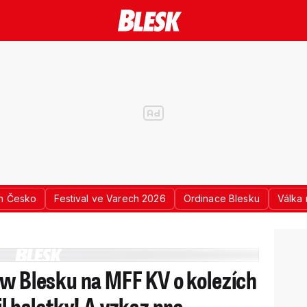
n Česko
Festival ve Varech 2026
Ordinace Blesku
Válka 
ow Blesku na MFF KV o kolezích
il baletky! A vzkaz pro