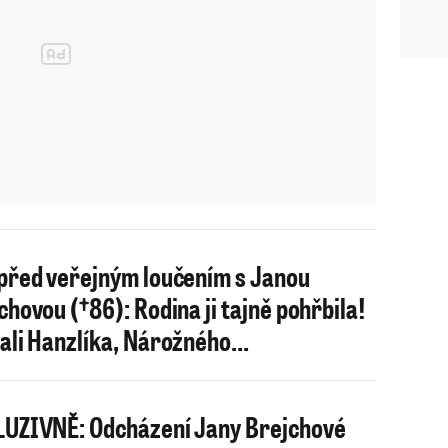
před veřejným loučením s Janou
chovou (†86): Rodina ji tajně pohřbila!
ali Hanzlíka, Nárožného...
UZIVNĚ: Odcházení Jany Brejchové