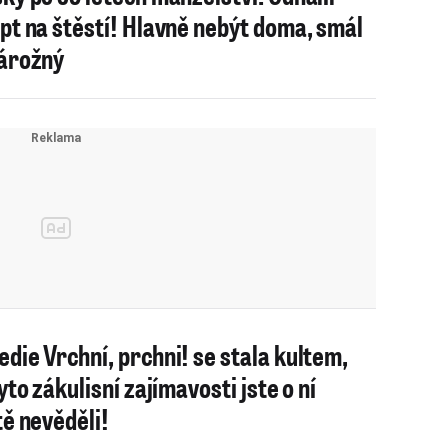
pt na štěstí! Hlavně nebýt doma, smál
árožný
die Vrchní, prchni! se stala kultem,
yto zákulisní zajímavosti jste o ní
tě nevěděli!