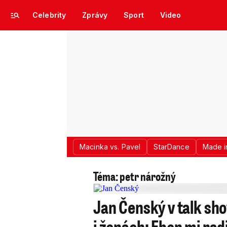
Celebrity
Zprávy
Sport
Video
Macinka vs. Pavel
StarDance
Made i
Téma: petr nárožný
Jan Čenský v talk sh
i ženách: Eben mi rad