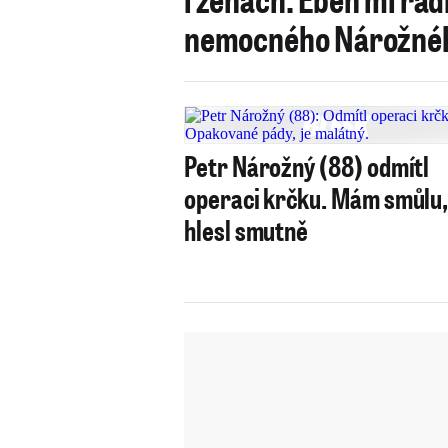
nemocného Nárožné
Petr Nárožný (88) odmítl
operaci krčku. Mám smůlu
hlesl smutně