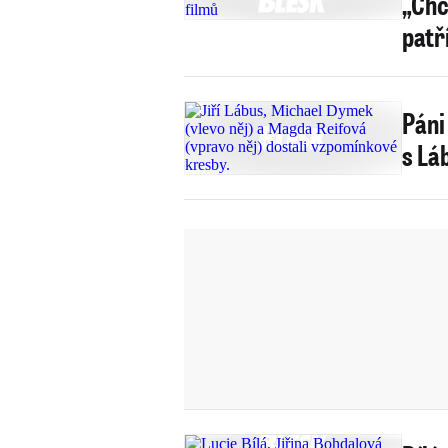
„Chč
patř
Páni 
s Lá