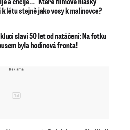
ije a chčije…“ Které filmové hlášky
í k létu stejně jako vosy k malinovce?
kluci slaví 50 let od natáčení: Na fotku
busem byla hodinová fronta!