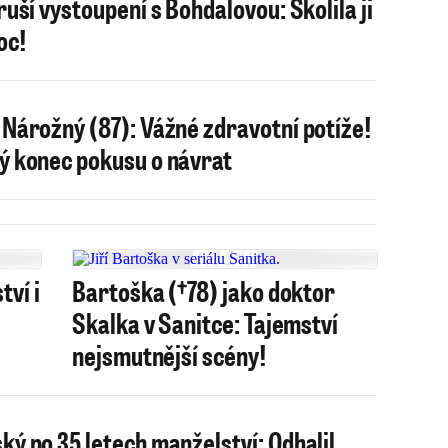
 ruší vystoupení s Bohdalovou: Skolila ji
oc!
 Nárožný (87): Vážné zdravotní potíže!
ý konec pokusu o návrat
tví i
Bartoška (†78) jako doktor
Skalka v Sanitce: Tajemství
nejsmutnější scény!
ký po 35 letech manželství: Odhalil