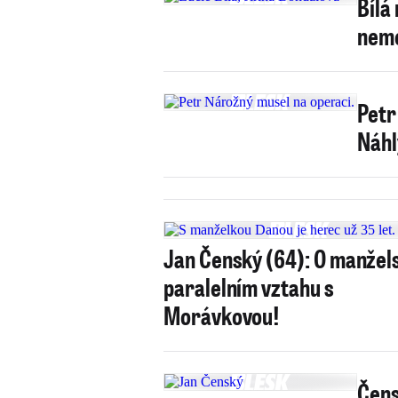
Bílá
nem
Petr
Náhl
Jan Čenský (64): O manžels
paralelním vztahu s
Morávkovou!
Čens