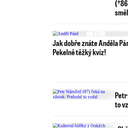
(†86
směl
Jak dobře znáte Anděla Pá
Pekelně těžký kvíz!
Petr
to v