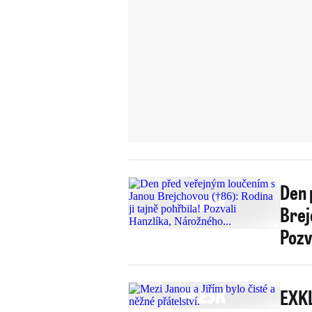
Den 
Brej
Pozv
EXKL