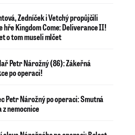
htová, Zedníček i Vetchý propůjčili
e hře Kingdom Come: Deliverance II!
let o tom museli mlčet
ař Petr Nárožný (86): Zákeřná
kce po operaci!
c Petr Nárožný po operaci: Smutná
a z nemocnice
í slova Nárožného po operaci: Bolest