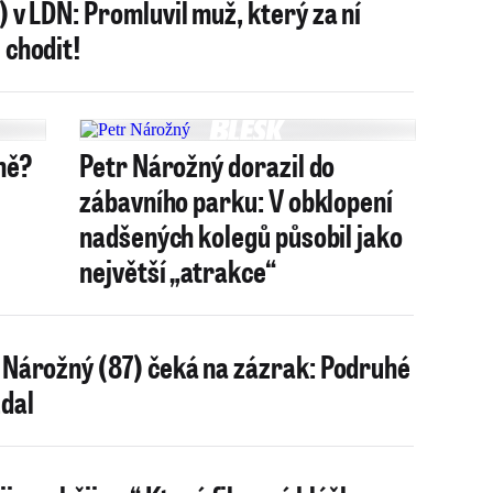
) v LDN: Promluvil muž, který za ní
 chodit!
ně?
Petr Nárožný dorazil do
zábavního parku: V obklopení
nadšených kolegů působil jako
největší „atrakce“
 Nárožný (87) čeká na zázrak: Podruhé
zdal