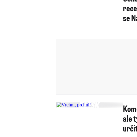
rece
se N
Kome
ale t
urči