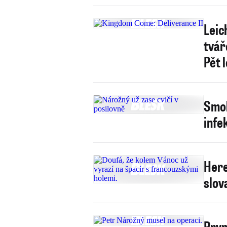
Leic
tvář
Pět 
Smol
infe
Here
slov
Prvn