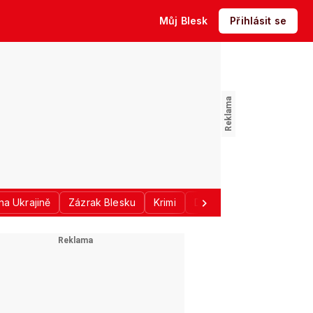
Můj Blesk
Přihlásit se
na Ukrajině
Zázrak Blesku
Krimi
Donald Trump
Sport