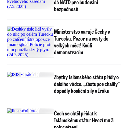
dá NATO pro budování
bezpečnosti
Ministerstvo varuje Čechy v
Turecku: Pozor na cesty do
velkých měst! Kvůli
demonstracím
Zbytky Islámského státu přišly o
dalšího vůdce. „Zástupce chalífy“
dopadly koaliční síly v Iráku
Čech se chtěl přidat k
Islámskému státu: Hrozí mu 3
roky vězení