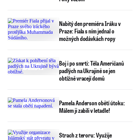
Nabitý den premiéra Iráku v
Praze: Fiala s ním jednal o
možných dodávkách ropy
Boj i po smrti: Těla Američanů
padlých na Ukrajině se jen
obtížně vracejí domů
Pamela Anderson obětí útoku:
Málem ji zabili v letadle!
Strach z teroru: Využije