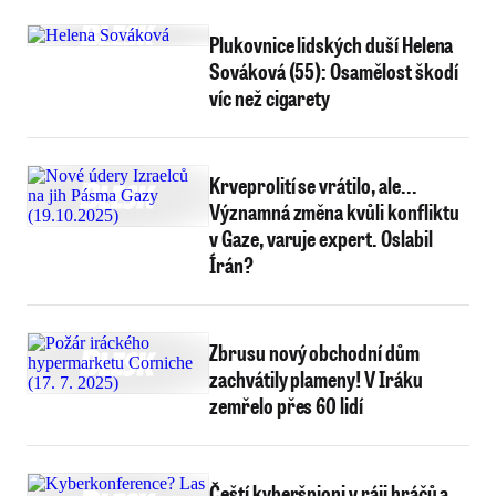
Plukovnice lidských duší Helena
Sováková (55): Osamělost škodí
víc než cigarety
Krveprolití se vrátilo, ale...
Významná změna kvůli konfliktu
v Gaze, varuje expert. Oslabil
Írán?
Zbrusu nový obchodní dům
zachvátily plameny! V Iráku
zemřelo přes 60 lidí
Čeští kyberšpioni v ráji hráčů a