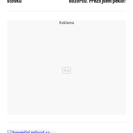
stovku
dozorců: Přežil jsem peklo!