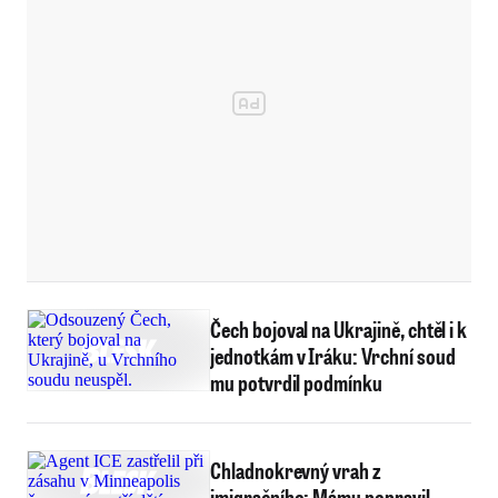
Čech bojoval na Ukrajině, chtěl i k
jednotkám v Iráku: Vrchní soud
mu potvrdil podmínku
Chladnokrevný vrah z
imigračního: Mámu popravil