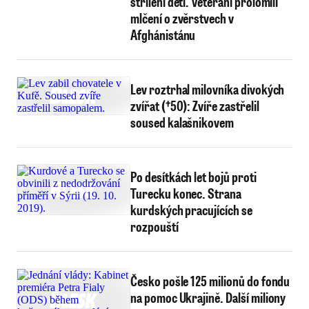
střílení dětí. Veteráni prolomili
mlčení o zvěrstvech v
Afghánistánu
Lev roztrhal milovníka divokých
zvířat (†50): Zvíře zastřelil
soused kalašnikovem
Po desítkách let bojů proti
Turecku konec. Strana
kurdských pracujících se
rozpouští
Česko pošle 125 milionů do fondu
na pomoc Ukrajině. Další miliony