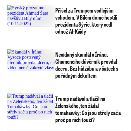
Přišel za Trumpem vedlejším
vchodem. V Bílém domě hostili
prezidenta Sýrie, který vedl
odnož Al-Káidy
Nevídaný skandál v Íránu:
Chameneího důvěrník provdal
dceru. Bez hidžábu a v šatech s
pořádným dekoltem
Trump nadával a tlačil na
Zelenského, ten žádal
tomahawky: Co jsou střely zač a
proč po nich touží?