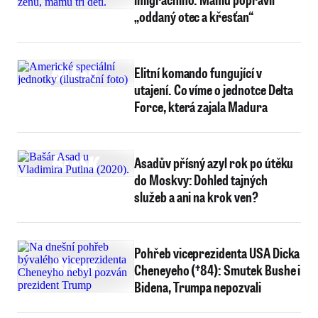
„oddaný otec a křesťan“
Elitní komando fungující v
utajení. Co víme o jednotce Delta
Force, která zajala Madura
Asadův přísný azyl rok po útěku
do Moskvy: Dohled tajných
služeb a ani na krok ven?
Pohřeb viceprezidenta USA Dicka
Cheneyeho (†84): Smutek Bushe i
Bidena, Trumpa nepozvali