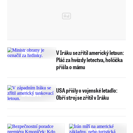
V Iráku se zřítil americký letoun:
Pláč za hvězdy letectva, holčička
přišla o mámu
USA přišly o vojenské letadlo:
Obří stroj se zřítil v Iráku