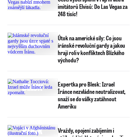
imitátorů Elvisů: Do Las Vegas za
248 tisíc!
Útok na americké síly: Co jsou
íránské revoluční gardy a jakou
hrají roli v konfliktech Blízkého
východu?
Expertka pro Blesk: Izrael
Íránce nezvládne neutralizovat,
snaží se do války zatáhnout
Ameriku
Vraždy, opojení zabíjením i