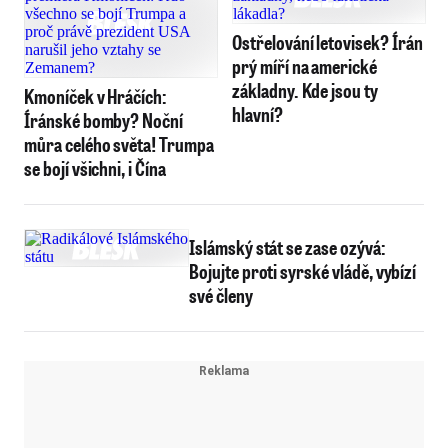
Ostřelování letovisek? Írán
prý míří na americké
základny. Kde jsou ty
Kmoníček v Hráčích:
hlavní?
Íránské bomby? Noční
můra celého světa! Trumpa
se bojí všichni, i Čína
Islámský stát se zase ozývá:
Bojujte proti syrské vládě, vybízí
své členy