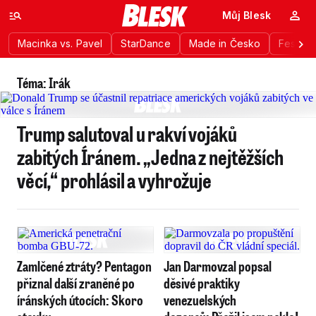
Můj Blesk
Macinka vs. Pavel
StarDance
Made in Česko
Festiva
Téma: Irák
Trump salutoval u rakví vojáků
zabitých Íránem. „Jedna z nejtěžších
věcí,“ prohlásil a vyhrožuje
Zamlčené ztráty? Pentagon
Jan Darmovzal popsal
přiznal další zraněné po
děsivé praktiky
íránských útocích: Skoro
venezuelských