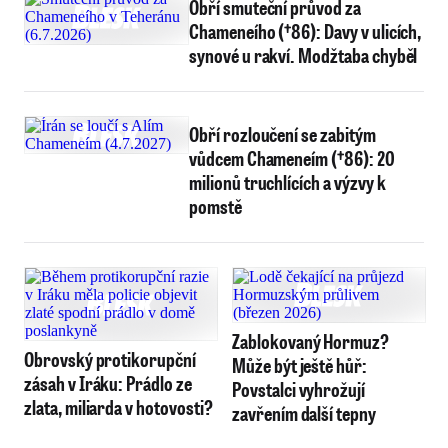
Obří smuteční průvod za
Chameneího (†86): Davy v ulicích,
synové u rakví. Modžtaba chyběl
Obří rozloučení se zabitým
vůdcem Chameneím (†86): 20
milionů truchlících a výzvy k
pomstě
Zablokovaný Hormuz?
Obrovský protikorupční
Může být ještě hůř:
zásah v Iráku: Prádlo ze
Povstalci vyhrožují
zlata, miliarda v hotovosti?
zavřením další tepny