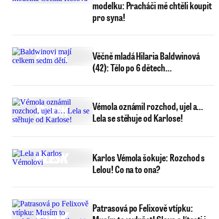
modelku: Pracháči mě chtěli koupit
pro syna!
Věčně mladá Hilaria Baldwinová
(42): Tělo po 6 dětech…
Vémola oznámil rozchod, ujel a…
Lela se stěhuje od Karlose!
Karlos Vémola šokuje: Rozchod s
Lelou! Co na to ona?
Patrasová po Felixově vtípku: