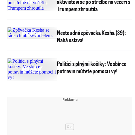
aktivistovi se po střelbě na večeři s
Trumpem zhroutila
Nestoudná zpěvačka Kesha (39):
Nahá oslava!
Politici s plnými košíky: Ve sbírce
potravin můžete pomoci i vy!