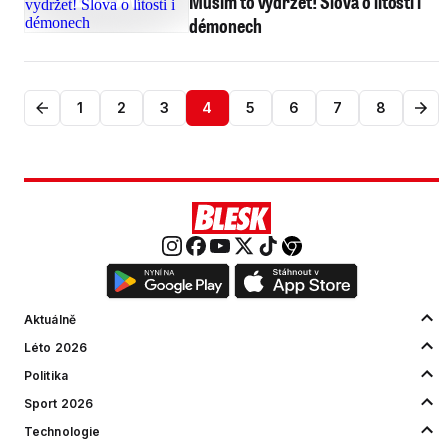
Musím to vydržet! Slova o lítosti i
démonech
1
2
3
4
5
6
7
8
Aktuálně
Léto 2026
Politika
Sport 2026
Technologie