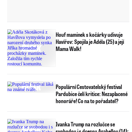
Houf maminek s kočárky udivuje
Havířov: Spojila je Adéla (25) a její
Mama Walk!
Populární Cestovatelský festival
Pardubice čelí kritice: Nezaplacené
honoráře! Co na to pořadatel?
Ivanka Trump na rozlučce se
svobodou i s dcerou Arabellou (14):