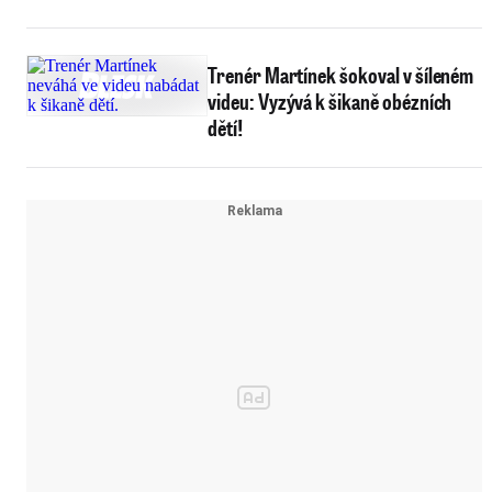
Trenér Martínek šokoval v šíleném
videu: Vyzývá k šikaně obézních
dětí!