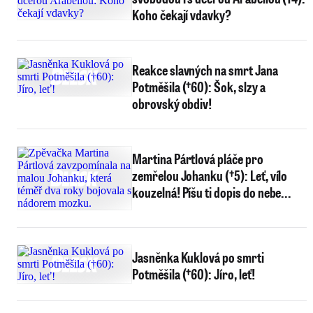
Koho čekají vdavky?
Reakce slavných na smrt Jana
Potměšila (†60): Šok, slzy a
obrovský obdiv!
Martina Pártlová pláče pro
zemřelou Johanku (†5): Leť, vílo
kouzelná! Píšu ti dopis do nebe...
Jasněnka Kuklová po smrti
Potměšila (†60): Jíro, leť!