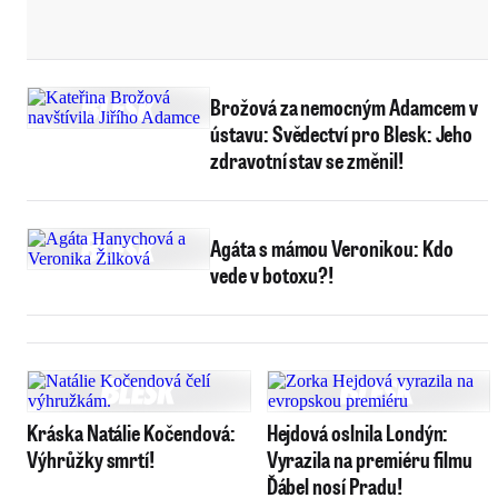
Brožová za nemocným Adamcem v
ústavu: Svědectví pro Blesk: Jeho
zdravotní stav se změnil!
Agáta s mámou Veronikou: Kdo
vede v botoxu?!
Kráska Natálie Kočendová:
Hejdová oslnila Londýn:
Výhrůžky smrtí!
Vyrazila na premiéru filmu
Ďábel nosí Pradu!