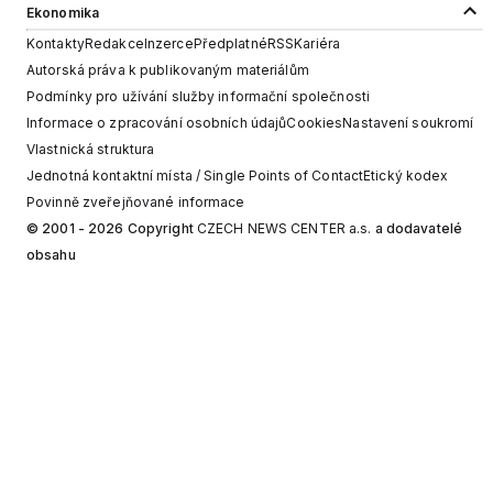
Ekonomika
Kontakty
Redakce
Inzerce
Předplatné
RSS
Kariéra
Autorská práva k publikovaným materiálům
Podmínky pro užívání služby informační společnosti
Informace o zpracování osobních údajů
Cookies
Nastavení soukromí
Vlastnická struktura
Jednotná kontaktní místa / Single Points of Contact
Etický kodex
Povinně zveřejňované informace
© 2001 - 2026 Copyright
CZECH NEWS CENTER a.s.
a dodavatelé
obsahu