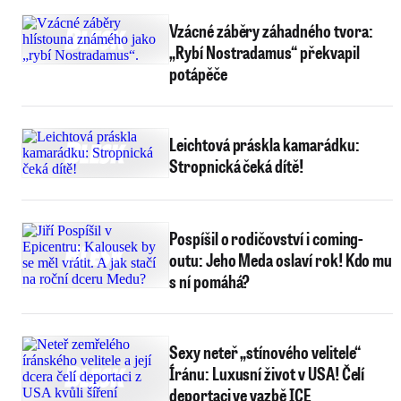
Vzácné záběry záhadného tvora:
„Rybí Nostradamus“ překvapil
potápěče
Leichtová práskla kamarádku:
Stropnická čeká dítě!
Pospíšil o rodičovství i coming-
outu: Jeho Meda oslaví rok! Kdo mu
s ní pomáhá?
Sexy neteř „stínového velitele“
Íránu: Luxusní život v USA! Čelí
deportaci ve vazbě ICE