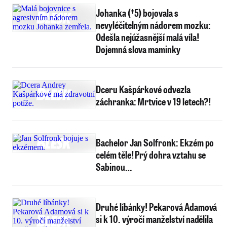
Johanka (†5) bojovala s
nevyléčitelným nádorem mozku:
Odešla nejúžasnější malá víla!
Dojemná slova maminky
Dceru Kašpárkové odvezla
záchranka: Mrtvice v 19 letech?!
Bachelor Jan Solfronk: Ekzém po
celém těle! Prý dohra vztahu se
Sabinou…
Druhé líbánky! Pekarová Adamová
si k 10. výročí manželství nadělila