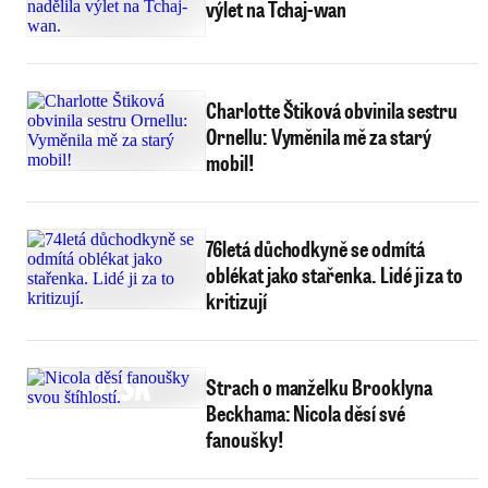
výlet na Tchaj-wan
Charlotte Štiková obvinila sestru
Ornellu: Vyměnila mě za starý
mobil!
76letá důchodkyně se odmítá
oblékat jako stařenka. Lidé ji za to
kritizují
Strach o manželku Brooklyna
Beckhama: Nicola děsí své
fanoušky!