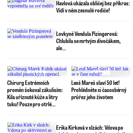
Havlová ukázala obličej bez příkras:
Vidí v něm zesnulé rodiče!
Lovkyně Vendula Pizingerová:
Chlubila se mrtvým divočákem,
ale…
Chirurg Extrémních
Leoš Mareš slaví 50 let!
proměn šokoval zákulisím:
Prohlédněte si časosběrný
Kila uříznuté kůže a litry
průřez jeho životem
tuku! Pouze pro otrlé…
Erika Kirková v slzách: Vdova po