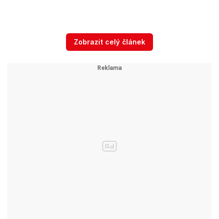
Zobrazit příspěvek na Instagramu
Zobrazit celý článek
Příspěvek sdílený Eva Pavlová (@evapavlova_oficialni)
O tom, že si tehdy výlet užili, svědčí i slova první
dámy. „
Odložili jsme mobilní telefony, nadechli