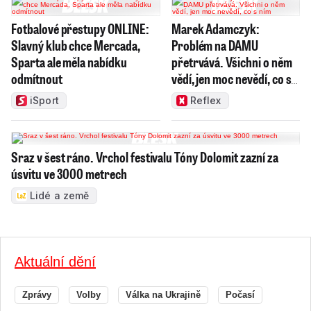
Fotbalové přestupy ONLINE:
Marek Adamczyk:
Slavný klub chce Mercada,
Problém na DAMU
Sparta ale měla nabídku
přetrvává. Všichni o něm
odmítnout
vědí, jen moc nevědí, co s
ním
iSport
Reflex
Sraz v šest ráno. Vrchol festivalu Tóny Dolomit zazní za
úsvitu ve 3000 metrech
Lidé a země
Aktuální dění
Zprávy
Volby
Válka na Ukrajině
Počasí