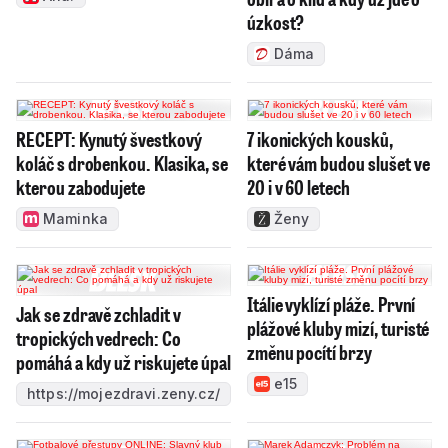
úzkost?
Dáma
RECEPT: Kynutý švestkový
7 ikonických kousků,
koláč s drobenkou. Klasika, se
které vám budou slušet ve
kterou zabodujete
20 i v 60 letech
Maminka
Ženy
Itálie vyklízí pláže. První
Jak se zdravě zchladit v
plážové kluby mizí, turisté
tropických vedrech: Co
změnu pocítí brzy
pomáhá a kdy už riskujete úpal
e15
https://mojezdravi.zeny.cz/