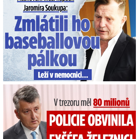
V trezoru měl 80 milionů: Policie obvinila exšéfa železnic!