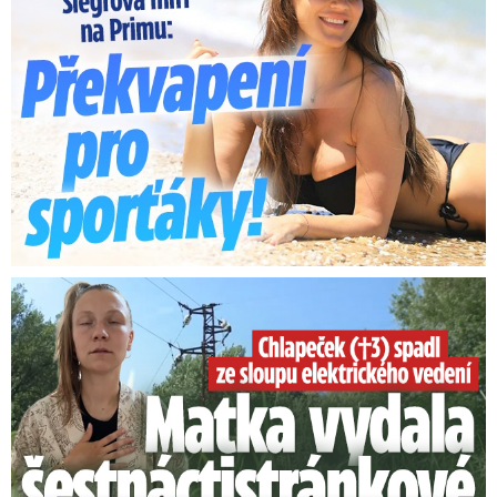
Smrtelný pád chlapce: Matka vydala vyjádření na 16 stran