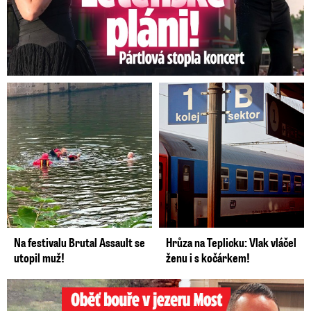
Na festivalu Brutal Assault se
Hrůza na Teplicku: Vlak vláčel
utopil muž!
ženu i s kočárkem!
Oběť bouře v jezeru Most: Zemřel táta Dominik (†28)