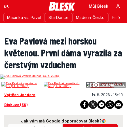
Můj Blesk
Macinka vs. Pavel
StarDance
Made in Česko
Festiva
Eva Pavlová mezi horskou
květenou. První dáma vyrazila za
čerstvým vzduchem
26
Fotogalerie >
Vojtěch Jandera
14. 6. 2026 • 18:49
Diskuze (56)
Jak vám má Google doporučovat Blesk?