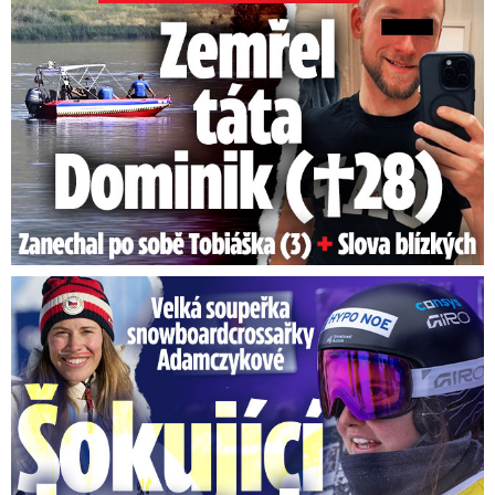
Velká soupeřka Adamczykové: Šokující konec!