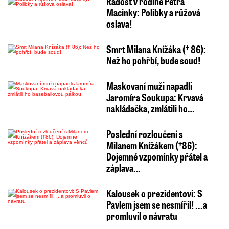
Radost v rodině Petra
Macinky: Polibky a růžová
oslava!
Smrt Milana Knížáka († 86):
Než ho pohřbí, bude soud!
Maskovaní muži napadli
Jaromíra Soukupa: Krvavá
nakládačka, zmlátili ho…
Poslední rozloučení s
Milanem Knížákem (†86):
Dojemné vzpomínky přátel a
záplava…
Kalousek o prezidentovi: S
Pavlem jsem se nesmířil! ...a
promluvil o návratu