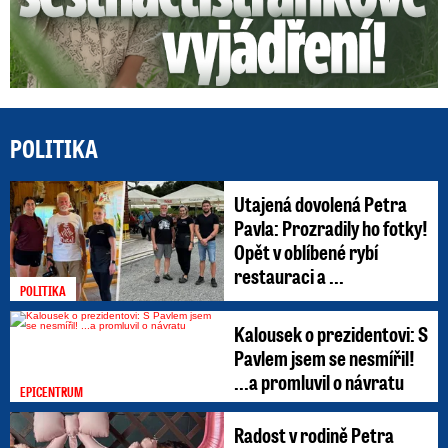
POLITIKA
Utajená dovolená Petra
Pavla: Prozradily ho fotky!
Opět v oblíbené rybí
restauraci a ...
POLITIKA
Kalousek o prezidentovi: S
Pavlem jsem se nesmířil!
...a promluvil o návratu
EPICENTRUM
Radost v rodině Petra