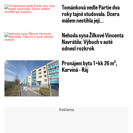
Tománková vedle Partie dva
roky tajně studovala. Dcera
málem nestihla její…
Nehoda syna Žilkové Vincenta
Navrátila: Výbuch v autě
odnesl rozkrok
Pronájem bytu 1+kk 26 m²,
Karviná - Ráj