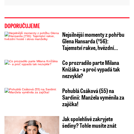
DOPORUČUJEME
Nejsilnější momenty z pohřbu
Glena Hansarda (†56):
Tajemství rakve, hvězdní…
Co prozradilo parte Milana
Knížáka – a proč vypadá tak
nezvykle?
Pohublá Csáková (55) na
Sardinii: Manžela vyměnila za
zajíčka!
Jak spolehlivě zakryjete
šediny? Tohle musíte znát