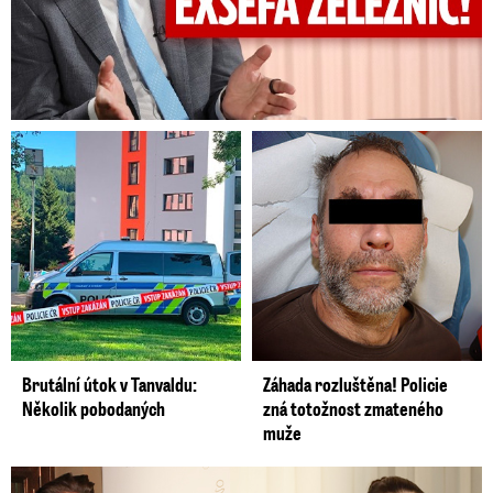
Brutální útok v Tanvaldu:
Záhada rozluštěna! Policie
Několik pobodaných
zná totožnost zmateného
muže
Šťastná Brzobohatá se pochlubila fotkou: Rýpanec od Ondřeje