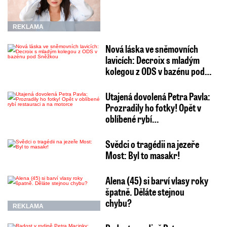
REKLAMA
Nová láska ve sněmovních
lavicích: Decroix s mladým
kolegou z ODS v bazénu pod…
Utajená dovolená Petra Pavla:
Prozradily ho fotky! Opět v
oblíbené rybí…
Svědci o tragédii na jezeře
Most: Byl to masakr!
Alena (45) si barví vlasy roky
špatně. Děláte stejnou
chybu?
REKLAMA