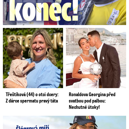
Třeštíková (44) o otci dcery:
Ronaldova Georgina před
Z dárce spermatu pravý táta
svatbou pod palbou:
Nechutné útoky!
Lucie Šlégrová míří na Primu. Překvapení pro sporťáky!