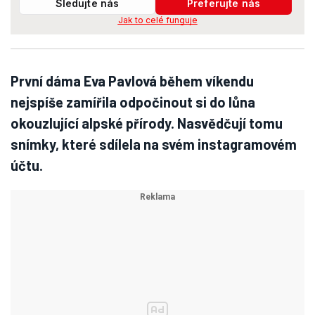
Sledujte nás
Preferujte nás
Jak to celé funguje
První dáma Eva Pavlová během víkendu
nejspíše zamířila odpočinout si do lůna
okouzlující alpské přírody. Nasvědčují tomu
snímky, které sdílela na svém instagramovém
účtu.