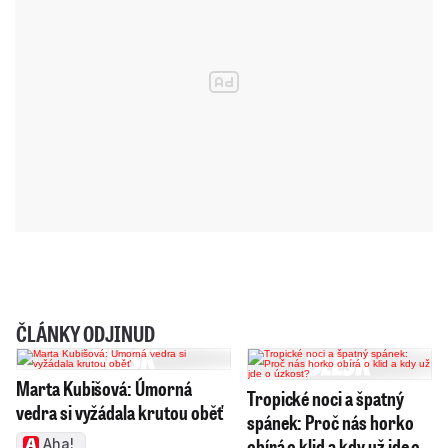
ČLÁNKY ODJINUD
Marta Kubišová: Úmorná
Tropické noci a špatný
vedra si vyžádala krutou oběť
spánek: Proč nás horko
obírá o klid a kdy už jde o
Aha!