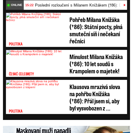
Poslední rozloučení s Milanem Knížákem (†86): Dojemn
15:22
ONLINE
Pohřeb Milana Knížáka
(†86): Státní pocty, plná
smuteční síň i nečekaní
řečníci
POLITIKA
Minulost Milana Knížáka
(†86): 10 let soudů s
Krampolem o majetek!
ČESKÉ CELEBRITY
Klausova mrazivá slova
na pohřbu Knížáka
(†86): Přál jsem si, aby
byl vysvobozen z ...
POLITIKA
Maskovaní muži napadli Jaromíra Soukupa: Krvavá nakládačka