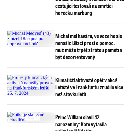
cestující testovali na smrtící
horečku marburg
Michal měl havárii, ve voze ho ale
nenašli: Blízcí prosí o pomoc,
muž může trpět ztrátou paměti a
být dezorientovaný
Klimatičtí aktivisté opět v akci!
Letiště ve Frankfurtu zrušilo více
než stovku letů
Princ William slavil 42.
narozeniny: Kate vytasila