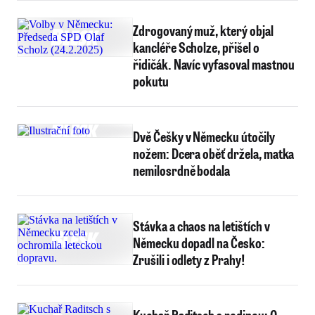
Zdrogovaný muž, který objal
kancléře Scholze, přišel o
řidičák. Navíc vyfasoval mastnou
pokutu
Dvě Češky v Německu útočily
nožem: Dcera oběť držela, matka
nemilosrdně bodala
Stávka a chaos na letištích v
Německu dopadl na Česko:
Zrušili i odlety z Prahy!