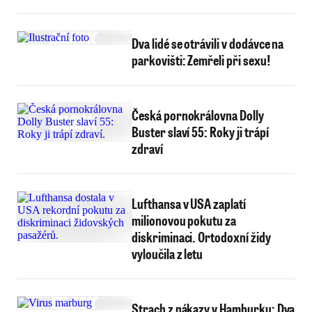
Dva lidé se otrávili v dodávce na
parkovišti: Zemřeli při sexu!
Česká pornokrálovna Dolly
Buster slaví 55: Roky ji trápí
zdraví
Lufthansa v USA zaplatí
milionovou pokutu za
diskriminaci. Ortodoxní židy
vyloučila z letu
Strach z nákazy v Hamburku: Dva