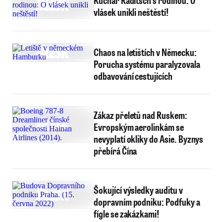
Kuchař Raditsch s rodinou: O
vlásek unikli neštěstí!
Chaos na letištích v Německu:
Porucha systému paralyzovala
odbavování cestujících
Zákaz přeletů nad Ruskem:
Evropským aerolinkám se
nevyplatí okliky do Asie. Byznys
přebírá Čína
Šokující výsledky auditu v
dopravním podniku: Podfuky a
fígle se zakázkami!