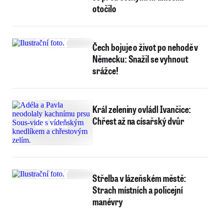
otočilo
Čech bojuje o život po nehodě v
Německu: Snažil se vyhnout
srážce!
Král zeleniny ovládl Ivančice:
Chřest až na císařský dvůr
Střelba v lázeňském městě:
Strach místních a policejní
manévry