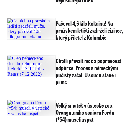
nejkrásnější fotku
Pašoval 4,6 kilo kokainu! Na
pražském letišti zadrželi cizince,
který přiletěl z Kolumbie
Chtěli převzít moc a popravovat
odpůrce. Proces s německými
pučisty začal. U soudu stane i
princ
Velký smutek v ústecké zoo:
Orangutaního seniora Ferdu
(†54) museli uspat