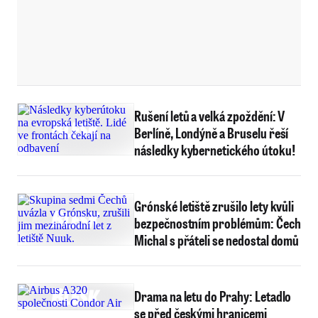
Rušení letů a velká zpoždění: V
Berlíně, Londýně a Bruselu řeší
následky kybernetického útoku!
Grónské letiště zrušilo lety kvůli
bezpečnostním problémům: Čech
Michal s přáteli se nedostal domů
Drama na letu do Prahy: Letadlo
se před českými hranicemi