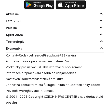
Aktuálně
Léto 2026
Politika
Sport 2026
Technologie
Ekonomika
Kontakty
Redakce
Inzerce
Předplatné
RSS
Kariéra
Autorská práva k publikovaným materiálům
Podmínky pro užívání služby informační společnosti
Informace o zpracování osobních údajů
Cookies
Nastavení soukromí
Vlastnická struktura
Jednotná kontaktní místa / Single Points of Contact
Etický kodex
Povinně zveřejňované informace
© 2001 - 2026 Copyright
CZECH NEWS CENTER a.s.
a dodavatelé
obsahu