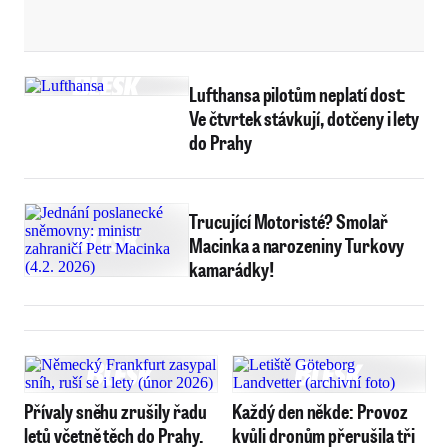
Lufthansa pilotům neplatí dost:
Ve čtvrtek stávkují, dotčeny i lety
do Prahy
Trucující Motoristé? Smolař
Macinka a narozeniny Turkovy
kamarádky!
Přívaly sněhu zrušily řadu
Každý den někde: Provoz
letů včetně těch do Prahy.
kvůli dronům přerušila tři