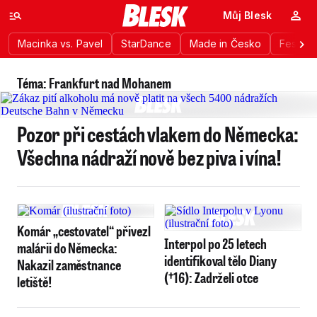
Můj Blesk
Macinka vs. Pavel
StarDance
Made in Česko
Festiva
Téma: Frankfurt nad Mohanem
Pozor při cestách vlakem do Německa:
Všechna nádraží nově bez piva i vína!
Komár „cestovatel“ přivezl
Interpol po 25 letech
malárii do Německa:
identifikoval tělo Diany
Nakazil zaměstnance
(†16): Zadrželi otce
letiště!