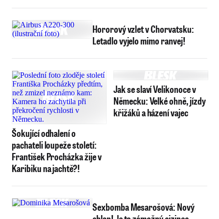
Hororový vzlet v Chorvatsku:
Letadlo vyjelo mimo ranvej!
Jak se slaví Velikonoce v
Německu: Velké ohně, jízdy
křižáků a házení vajec
Šokující odhalení o
pachateli loupeže století:
František Procházka žije v
Karibiku na jachtě?!
Sexbomba Mesarošová: Nový
chlap! Je to zámožný cizinec