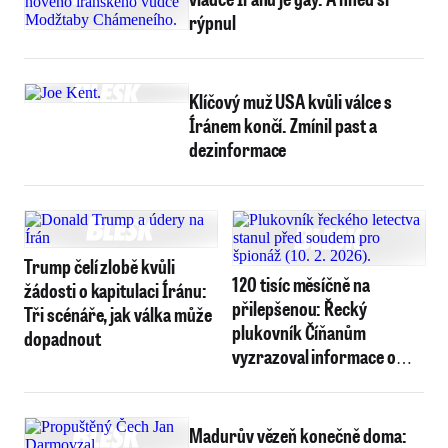
rýpnul
Klíčový muž USA kvůli válce s
Íránem končí. Zmínil past a
dezinformace
Trump čelí zlobě kvůli
120 tisíc měsíčně na
žádosti o kapitulaci Íránu:
přilepšenou: Řecký
Tři scénáře, jak válka může
plukovník Číňanům
dopadnout
vyzrazoval informace o
zbraních i o NATO
Madurův vězeň konečně doma: