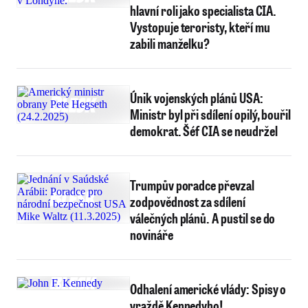
hlavní roli jako specialista CIA.
Vystopuje teroristy, kteří mu
zabili manželku?
Únik vojenských plánů USA:
Ministr byl při sdílení opilý, bouřil
demokrat. Šéf CIA se neudržel
Trumpův poradce převzal
zodpovědnost za sdílení
válečných plánů. A pustil se do
novináře
Odhalení americké vlády: Spisy o
vraždě Kennedyho!