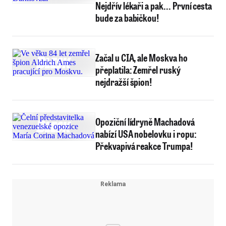
Nejdřív lékaři a pak... První cesta
bude za babičkou!
Začal u CIA, ale Moskva ho
přeplatila: Zemřel ruský
nejdražší špion!
Opoziční lídryně Machadová
nabízí USA nobelovku i ropu:
Překvapivá reakce Trumpa!