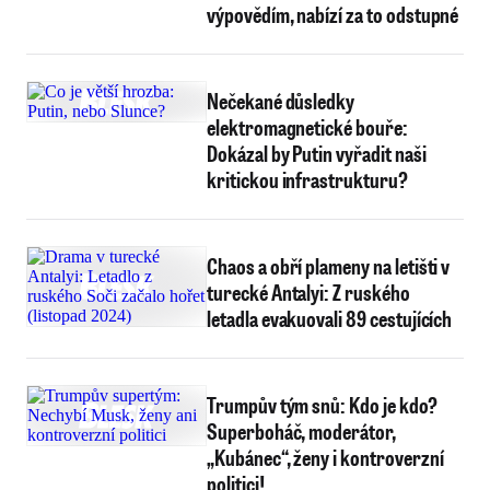
výpovědím, nabízí za to odstupné
Nečekané důsledky
elektromagnetické bouře:
Dokázal by Putin vyřadit naši
kritickou infrastrukturu?
Chaos a obří plameny na letišti v
turecké Antalyi: Z ruského
letadla evakuovali 89 cestujících
Trumpův tým snů: Kdo je kdo?
Superboháč, moderátor,
„Kubánec“, ženy i kontroverzní
politici!