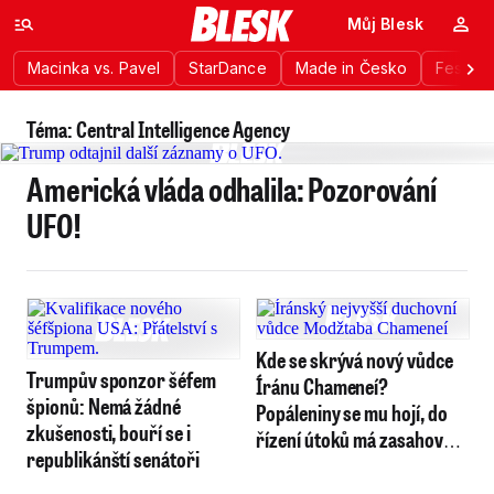
Můj Blesk
Macinka vs. Pavel
StarDance
Made in Česko
Festiva
Téma: Central Intelligence Agency
Americká vláda odhalila: Pozorování
UFO!
Kde se skrývá nový vůdce
Trumpův sponzor šéfem
Íránu Chameneí?
špionů: Nemá žádné
Popáleniny se mu hojí, do
zkušenosti, bouří se i
řízení útoků má zasahovat
republikánští senátoři
dál