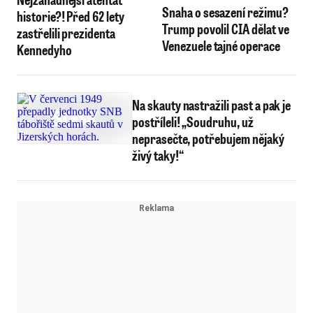
Snaha o sesazení režimu?
historie?! Před 62 lety
Trump povolil CIA dělat ve
zastřelili prezidenta
Venezuele tajné operace
Kennedyho
Na skauty nastražili past a pak je
postříleli! „Soudruhu, už
neprasečte, potřebujem nějaký
živý taky!“