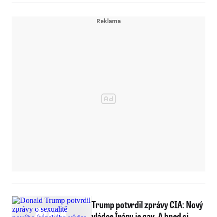
Trump potvrdil zprávy CIA: Nový
vládce Íránu je gay. A hned si