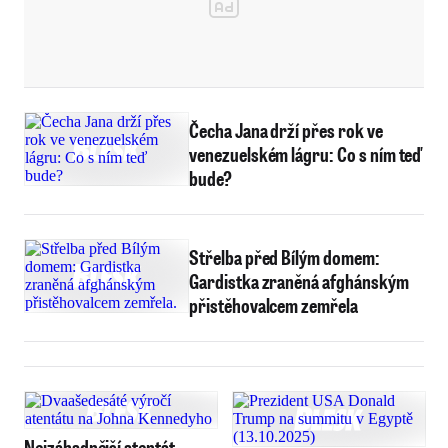
Čecha Jana drží přes rok ve
venezuelském lágru: Co s ním teď
bude?
Střelba před Bílým domem:
Gardistka zraněná afghánským
přistěhovalcem zemřela
Nejzáhadnější atentát