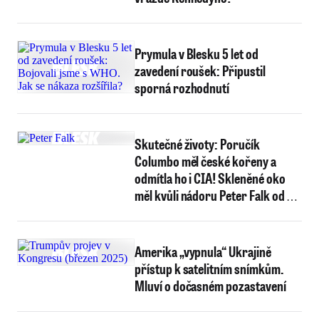
Prymula v Blesku 5 let od
zavedení roušek: Připustil
sporná rozhodnutí
Skutečné životy: Poručík
Columbo měl české kořeny a
odmítla ho i CIA! Skleněné oko
měl kvůli nádoru Peter Falk od tří
let
Amerika „vypnula“ Ukrajině
přístup k satelitním snímkům.
Mluví o dočasném pozastavení