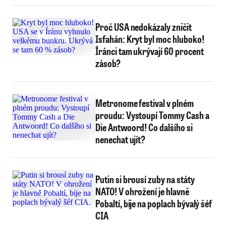
Proč USA nedokázaly zničit
Isfahán: Kryt byl moc hluboko!
Íránci tam ukrývají 60 procent
zásob?
Metronome festival v plném
proudu: Vystoupí Tommy Cash a
Die Antwoord! Co dalšího si
nenechat ujít?
Putin si brousí zuby na státy
NATO! V ohrožení je hlavně
Pobaltí, bije na poplach bývalý šéf
CIA