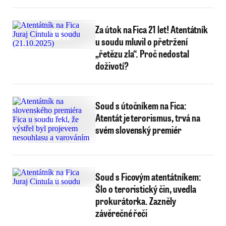
Za útok na Fica 21 let! Atentátník
u soudu mluvil o přetržení
„řetězu zla“. Proč nedostal
doživotí?
Soud s útočníkem na Fica:
Atentát je terorismus, trvá na
svém slovenský premiér
Soud s Ficovým atentátníkem:
Šlo o teroristický čin, uvedla
prokurátorka. Zazněly
závěrečné řeči