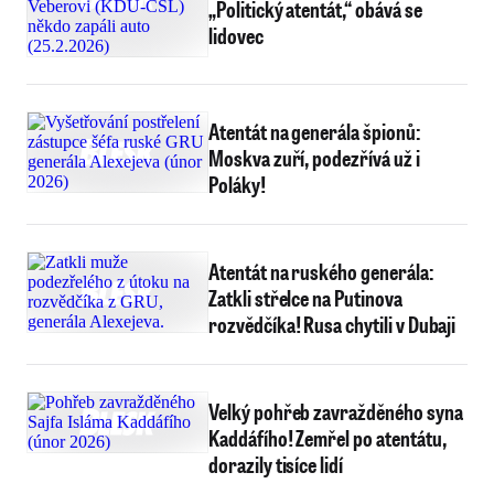
„Politický atentát,“ obává se
lidovec
Atentát na generála špionů:
Moskva zuří, podezřívá už i
Poláky!
Atentát na ruského generála:
Zatkli střelce na Putinova
rozvědčíka! Rusa chytili v Dubaji
Velký pohřeb zavražděného syna
Kaddáfího! Zemřel po atentátu,
dorazily tisíce lidí