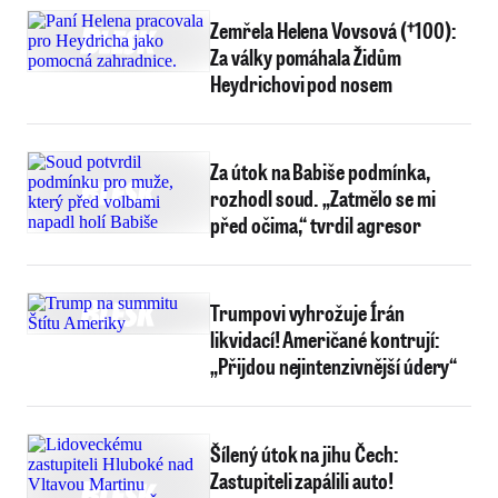
Zemřela Helena Vovsová (†100):
Za války pomáhala Židům
Heydrichovi pod nosem
Za útok na Babiše podmínka,
rozhodl soud. „Zatmělo se mi
před očima,“ tvrdil agresor
Trumpovi vyhrožuje Írán
likvidací! Američané kontrují:
„Přijdou nejintenzivnější údery“
Šílený útok na jihu Čech:
Zastupiteli zapálili auto!