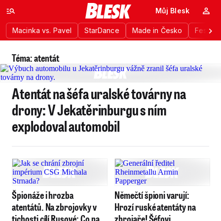
Můj Blesk
Macinka vs. Pavel
StarDance
Made in Česko
Festiva
Téma: atentát
Atentát na šéfa uralské továrny na
drony: V Jekatěrinburgu s ním
explodoval automobil
Špionáže i hrozba
Němečtí špioni varují:
atentátů. Na zbrojovky v
Hrozí ruské atentáty na
tichosti cílí Rusové: Co na
zbrojaře! Šéfovi