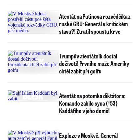
Atentát na Putinova rozvědčíka z
ruské GRU: Generál v kritickém
stavu?! Ztratil spoustu krve
Trumpův atentátník dostal
doživotí! Prvního muže Ameriky
chtěl zabít při golfu
Atentát na potomka diktátora:
Komando zabilo syna (†53)
Kaddáfího v jeho domě!
Exploze v Moskvě: Generál