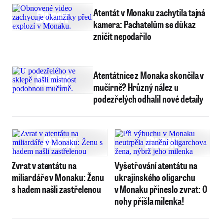
Atentát v Monaku zachytila tajná
kamera: Pachatelům se důkaz
zničit nepodařilo
Atentátnice z Monaka skončila v
mučírně? Hrůzný nález u
podezřelých odhalil nové detaily
Zvrat v atentátu na
Vyšetřování atentátu na
miliardáře v Monaku: Ženu
ukrajinského oligarchu
s hadem našli zastřelenou
v Monaku přineslo zvrat: O
nohy přišla milenka!