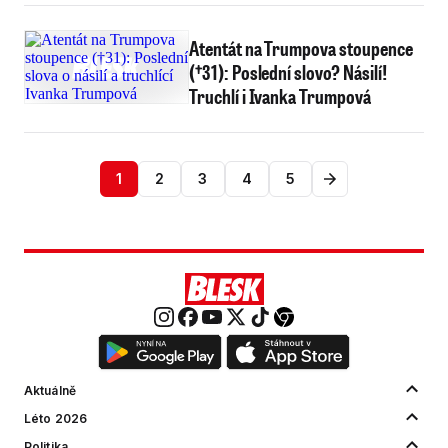
Atentát na Trumpova stoupence
(†31): Poslední slovo? Násilí!
Truchlí i Ivanka Trumpová
1
2
3
4
5
Aktuálně
Léto 2026
Politika