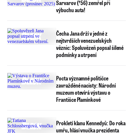
Sarvarov (†56) zemřel při
výbuchu auta!
Čecha Jana drží v jedné z
nejtvrdších venezuelských
věznic: Spoluvězeň popsal šílené
podmínky a utrpení
Pocta významné političce
zavražděné nacisty: Národní
muzeum otevírá výstavu o
Františce Plamínkové
Prokletí klanu Kennedyů: Do roka
umřu, hlásí vnučka prezidenta