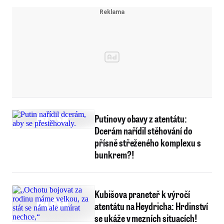
Putinovy obavy z atentátu:
Dcerám nařídil stěhování do
přísně střeženého komplexu s
bunkrem?!
Kubišova praneteř k výročí
atentátu na Heydricha: Hrdinství
se ukáže v mezních situacích!