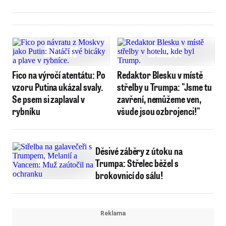
Fico na výročí atentátu: Po
Redaktor Blesku v místě
vzoru Putina ukázal svaly.
střelby u Trumpa: "Jsme tu
Se psem si zaplaval v
zavření, nemůžeme ven,
rybníku
všude jsou ozbrojenci!"
Děsivé záběry z útoku na
Trumpa: Střelec běžel s
brokovnicí do sálu!