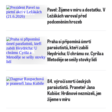
Pavel: Žijeme v míru a dostatku. V
Ležákách varoval před
podceněním hrozeb
Praha si připomíná úmrtí
parašutistů, kteří zabili
Heydricha: U chrámu sv. Cyrila a
Metoděje se sešly stovky lidí
84. výročí smrti českých
parašutistů. Praneteř Jana
Kubiše: Hrdinové nezmizeli, jen
žijeme v míru