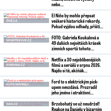
nebo…
El Niño by mohlo přepsat
veškeré historické rekordy.
ŽIVĚ.CZ
Pokud vyjdou odhady, příští…
FOTO: Gabriela Koukalová a
SPORTREVUE.CZ
49 dalších největších krásek
zimních sportů tohoto…
Netflix a 30 nejoblíbenějších
filmů a seriálů v srpnu 2026.
AVMANIA.CZ
Najdu si tě, akčňák…
Ford to s elektrickým pick-
AUTO NOVINKY
upem nevzdává. Prozradil
jeho jméno i atraktivní…
Brzobohatý se už neudržel!
AHA.CZ
Reakce na Danielu v bizarním