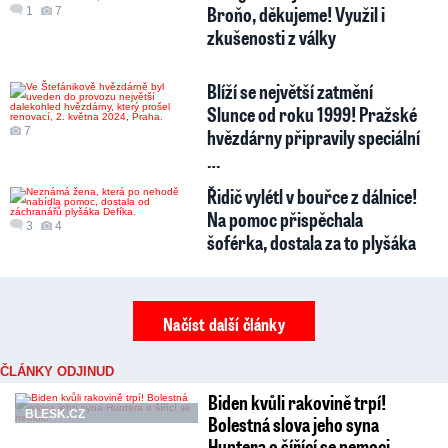
Broňo, děkujeme! Využil i
1
7
zkušenosti z války
Blíží se největší zatmění
Slunce od roku 1999! Pražské
7
hvězdárny připravily speciální
…
Řidič vylétl v bouřce z dálnice!
Na pomoc přispěchala
3
4
šoférka, dostala za to plyšáka
Načíst další články
ČLÁNKY ODJINUD
Biden kvůli rakovině trpí!
BLESK.CZ
Bolestná slova jeho syna
Huntera o šířící se nemoci