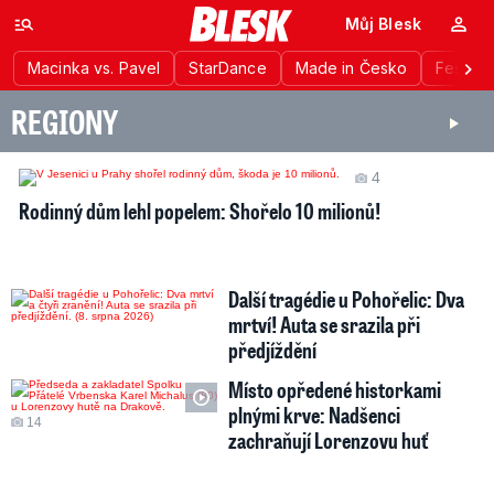
Můj Blesk
Macinka vs. Pavel
StarDance
Made in Česko
Festiva
REGIONY
4
Rodinný dům lehl popelem: Shořelo 10 milionů!
Další tragédie u Pohořelic: Dva
mrtví! Auta se srazila při
předjíždění
Místo opředené historkami
plnými krve: Nadšenci
14
zachraňují Lorenzovu huť