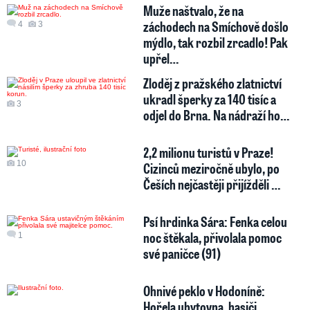
Muže naštvalo, že na
záchodech na Smíchově došlo
4
3
mýdlo, tak rozbil zrcadlo! Pak
upřel…
Zloděj z pražského zlatnictví
ukradl šperky za 140 tisíc a
3
odjel do Brna. Na nádraží ho…
2,2 milionu turistů v Praze!
10
Cizinců meziročně ubylo, po
Češích nejčastěji přijížděli …
Psí hrdinka Sára: Fenka celou
noc štěkala, přivolala pomoc
1
své paničce (91)
Ohnivé peklo v Hodoníně:
Hořela ubytovna, hasiči