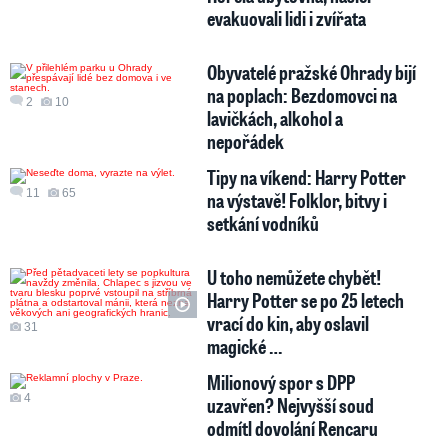
evakuovali lidi i zvířata
Obyvatelé pražské Ohrady bijí
na poplach: Bezdomovci na
2
10
lavičkách, alkohol a
nepořádek
Tipy na víkend: Harry Potter
11
65
na výstavě! Folklor, bitvy i
setkání vodníků
U toho nemůžete chybět!
Harry Potter se po 25 letech
vrací do kin, aby oslavil
31
magické …
Milionový spor s DPP
4
uzavřen? Nejvyšší soud
odmítl dovolání Rencaru