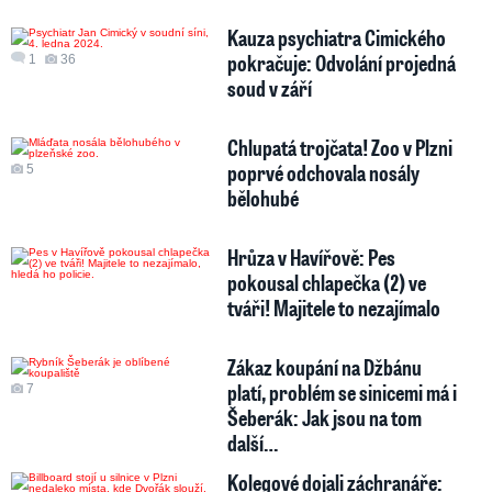
Kauza psychiatra Cimického
pokračuje: Odvolání projedná
1
36
soud v září
Chlupatá trojčata! Zoo v Plzni
poprvé odchovala nosály
5
bělohubé
Hrůza v Havířově: Pes
pokousal chlapečka (2) ve
tváři! Majitele to nezajímalo
Zákaz koupání na Džbánu
platí, problém se sinicemi má i
7
Šeberák: Jak jsou na tom
další…
Kolegové dojali záchranáře: