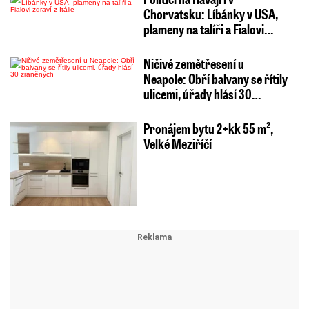
Chorvatsku: Líbánky v USA,
plameny na talíři a Fialovi…
Ničivé zemětřesení u
Neapole: Obří balvany se řítily
ulicemi, úřady hlásí 30…
Pronájem bytu 2+kk 55 m²,
Velké Meziříčí