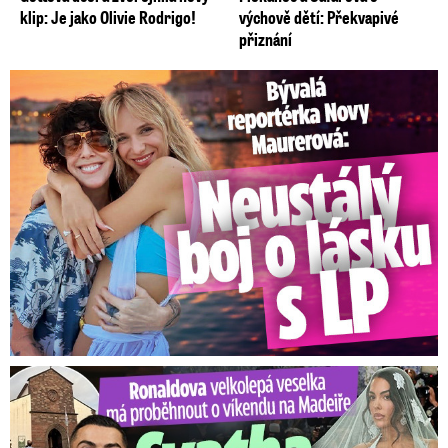
klip: Je jako Olivie Rodrigo!
výchově dětí: Překvapivé
přiznání
Bývalá reportérka Novy Maurerová: Neustálý boj o lásku s ...
Ronaldova velkolepá veselka na Madeiře: Svatba plná zákazů!