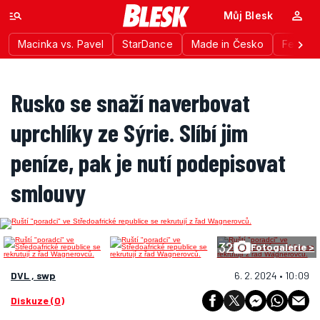
Můj Blesk
Macinka vs. Pavel
StarDance
Made in Česko
Festiva
Rusko se snaží naverbovat
uprchlíky ze Sýrie. Slíbí jim
peníze, pak je nutí podepisovat
smlouvy
32
Fotogalerie >
DVL , swp
6. 2. 2024 • 10:09
Diskuze (0)