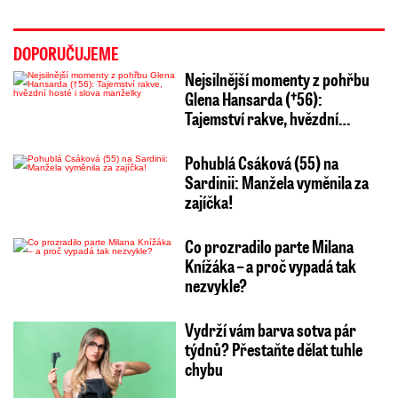
DOPORUČUJEME
Nejsilnější momenty z pohřbu
Glena Hansarda (†56):
Tajemství rakve, hvězdní…
Pohublá Csáková (55) na
Sardinii: Manžela vyměnila za
zajíčka!
Co prozradilo parte Milana
Knížáka – a proč vypadá tak
nezvykle?
Vydrží vám barva sotva pár
týdnů? Přestaňte dělat tuhle
chybu