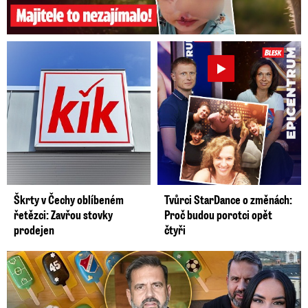
Škrty v Čechy oblíbeném
Tvůrci StarDance o změnách:
řetězci: Zavřou stovky
Proč budou porotci opět
prodejen
čtyři
Kašpárek slavil po boku krásky: Dojemné přání k narozeninám