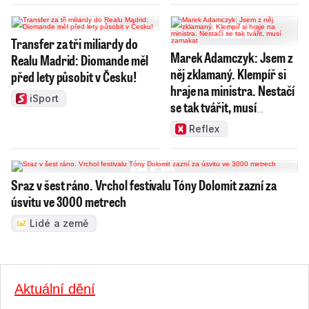
Transfer za tři miliardy do
Marek Adamczyk: Jsem z
Realu Madrid: Diomande měl
něj zklamaný. Klempíř si
před lety působit v Česku!
hraje na ministra. Nestačí
iSport
se tak tvářit, musí
zamakat
Reflex
Sraz v šest ráno. Vrchol festivalu Tóny Dolomit zazní za
úsvitu ve 3000 metrech
Lidé a země
Aktuální dění