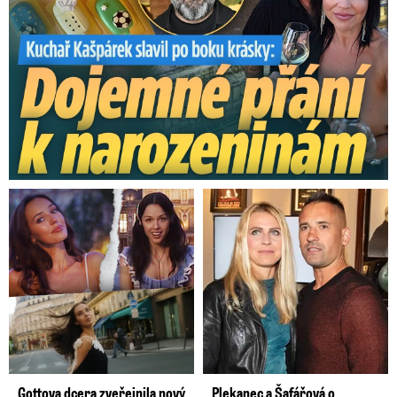
Gottova dcera zveřejnila nový
Plekanec a Šafářová o