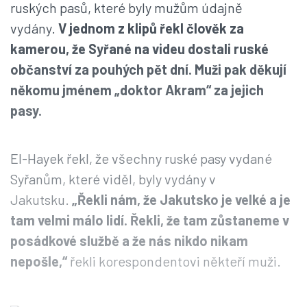
ruských pasů, které byly mužům údajně
vydány.
V jednom z klipů řekl člověk za
kamerou, že Syřané na videu dostali ruské
občanství za pouhých pět dní. Muži pak děkují
někomu jménem „doktor Akram“ za jejich
pasy.
El-Hayek řekl, že všechny ruské pasy vydané
Syřanům, které viděl, byly vydány v
Jakutsku.
„Řekli nám, že Jakutsko je velké a je
tam velmi málo lidí. Řekli, že tam zůstaneme v
posádkové službě a že nás nikdo nikam
nepošle,“
řekli korespondentovi někteří muži.