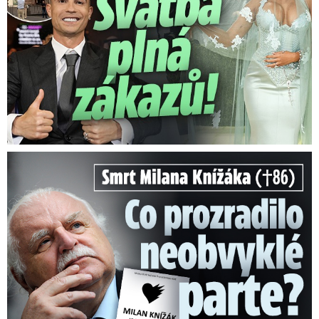
Smrt Milana Knížáka (†86): Co prozradilo neobvyklé parte?