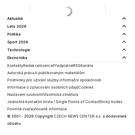
Aktuálně
Léto 2026
Politika
Sport 2026
Technologie
Ekonomika
Kontakty
Redakce
Inzerce
Předplatné
RSS
Kariéra
Autorská práva k publikovaným materiálům
Podmínky pro užívání služby informační společnosti
Informace o zpracování osobních údajů
Cookies
Nastavení soukromí
Vlastnická struktura
Jednotná kontaktní místa / Single Points of Contact
Etický kodex
Povinně zveřejňované informace
© 2001 - 2026 Copyright
CZECH NEWS CENTER a.s.
a dodavatelé
obsahu