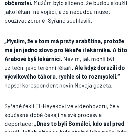
občanství.
Mužům bylo slíbeno, že budou sloužit
jako lékaři, ne vojáci, a že nebudou muset
používat zbraně. Syřané souhlasili.
„Myslím, že v tom má prsty arabština, protože
má jen jedno slovo pro lékaře i lékárníka. A tito
Arabové byli lékárníci.
Nevím, jak mohli být
užiteční jako terénní lékaři.
Ale když dorazili do
výcvikového tábora, rychle si to rozmysleli,“
napsal korespondent novin Novaja gazeta.
Syřané řekli El-Hayekovi ve videohovoru, že v
současné době čekají na své procesy a
deportace:
„Dnes to byli Somálci, kdo šel před