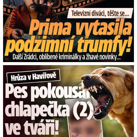
Hrůza v Havířově: Pes pokousal chlapečka (2) ve tváři!