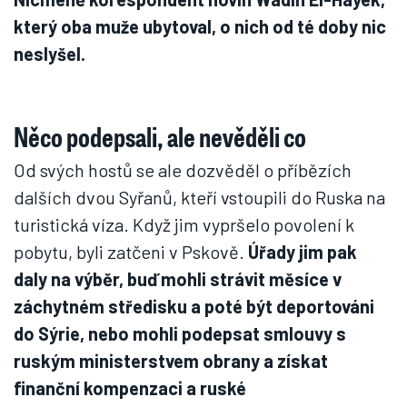
který oba muže ubytoval, o nich od té doby nic
neslyšel.
Něco podepsali, ale nevěděli co
Od svých hostů se ale dozvěděl o příbězích
dalších dvou Syřanů, kteří vstoupili do Ruska na
turistická víza. Když jim vypršelo povolení k
pobytu, byli zatčeni v Pskově.
Úřady jim pak
daly na výběr, buď mohli strávit měsíce v
záchytném středisku a poté být deportováni
do Sýrie, nebo mohli podepsat smlouvy s
ruským ministerstvem obrany a získat
finanční kompenzaci a ruské