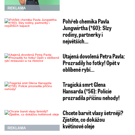
REKLAMA
Pohřeb chemika Pavla
Jungwirtha (†60): Slzy
rodiny, partnerky i
největších…
Utajená dovolená Petra Pavla:
Prozradily ho fotky! Opět v
oblíbené rybí…
Tragická smrt Glena
Hansarda (†56): Policie
prozradila příčinu nehody!
Chcete barvit vlasy šetrněji?
Zjistěte, co dokážou
květinové oleje
REKLAMA