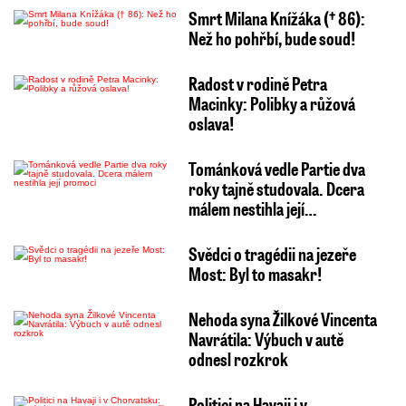
Smrt Milana Knížáka († 86):
Než ho pohřbí, bude soud!
Radost v rodině Petra
Macinky: Polibky a růžová
oslava!
Tománková vedle Partie dva
roky tajně studovala. Dcera
málem nestihla její…
Svědci o tragédii na jezeře
Most: Byl to masakr!
Nehoda syna Žilkové Vincenta
Navrátila: Výbuch v autě
odnesl rozkrok
Politici na Havaji i v