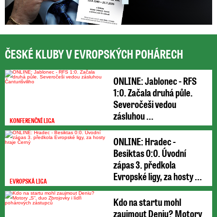
ČESKÉ KLUBY V EVROPSKÝCH POHÁRECH
ONLINE: Jablonec - RFS
1:0. Začala druhá půle.
Severočeši vedou
zásluhou ...
KONFERENČNÍ LIGA
ONLINE: Hradec -
Besiktas 0:0. Úvodní
zápas 3. předkola
Evropské ligy, za hosty ...
EVROPSKÁ LIGA
Kdo na startu mohl
zaujmout Deniu? Motory