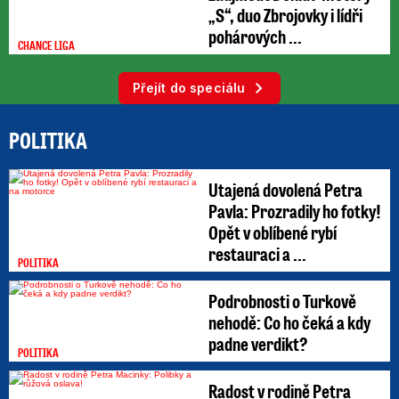
„S“, duo Zbrojovky i lídři
pohárových ...
CHANCE LIGA
Přejít do speciálu
POLITIKA
Utajená dovolená Petra
Pavla: Prozradily ho fotky!
Opět v oblíbené rybí
restauraci a ...
POLITIKA
Podrobnosti o Turkově
nehodě: Co ho čeká a kdy
padne verdikt?
POLITIKA
Radost v rodině Petra