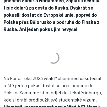
jménem Samir a Mohammed, zaplatili několik
tisíc dolarů za cestu do Ruska. Dvakrát se
pokusili dostat do Evropské unie, poprvé do
Polska přes Bělorusko a podruhé do Finska z
Ruska. Ani jeden pokus jim nevyšel.
Na konci roku 2023 však Mohammed uskutečnil
ještě jeden pokus dostat se přes hranice do
Polska. Samir mezitím odjel do Jekatěrinburgu,
kde si chtěl prodloužit své studentské vízum.
Nicméně korespondent novin Wadih El-Hayek,