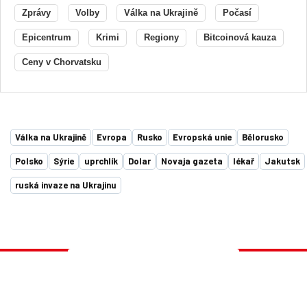
Zprávy
Volby
Válka na Ukrajině
Počasí
Epicentrum
Krimi
Regiony
Bitcoinová kauza
Ceny v Chorvatsku
Válka na Ukrajině
Evropa
Rusko
Evropská unie
Bělorusko
Polsko
Sýrie
uprchlík
Dolar
Novaja gazeta
lékař
Jakutsk
ruská invaze na Ukrajinu