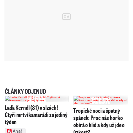
ČLÁNKY ODJINUD
Laďa Kerndl (81) v slzách!
Tropické noci a špatný
Čtyři mrtví kamarádi za jediný
spánek: Proč nás horko
týden
obírá o klid a kdy už jde o
úzkost?
Aha!