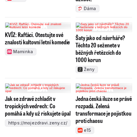
Dáma
KVÍZ: Rafťáci. Otestujte své
Šaty jako od návrháře?
znalosti kultovní letní komedie
Těchto 20 seženete v
běžných řetězcích do
Maminka
1000 korun
Ženy
Jak se zdravě zchladit v
Jedna česká iluze se právě
tropických vedrech: Co
rozpadá. Zelená
pomáhá a kdy už riskujete úpal
transformace je pojistkou
proti chaosu
https://mojezdravi.zeny.cz/
e15