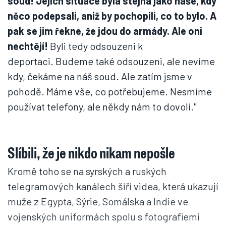
soud! Jejich situace byla stejná jako naše, kdy
něco podepsali, aniž by pochopili, co to bylo. A
pak se jim řekne, že jdou do armády. Ale oni
nechtějí!
Byli tedy odsouzeni k
deportaci. Budeme také odsouzeni, ale nevíme
kdy, čekáme na náš soud. Ale zatím jsme v
pohodě. Máme vše, co potřebujeme. Nesmíme
používat telefony, ale někdy nám to dovolí."
Slíbili, že je nikdo nikam nepošle
Kromě toho se na syrských a ruských
telegramových kanálech šíří videa, která ukazují
muže z Egypta, Sýrie, Somálska a Indie ve
vojenských uniformách spolu s fotografiemi