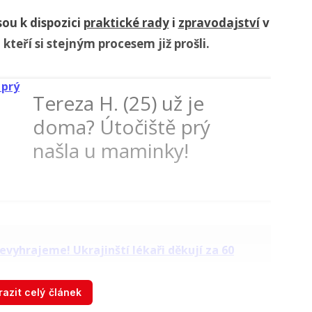
jsou k dispozici
praktické rady
i
zpravodajství
v
 kteří si stejným procesem již prošli.
Tereza H. (25) už je
doma? Útočiště prý
našla u maminky!
azit celý článek