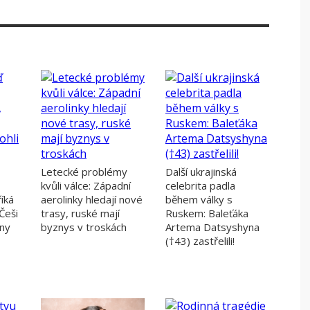
Letecké problémy
Další ukrajinská
kvůli válce: Západní
celebrita padla
íká
aerolinky hledají nové
během války s
 Češi
trasy, ruské mají
Ruskem: Baleťáka
ony
byznys v troskách
Artema Datsyshyna
(†43) zastřelili!