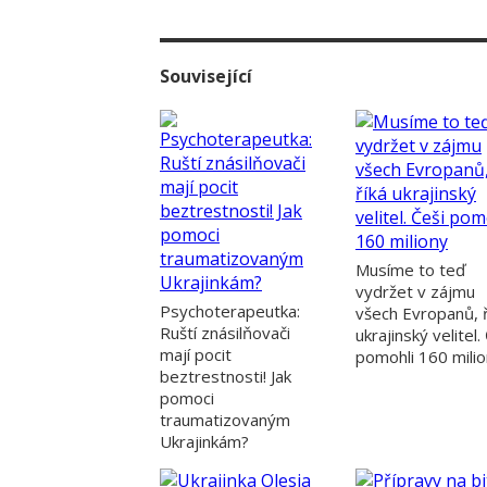
Stypkovi
Související
Musíme to teď
vydržet v zájmu
Psychoterapeutka:
všech Evropanů, ř
Ruští znásilňovači
ukrajinský velitel.
mají pocit
pomohli 160 mili
beztrestnosti! Jak
pomoci
traumatizovaným
Ukrajinkám?