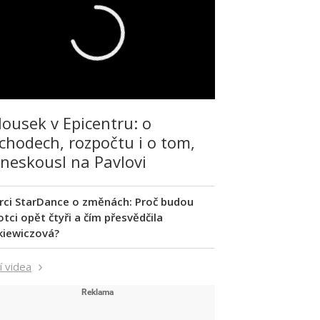
lousek v Epicentru: o
chodech, rozpočtu i o tom,
 neskousl na Pavlovi
rci StarDance o změnách: Proč budou
tci opět čtyři a čím přesvědčila
kiewiczová?
í videa