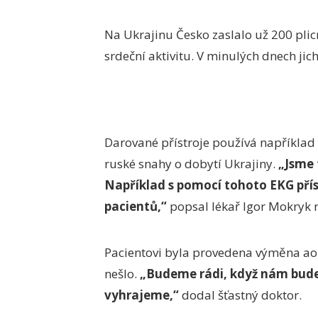
Na Ukrajinu Česko zaslalo už 200 plicn
srdeční aktivitu. V minulých dnech jic
Darované přístroje používá například I
ruské snahy o dobytí Ukrajiny.
„Jsme 
Například s pomocí tohoto EKG přís
pacientů,“
popsal lékař Igor Mokryk n
Pacientovi byla provedena výměna aor
nešlo.
„Budeme rádi, když nám bude
vyhrajeme,“
dodal šťastný doktor.