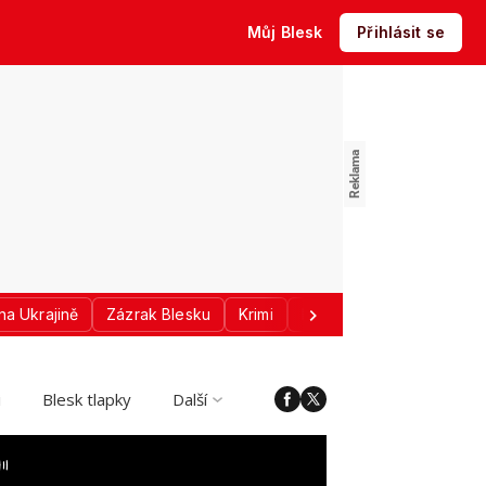
Můj Blesk
Přihlásit se
na Ukrajině
Zázrak Blesku
Krimi
Donald Trump
Sport
i
Blesk tlapky
Další