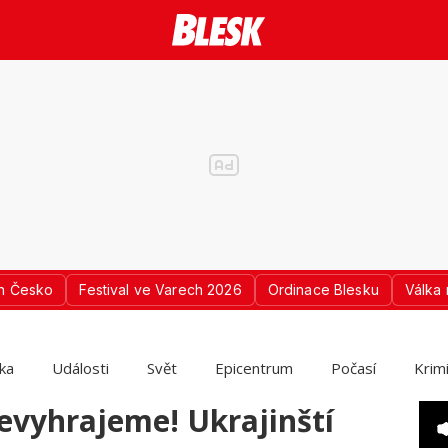
n Česko
Festival ve Varech 2026
Ordinace Blesku
Válka 
ika
Události
Svět
Epicentrum
Počasí
Krim
evyhrajeme! Ukrajinští