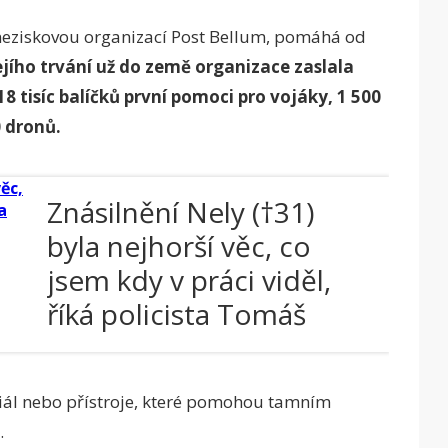
neziskovou organizací Post Bellum, pomáhá od
ejího trvání už do země organizace zaslala
18 tisíc balíčků první pomoci pro vojáky, 1 500
0 dronů.
Znásilnění Nely (†31)
byla nejhorší věc, co
jsem kdy v práci viděl,
říká policista Tomáš
iál nebo přístroje, které pomohou tamním
.