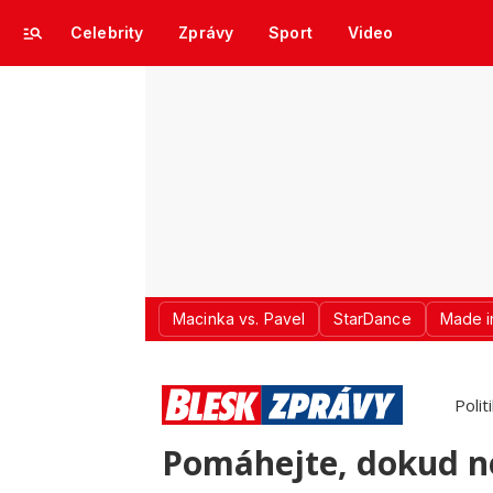
Celebrity
Zprávy
Sport
Video
Macinka vs. Pavel
StarDance
Made i
Polit
Pomáhejte, dokud n