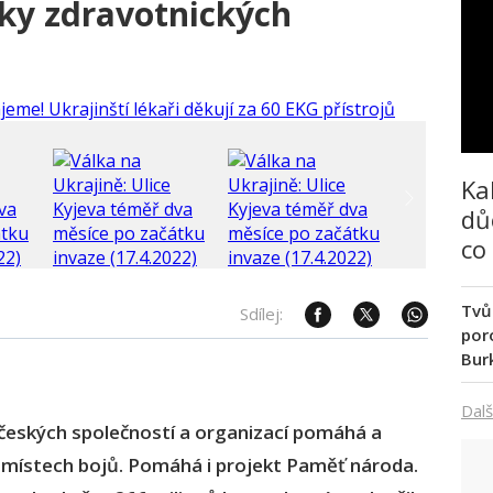
vky zdravotnických
Ka
dů
co
Tvů
Sdílej:
poro
Bur
Dalš
českých společností a organizací pomáhá a
 v místech bojů. Pomáhá i projekt Paměť národa.