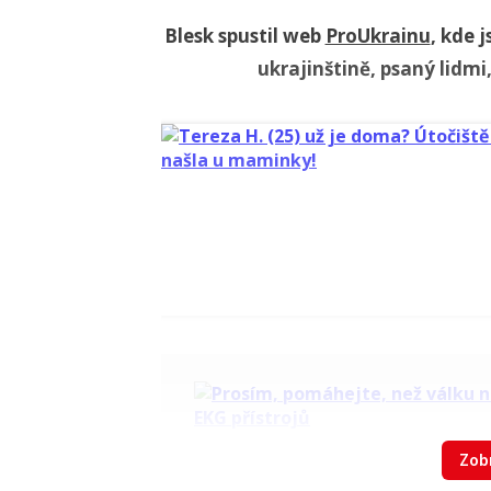
Blesk spustil web
ProUkrainu
, kde 
ukrajinštině, psaný lidmi,
Zobr