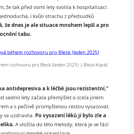
, že tak před osmi lety svolila k hospitalizaci.
 jednoduchá, i kvůli strachu z předsudků
, že dnes je ale situace mnohem lepší a pro
mocnění tabu.
hem rozhovoru pro Blesk (leden 2025)
|
Blesk:Kopáč
 antidepresiva a k léčbě jsou rezistentní,“
d sedmi lety začala přemýšlet o zcela jiném
rem a s pečlivě promyšlenou cestou vysazovat.
y se uzdravila.
Po vysazení léků ji bylo zle a
elika.
A vložila do této metody, která je ve fázi
u podporují mnohé organizace