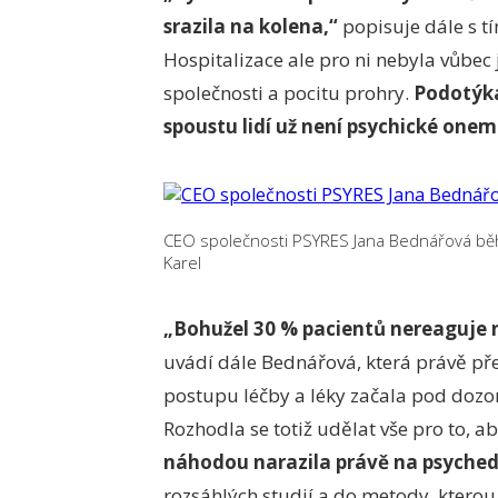
srazila na kolena,“
popisuje dále s tím
Hospitalizace ale pro ni nebyla vůbec
společnosti a pocitu prohry.
Podotýká
spoustu lidí už není psychické one
CEO společnosti PSYRES Jana Bednářová bě
Karel
„Bohužel 30 % pacientů nereaguje na
uvádí dále Bednářová, která právě pře
postupu léčby a léky začala pod dozo
Rozhodla se totiž udělat vše pro to, ab
náhodou narazila právě na psyched
rozsáhlých studií a do metody, ktero