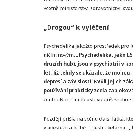
včetně ministerstva zdravotnictví, svo
„Drogou“ k vyléčení
Psychedelika jakožto prostředek pro 
ničím novým.
„Psychedelika, jako LSD
druzích hub), jsou v psychiatrii v k
let. Již tehdy se ukázalo, že mohou 
depresí a závislostí. Kvůli jejich zák
používání prakticky zcela zablokov
centra Národního ústavu duševního z
Později přišla na scénu další látka, kt
v anestézii a léčbě bolesti - ketamin.
„