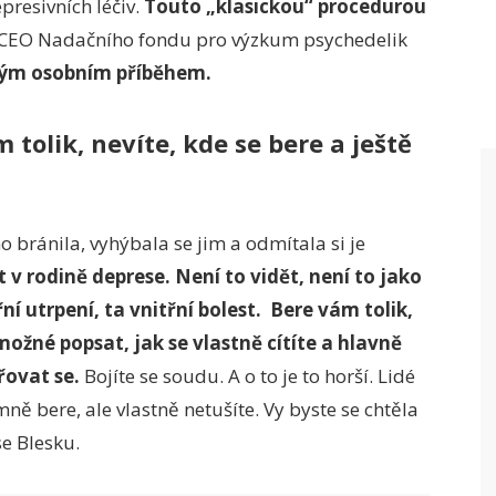
presivních léčiv.
Touto „klasickou“ procedurou
í CEO Nadačního fondu pro výzkum psychedelik
 svým osobním příběhem.
 tolik, nevíte, kde se bere a ještě
ránila, vyhýbala se jim a odmítala si je
v rodině deprese. Není to vidět, není to jako
í utrpení, ta vnitřní bolest. Bere vám tolik,
 možné popsat, jak se vlastně cítíte a hlavně
řovat se.
Bojíte se soudu. A o to je to horší. Lidé
e mně bere, ale vlastně netušíte. Vy byste se chtěla
 se Blesku.