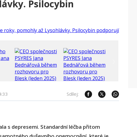
lávky. Psilocybin
4:33
Sdílej:
ala s depresemi. Standardní léčba přitom
 ze samotného duševního onemocnění, které je