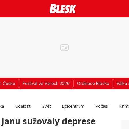
n Česko
Festival ve Varech 2026
Ordinace Blesku
Válka 
ika
Události
Svět
Epicentrum
Počasí
Krim
: Janu sužovaly deprese