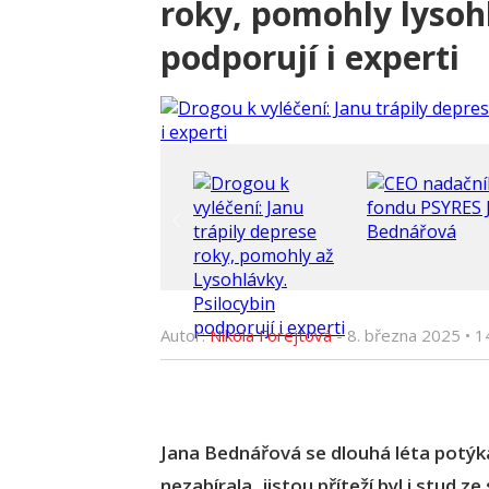
roky, pomohly lysoh
podporují i experti
Autor:
Nikola Forejtová
-
8. března 2025
•
1
Jana Bednářová se dlouhá léta potýk
nezabírala, jistou příteží byl i stud