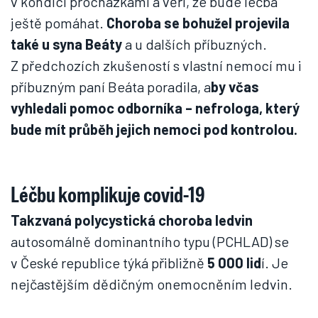
v kondici procházkami a věří, že bude léčba
ještě pomáhat.
Choroba se bohužel projevila
také u syna Beáty
a u dalších příbuzných.
Z předchozích zkušeností s vlastní nemocí mu i
příbuzným paní Beáta poradila, a
by včas
vyhledali pomoc odborníka – nefrologa, který
bude mít průběh jejich nemoci pod kontrolou.
Léčbu komplikuje covid-19
Takzvaná polycystická choroba ledvin
autosomálně dominantního typu (PCHLAD) se
v České republice týká přibližně
5 000 lid
í. Je
nejčastějším dědičným onemocněním ledvin.