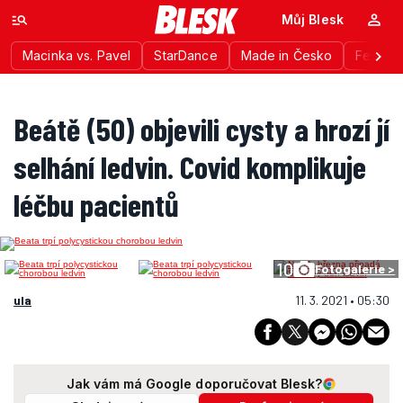
Můj Blesk
Macinka vs. Pavel
StarDance
Made in Česko
Festiva
Beátě (50) objevili cysty a hrozí jí
selhání ledvin. Covid komplikuje
léčbu pacientů
10
Fotogalerie >
ula
11. 3. 2021 • 05:30
Jak vám má Google doporučovat Blesk?