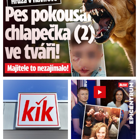
(např. polycystická choroba ledvin). Mezi
rizikové faktory pro rozvoj onemocnění ledvin
se řadí
kouření, nízká porodní hmotnost nebo
naopak obezita v dospělosti
a některé
vývojové vady močového systému.
Video se připravuje ...
Vendy, pacientka s transplantovanou ledvinou