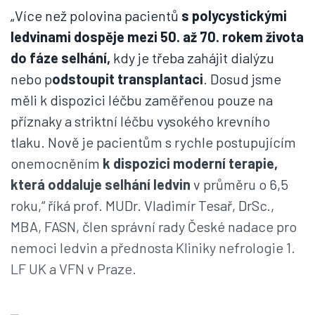
„Více než polovina pacientů
s polycystickými
ledvinami dospěje mezi 50. až 70. rokem života
do fáze selhání,
kdy je třeba zahájit dialýzu
nebo p
odstoupit transplantaci
. Dosud jsme
měli k dispozici léčbu zaměřenou pouze na
příznaky a striktní léčbu vysokého krevního
tlaku. Nově je pacientům s rychle postupujícím
onemocněním
k dispozici moderní terapie,
která oddaluje selhání ledvin
v průměru o 6,5
roku,“ říká prof. MUDr. Vladimír Tesař, DrSc.,
MBA, FASN, člen správní rady České nadace pro
nemoci ledvin a přednosta Kliniky nefrologie 1.
LF UK a VFN v Praze.