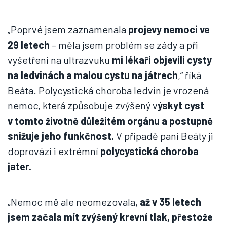
„Poprvé jsem zaznamenala
projevy nemoci ve
29 letech
– měla jsem problém se zády a při
vyšetření na ultrazvuku
mi lékaři objevili cysty
na ledvinách a malou cystu na játrech
,“ říká
Beáta. Polycystická choroba ledvin je vrozená
nemoc, která způsobuje zvýšený v
ýskyt cyst
v tomto životně důležitém orgánu a postupně
snižuje jeho funkčnost.
V případě paní Beáty ji
doprovází i extrémní
polycystická choroba
jater.
„Nemoc mě ale neomezovala,
až v 35 letech
jsem začala mít zvýšený krevní tlak, přestože