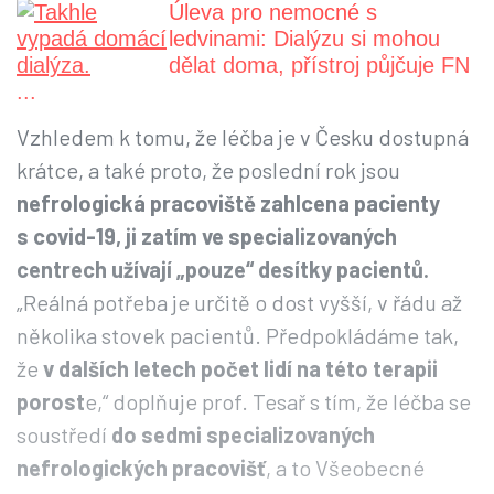
Úleva pro nemocné s
ledvinami: Dialýzu si mohou
dělat doma, přístroj půjčuje FN
...
Vzhledem k tomu, že léčba je v Česku dostupná
krátce, a také proto, že poslední rok jsou
nefrologická pracoviště zahlcena pacienty
s covid-19, ji zatím ve specializovaných
centrech užívají „pouze“ desítky pacientů.
„Reálná potřeba je určitě o dost vyšší, v řádu až
několika stovek pacientů. Předpokládáme tak,
že
v dalších letech počet lidí na této terapii
porost
e,“ doplňuje prof. Tesař s tím, že léčba se
soustředí
do sedmi specializovaných
nefrologických pracovišť
, a to Všeobecné