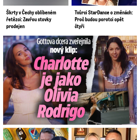
Škrty v Čechy oblíbeném
Tvůrci StarDance o změnách:
řetězci: Zavřou stovky
Proč budou porotci opět
prodejen
čtyři
Gottova dcera zveřejnila nový klip: Je jako Olivie Rodrigo!