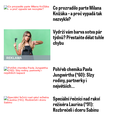
Co prozradilo parte Milana
Knížáka – a proč vypadá tak
nezvykle?
Vydrží vám barva sotva pár
týdnů? Přestaňte dělat tuhle
chybu
REKLAMA
Pohřeb chemika Pavla
Jungwirtha (†60): Slzy
rodiny, partnerky i
největších…
Speciální řečníci nad rakví
režiséra Laurina (†91):
Rozbrečeli i dceru Sabinu