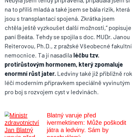
Nebyla jsem tehdy připravená, připadala jsem si
na to příliš mladá a také jsem se bála rizik, která
jsou s transplantací spojená. Zkrátka jsem
chtěla ještě vyzkoušet další možnosti,“ popisuje
paní Beáta. Tehdy se spojila s doc. MUDr. Janou
Reiterovou, Ph.D., z pražské Všeobecné fakultní
nemocnice. Ta jí nasadila
léčbu tzv.
protirůstovým hormonem, který zpomaluje
enormní růst jater.
Ledviny také již přibližně rok
léčí moderním přípravkem speciálně vyvinutým
pro boj s rozvojem cyst v ledvinách.
Blatný varuje před
ivermektinem: Může poškodit
játra a ledviny. Sám by