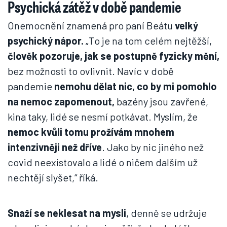
Psychická zátěž v době pandemie
Onemocnění znamená pro paní Beátu
velký
psychický nápor.
„To je na tom celém nejtěžší,
člověk pozoruje, jak se postupně fyzicky mění,
bez možnosti to ovlivnit. Navíc v době
pandemie
nemohu dělat nic, co by mi pomohlo
na nemoc zapomenout,
bazény jsou zavřené,
kina taky, lidé se nesmí potkávat. Myslím, že
nemoc kvůli tomu prožívám mnohem
intenzivněji než dříve
. Jako by nic jiného než
covid neexistovalo a lidé o ničem dalším už
nechtějí slyšet,“ říká.
Snaží se neklesat na mysli
, denně se udržuje