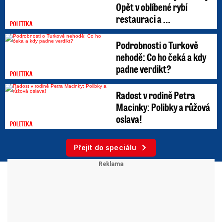
Opět v oblíbené rybí
restauraci a ...
POLITIKA
Podrobnosti o Turkově
nehodě: Co ho čeká a kdy
padne verdikt?
POLITIKA
Radost v rodině Petra
Macinky: Polibky a růžová
oslava!
POLITIKA
Přejít do speciálu