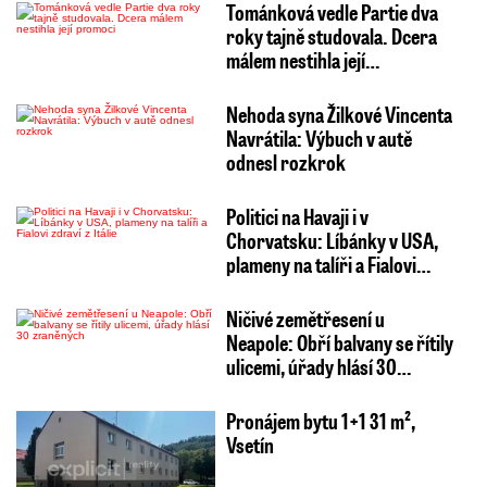
Tománková vedle Partie dva
roky tajně studovala. Dcera
málem nestihla její…
Nehoda syna Žilkové Vincenta
Navrátila: Výbuch v autě
odnesl rozkrok
Politici na Havaji i v
Chorvatsku: Líbánky v USA,
plameny na talíři a Fialovi…
Ničivé zemětřesení u
Neapole: Obří balvany se řítily
ulicemi, úřady hlásí 30…
Pronájem bytu 1+1 31 m²,
Vsetín