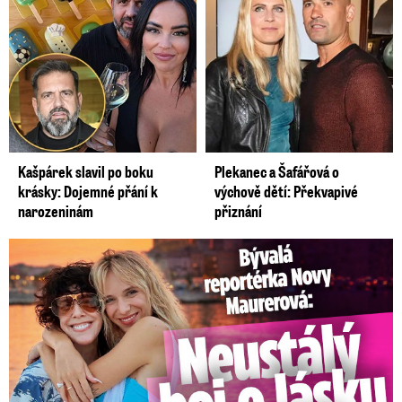
Kašpárek slavil po boku
Plekanec a Šafářová o
krásky: Dojemné přání k
výchově dětí: Překvapivé
narozeninám
přiznání
Bývalá reportérka Novy Maurerová: Neustálý boj o lásku s ...