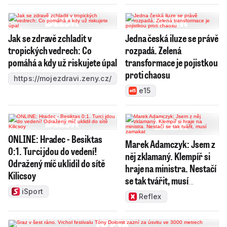
Jak se zdravě zchladit v
Jedna česká iluze se právě
tropických vedrech: Co
rozpadá. Zelená
pomáhá a kdy už riskujete úpal
transformace je pojistkou
proti chaosu
https://mojezdravi.zeny.cz/
e15
ONLINE: Hradec - Besiktas
Marek Adamczyk: Jsem z
0:1. Turci jdou do vedení!
něj zklamaný. Klempíř si
Odražený míč uklidil do sítě
hraje na ministra. Nestačí
Kilicsoy
se tak tvářit, musí
zamakat
iSport
Reflex