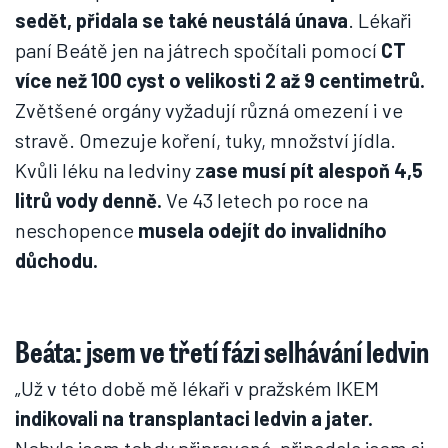
sedět, přidala se také neustálá únava
. Lékaři
paní Beátě jen na játrech spočítali pomocí
CT
více než 100 cyst o velikosti 2 až 9 centimetrů.
Zvětšené orgány vyžadují různá omezení i ve
stravě. Omezuje koření, tuky, množství jídla.
Kvůli léku na ledviny z
ase musí pít alespoň 4,5
litrů vody denně.
Ve 43 letech po roce na
neschopence
musela odejít do invalidního
důchodu.
Beáta: jsem ve třetí fázi selhávání ledvin
„Už v této době mě lékaři v pražském IKEM
indikovali na transplantaci ledvin a jater.