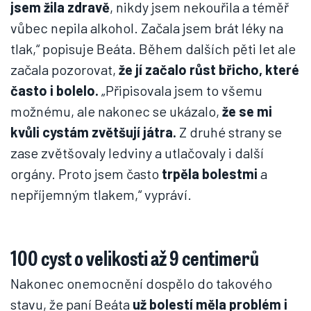
jsem žila zdravě
, nikdy jsem nekouřila a téměř
vůbec nepila alkohol. Začala jsem brát léky na
tlak,“ popisuje Beáta. Během dalších pěti let ale
začala pozorovat,
že jí začalo růst břicho, které
často i bolelo.
„Připisovala jsem to všemu
možnému, ale nakonec se ukázalo,
že se mi
kvůli cystám zvětšují játra.
Z druhé strany se
zase zvětšovaly ledviny a utlačovaly i další
orgány. Proto jsem často
trpěla bolestmi
a
nepříjemným tlakem,“ vypráví.
100 cyst o velikosti až 9 centimerů
Nakonec onemocnění dospělo do takového
stavu, že paní Beáta
už bolestí měla problém i