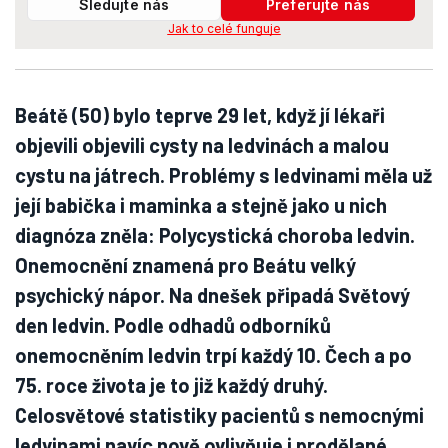
Sledujte nás
Preferujte nás
Jak to celé funguje
Beátě (50) bylo teprve 29 let, když jí lékaři
objevili objevili cysty na ledvinách a malou
cystu na játrech. Problémy s ledvinami měla už
její babička i maminka a stejně jako u nich
diagnóza zněla: Polycystická choroba ledvin.
Onemocnění znamená pro Beátu velký
psychický nápor. Na dnešek připadá Světový
den ledvin. Podle odhadů odborníků
onemocněním ledvin trpí každý 10. Čech a po
75. roce života je to již každý druhý.
Celosvětové statistiky pacientů s nemocnými
ledvinami navíc nově ovlivňuje i prodělané