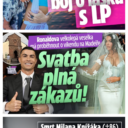
Ronaldova velkolepá veselka na Madeiře: Svatba plná zákazů!
Smrt Milana Knížáka (†86): Co prozradilo neobvyklé parte?