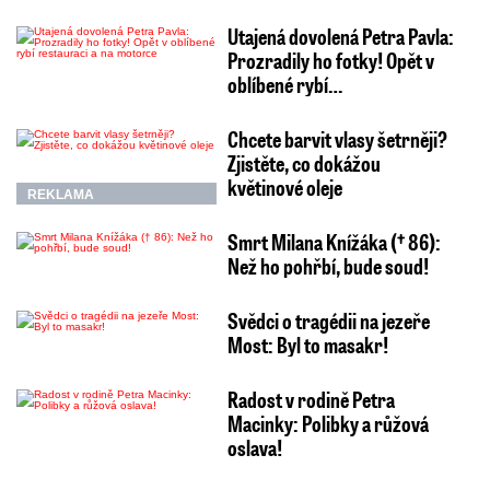
Utajená dovolená Petra Pavla:
Prozradily ho fotky! Opět v
oblíbené rybí…
Chcete barvit vlasy šetrněji?
Zjistěte, co dokážou
květinové oleje
REKLAMA
Smrt Milana Knížáka († 86):
Než ho pohřbí, bude soud!
Svědci o tragédii na jezeře
Most: Byl to masakr!
Radost v rodině Petra
Macinky: Polibky a růžová
oslava!