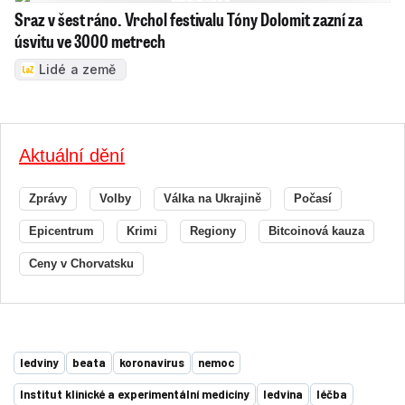
Sraz v šest ráno. Vrchol festivalu Tóny Dolomit zazní za
úsvitu ve 3000 metrech
Lidé a země
Aktuální dění
Zprávy
Volby
Válka na Ukrajině
Počasí
Epicentrum
Krimi
Regiony
Bitcoinová kauza
Ceny v Chorvatsku
ledviny
beata
koronavirus
nemoc
Institut klinické a experimentální medicíny
ledvina
léčba