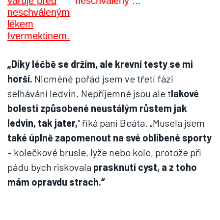
neschválený ...
„Díky léčbě se držím, ale krevní testy se mi
horší.
Nicméně pořád jsem ve třetí fázi
selhávání ledvin. Nepříjemné jsou ale t
lakové
bolesti způsobené neustálým růstem jak
ledvin, tak jater,
“ říká paní Beáta. „Musela jsem
také úplně zapomenout na své oblíbené sporty
– kolečkové brusle, lyže nebo kolo, protože při
pádu bych riskovala
prasknutí cyst, a z toho
mám opravdu strach.“