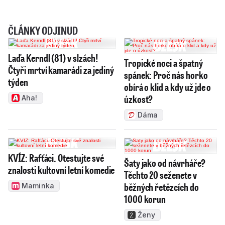
ČLÁNKY ODJINUD
Laďa Kerndl (81) v slzách!
Tropické noci a špatný
Čtyři mrtví kamarádi za jediný
spánek: Proč nás horko
týden
obírá o klid a kdy už jde o
úzkost?
Aha!
Dáma
KVÍZ: Rafťáci. Otestujte své
Šaty jako od návrháře?
znalosti kultovní letní komedie
Těchto 20 seženete v
běžných řetězcích do
Maminka
1000 korun
Ženy