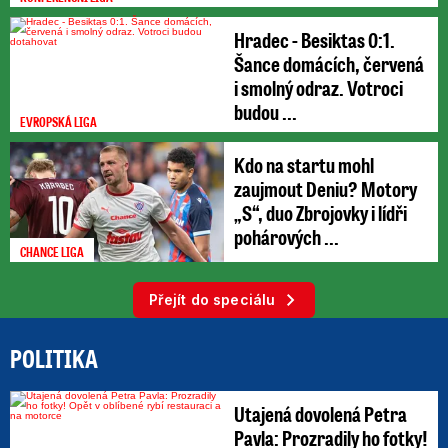
Hradec - Besiktas 0:1.
Šance domácích, červená
i smolný odraz. Votroci
budou ...
EVROPSKÁ LIGA
Kdo na startu mohl
zaujmout Deniu? Motory
„S“, duo Zbrojovky i lídři
pohárových ...
CHANCE LIGA
Přejít do speciálu
POLITIKA
Utajená dovolená Petra
Pavla: Prozradily ho fotky!