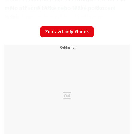
mělo středně těžké nebo těžké poškození
ledvi
n.Koronavirus může cílit přímo na
ledvinové buňky, které infikuje. Ledvinové
Zobrazit celý článek
buňky mají
receptory, které dovolí, aby je nový
koronavirus napadl.
Postižení ledvin u pacientů s prodělaným
onemocněním covid-19
se většinou projevuje
přítomností bílkoviny v moči a přítomností
krve v moči.
Také krevní plazma vykazuje příliš
vysoké hodnoty kreatininu a močoviny. Tyto
odchylky však
nebývají vizuálně patrné a
člověk si jich nemusí všimnout.
Odhalí je až
laboratorní vyšetření krve, které provádí