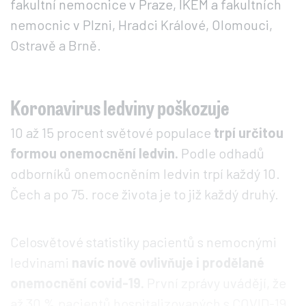
fakultní nemocnice v Praze, IKEM a fakultních
nemocnic v Plzni, Hradci Králové, Olomouci,
Ostravě a Brně.
Koronavirus ledviny poškozuje
10 až 15 procent světové populace
trpí určitou
formou onemocnění ledvin.
Podle odhadů
odborníků onemocněním ledvin trpí každý 10.
Čech a po 75. roce života je to již každý druhý.
Celosvětové statistiky pacientů s nemocnými
ledvinami
navíc nově ovlivňuje i prodělané
onemocnění covid-19.
První zprávy uvádějí, že
až 30 % pacientů hospitalizovaných s COVID-19