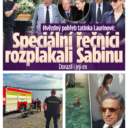
krevního tlaku, obezity a cukrovky. Tyto nemoci
samy o sobě přispívají
k selhání našich ledvin
,“
říká MUDr. Petra Ronová, primářka dialyzačního
střediska Fresenius NephroCare, a dodává:
„Onemocnění covid-19, zvláště pokud probíhalo
s vysokou horečkou a dechovými obtížemi,
je
pro tyto lidi velká hrozba a mohlo by
onemocnění ledvin významně zhoršit.
Tito
pacienti by měli být vyšetřeni v nefrologických
ambulancích.
Jak poznáte nemocné ledviny?
„Ledviny většinou nebolí,
proto o jejich