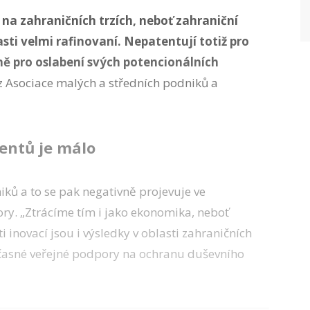
 na zahraničních trzích, neboť zahraniční
asti velmi rafinovaní. Nepatentují totiž pro
ě pro oslabení svých potencionálních
 z Asociace malých a středních podniků a
entů je málo
iků a to se pak negativně projevuje ve
ory. „Ztrácíme tím i jako ekonomika, neboť
i inovací jsou i výsledky v oblasti zahraničních
oučasné veřejné podpory na ochranu duševního