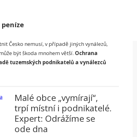
o peníze
tnit Česko nemusí, v případě jiných vynálezů,
 může být škoda mnohem větší.
Ochrana
řípadě tuzemských podnikatelů a vynálezců
Malé obce „vymírají“,
trpí místní i podnikatelé.
Expert: Odrážíme se
ode dna