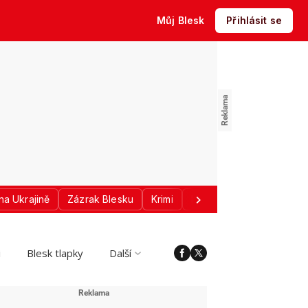
Můj Blesk
Přihlásit se
na Ukrajině
Zázrak Blesku
Krimi
Donald Trump
Sport
i
Blesk tlapky
Další