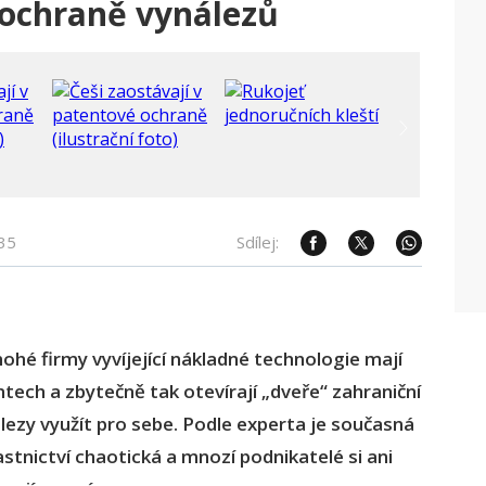
v ochraně vynálezů
35
Sdílej:
mnohé firmy vyvíjející nákladné technologie mají
ntech a zbytečně tak otevírají „dveře“ zahraniční
lezy využít pro sebe. Podle experta je současná
stnictví chaotická a mnozí podnikatelé si ani