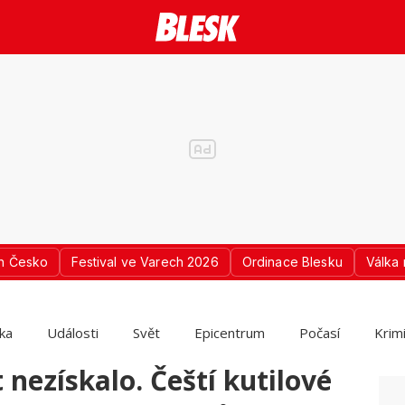
n Česko
Festival ve Varech 2026
Ordinace Blesku
Válka 
ika
Události
Svět
Epicentrum
Počasí
Krim
 nezískalo. Čeští kutilové