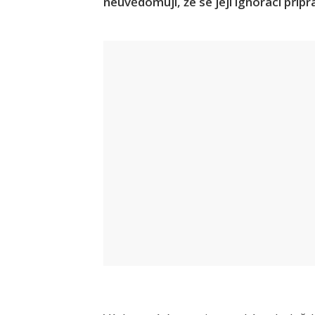
neuvědomují, že se její ignorací připra