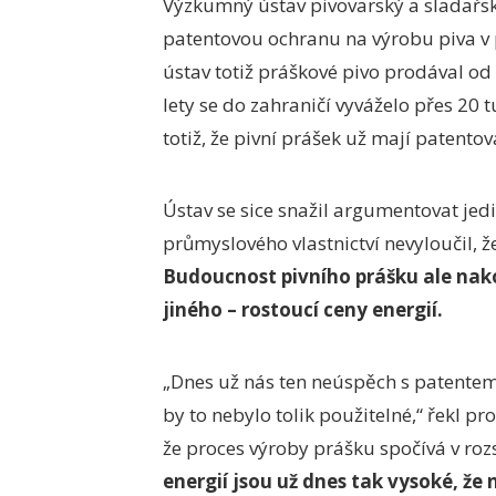
Výzkumný ústav pivovarský a sladařský
patentovou ochranu na výrobu piva v p
ústav totiž práškové pivo prodával od 
lety se do zahraničí vyváželo přes 20 t
totiž, že pivní prášek už mají patento
Ústav se sice snažil argumentovat je
průmyslového vlastnictví nevyloučil, že
Budoucnost pivního prášku ale nak
jiného – rostoucí ceny energií.
„Dnes už nás ten neúspěch s patentem
by to nebylo tolik použitelné,“ řekl pr
že proces výroby prášku spočívá v ro
energií jsou už dnes tak vysoké, že