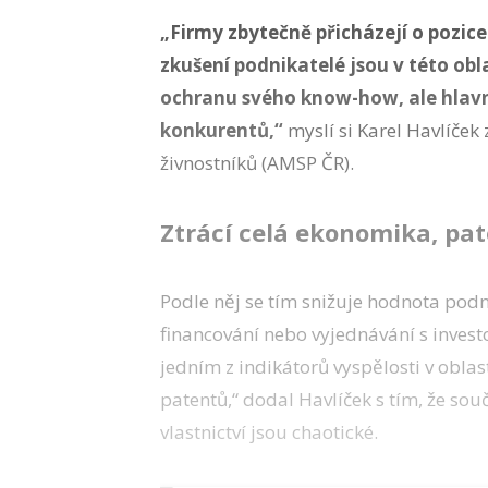
„Firmy zbytečně přicházejí o pozice
zkušení podnikatelé jsou v této obl
ochranu svého know-how, ale hlavn
konkurentů,“
myslí si Karel Havlíček
živnostníků (AMSP ČR).
Ztrácí celá ekonomika, pat
Podle něj se tím snižuje hodnota podn
financování nebo vyjednávání s invest
jedním z indikátorů vyspělosti v oblast
patentů,“ dodal Havlíček s tím, že s
vlastnictví jsou chaotické.