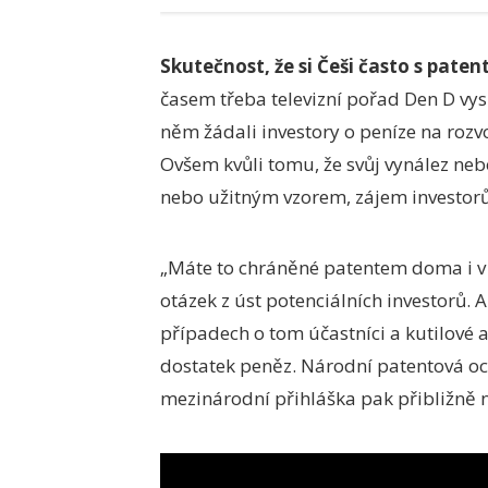
Skutečnost, že si Češi často s pat
časem třeba televizní pořad Den D vysí
něm žádali investory o peníze na rozv
Ovšem kvůli tomu, že svůj vynález n
nebo užitným vzorem, zájem investorů
„Máte to chráněné patentem doma i v z
otázek z úst potenciálních investorů
případech o tom účastníci a kutilové a
dostatek peněz. Národní patentová och
mezinárodní přihláška pak přibližně n