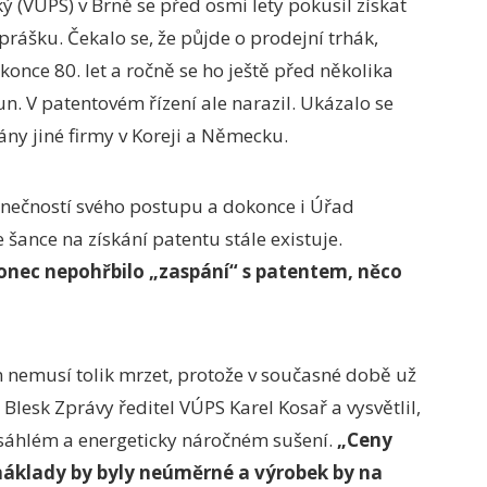
 (VÚPS) v Brně se před osmi lety pokusil získat
rášku. Čekalo se, že půjde o prodejní trhák,
konce 80. let a ročně se ho ještě před několika
un. V patentovém řízení ale narazil. Ukázalo se
vány jiné firmy v Koreji a Německu.
dinečností svého postupu a dokonce i Úřad
 šance na získání patentu stále existuje.
onec nepohřbilo „zaspání“
s patentem, něco
 nemusí tolik mrzet, protože v současné době už
o Blesk Zprávy ředitel VÚPS Karel Kosař a vysvětlil,
zsáhlém a energeticky náročném sušení.
„Ceny
 náklady by byly neúměrné a výrobek by na