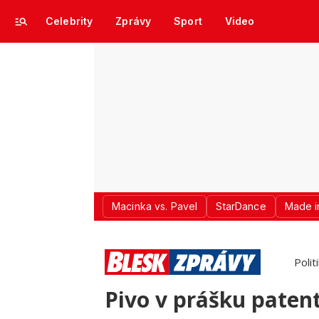
Celebrity
Zprávy
Sport
Video
Macinka vs. Pavel
StarDance
Made i
Polit
Pivo v prášku patent