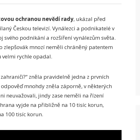
entovou ochranou nevědí rady
, ukázal před
laný Českou televizí. Vynálezci a podnikatelé v
oj svého podnikání a rozšíření vynálezům světa.
ebo zlepšovák mnozí neměli chráněný patentem
 velmi rychle opadal.
ahraničí?“ zněla pravidelně jedna z prvních
. A odpověď mnohdy zněla záporně, v některých
ni neuvažovali, jindy zase neměli na řízení
rana vyjde na přibližně na 10 tisíc korun,
a 100 tisíc korun.