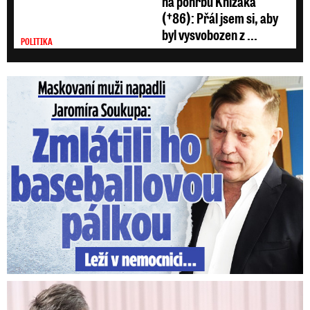
na pohřbu Knížáka
(†86): Přál jsem si, aby
byl vysvobozen z ...
POLITIKA
Maskovaní muži napadli Jaromíra Soukupa: Krvavá nakládačka
V trezoru měl 80 milionů: Policie obvinila exšéfa železnic!