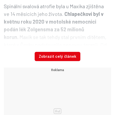
Spinální svalová atrofie byla u Maxíka zjištěna
ve 14 měsících jeho života.
Chlapečkovi byl v
květnu roku 2020 v motolské nemocnici
podán lék Zolgensma za 52 milionů
korun.
Maxík se tak tehdy stal prvním dítětem,
které v Česku podstoupilo genovou terapii. Od
té doby malý bojovník vzorně rehabilituje a dělá
Zobrazit celý článek
velké pokroky.
Záchranná stanice Falco volá o
pomoc: Hrozí její uzavření!