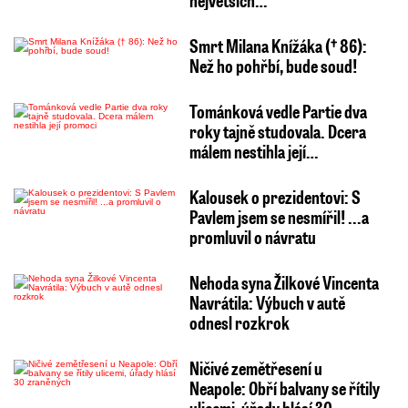
Smrt Milana Knížáka († 86):
Než ho pohřbí, bude soud!
Tománková vedle Partie dva
roky tajně studovala. Dcera
málem nestihla její…
Kalousek o prezidentovi: S
Pavlem jsem se nesmířil! ...a
promluvil o návratu
Nehoda syna Žilkové Vincenta
Navrátila: Výbuch v autě
odnesl rozkrok
Ničivé zemětřesení u
Neapole: Obří balvany se řítily
ulicemi, úřady hlásí 30…