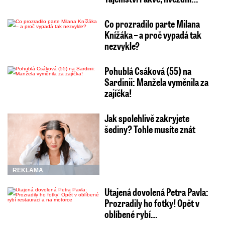
Co prozradilo parte Milana
Knížáka – a proč vypadá tak
nezvykle?
Pohublá Csáková (55) na
Sardinii: Manžela vyměnila za
zajíčka!
Jak spolehlivě zakryjete
šediny? Tohle musíte znát
REKLAMA
Utajená dovolená Petra Pavla:
Prozradily ho fotky! Opět v
oblíbené rybí…