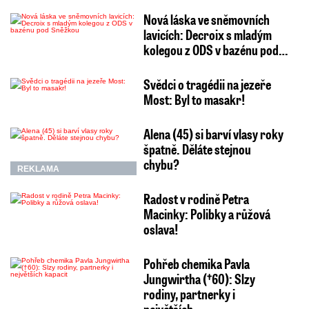
Nová láska ve sněmovních
lavicích: Decroix s mladým
kolegou z ODS v bazénu pod…
Svědci o tragédii na jezeře
Most: Byl to masakr!
Alena (45) si barví vlasy roky
špatně. Děláte stejnou
chybu?
REKLAMA
Radost v rodině Petra
Macinky: Polibky a růžová
oslava!
Pohřeb chemika Pavla
Jungwirtha (†60): Slzy
rodiny, partnerky i
největších…