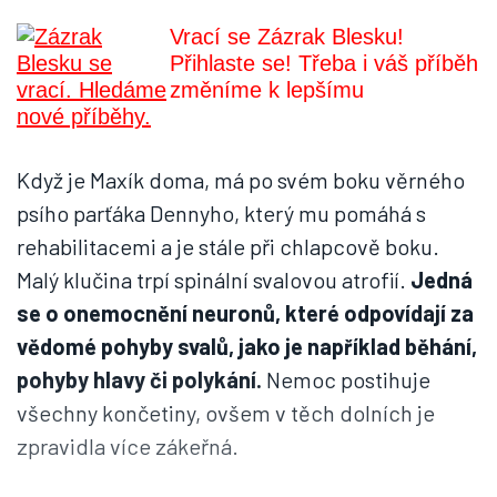
Vrací se Zázrak Blesku!
Přihlaste se! Třeba i váš příběh
změníme k lepšímu
Když je Maxík doma, má po svém boku věrného
psího parťáka Dennyho, který mu pomáhá s
rehabilitacemi a je stále při chlapcově boku.
Malý klučina trpí spinální svalovou atrofií.
Jedná
se o onemocnění neuronů, které odpovídají za
vědomé pohyby svalů, jako je například běhání,
pohyby hlavy či polykání.
Nemoc postihuje
všechny končetiny, ovšem v těch dolních je
zpravidla více zákeřná.