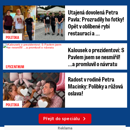
Utajená dovolená Petra
Pavla: Prozradily ho fotky!
Opět v oblíbené rybí
restauraci a ...
POLITIKA
Kalousek o prezidentovi: S
Pavlem jsem se nesmířil!
...a promluvil o návratu
EPICENTRUM
Radost v rodině Petra
Macinky: Polibky a růžová
oslava!
POLITIKA
Přejít do speciálu