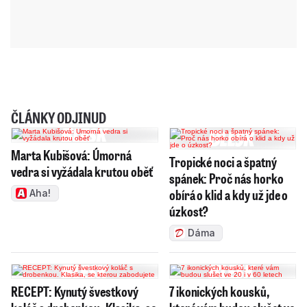
ČLÁNKY ODJINUD
Marta Kubišová: Úmorná
Tropické noci a špatný
vedra si vyžádala krutou oběť
spánek: Proč nás horko
obírá o klid a kdy už jde o
Aha!
úzkost?
Dáma
RECEPT: Kynutý švestkový
7 ikonických kousků,