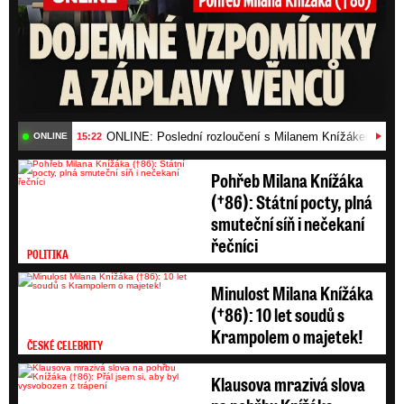
ONLINE: Poslední rozloučení s Milanem Knížákem (†86)
15:22
ONLINE
Pohřeb Milana Knížáka
(†86): Státní pocty, plná
smuteční síň i nečekaní
řečníci
POLITIKA
Minulost Milana Knížáka
(†86): 10 let soudů s
Krampolem o majetek!
ČESKÉ CELEBRITY
Klausova mrazivá slova