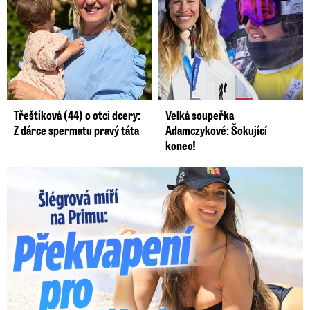
Třeštíková (44) o otci dcery:
Velká soupeřka
Z dárce spermatu pravý táta
Adamczykové: Šokující
konec!
Lucie Šlégrová míří na Primu. Překvapení pro sporťáky!