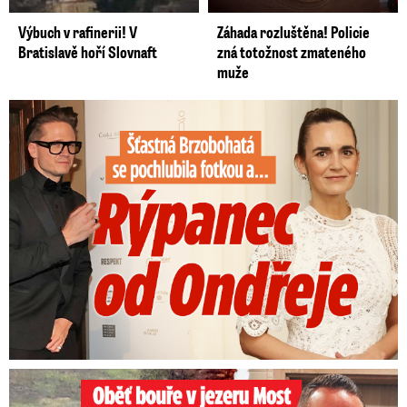
Výbuch v rafinerii! V
Záhada rozluštěna! Policie
Bratislavě hoří Slovnaft
zná totožnost zmateného
muže
Šťastná Brzobohatá se pochlubila fotkou: Rýpanec od Ondřeje
Oběť bouře v jezeru Most: Zemřel táta Dominik (†28)