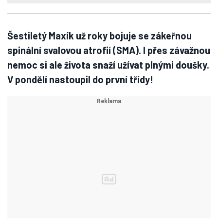
Šestiletý Maxík už roky bojuje se zákeřnou
spinální svalovou atrofií (SMA). I přes závažnou
nemoc si ale života snaží užívat plnými doušky.
V pondělí nastoupil do první třídy!