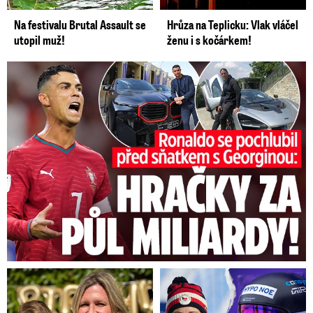
Na festivalu Brutal Assault se
Hrůza na Teplicku: Vlak vláčel
utopil muž!
ženu i s kočárkem!
Ronaldo se pochlubil před sňatkem: Hračky za půl miliardy!