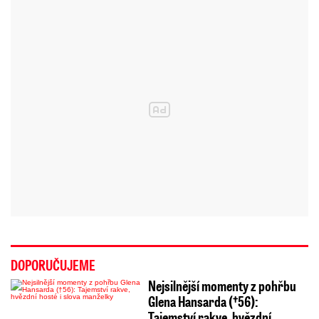
DOPORUČUJEME
Nejsilnější momenty z pohřbu
Glena Hansarda (†56):
Tajemství rakve, hvězdní…