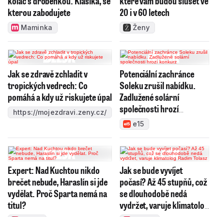
koláč s drobenkou. Klasika, se
které vám budou slušet ve
kterou zabodujete
20 i v 60 letech
Maminka
Ženy
Jak se zdravě zchladit v
Potenciální zachránce
tropických vedrech: Co
Soleku zrušil nabídku.
pomáhá a kdy už riskujete úpal
Zadlužené solární
společnosti hrozí
https://mojezdravi.zeny.cz/
konkurz
e15
Expert: Nad Kuchtou nikdo
Jak se bude vyvíjet
brečet nebude, Haraslín si jde
počasí? Až 45 stupňů, což
vydělat. Proč Sparta nemá na
se dlouhodobě nedá
titul?
vydržet, varuje klimatolog
Radim Tolasz