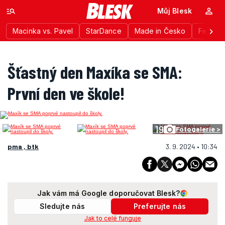
Můj Blesk
Macinka vs. Pavel
StarDance
Made in Česko
Festiva
Šťastný den Maxíka se SMA:
První den ve škole!
19
Fotogalerie >
pma , btk
3. 9. 2024 • 10:34
Jak vám má Google doporučovat Blesk?
Sledujte nás
Preferujte nás
Jak to celé funguje