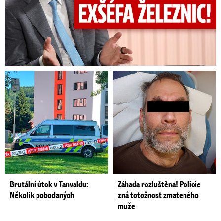
Brutální útok v Tanvaldu:
Záhada rozluštěna! Policie
Několik pobodaných
zná totožnost zmateného
muže