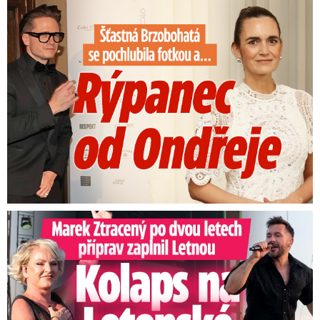
Šťastná Brzobohatá se pochlubila fotkou: Rýpanec od Ondřeje
Marek Ztracený na Letné: Pártlová stopla koncert