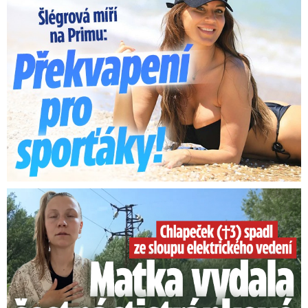
Smrtelný pád chlapce: Matka vydala vyjádření na 16 stran