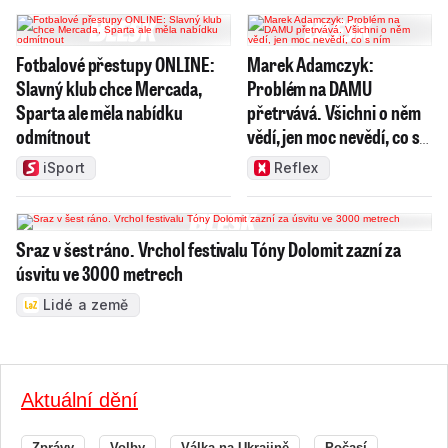
Fotbalové přestupy ONLINE:
Marek Adamczyk:
Slavný klub chce Mercada,
Problém na DAMU
Sparta ale měla nabídku
přetrvává. Všichni o něm
odmítnout
vědí, jen moc nevědí, co s
ním
iSport
Reflex
Sraz v šest ráno. Vrchol festivalu Tóny Dolomit zazní za
úsvitu ve 3000 metrech
Lidé a země
Aktuální dění
Zprávy
Volby
Válka na Ukrajině
Počasí