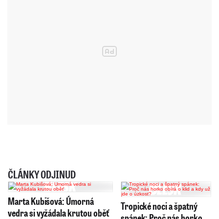
ČLÁNKY ODJINUD
Marta Kubišová: Úmorná
Tropické noci a špatný
vedra si vyžádala krutou oběť
spánek: Proč nás horko