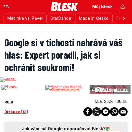
Můj Blesk
Macinka vs. Pavel
StarDance
Made in Česko
Festiva
Google si v tichosti nahrává váš
hlas: Expert poradil, jak si
ochránit soukromí!
4
Fotogalerie >
pma
12. 5. 2024 • 05:00
Diskuze (12)
Jak vám má Google doporučovat Blesk?