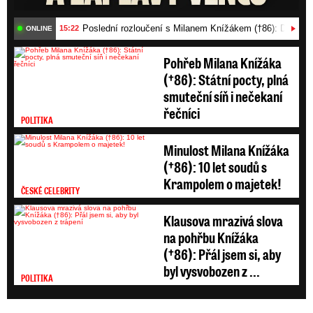
Poslední rozloučení s Milanem Knížákem (†86): Dojemn
15:22
ONLINE
Pohřeb Milana Knížáka
(†86): Státní pocty, plná
smuteční síň i nečekaní
řečníci
POLITIKA
Minulost Milana Knížáka
(†86): 10 let soudů s
Krampolem o majetek!
ČESKÉ CELEBRITY
Klausova mrazivá slova
na pohřbu Knížáka
(†86): Přál jsem si, aby
byl vysvobozen z ...
POLITIKA