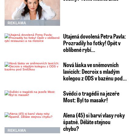
REKLAMA
Utajená dovolená Petra Pavla:
Prozradily ho fotky! Opět v
oblíbené rybí…
Nová láska ve sněmovních
lavicích: Decroix s mladým
kolegou z ODS v bazénu pod…
Svědci o tragédii na jezeře
Most: Byl to masakr!
Alena (45) si barví vlasy roky
špatně. Děláte stejnou
chybu?
REKLAMA