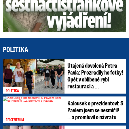
POLITIKA
Utajená dovolená Petra
Pavla: Prozradily ho fotky!
Opět v oblíbené rybí
restauraci a ...
POLITIKA
Kalousek o prezidentovi: S
Pavlem jsem se nesmířil!
...a promluvil o návratu
EPICENTRUM