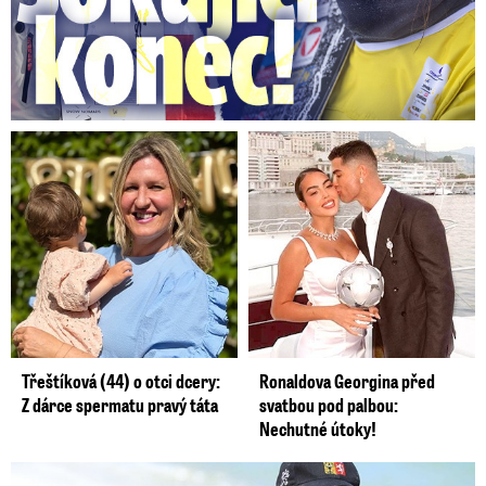
Třeštíková (44) o otci dcery:
Ronaldova Georgina před
Z dárce spermatu pravý táta
svatbou pod palbou:
Nechutné útoky!
Lucie Šlégrová míří na Primu. Překvapení pro sporťáky!