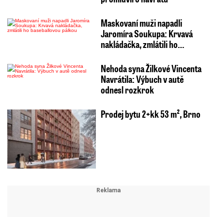
Maskovaní muži napadli
Jaromíra Soukupa: Krvavá
nakládačka, zmlátili ho…
Nehoda syna Žilkové Vincenta
Navrátila: Výbuch v autě
odnesl rozkrok
Prodej bytu 2+kk 53 m², Brno