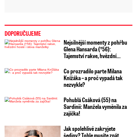
DOPORUČUJEME
Nejsilnější momenty z pohřbu
Glena Hansarda (†56):
Tajemství rakve, hvězdní…
Co prozradilo parte Milana
Knížáka – a proč vypadá tak
nezvykle?
Pohublá Csáková (55) na
Sardinii: Manžela vyměnila za
zajíčka!
Jak spolehlivě zakryjete
šediny? Tohle musíte znát