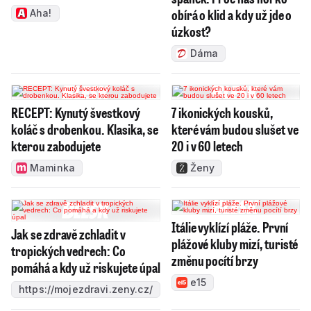
obírá o klid a kdy už jde o
Aha!
úzkost?
Dáma
RECEPT: Kynutý švestkový
7 ikonických kousků,
koláč s drobenkou. Klasika, se
které vám budou slušet ve
kterou zabodujete
20 i v 60 letech
Maminka
Ženy
Itálie vyklízí pláže. První
Jak se zdravě zchladit v
plážové kluby mizí, turisté
tropických vedrech: Co
změnu pocítí brzy
pomáhá a kdy už riskujete úpal
e15
https://mojezdravi.zeny.cz/