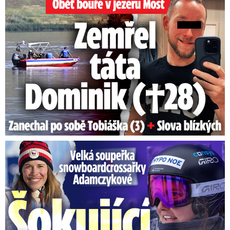
Velká soupeřka Adamczykové: Šokující konec!