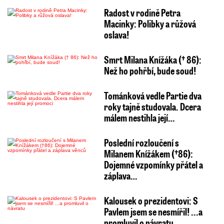
Radost v rodině Petra
Macinky: Polibky a růžová
oslava!
Smrt Milana Knížáka († 86):
Než ho pohřbí, bude soud!
Tománková vedle Partie dva
roky tajně studovala. Dcera
málem nestihla její…
Poslední rozloučení s
Milanem Knížákem (†86):
Dojemné vzpomínky přátel a
záplava…
Kalousek o prezidentovi: S
Pavlem jsem se nesmířil! ...a
promluvil o návratu