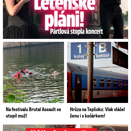
Na festivalu Brutal Assault se
Hrůza na Teplicku: Vlak vláčel
utopil muž!
ženu i s kočárkem!
Oběť bouře v jezeru Most: Zemřel táta Dominik (†28)