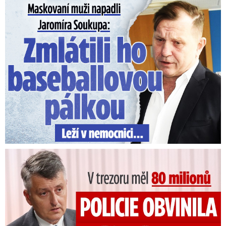
Maskovaní muži napadli Jaromíra Soukupa: Krvavá nakládačka
V trezoru měl 80 milionů: Policie obvinila exšéfa železnic!