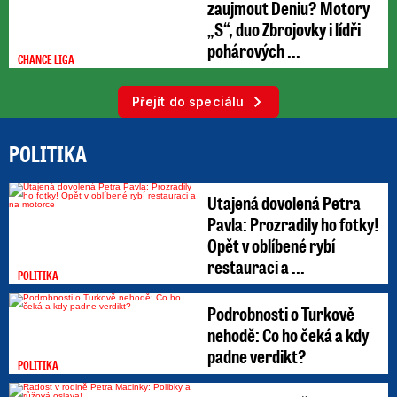
zaujmout Deniu? Motory
„S“, duo Zbrojovky i lídři
pohárových ...
CHANCE LIGA
Přejít do speciálu
POLITIKA
Utajená dovolená Petra
Pavla: Prozradily ho fotky!
Opět v oblíbené rybí
restauraci a ...
POLITIKA
Podrobnosti o Turkově
nehodě: Co ho čeká a kdy
padne verdikt?
POLITIKA