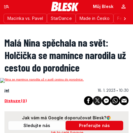
Můj Blesk
Macinka vs. Pavel
StarDance
Made in Česko
Festiva
Malá Nina spěchala na svět:
Holčička se mamince narodila už
cestou do porodnice
jel
16. 1. 2023 • 10:30
Diskuze (0)
Jak vám má Google doporučovat Blesk?
Sledujte nás
Preferujte nás
Jak to celé funguje