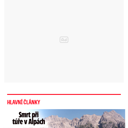
života a pevné zdraví!“
napsala k hezkému
příběhu na závěr Zdravotnická záchranná služba
Libereckého kraje na svých stránkách.
Je to létající talíř?! Pár uhranul
internet fotografií od sopky
Popocatépetl
HLAVNÍ ČLÁNKY
Smrt Češky (†14) v Alpách: Zemřela při túře s rodiči