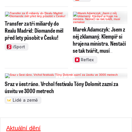
Transfer za tři miliardy do
Marek Adamczyk: Jsem z
Realu Madrid: Diomande měl
něj zklamaný. Klempíř si
před lety působit v Česku!
hraje na ministra. Nestačí
iSport
se tak tvářit, musí
zamakat
Reflex
Sraz v šest ráno. Vrchol festivalu Tóny Dolomit zazní za
úsvitu ve 3000 metrech
Lidé a země
Aktuální dění