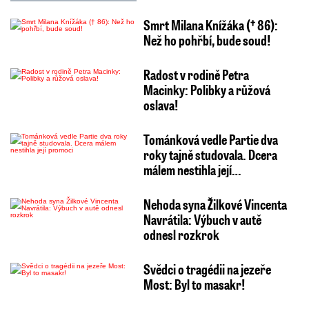
Smrt Milana Knížáka († 86):
Než ho pohřbí, bude soud!
Radost v rodině Petra
Macinky: Polibky a růžová
oslava!
Tománková vedle Partie dva
roky tajně studovala. Dcera
málem nestihla její…
Nehoda syna Žilkové Vincenta
Navrátila: Výbuch v autě
odnesl rozkrok
Svědci o tragédii na jezeře
Most: Byl to masakr!