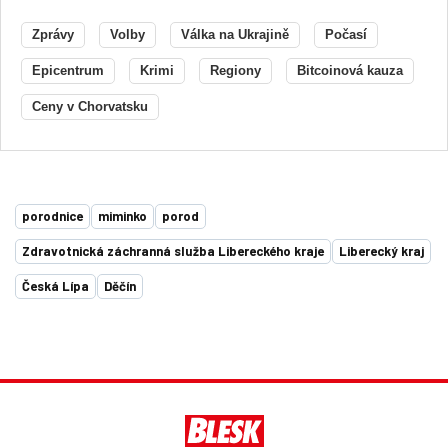
Zprávy
Volby
Válka na Ukrajině
Počasí
Epicentrum
Krimi
Regiony
Bitcoinová kauza
Ceny v Chorvatsku
porodnice
miminko
porod
Zdravotnická záchranná služba Libereckého kraje
Liberecký kraj
Česká Lípa
Děčín