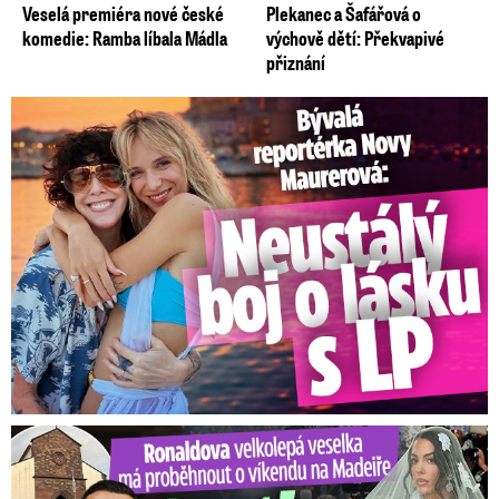
Veselá premiéra nové české
Plekanec a Šafářová o
komedie: Ramba líbala Mádla
výchově dětí: Překvapivé
přiznání
Bývalá reportérka Novy Maurerová: Neustálý boj o lásku s ...
Ronaldova velkolepá veselka na Madeiře: Svatba plná zákazů!