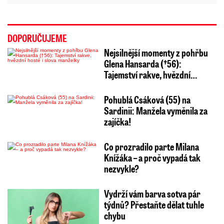
DOPORUČUJEME
Nejsilnější momenty z pohřbu
Glena Hansarda (†56):
Tajemství rakve, hvězdní…
Pohublá Csáková (55) na
Sardinii: Manžela vyměnila za
zajíčka!
Co prozradilo parte Milana
Knížáka – a proč vypadá tak
nezvykle?
Vydrží vám barva sotva pár
týdnů? Přestaňte dělat tuhle
chybu