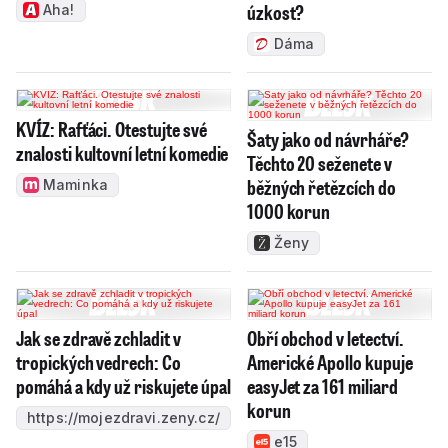
úzkost?
Aha!
Dáma
KVÍZ: Rafťáci. Otestujte své
Šaty jako od návrháře?
znalosti kultovní letní komedie
Těchto 20 seženete v
běžných řetězcích do
Maminka
1000 korun
Ženy
Jak se zdravě zchladit v
Obří obchod v letectví.
tropických vedrech: Co
Americké Apollo kupuje
pomáhá a kdy už riskujete úpal
easyJet za 161 miliard
korun
https://mojezdravi.zeny.cz/
e15