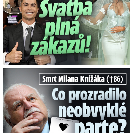
Smrt Milana Knížáka (†86): Co prozradilo neobvyklé parte?