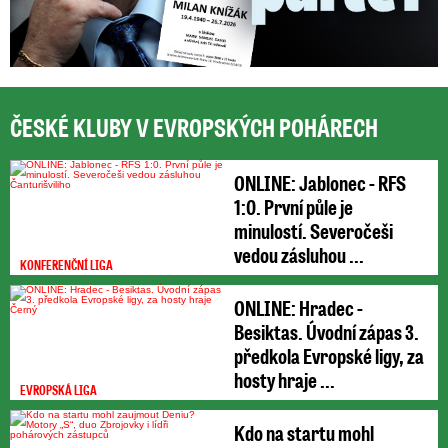
ČESKÉ KLUBY V EVROPSKÝCH POHÁRECH
ONLINE: Jablonec - RFS
1:0. První půle je
minulostí. Severočeši
vedou zásluhou ...
KONFERENČNÍ LIGA
ONLINE: Hradec -
Besiktas. Úvodní zápas 3.
předkola Evropské ligy, za
hosty hraje ...
EVROPSKÁ LIGA
Kdo na startu mohl