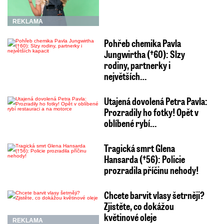
REKLAMA
Pohřeb chemika Pavla
Jungwirtha (†60): Slzy
rodiny, partnerky i
největších…
Utajená dovolená Petra Pavla:
Prozradily ho fotky! Opět v
oblíbené rybí…
Tragická smrt Glena
Hansarda (†56): Policie
prozradila příčinu nehody!
Chcete barvit vlasy šetrněji?
Zjistěte, co dokážou
květinové oleje
REKLAMA