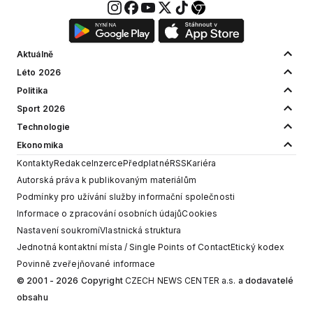
Aktuálně
Léto 2026
Politika
Sport 2026
Technologie
Ekonomika
Kontakty
Redakce
Inzerce
Předplatné
RSS
Kariéra
Autorská práva k publikovaným materiálům
Podmínky pro užívání služby informační společnosti
Informace o zpracování osobních údajů
Cookies
Nastavení soukromí
Vlastnická struktura
Jednotná kontaktní místa / Single Points of Contact
Etický kodex
Povinně zveřejňované informace
© 2001 - 2026 Copyright
CZECH NEWS CENTER a.s.
a dodavatelé
obsahu