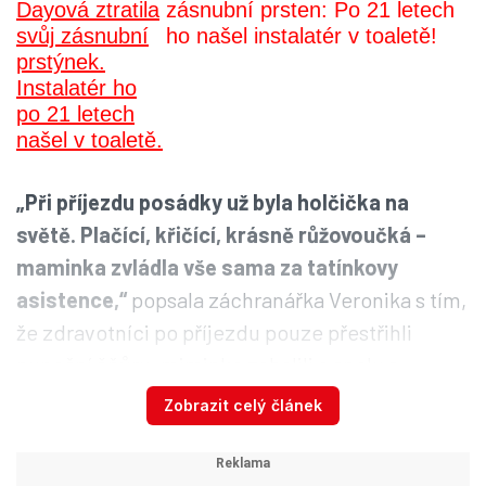
zásnubní prsten: Po 21 letech
ho našel instalatér v toaletě!
„Při příjezdu posádky už byla holčička na
světě. Plačící, křičící, krásně růžovoučká –
maminka zvládla vše sama za tatínkovy
asistence,“
popsala záchranářka Veronika s tím,
že zdravotníci po příjezdu pouze přestřihli
pupeční šňůru, miminko zabalili a spolu s
maminkou je odvezli do nemocnice.
Zobrazit celý článek
„Moc gratulujeme a přejeme hodně štěstí do