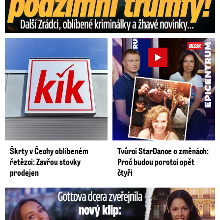
Škrty v Čechy oblíbeném
Tvůrci StarDance o změnách:
řetězci: Zavřou stovky
Proč budou porotci opět
prodejen
čtyři
Gottova dcera zveřejnila nový klip: Je jako Olivie Rodrigo!