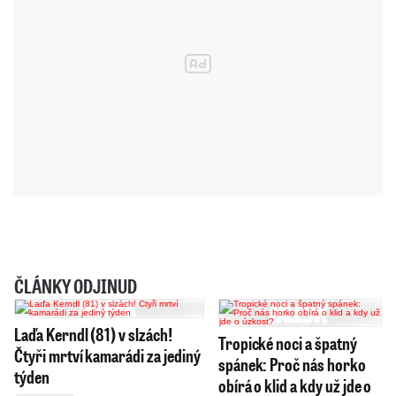
ČLÁNKY ODJINUD
Laďa Kerndl (81) v slzách!
Tropické noci a špatný
Čtyři mrtví kamarádi za jediný
spánek: Proč nás horko
týden
obírá o klid a kdy už jde o