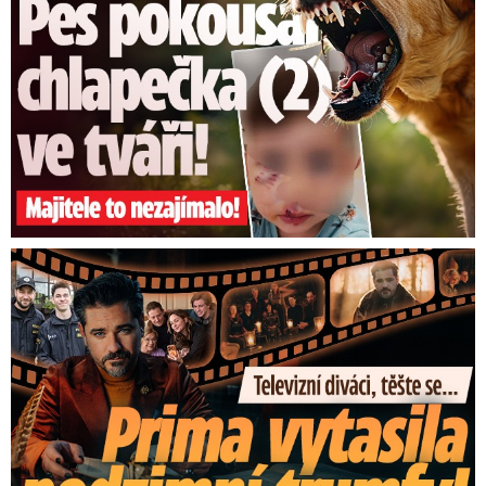
Prima vytasila podzimní trumfy! Další Zrádci a žhavé novinky