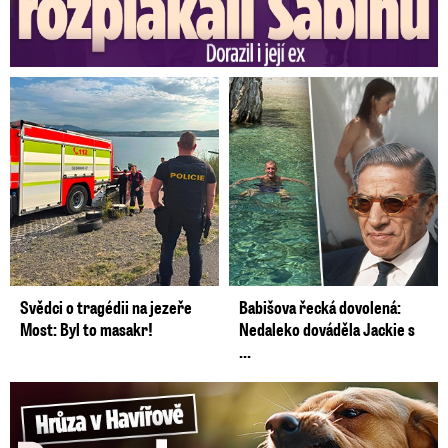
Svědci o tragédii na jezeře
Babišova řecká dovolená:
Most: Byl to masakr!
Nedaleko dováděla Jackie s
...
Hrůza v Havířově: Pes pokousal chlapečka (2) ve tváři!