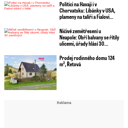
Politici na Havaji i v
Chorvatsku: Líbánky v USA,
plameny na talíři a Fialovi…
Ničivé zemětřesení u
Neapole: Obří balvany se řítily
ulicemi, úřady hlásí 30…
Prodej rodinného domu 124
m², Řetová