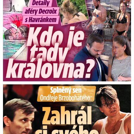
Detaily aféry Decroix s Havránkem: Kdo je tady královna?
Splněný sen Ondřeje Brzobohatého: Zahrál si svého tátu