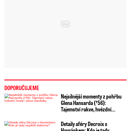
DOPORUČUJEME
Nejsilnější momenty z pohřbu
Glena Hansarda (†56):
Tajemství rakve, hvězdní…
Detaily aféry Decroix s
Havránkem: Kdo je tady