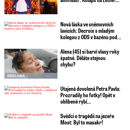
Nová láska ve sněmovních
lavicích: Decroix s mladým
kolegou z ODS v bazénu pod…
Alena (45) si barví vlasy roky
špatně. Děláte stejnou
chybu?
REKLAMA
Utajená dovolená Petra Pavla:
Prozradily ho fotky! Opět v
oblíbené rybí…
Svědci o tragédii na jezeře
Most: Byl to masakr!