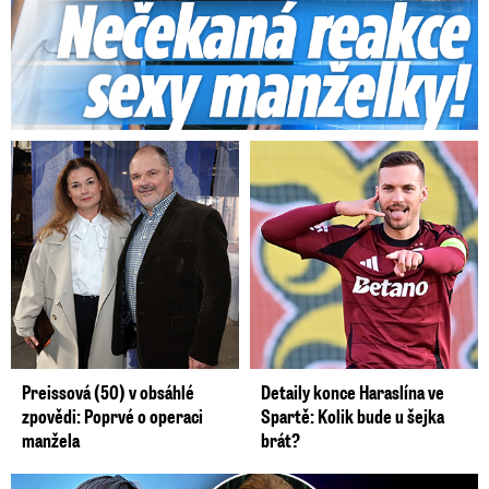
Preissová (50) v obsáhlé
Detaily konce Haraslína ve
zpovědi: Poprvé o operaci
Spartě: Kolik bude u šejka
manžela
brát?