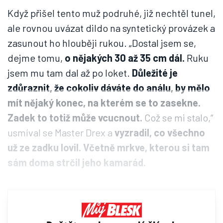
Když přišel tento muž podruhé, již nechtěl tunel,
ale rovnou uvázat dildo na syntetický provázek a
zasunout ho hlouběji rukou. „Dostal jsem se,
dejme tomu,
o nějakých 30 až 35 cm dál.
Ruku
jsem mu tam dal až po loket.
Důležité je
zdůraznit, že cokoliv dáváte do análu, by mělo
mít nějaký konec, na kterém se to zasekne.
Zadek to totiž může vcucnout.
Což se mi stalo,“
usmíval se Master Drex a
vyzradil, co všechno
už ze zadku lovil. Včetně mrkve, kterou si tam
sám doma strčil jeho kamarád.