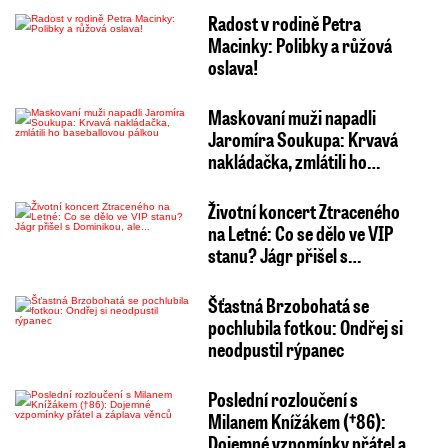
Radost v rodině Petra
Macinky: Polibky a růžová
oslava!
Maskovaní muži napadli
Jaromíra Soukupa: Krvavá
nakládačka, zmlátili ho…
Životní koncert Ztraceného
na Letné: Co se dělo ve VIP
stanu? Jágr přišel s…
Šťastná Brzobohatá se
pochlubila fotkou: Ondřej si
neodpustil rýpanec
Poslední rozloučení s
Milanem Knížákem (†86):
Dojemné vzpomínky přátel a