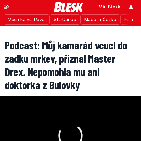
Můj Blesk
Macinka vs. Pavel
StarDance
Made in Česko
Festiva
Podcast: Můj kamarád vcucl do
zadku mrkev, přiznal Master
Drex. Nepomohla mu ani
doktorka z Bulovky