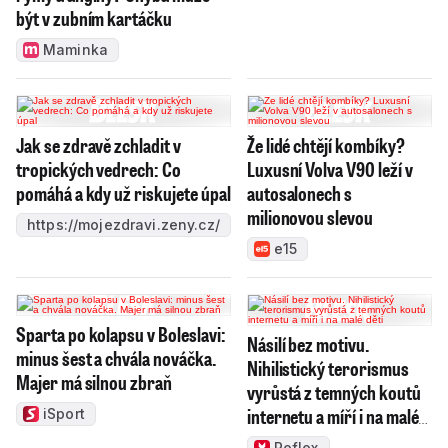
být v zubním kartáčku
Maminka
Jak se zdravě zchladit v
Že lidé chtějí kombíky?
tropických vedrech: Co
Luxusní Volva V90 leží v
pomáhá a kdy už riskujete úpal
autosalonech s
milionovou slevou
https://mojezdravi.zeny.cz/
e15
Sparta po kolapsu v Boleslavi:
Násilí bez motivu.
minus šest a chvála nováčka.
Nihilistický terorismus
Majer má silnou zbraň
vyrůstá z temných koutů
internetu a míří i na malé
iSport
děti
Reflex