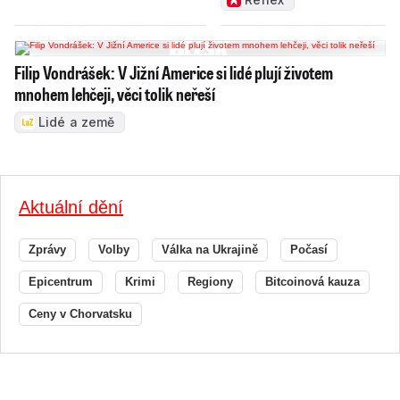
Filip Vondrášek: V Jižní Americe si lidé plují životem
mnohem lehčeji, věci tolik neřeší
Lidé a země
Aktuální dění
Zprávy
Volby
Válka na Ukrajině
Počasí
Epicentrum
Krimi
Regiony
Bitcoinová kauza
Ceny v Chorvatsku