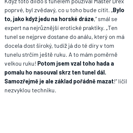
Když toto dildo s tunelem používal Master Drex
poprvé, byl zvědavý, co u toho bude cítit. „
Bylo
to, jako když jedu na horské dráze
,“ smál se
expert na nejrůznější erotické praktiky. „Ten
tunel se nejprve dostane do análu, který on má
docela dost široký, tudíž já do té díry v tom
tunelu strčím ještě ruku. A to mám poměrně
velkou ruku!
Potom jsem vzal toho hada a
pomalu ho nasouval skrz ten tunel dál.
Samozřejmě je ale základ pořádně mazat
!“ líčil
nezvyklou techniku.