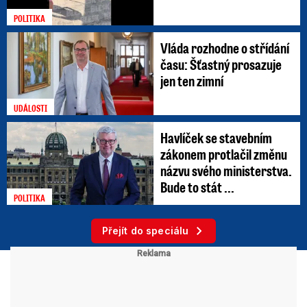
POLITIKA
Vláda rozhodne o střídání
času: Šťastný prosazuje
jen ten zimní
UDÁLOSTI
Havlíček se stavebním
zákonem protlačil změnu
názvu svého ministerstva.
Bude to stát ...
POLITIKA
Přejít do speciálu