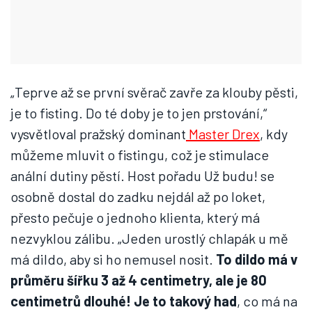
„Teprve až se první svěrač zavře za klouby pěsti,
je to fisting. Do té doby je to jen prstování,“
vysvětloval pražský dominant
Master Drex
, kdy
můžeme mluvit o fistingu, což je stimulace
anální dutiny pěstí. Host pořadu Už budu! se
osobně dostal do zadku nejdál až po loket,
přesto pečuje o jednoho klienta, který má
nezvyklou zálibu. „Jeden urostlý chlapák u mě
má dildo, aby si ho nemusel nosit.
To dildo má v
průměru šířku 3 až 4 centimetry, ale je 80
centimetrů dlouhé! Je to takový had
, co má na