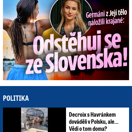
Germáni z Jejího těla: Odstěhuj se, vzkázali jí krajané
POLITIKA
Decroix s Havránkem
dováděli v Polsku, ale…
Vědí o tom doma?