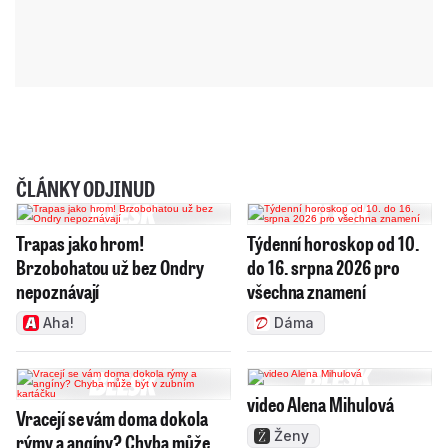
ČLÁNKY ODJINUD
Trapas jako hrom!
Týdenní horoskop od 10.
Brzobohatou už bez Ondry
do 16. srpna 2026 pro
nepoznávají
všechna znamení
Aha!
Dáma
video Alena Mihulová
Vracejí se vám doma dokola
Ženy
rýmy a angíny? Chyba může