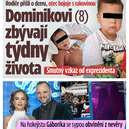
Dominikovi (8) zbývají týdny života: Vzkaz od exprezidenta
Na Gáboríka se sypou obvinění z nevěry: Reakce manželky!