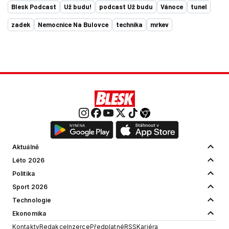
Blesk Podcast
Už budu!
podcast Už budu
Vánoce
tunel
zadek
Nemocnice Na Bulovce
technika
mrkev
Aktuálně
Léto 2026
Politika
Sport 2026
Technologie
Ekonomika
Kontakty
Redakce
Inzerce
Předplatné
RSS
Kariéra