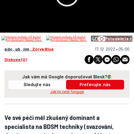
40
Fotogalerie >
pdc , ub , jim ,
Zorya Blue
17. 12. 2022 • 05:00
Diskuze (0)
Jak vám má Google doporučovat Blesk?
Sledujte nás
Preferujte nás
Jak to celé funguje
Ve své péči měl zkušený dominant a
specialista na BDSM techniky (svazování,