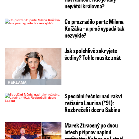
největší královna?
Co prozradilo parte Milana
Knížáka – a proč vypadá tak
nezvykle?
Jak spolehlivě zakryjete
šediny? Tohle musíte znát
REKLAMA
Speciální řečníci nad rakví
režiséra Laurina (†91):
Rozbrečeli i dceru Sabinu
Marek Ztracený po dvou
letech příprav naplnil
amfiteátr: Kolaps na Letné!…