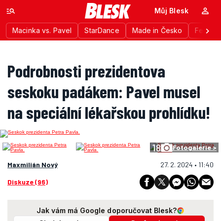
Můj Blesk
Macinka vs. Pavel
StarDance
Made in Česko
Festiva
Podrobnosti prezidentova
seskoku padákem: Pavel musel
na speciální lékařskou prohlídku!
18
Fotogalerie >
Maxmilián Nový
27. 2. 2024 • 11:40
Diskuze (96)
Jak vám má Google doporučovat Blesk?