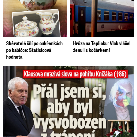
Sběratelé šílí po cukřenkách
Hrůza na Teplicku: Vlak vláčel
po babičce: Statisícová
ženu i s kočárkem!
hodnota
Klausova mrazivá slova na pohřbu Knížáka: Přál jsem si...