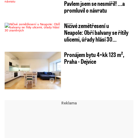
Pavlem jsem se nesmířil! ...a
promluvil o návratu
Ničivé zemětřesení u
Neapole: Obří balvany se řítily
ulicemi, úřady hlásí 30…
Pronájem bytu 4+kk 123 m²,
Praha - Dejvice