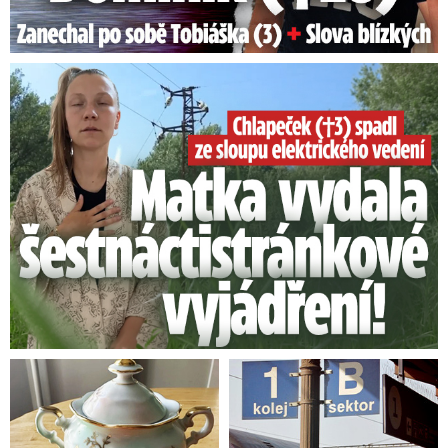
Smrtelný pád chlapce: Matka vydala vyjádření na 16 stran