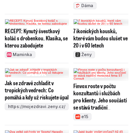
Dáma
RECEPT: Kynutý švestkový
7 ikonických kousků,
koláč s drobenkou. Klasika, se
které vám budou slušet ve
kterou zabodujete
20 i v 60 letech
Maminka
Ženy
Jak se zdravě zchladit v
Finvox roste v počtu
tropických vedrech: Co
konzultantů i službách
pomáhá a kdy už riskujete úpal
pro klienty. Jeho součástí
se stává tradiční
https://mojezdravi.zeny.cz/
moravská firma ST
e15
Consult