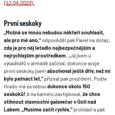
První seskoky
„Možná se mnou nebudou někteří souhlasit,
ale pro mě ano,“
odpověděl pak Pavel na dotaz,
zda je pro něj letadlo nejbezpečnějším a
nejrychlejším prostředkem
. „Já jsem u
výsadkářů v armádě začínal, dokonce svoje
první seskoky jsem
absolvoval ještě dřív, než mi
bylo patnáct let,“
přiznal pak prezident. Podle
Hradu má za sebou
dokonce okolo 150
seskoků!
A na kameru zavtipkoval,
že chce
stihnout slavnostní galavečer v Ústí nad
Labem. „Musíme začít rychle,“
prohlásil a pak