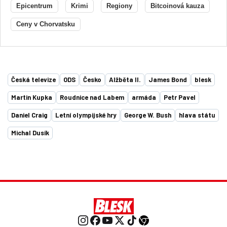
Epicentrum
Krimi
Regiony
Bitcoinová kauza
Ceny v Chorvatsku
Česká televize
ODS
Česko
Alžběta II.
James Bond
blesk
Martin Kupka
Roudnice nad Labem
armáda
Petr Pavel
Daniel Craig
Letní olympijské hry
George W. Bush
hlava státu
Michal Dusík