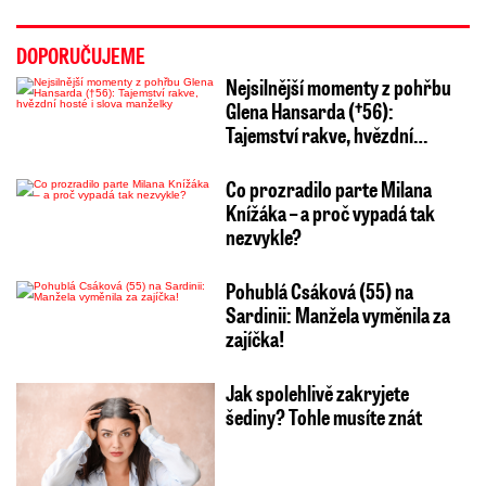
DOPORUČUJEME
Nejsilnější momenty z pohřbu
Glena Hansarda (†56):
Tajemství rakve, hvězdní…
Co prozradilo parte Milana
Knížáka – a proč vypadá tak
nezvykle?
Pohublá Csáková (55) na
Sardinii: Manžela vyměnila za
zajíčka!
Jak spolehlivě zakryjete
šediny? Tohle musíte znát