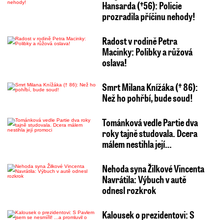
Hansarda (†56): Policie
prozradila příčinu nehody!
Radost v rodině Petra
Macinky: Polibky a růžová
oslava!
Smrt Milana Knížáka († 86):
Než ho pohřbí, bude soud!
Tománková vedle Partie dva
roky tajně studovala. Dcera
málem nestihla její…
Nehoda syna Žilkové Vincenta
Navrátila: Výbuch v autě
odnesl rozkrok
Kalousek o prezidentovi: S