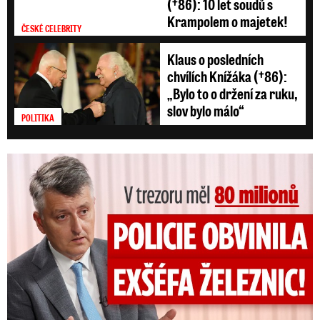
(†86): 10 let soudů s
Krampolem o majetek!
ČESKÉ CELEBRITY
Klaus o posledních
chvílích Knížáka (†86):
„Bylo to o držení za ruku,
slov bylo málo“
POLITIKA
V trezoru měl 80 milionů: Policie obvinila exšéfa železnic!