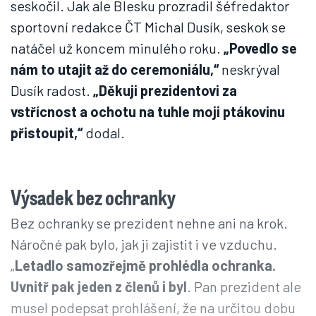
seskočil. Jak ale Blesku prozradil šéfredaktor
sportovní redakce ČT Michal Dusík, seskok se
natáčel už koncem minulého roku.
„Povedlo se
nám to utajit až do ceremoniálu,“
neskrýval
Dusík radost.
„Děkuji prezidentovi za
vstřícnost a ochotu na tuhle moji ptákovinu
přistoupit,“
dodal.
Výsadek bez ochranky
Bez ochranky se prezident nehne ani na krok.
Náročné pak bylo, jak ji zajistit i ve vzduchu.
„
Letadlo samozřejmě prohlédla ochranka.
Uvnitř pak jeden z členů i byl
. Pan prezident ale
musel podepsat prohlášení, že na určitou dobu