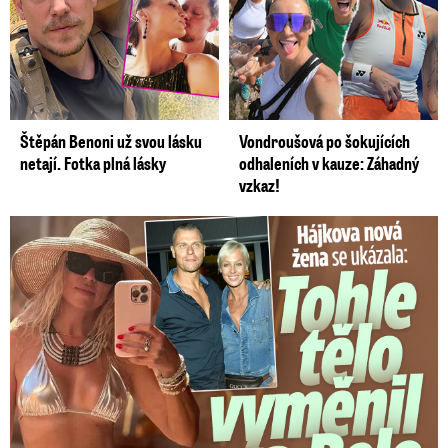
Štěpán Benoni už svou lásku
Vondroušová po šokujících
netají. Fotka plná lásky
odhaleních v kauze: Záhadný
vzkaz!
Tohle tělo nahradilo Belo: Nová partnerka se ukázala...