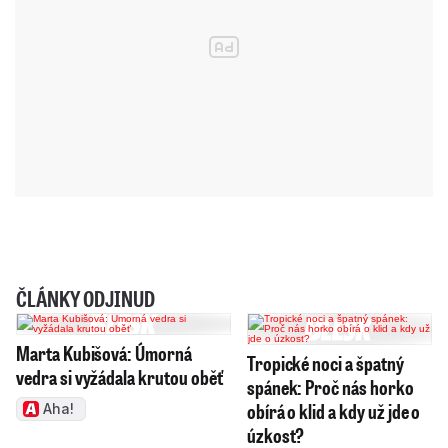
ČLÁNKY ODJINUD
Marta Kubišová: Úmorná
Tropické noci a špatný
vedra si vyžádala krutou oběť
spánek: Proč nás horko
obírá o klid a kdy už jde o
Aha!
úzkost?