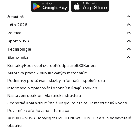
Aktuálně
Léto 2026
Politika
Sport 2026
Technologie
Ekonomika
Kontakty
Redakce
Inzerce
Předplatné
RSS
Kariéra
Autorská práva k publikovaným materiálům
Podmínky pro užívání služby informační společnosti
Informace o zpracování osobních údajů
Cookies
Nastavení soukromí
Vlastnická struktura
Jednotná kontaktní místa / Single Points of Contact
Etický kodex
Povinně zveřejňované informace
© 2001 - 2026 Copyright
CZECH NEWS CENTER a.s.
a dodavatelé
obsahu