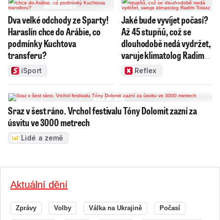
Dva velké odchody ze Sparty!
Jaké bude vyvíjet počasí?
Haraslín chce do Arábie, co
Až 45 stupňů, což se
podmínky Kuchtova
dlouhodobě nedá vydržet,
transferu?
varuje klimatolog Radim
Tolasz
iSport
Reflex
Sraz v šest ráno. Vrchol festivalu Tóny Dolomit zazní za
úsvitu ve 3000 metrech
Lidé a země
Aktuální dění
Zprávy
Volby
Válka na Ukrajině
Počasí