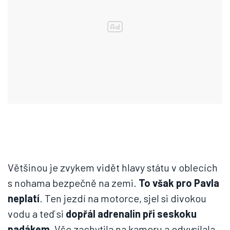
Většinou je zvykem vidět hlavy státu v oblecích
s nohama bezpečně na zemi.
To však pro Pavla
neplatí
. Ten jezdí na motorce, sjel si divokou
vodu a teď si
dopřál adrenalin při seskoku
padákem.
Vše zachytila na kameru a odvysílala