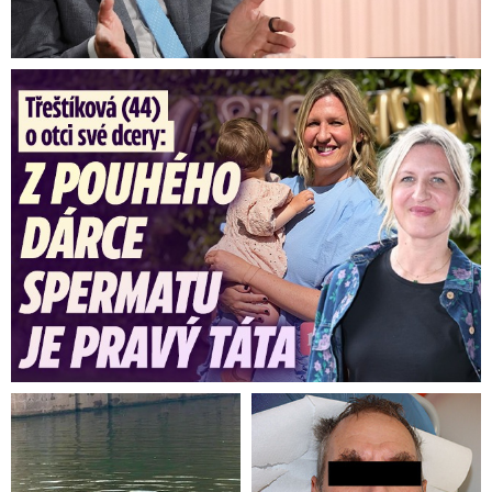
Třeštíková (44) o otci dcery: Z dárce spermatu pravý táta