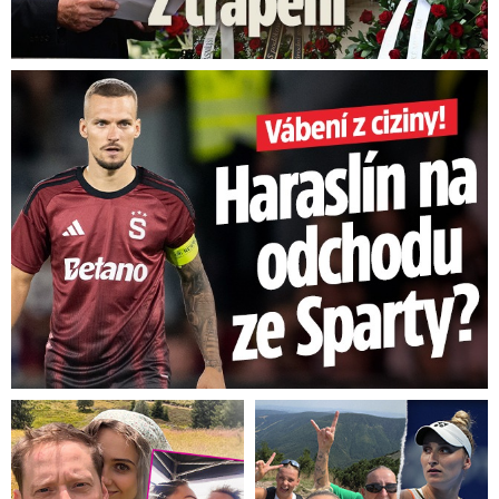
Vábení z ciziny! Haraslín na odchodu ze Sparty?