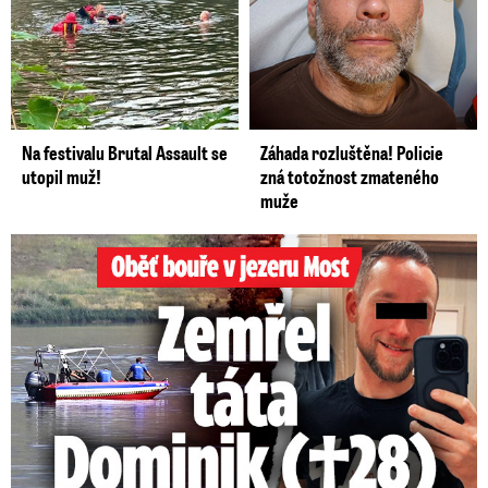
Na festivalu Brutal Assault se
Záhada rozluštěna! Policie
utopil muž!
zná totožnost zmateného
muže
Oběť bouře v jezeru Most: Zemřel táta Dominik (†28)