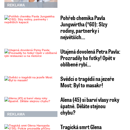
REKLAMA
Pohřeb chemika Pavla
Jungwirtha (†60): Slzy
rodiny, partnerky i
největších…
Utajená dovolená Petra Pavla:
Prozradily ho fotky! Opět v
oblíbené rybí…
Svědci o tragédii na jezeře
Most: Byl to masakr!
Alena (45) si barví vlasy roky
špatně. Děláte stejnou
chybu?
REKLAMA
Tragická smrt Glena