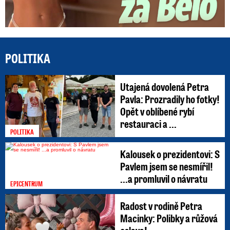
POLITIKA
Utajená dovolená Petra
Pavla: Prozradily ho fotky!
Opět v oblíbené rybí
restauraci a ...
POLITIKA
Kalousek o prezidentovi: S
Pavlem jsem se nesmířil!
...a promluvil o návratu
EPICENTRUM
Radost v rodině Petra
Macinky: Polibky a růžová