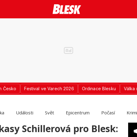
n Česko
Festival ve Varech 2026
Ordinace Blesku
Válka 
ika
Události
Svět
Epicentrum
Počasí
Krim
kasy Schillerová pro Blesk: