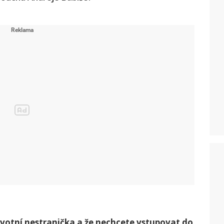
oživotní nestranička a že nechcete vstupovat do