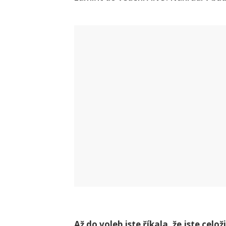
Až do voleb jste říkala, že jste cel