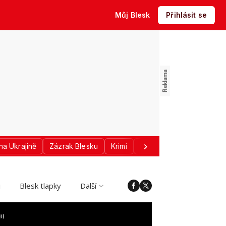
Můj Blesk
Přihlásit se
na Ukrajině
Zázrak Blesku
Krimi
Donald Trump
Sport
i
Blesk tlapky
Další