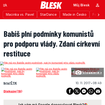
Můj Blesk
Macinka vs. Pavel
StarDance
Made in Česko
Festiva
Babiš plní podmínky komunistů
pro podporu vlády. Zdaní církevní
restituce
5
Fotogalerie >
bru/ČTK
10. 11. 2017 • 08:49
Diskuze (19)
Jak vám má Google doporučovat Blesk?