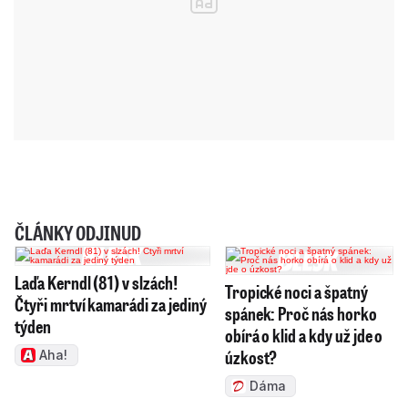
ČLÁNKY ODJINUD
Laďa Kerndl (81) v slzách!
Tropické noci a špatný
Čtyři mrtví kamarádi za jediný
spánek: Proč nás horko
týden
obírá o klid a kdy už jde o
úzkost?
Aha!
Dáma