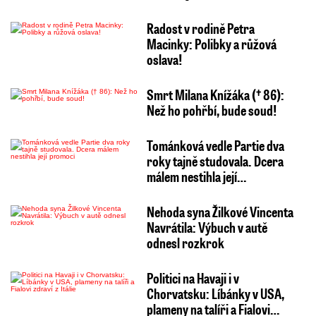
Radost v rodině Petra
Macinky: Polibky a růžová
oslava!
Smrt Milana Knížáka († 86):
Než ho pohřbí, bude soud!
Tománková vedle Partie dva
roky tajně studovala. Dcera
málem nestihla její…
Nehoda syna Žilkové Vincenta
Navrátila: Výbuch v autě
odnesl rozkrok
Politici na Havaji i v
Chorvatsku: Líbánky v USA,
plameny na talíři a Fialovi…