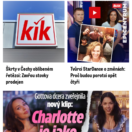
Škrty v Čechy oblíbeném
Tvůrci StarDance o změnách:
řetězci: Zavřou stovky
Proč budou porotci opět
prodejen
čtyři
Gottova dcera zveřejnila nový klip: Je jako Olivie Rodrigo!