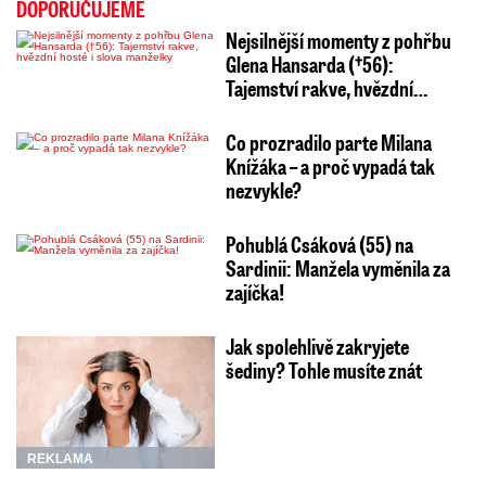
DOPORUČUJEME
Nejsilnější momenty z pohřbu
Glena Hansarda (†56):
Tajemství rakve, hvězdní…
Co prozradilo parte Milana
Knížáka – a proč vypadá tak
nezvykle?
Pohublá Csáková (55) na
Sardinii: Manžela vyměnila za
zajíčka!
Jak spolehlivě zakryjete
šediny? Tohle musíte znát
REKLAMA