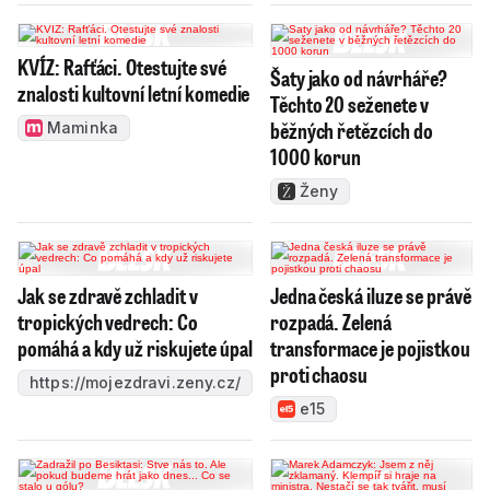
KVÍZ: Rafťáci. Otestujte své
Šaty jako od návrháře?
znalosti kultovní letní komedie
Těchto 20 seženete v
běžných řetězcích do
Maminka
1000 korun
Ženy
Jak se zdravě zchladit v
Jedna česká iluze se právě
tropických vedrech: Co
rozpadá. Zelená
pomáhá a kdy už riskujete úpal
transformace je pojistkou
proti chaosu
https://mojezdravi.zeny.cz/
e15