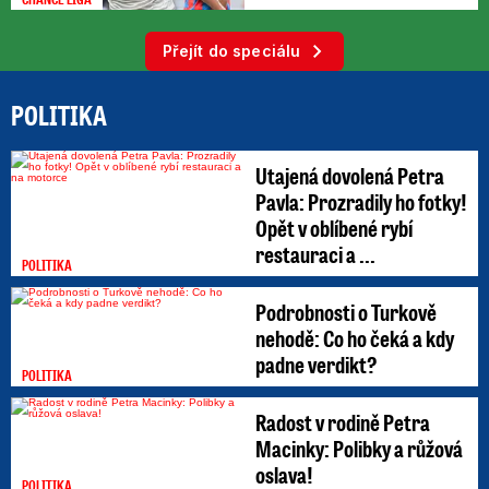
Přejít do speciálu
POLITIKA
Utajená dovolená Petra
Pavla: Prozradily ho fotky!
Opět v oblíbené rybí
restauraci a ...
POLITIKA
Podrobnosti o Turkově
nehodě: Co ho čeká a kdy
padne verdikt?
POLITIKA
Radost v rodině Petra
Macinky: Polibky a růžová
oslava!
POLITIKA