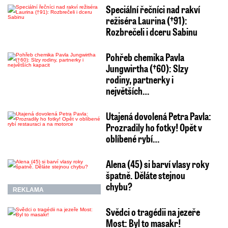
Speciální řečníci nad rakví
režiséra Laurina (†91):
Rozbrečeli i dceru Sabinu
Pohřeb chemika Pavla
Jungwirtha (†60): Slzy
rodiny, partnerky i
největších…
Utajená dovolená Petra Pavla:
Prozradily ho fotky! Opět v
oblíbené rybí…
Alena (45) si barví vlasy roky
špatně. Děláte stejnou
chybu?
REKLAMA
Svědci o tragédii na jezeře
Most: Byl to masakr!