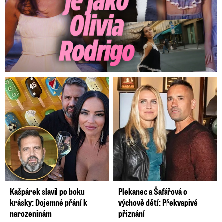
Kašpárek slavil po boku
Plekanec a Šafářová o
krásky: Dojemné přání k
výchově dětí: Překvapivé
narozeninám
přiznání