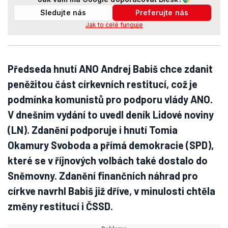
Sledujte nás
Preferujte nás
Jak to celé funguje
Předseda hnutí ANO Andrej Babiš chce zdanit
peněžitou část církevních restitucí, což je
podmínka komunistů pro podporu vlády ANO.
V dnešním vydání to uvedl deník Lidové noviny
(LN). Zdanění podporuje i hnutí Tomia
Okamury Svoboda a přímá demokracie (SPD),
které se v říjnových volbách také dostalo do
Sněmovny. Zdanění finančních náhrad pro
církve navrhl Babiš již dříve, v minulosti chtěla
změny restitucí i ČSSD.