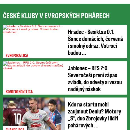
ČESKÉ KLUBY V EVROPSKÝCH POHÁRECH
Hradec - Besiktas 0:1.
Šance domácích, červená
i smolný odraz. Votroci
budou ...
EVROPSKÁ LIGA
Jablonec – RFS 2:0.
Severočeši první zápas
zvládli, do odvety si vezou
nadějný náskok
KONFERENČNÍ LIGA
Kdo na startu mohl
zaujmout Deniu? Motory
„S“, duo Zbrojovky i lídři
pohárových ...
CHANCE LIGA