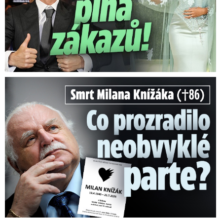
Smrt Milana Knížáka (†86): Co prozradilo neobvyklé parte?