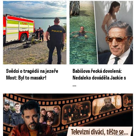
Svědci o tragédii na jezeře
Babišova řecká dovolená:
Most: Byl to masakr!
Nedaleko dováděla Jackie s
...
Prima vytasila podzimní trumfy! Další Zrádci a žhavé novinky