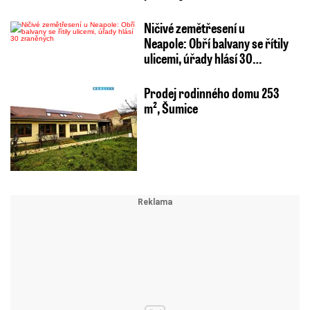
Ničivé zemětřesení u
Neapole: Obří balvany se řítily
ulicemi, úřady hlásí 30…
Prodej rodinného domu 253
m², Šumice