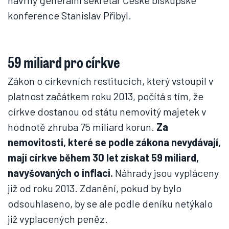
návrhy generální sekretář České biskupské
konference Stanislav Přibyl.
59 miliard pro církve
Zákon o církevních restitucích, který vstoupil v
platnost začátkem roku 2013, počítá s tím, že
církve dostanou od státu nemovitý majetek v
hodnotě zhruba 75 miliard korun.
Za
nemovitosti, které se podle zákona nevydávají,
mají církve během 30 let získat 59 miliard,
navyšovaných o inflaci.
Náhrady jsou vypláceny
již od roku 2013. Zdanění, pokud by bylo
odsouhlaseno, by se ale podle deníku netýkalo
již vyplacených peněz.