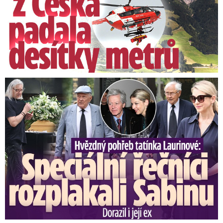
zdanění náhrad pro církve si kladou komunisté
jako podmínku i pro podporu některého z
prezidentských kandidátů.
Speciální řečníci nad rakví Laurina: Rozbrečeli i dceru