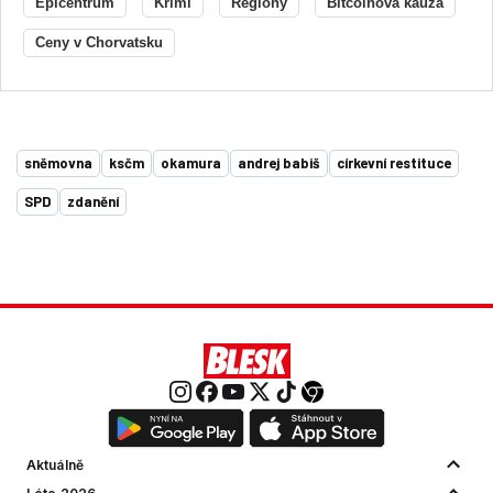
Epicentrum
Krimi
Regiony
Bitcoinová kauza
Ceny v Chorvatsku
sněmovna
ksčm
okamura
andrej babiš
církevní restituce
SPD
zdanění
Aktuálně