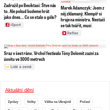
Zadražil po Besiktasi: Štve nás
Marek Adamczyk: Jsem z
to. Ale pokud budeme hrát
něj zklamaný. Klempíř si
jako dnes... Co se stalo u gólu?
hraje na ministra. Nestačí
se tak tvářit, musí
iSport
zamakat
Reflex
Sraz v šest ráno. Vrchol festivalu Tóny Dolomit zazní za
úsvitu ve 3000 metrech
Lidé a země
Aktuální dění
Zprávy
Volby
Válka na Ukrajině
Počasí