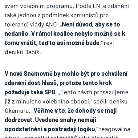
svém volebním programu. Podle LN je zdanění
také jednou z podmínek komunistů pro
toleranci vlády ANO. „
Není důvod, aby se to
nedanilo. V rámci koalice nebylo možné se k
tomu vrátit, teď to asi možné bude
,“ řekl
deníku Babiš.
V nové Sněmovně by mohlo být pro schválení
zdanění dost hlasů, protože tento krok
požaduje také SPD
. „Tento návrh prosazujeme
již z minulého volebního období,“ sdělil deníku
Okamura. „
Věříme v to, že dohody se mají
dodržovat. Uvedené snahy nemají
opodstatnění a postrádají logiku
,“ reagoval na