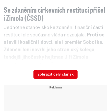
Se zdaněním církevních restitucí přišel
i Zimola (ČSSD)
Jednotné stanovisko ke zdanění finanční části
restitucí ale současná vláda nezaujala.
Proti se
stavěli koaliční lidovci, ale i premiér Sobotka.
Zdanění loni navrhl jeho stranický kolega,
tehdejší jihočeský hejtman Jiří Zimola
.
Sobotka označil Zimolův návrh za snahu o
nasbírání volebních bodů před krajskými
Zobrazit celý článek
volbami v říjnu 2016. ČSSD měla revizi
církevních restitucí ve svém programu pro
předchozí sněmovní volby, které vyhrála.
Sobotka ale revizi podmiňoval dohodou s
církvemi.