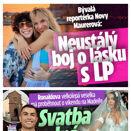
Bývalá reportérka Novy Maurerová: Neustálý boj o lásku s ...
Ronaldova velkolepá veselka na Madeiře: Svatba plná zákazů!