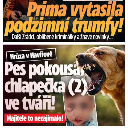
Hrůza v Havířově: Pes pokousal chlapečka (2) ve tváři!