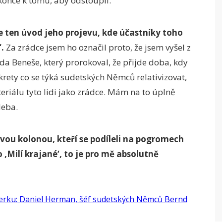
konce k tomu, aby odstoupil.
e ten úvod jeho projevu, kde účastníky toho
.
Za zrádce jsem ho označil proto, že jsem vyšel z
a Beneše, který prorokoval, že přijde doba, kdy
krety co se týká sudetských Němců relativizovat,
eriálu tyto lidi jako zrádce. Mám na to úplně
leba.
rovou kolonou, kteří se podíleli na pogromech
 ‚Milí krajané‘, to je pro mě absolutně