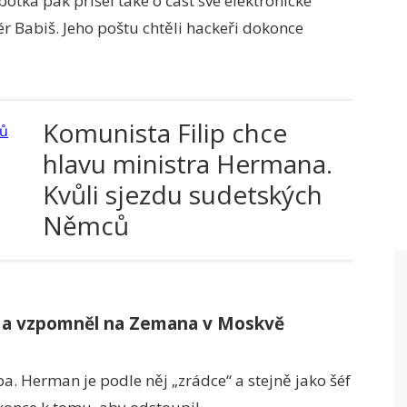
otka pak přišel také o část své elektronické
r Babiš. Jeho poštu chtěli hackeři dokonce
Komunista Filip chce
hlavu ministra Hermana.
Kvůli sjezdu sudetských
Němců
a a vzpomněl na Zemana v Moskvě
a. Herman je podle něj „zrádce“ a stejně jako šéf