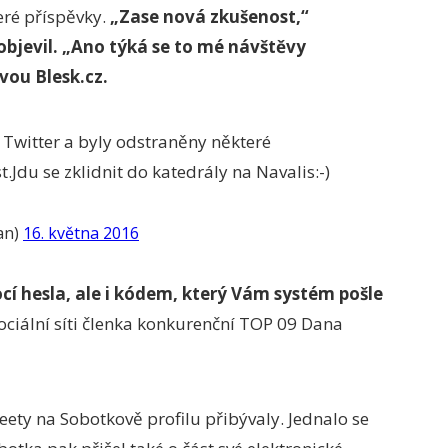
eré příspěvky.
„Zase nová zkušenost,“
objevil.
„
Ano týká se to mé návštěvy
vou Blesk.cz.
Twitter a byly odstraněny některé
Jdu se zklidnit do katedrály na Navalis:-)
an)
16. května 2016
ocí hesla, ale i kódem, který Vám systém pošle
sociální síti členka konkurenční TOP 09 Dana
ety na Sobotkově profilu přibývaly. Jednalo se