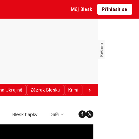
Můj Blesk
Přihlásit se
na Ukrajině
Zázrak Blesku
Krimi
Donald Trump
Sport
i
Blesk tlapky
Další