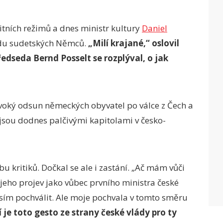
itních režimů a dnes ministr kultury
Daniel
ezdu sudetských Němců.
„Milí krajané,“ oslovil
dseda Bernd Posselt se rozplýval, o jak
divoký odsun německých obyvatel po válce z Čech a
sou dodnes palčivými kapitolami v česko-
 kritiků. Dočkal se ale i zastání. „Ač mám vůči
 jeho projev jako vůbec prvního ministra české
m pochválit. Ale moje pochvala v tomto směru
je toto gesto ze strany české vlády pro ty