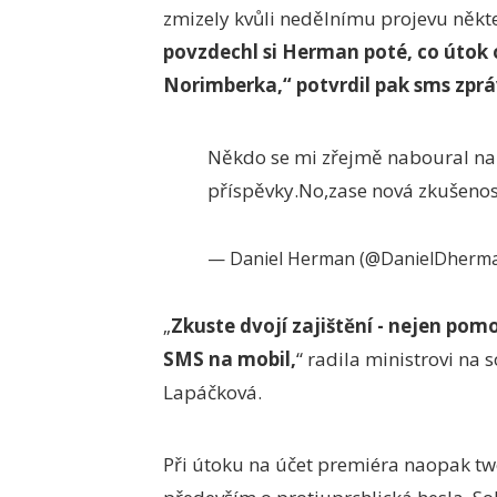
zmizely kvůli nedělnímu projevu někt
povzdechl si Herman poté, co útok 
Norimberka,
“
potvrdil pak sms zprá
Někdo se mi zřejmě naboural na 
příspěvky.No,zase nová zkušenost.
— Daniel Herman (@DanielDherm
„
Zkuste dvojí zajištění - nejen pom
SMS na mobil,
“ radila ministrovi na 
Lapáčková.
Při útoku na účet premiéra naopak twe