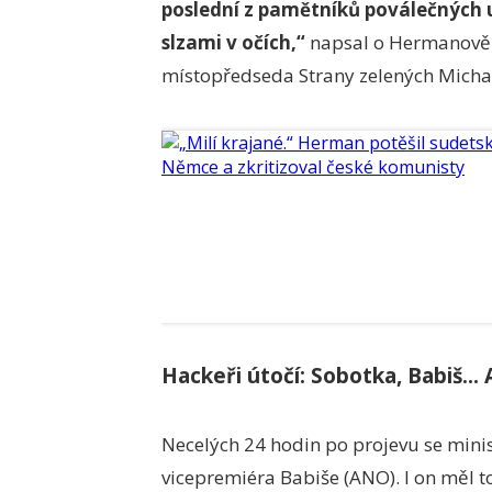
poslední z pamětníků poválečných ud
slzami v očích,“
napsal o Hermanově v
místopředseda Strany zelených Michal
Hackeři útočí: Sobotka, Babiš...
Necelých 24 hodin po projevu se minis
vicepremiéra Babiše (ANO). I on měl tot