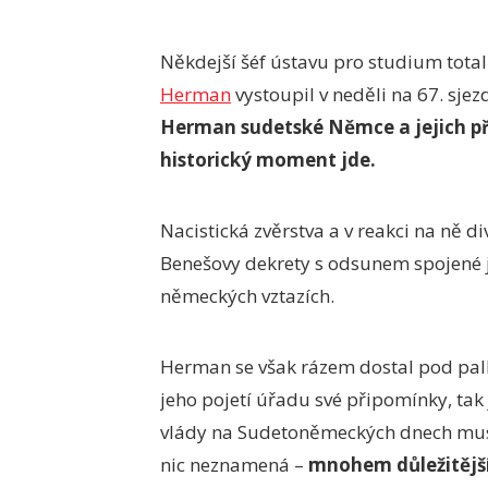
Někdejší šéf ústavu pro studium total
Herman
vystoupil v neděli na 67. sj
Herman sudetské Němce a jejich pře
historický moment jde.
Nacistická zvěrstva a v reakci na ně 
Benešovy dekrety s odsunem spojené j
německých vztazích.
Herman se však rázem dostal pod palbu
jeho pojetí úřadu své připomínky, tak
vlády na Sudetoněmeckých dnech musí
nic neznamená –
mnohem důležitější 