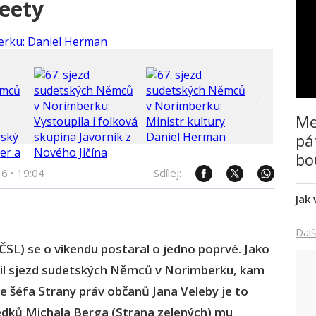
weety
Me
pá
bo
16
•
19:04
Sdílej:
Jak
Dalš
SL) se o víkendu postaral o jedno poprvé. Jako
ívil sjezd sudetských Němců v Norimberku, kam
e šéfa Strany práv občanů Jana Veleby je to
vědků Michala Berga (Strana zelených) mu