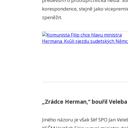
především o protiuprchlická hesla. Sob
korespondence, stejně jako vicepremié
zpeněžit.
„Zrádce Herman,“ bouřil Veleb
Jiného názoru je však šéf
SPO
Jan Veleb