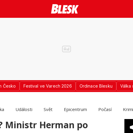
n Česko
Festival ve Varech 2026
Ordinace Blesku
Válka 
ika
Události
Svět
Epicentrum
Počasí
Krim
? Ministr Herman po