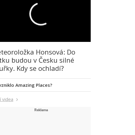
teoroložka Honsová: Do
tku budou v Česku silné
uřky. Kdy se ochladí?
 vzniklo Amazing Places?
í videa