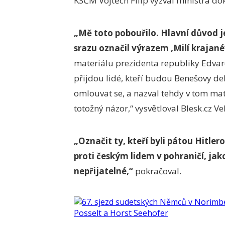
KSČM Vojtěch Filip vyzval ministra do
„Mě toto pobouřilo. Hlavní důvod j
srazu označil výrazem ‚Milí krajané‘
materiálu prezidenta republiky Edvard
přijdou lidé, kteří budou Benešovy de
omlouvat se, a nazval tehdy v tom mat
totožný názor,“ vysvětloval Blesk.cz Ve
„Označit ty, kteří byli pátou Hitle
proti českým lidem v pohraničí, jako
nepřijatelné,“
pokračoval.