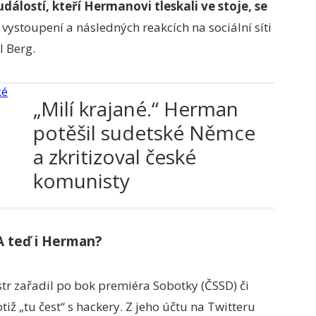
álostí, kteří Hermanovi tleskali ve stoje, se
ystoupení a následných reakcích na sociální síti
 Berg.
„Milí krajané.“ Herman
potěšil sudetské Němce
a zkritizoval české
komunisty
 A teď i Herman?
tr zařadil po bok premiéra Sobotky (ČSSD) či
iž „tu čest“ s hackery. Z jeho účtu na Twitteru