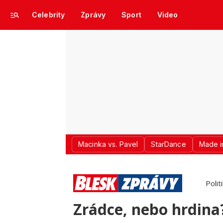
Celebrity
Zprávy
Sport
Video
Macinka vs. Pavel
StarDance
Made i
Polit
Zrádce, nebo hrdina