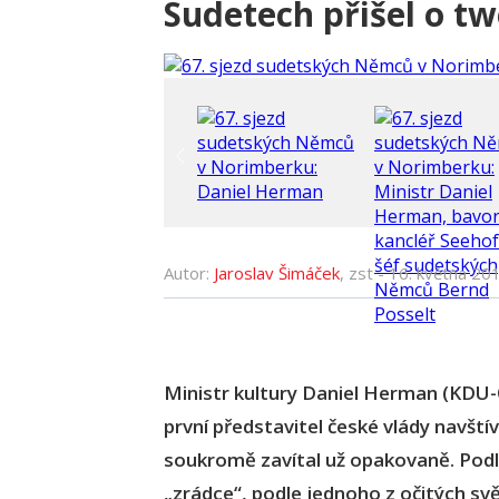
Sudetech přišel o t
Autor:
Jaroslav Šimáček
, zst -
16. května 20
Ministr kultury Daniel Herman (KDU-Č
první představitel české vlády navšt
soukromě zavítal už opakovaně. Podl
„zrádce“, podle jednoho z očitých s