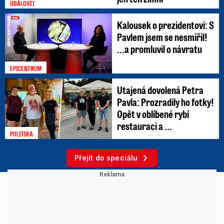
UDÁLOSTI
Kalousek o prezidentovi: S
Pavlem jsem se nesmířil!
...a promluvil o návratu
EPICENTRUM
Utajená dovolená Petra
Pavla: Prozradily ho fotky!
Opět v oblíbené rybí
restauraci a ...
POLITIKA
Přejít do speciálu