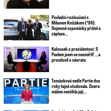
Poslední rozloučení s
Milanem Knížákem (†86):
Dojemné vzpomínky přátel a
záplava…
Kalousek o prezidentovi: S
Pavlem jsem se nesmířil! ...a
promluvil o návratu
Tománková vedle Partie dva
roky tajně studovala. Dcera
málem nestihla její…