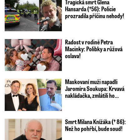
Tragická smrt Glena
Hansarda (†56): Policie
prozradila příčinu nehody!
Radost v rodině Petra
Macinky: Polibky a růžová
oslava!
Maskovaní muži napadli
Jaromíra Soukupa: Krvavá
nakládačka, zmlátili ho…
Smrt Milana Knížáka († 86):
Než ho pohřbí, bude soud!