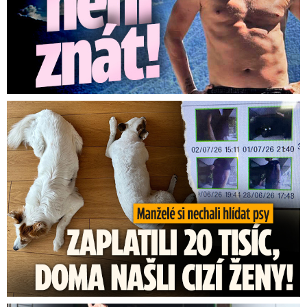
Za hlídání psů zaplatili 20 tisíc, doma našli cizí ženy!