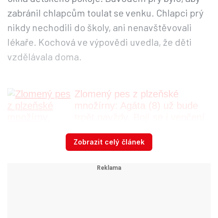
zabránil chlapcům toulat se venku. Chlapci prý
nikdy nechodili do školy, ani nenavštěvovali
lékaře. Kochová ve výpovědi uvedla, že děti
vzdělávala doma.
Zlomený pes z plzeňské
množírny: Agáta (8) už bude
trpět navždy. Bojí se i venčení
Zobrazit celý článek
Na sociální síti instagram se však podle deníku
Daily Mail Kochová chlubila dokonalým
rodinným životem. V příspěvku z Halloweenu