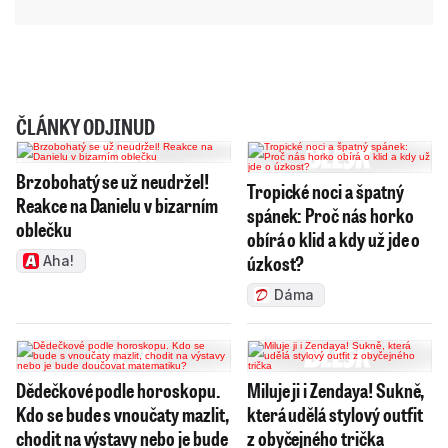
ČLÁNKY ODJINUD
Brzobohatý se už neudržel!
Tropické noci a špatný
Reakce na Danielu v bizarním
spánek: Proč nás horko
oblečku
obírá o klid a kdy už jde o
úzkost?
Aha!
Dáma
Dědečkové podle horoskopu.
Miluje ji i Zendaya! Sukně,
Kdo se bude s vnoučaty mazlit,
která udělá stylový outfit
chodit na výstavy nebo je bude
z obyčejného trička