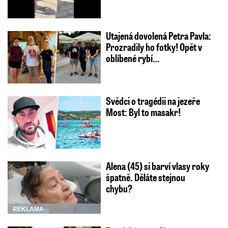
Utajená dovolená Petra Pavla:
Prozradily ho fotky! Opět v
oblíbené rybí…
Svědci o tragédii na jezeře
Most: Byl to masakr!
Alena (45) si barví vlasy roky
špatně. Děláte stejnou
chybu?
REKLAMA