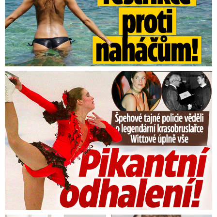
Tajná policie špehovala krasobruslařku Wittovou: Pikantní ...