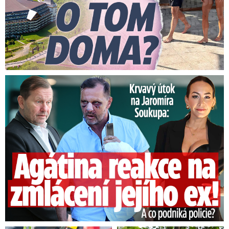
Útok na Jaromíra Soukupa: Reakce Agáty na zmlácení jejího ex