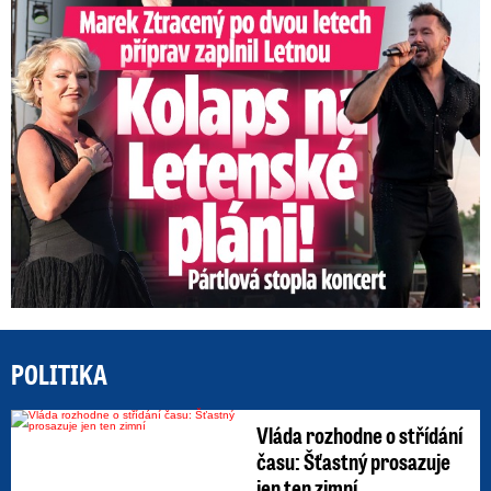
Marek Ztracený na Letné: Pártlová stopla koncert
POLITIKA
Vláda rozhodne o střídání
času: Šťastný prosazuje
jen ten zimní