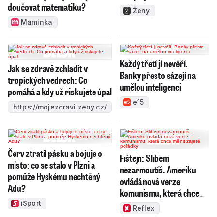
doučovat matematiku?
Ženy
Maminka
Každý třetí jí nevěří.
Jak se zdravě zchladit v
Banky přesto sázejí na
tropických vedrech: Co
umělou inteligenci
pomáhá a kdy už riskujete úpal
e15
https://mojezdravi.zeny.cz/
Červ ztratil pásku a bojuje o
Fištejn: Slibem
místo: co se stalo v Plzni a
nezarmoutíš. Ameriku
pomůže Hyskému nechtěný
ovládá nová verze
Adu?
komunismu, která chce
měnit zajeté pořádky
iSport
Reflex