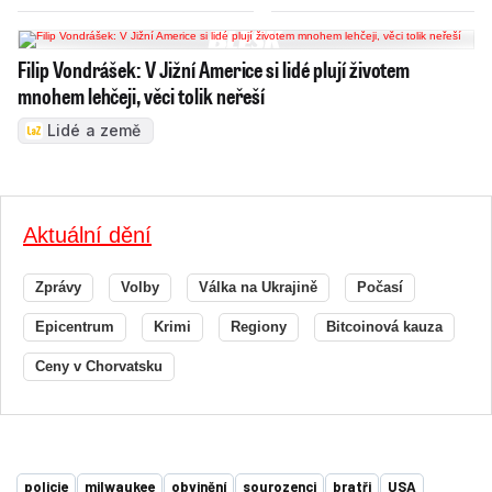
Filip Vondrášek: V Jižní Americe si lidé plují životem
mnohem lehčeji, věci tolik neřeší
Lidé a země
Aktuální dění
Zprávy
Volby
Válka na Ukrajině
Počasí
Epicentrum
Krimi
Regiony
Bitcoinová kauza
Ceny v Chorvatsku
policie
milwaukee
obvinění
sourozenci
bratři
USA