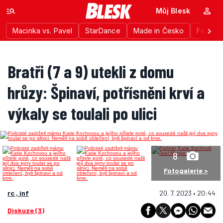
Můj Blesk
Macinka vs. Pavel
StarDance
Made in Česko
Festiva
Bratři (7 a 9) utekli z domu
hrůzy: Špinaví, potřísněni krví a
výkaly se toulali po ulici
8
Fotogalerie >
rc , inf
20. 7. 2023 • 20:44
Diskuze (3)