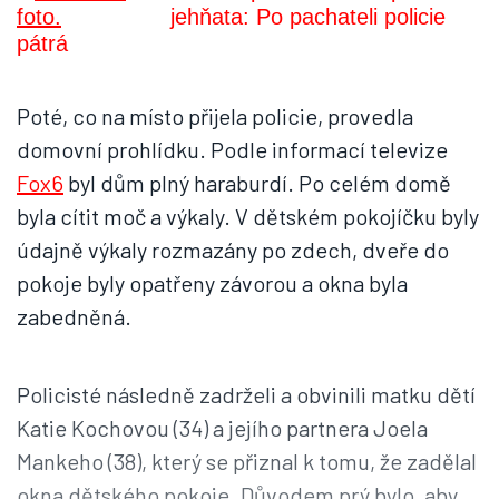
jehňata: Po pachateli policie
pátrá
Poté, co na místo přijela policie, provedla
domovní prohlídku. Podle informací televize
Fox6
byl dům plný haraburdí. Po celém domě
byla cítit moč a výkaly. V dětském pokojíčku byly
údajně výkaly rozmazány po zdech, dveře do
pokoje byly opatřeny závorou a okna byla
zabedněná.
Policisté následně zadrželi a obvinili matku dětí
Katie Kochovou (34) a jejího partnera Joela
Mankeho (38), který se přiznal k tomu, že zadělal
okna dětského pokoje. Důvodem prý bylo, aby