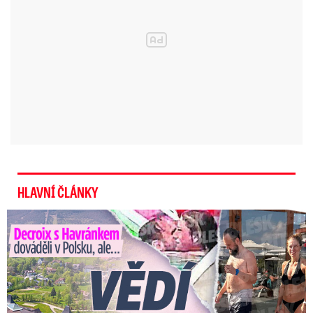
v roce 2019 ukázala své děti v kostýmech. Téhož
roku přidala příspěvek, v němž všem přeje
„šťastný nový rok“ a ukázala dům svátečně
nazdobený. Na rodinné fotce v roce 2020
naopak vyfotila chlapce, jak si hrají ve sněhu.
HLAVNÍ ČLÁNKY
Decroix s Havránkem dováděli v Polsku, ale… Vědí o tom doma?
Video se připravuje ...
Policisté zasahovali u muže, který se poranil flexou.
Zdroj: Policie České republiky