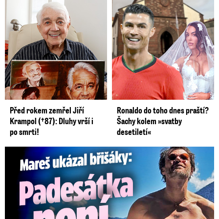
Před rokem zemřel Jiří
Ronaldo do toho dnes praští?
Krampol (†87): Dluhy vrší i
Šachy kolem »svatby
po smrti!
desetiletí«
Mareš v dokonalé formě ukázal břišáky: Padesátka není znát