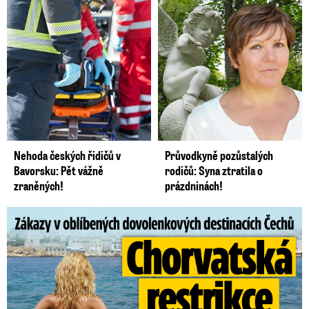
Nehoda českých řidičů v
Průvodkyně pozůstalých
Bavorsku: Pět vážně
rodičů: Syna ztratila o
zraněných!
prázdninách!
Zákazy v dovolenkových rájích: Restrikce proti naháčům!