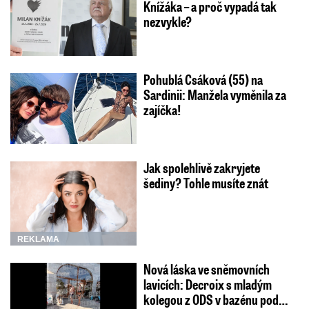
Knížáka – a proč vypadá tak
nezvykle?
Pohublá Csáková (55) na
Sardinii: Manžela vyměnila za
zajíčka!
Jak spolehlivě zakryjete
šediny? Tohle musíte znát
REKLAMA
Nová láska ve sněmovních
lavicích: Decroix s mladým
kolegou z ODS v bazénu pod…