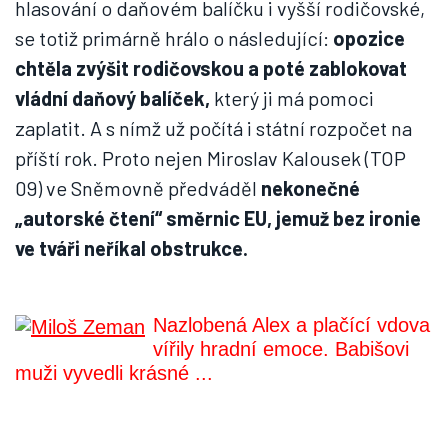
hlasování o daňovém balíčku i vyšší rodičovské,
se totiž primárně hrálo o následující:
opozice
chtěla zvýšit rodičovskou a poté zablokovat
vládní daňový balíček,
který ji má pomoci
zaplatit. A s nímž už počítá i státní rozpočet na
příští rok. Proto nejen Miroslav Kalousek (TOP
09) ve Sněmovně předváděl
nekonečné
„autorské čtení“ směrnic EU, jemuž bez ironie
ve tváři neříkal obstrukce.
Nazlobená Alex a plačící vdova
vířily hradní emoce. Babišovi
muži vyvedli krásné ...