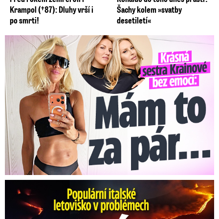
Krampol (†87): Dluhy vrší i
Šachy kolem »svatby
po smrti!
desetiletí«
Krásná sestra Krainové bez emocí: Mám to za pár…
Erupce sicilské sopky Etny: Ruší desítky letů