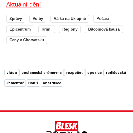
Aktuální dění
Zprávy
Volby
Válka na Ukrajině
Počasí
Epicentrum
Krimi
Regiony
Bitcoinová kauza
Ceny v Chorvatsku
vláda
poslanecká sněmovna
rozpočet
opozice
rodičovská
komentář
Babiš
obstrukce