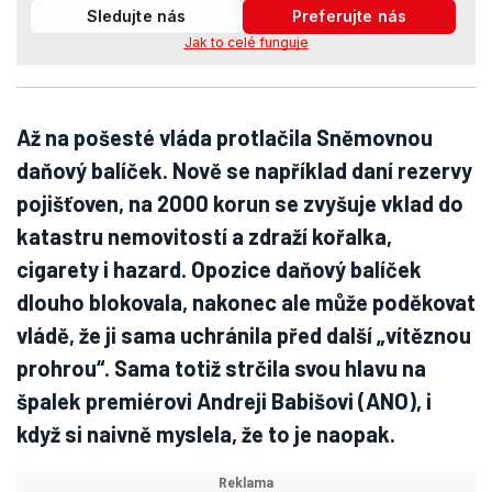
Sledujte nás
Preferujte nás
Jak to celé funguje
Až na pošesté vláda protlačila Sněmovnou
daňový balíček. Nově se například daní rezervy
pojišťoven, na 2000 korun se zvyšuje vklad do
katastru nemovitostí a zdraží kořalka,
cigarety i hazard. Opozice daňový balíček
dlouho blokovala, nakonec ale může poděkovat
vládě, že ji sama uchránila před další „vítěznou
prohrou“. Sama totiž strčila svou hlavu na
špalek premiérovi Andreji Babišovi (ANO), i
když si naivně myslela, že to je naopak.