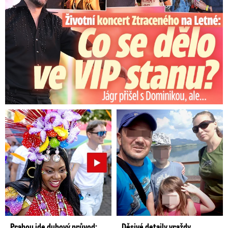
Babiše fakt neporazí.
Prahou jde duhový průvod:
Děsivé detaily vraždy