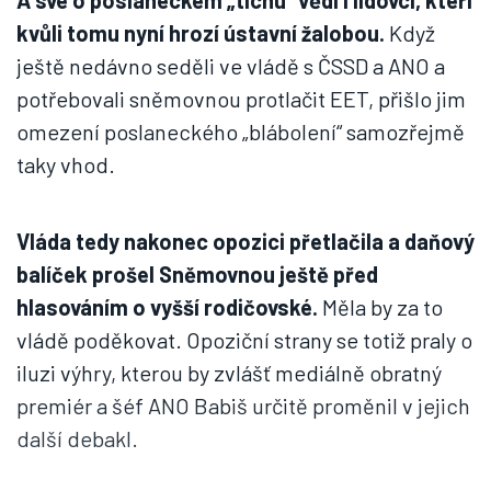
A své o poslaneckém „tichu“ vědí i lidovci, kteří
kvůli tomu nyní hrozí ústavní žalobou.
Když
ještě nedávno seděli ve vládě s ČSSD a ANO a
potřebovali sněmovnou protlačit EET, přišlo jim
omezení poslaneckého „blábolení“ samozřejmě
taky vhod.
Vláda tedy nakonec opozici přetlačila a daňový
balíček prošel Sněmovnou ještě před
hlasováním o vyšší rodičovské.
Měla by za to
vládě poděkovat. Opoziční strany se totiž praly o
iluzi výhry, kterou by zvlášť mediálně obratný
premiér a šéf ANO Babiš určitě proměnil v jejich
další debakl.