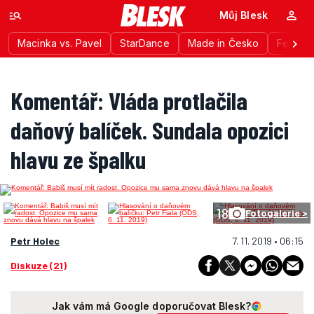
Můj Blesk
Macinka vs. Pavel
StarDance
Made in Česko
Festiva
Komentář: Vláda protlačila
daňový balíček. Sundala opozici
hlavu ze špalku
18
Fotogalerie >
Petr Holec
7. 11. 2019 • 06:15
Diskuze (21)
Jak vám má Google doporučovat Blesk?