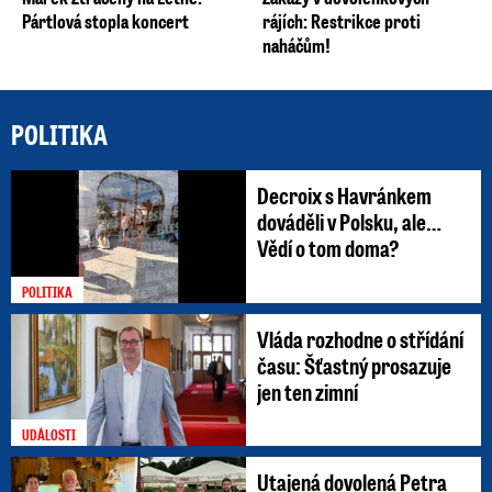
Pártlová stopla koncert
rájích: Restrikce proti
naháčům!
POLITIKA
Decroix s Havránkem
dováděli v Polsku, ale…
Vědí o tom doma?
POLITIKA
Vláda rozhodne o střídání
času: Šťastný prosazuje
jen ten zimní
UDÁLOSTI
Utajená dovolená Petra