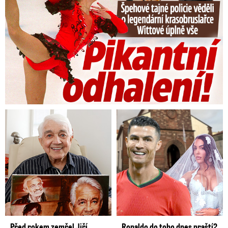
Před rokem zemřel Jiří
Ronaldo do toho dnes praští?