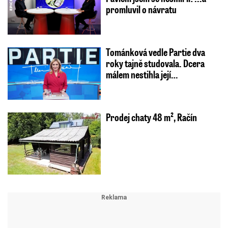
promluvil o návratu
Tománková vedle Partie dva
roky tajně studovala. Dcera
málem nestihla její…
Prodej chaty 48 m², Račín