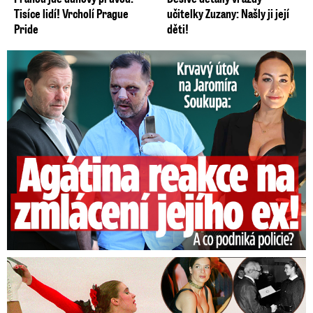
Tisíce lidí! Vrcholí Prague
učitelky Zuzany: Našly ji její
Pride
děti!
Útok na Jaromíra Soukupa: Reakce Agáty na zmlácení jejího ex
Tajná policie špehovala krasobruslařku Wittovou: Pikantní ...