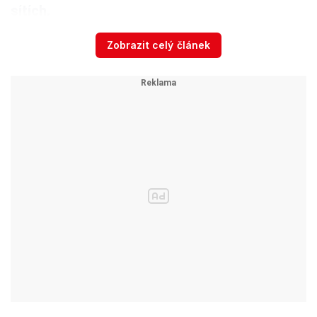
sítích.
Zobrazit celý článek
Na víc peněz si proto nakonec sáhne víc rodičů.
Pokud by tedy opozice skutečně dosáhla
„vítězství“ a nekonečným obstruováním
daňového balíčku vládě sebrala peníze na vyšší
rodičovskou, může si být jistá, že
nejen Babiš
rodičům ukáže, kdo za to může. Nejen
Kalousek by byl tím, kdo si vzal rodiče jako
rukojmí svého boje s Babišem.
„Rodičák“ se zvedne na 300
tisíc, schválili poslanci. Některé
rodiny ale ostrouhají