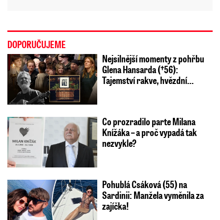
DOPORUČUJEME
Nejsilnější momenty z pohřbu
Glena Hansarda (†56):
Tajemství rakve, hvězdní…
Co prozradilo parte Milana
Knížáka – a proč vypadá tak
nezvykle?
Pohublá Csáková (55) na
Sardinii: Manžela vyměnila za
zajíčka!