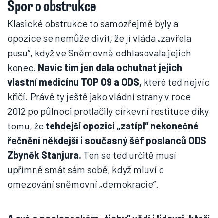
Spor o obstrukce
Klasické obstrukce to samozřejmě byly a
opozice se nemůže divit, že jí vláda „zavřela
pusu“, když ve Sněmovně odhlasovala jejich
konec.
Navíc tím jen dala ochutnat jejich
vlastní medicínu TOP 09 a ODS,
které teď nejvíc
křičí. Právě ty ještě jako vládní strany v roce
2012 po půlnoci protlačily církevní restituce díky
tomu, že
tehdejší opozici „zatípl“ nekonečné
řečnění někdejší i současný šéf poslanců ODS
Zbyněk Stanjura.
Ten se teď určitě musí
upřímně smát sám sobě, když mluví o
omezování sněmovní „demokracie“.