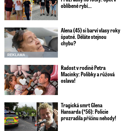
oblíbené rybí…
Alena (45) si barví vlasy roky
špatně. Děláte stejnou
chybu?
REKLAMA
Radost v rodině Petra
Macinky: Polibky a růžová
oslava!
Tragická smrt Glena
Hansarda (†56): Policie
prozradila příčinu nehody!