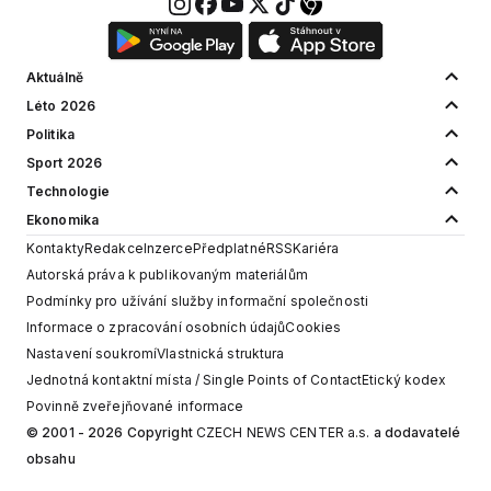
Aktuálně
Léto 2026
Politika
Sport 2026
Technologie
Ekonomika
Kontakty
Redakce
Inzerce
Předplatné
RSS
Kariéra
Autorská práva k publikovaným materiálům
Podmínky pro užívání služby informační společnosti
Informace o zpracování osobních údajů
Cookies
Nastavení soukromí
Vlastnická struktura
Jednotná kontaktní místa / Single Points of Contact
Etický kodex
Povinně zveřejňované informace
© 2001 - 2026 Copyright
CZECH NEWS CENTER a.s.
a dodavatelé
obsahu