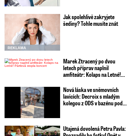
Jak spolehlivě zakryjete
šediny? Tohle musíte znát
REKLAMA
Marek Ztracený po dvou
letech příprav naplnil
amfiteátr: Kolaps na Letné!…
Nová láska ve sněmovních
lavicích: Decroix s mladým
kolegou z ODS v bazénu pod…
Utajená dovolená Petra Pavla:
Prozradily ho fotky! Opět v