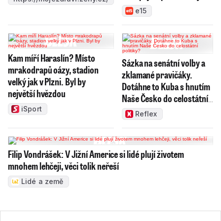
e15
Kam míří Haraslín? Místo
Sázka na senátní volby a
mrakodrapů oázy, stadion
zklamané pravičáky.
velký jak v Plzni. Byl by
Dotáhne to Kuba s hnutím
největší hvězdou
Naše Česko do celostátní
politiky?
iSport
Reflex
Filip Vondrášek: V Jižní Americe si lidé plují životem
mnohem lehčeji, věci tolik neřeší
Lidé a země