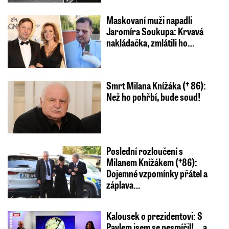
Maskovaní muži napadli
Jaromíra Soukupa: Krvavá
nakládačka, zmlátili ho…
Smrt Milana Knížáka († 86):
Než ho pohřbí, bude soud!
Poslední rozloučení s
Milanem Knížákem (†86):
Dojemné vzpomínky přátel a
záplava…
Kalousek o prezidentovi: S
Pavlem jsem se nesmířil! ...a