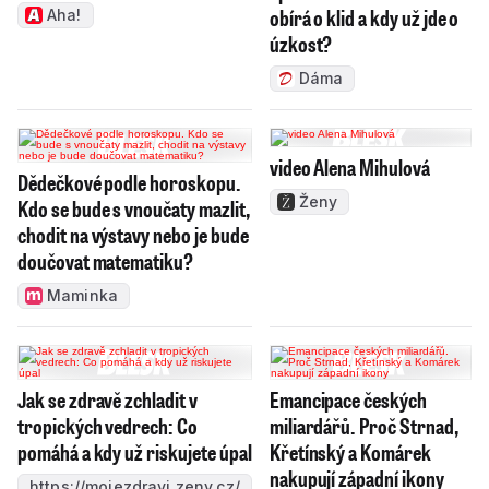
obírá o klid a kdy už jde o
Aha!
úzkost?
Dáma
video Alena Mihulová
Dědečkové podle horoskopu.
Ženy
Kdo se bude s vnoučaty mazlit,
chodit na výstavy nebo je bude
doučovat matematiku?
Maminka
Jak se zdravě zchladit v
Emancipace českých
tropických vedrech: Co
miliardářů. Proč Strnad,
pomáhá a kdy už riskujete úpal
Křetínský a Komárek
nakupují západní ikony
https://mojezdravi.zeny.cz/