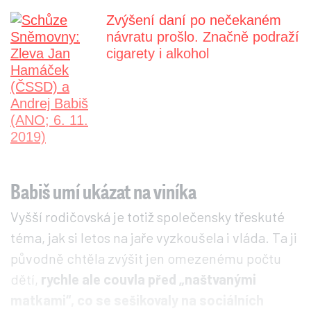
Zvýšení daní po nečekaném
návratu prošlo. Značně podraží
cigarety i alkohol
Babiš umí ukázat na viníka
Vyšší rodičovská je totiž společensky třeskuté
téma, jak si letos na jaře vyzkoušela i vláda. Ta ji
původně chtěla zvýšit jen omezenému počtu
dětí,
rychle ale couvla před „naštvanými
matkami“, co se sešikovaly na sociálních