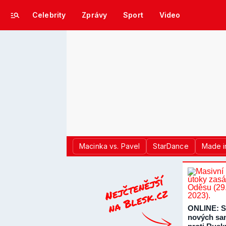
Celebrity
Zprávy
Sport
Video
Macinka vs. Pavel
StarDance
Made i
ONLINE: S
nových sa