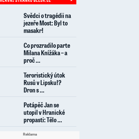
Svědci o tragédii na
jezeře Most: Byl to
masakr!
Co prozradilo parte
Milana Knížáka – a
proč ...
Teroristický útok
Rusů v Lipsku!?
Dron s ...
Potápěč Jan se
utopil v Hranické
propasti: Tělo ...