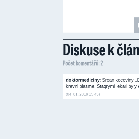
Diskuse k člá
Počet komentářů: 2
doktormediciny
: Srean kocoviny...
krevni plasme. Staqrymi lekari by
(04. 01. 2019 15:45)