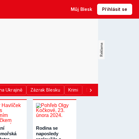
Můj Blesk
Přihlásit se
na Ukrajině
Zázrak Blesku
Krimi
Donald Trump
Sport
ní
Rodina se
omořská
naposledy