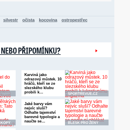
silvestr
očista
kocovina
ostropestřec
 NEBO PŘIPOMÍNKU?
Karviná jako
odrazový můstek. 10
hráčů, kteří se ze
slezského klubu
probili k…
SPORTREVUE.CZ
Jaké barvy vám
nejvíc sluší?
Odhalte tajemství
barevné typologie a
naučte se…
SKOPY
BLESK PRO ŽENY