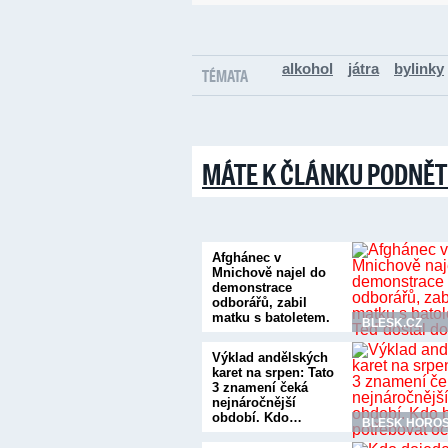
alkohol
játra
bylinky
TÉMATA
MÁTE K ČLÁNKU PODNĚT
Afghánec v
Mnichově najel do
demonstrace
odborářů, zabil
matku s batoletem.
BLESK.CZ
Teď…
Výklad andělských
karet na srpen: Tato
3 znamení čeká
nejnáročnější
období. Kdo…
BLESK HORO