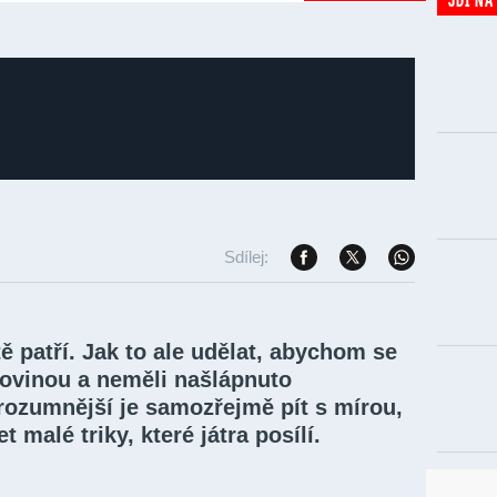
Sdílej:
ě patří. Jak to ale udělat, abychom se
covinou a neměli našlápnuto
rozumnější je samozřejmě pít s mírou,
 malé triky, které játra posílí.