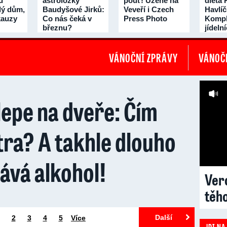
u
astroložky
pouť! Uzené na
dieta 
lý dům,
Baudyšové Jirků:
Veveří i Czech
Havlí
 kauzy
Co nás čeká v
Press Photo
Kompl
březnu?
jídeln
třicet 
VÁNOČNÍ ZPRÁVY
VÁNOČN
lepe na dveře: Čím
átra? A takhle dlouho
ává alkohol!
Vero
těh
Další
2
3
4
5
Více
JDI NA