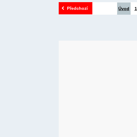
Předchozí
Úvod
1