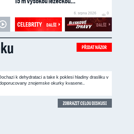
15 m vysokou lezeckou…
6. srpna 2026
0
DALŠÍ
DALŠÍ
nku
PŘIDAT NÁZOR
Dochazi k dehydrataci a take k poklesi hladiny drasliku v
ly doporucovany znojemske okurky kvasene..
ZOBRAZIT CELOU DISKUSI