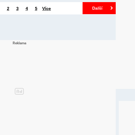
Další
2
3
4
5
Více