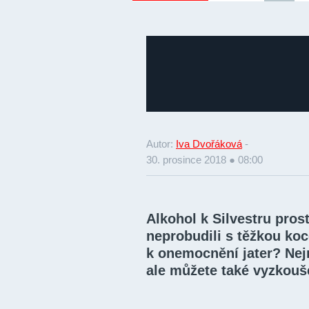
Autor:
Iva Dvořáková
-
30. prosince 2018 ● 08:00
Alkohol k Silvestru prost
neprobudili s těžkou ko
k onemocnění jater? Nej
ale můžete také vyzkoušet