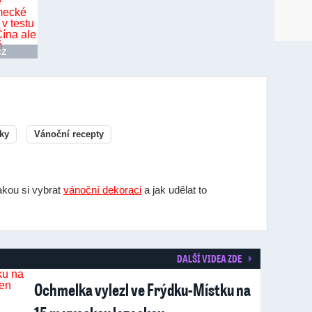
CZ
ky
Vánoční recepty
jakou si vybrat
vánoční dekoraci
a jak udělat to
DALŠÍ VIDEA ZDE
Ochmelka vylezl ve Frýdku-Místku na