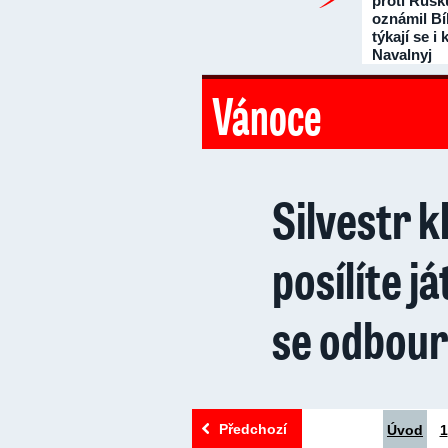
proti Rusk
oznámil Bí
týkají se i
Navalnyj
Vánoce
Silvestr k
posílíte j
se odbour
Předchozí
Úvod
1