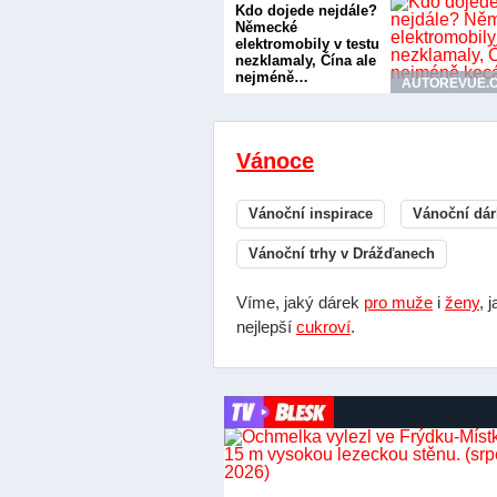
Kdo dojede nejdále?
Německé
elektromobily v testu
nezklamaly, Čína ale
nejméně…
AUTOREVUE.
Vánoce
Vánoční inspirace
Vánoční dár
Vánoční trhy v Drážďanech
Víme, jaký dárek
pro muže
i
ženy
, 
nejlepší
cukroví
.