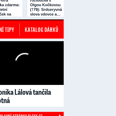
Petra
rozloučila s
čka zdarma:
Olgou Kočkovou
etní
(†79): Srdceryvná
íček na
slova vdovce a…
dní!
Í TIPY
KATALOG DÁRKŮ
nika Lálová tančila
otná
 HLAVNÍ STRÁNKU BLESK.CZ