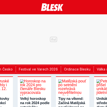
n Česko
Festival ve Varech 2026
Ordinace Blesku
Válka 
tovky
Velký horoskop
Tipy na víkend:
Unikát
nkcí
na rok 2024 podle
Začíná Matějská
střed