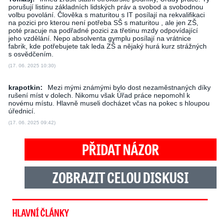
porušují listinu základních lidských práv a svobod a svobodnou
volbu povolání. Člověka s maturitou s IT posílají na rekvalifikaci
na pozici pro kterou není potřeba SŠ s maturitou , ale jen ZŠ,
poté pracuje na podřadné pozici za třetinu mzdy odpovídající
jeho vzdělání. Nepo absolventa gymplu posílají na vrátnice
fabrik, kde potřebujete tak leda ZŠ a nějaký hurá kurz strážných
s osvědčením.
(17. 06. 2025 10:30)
krapotkin:
Mezi mými známými bylo dost nezaměstnaných díky
rušení míst v dolech. Nikomu však Úřad práce nepomohl k
novému místu. Hlavně museli docházet včas na pokec s hloupou
úřednicí.
(17. 06. 2025 09:42)
PŘIDAT NÁZOR
ZOBRAZIT CELOU DISKUSI
HLAVNÍ ČLÁNKY