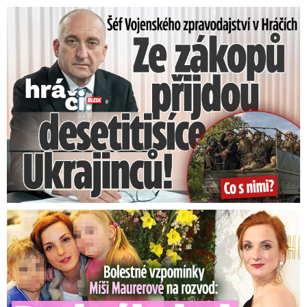
Šéf Vojenského zpravodajství: Přijdou desetitisíce Ukrajinců
Bolestné vzpomínky Míši Maurerové: Prohrála boj o dvojčata!