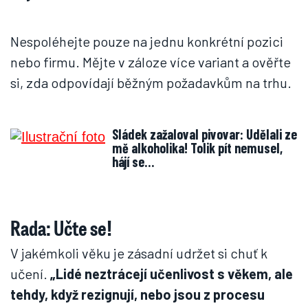
Nespoléhejte pouze na jednu konkrétní pozici
nebo firmu. Mějte v záloze více variant a ověřte
si, zda odpovídají běžným požadavkům na trhu.
Sládek zažaloval pivovar: Udělali ze
mě alkoholika! Tolik pít nemusel,
hájí se…
Rada: Učte se!
V jakémkoli věku je zásadní udržet si chuť k
učení.
„Lidé neztrácejí učenlivost s věkem, ale
tehdy, když rezignují, nebo jsou z procesu