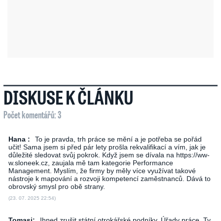
DISKUSE K ČLÁNKU
Počet komentářů: 3
Hana :
To je pravda, trh práce se mění a je potřeba se pořád
učit! Sama jsem si před pár lety prošla rekvalifikací a vím, jak je
důležité sledovat svůj pokrok. Když jsem se dívala na http­s://ww­
w.sl­oneek­.cz, zaujala mě tam kategorie Performance
Management. Myslím, že firmy by měly více využívat takové
nástroje k mapování a rozvoji kompetencí zaměstnanců. Dává to
obrovský smysl pro obě strany.
(23. 07. 2025 22:54)
Tomasj:
Ihned zrušit státní otrokářské podníky, Úřady práce. Ty