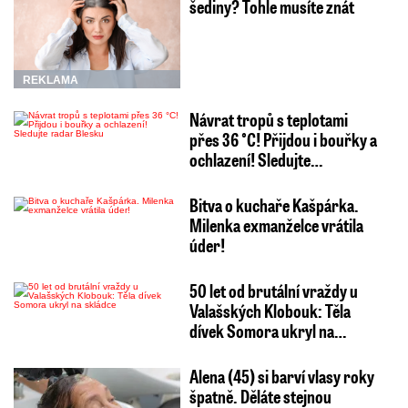
šediny? Tohle musíte znát
REKLAMA
Návrat tropů s teplotami
přes 36 °C! Přijdou i bouřky a
ochlazení! Sledujte…
Bitva o kuchaře Kašpárka.
Milenka exmanželce vrátila
úder!
50 let od brutální vraždy u
Valašských Klobouk: Těla
dívek Somora ukryl na…
Alena (45) si barví vlasy roky
špatně. Děláte stejnou