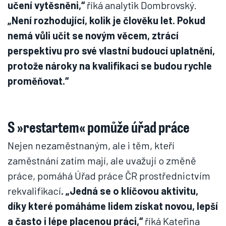
učení vytěsněni,“
říká analytik Dombrovský.
„Není rozhodující, kolik je člověku let. Pokud
nemá vůli učit se novým věcem, ztrácí
perspektivu pro své vlastní budoucí uplatnění,
protože nároky na kvalifikaci se budou rychle
proměňovat.“
S »restartem« pomůže úřad práce
Nejen nezaměstnaným, ale i těm, kteří
zaměstnání zatím mají, ale uvažují o změně
práce, pomáhá Úřad práce ČR prostřednictvím
rekvalifikací
. „Jedná se o klíčovou aktivitu,
díky které pomáháme lidem získat novou, lepší
a často i lépe placenou práci,“
říká Kateřina