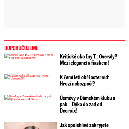
DOPORUČUJEME
Kritické oko Iny T.: Overaly?
Mezi elegancí a fiaskem!
K Zemi letí obří asteroid:
Hrozí nebezpečí?
Úsměvy v Dámském klubu a
pak… Dýka do zad od
Decroix!
Jak spolehlivě zakryjete