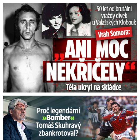
50 let od běsnění Somory: Těla dívek vrah ukryl na skládce
Proč Skuhravý zbankrotoval? Prasklo, kde dluží miliony!