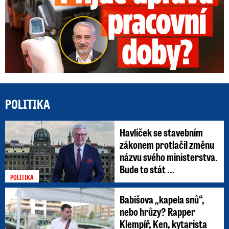
POLITIKA
Havlíček se stavebním
zákonem protlačil změnu
názvu svého ministerstva.
Bude to stát ...
POLITIKA
Babišova „kapela snů“,
nebo hrůzy? Rapper
Klempíř, Ken, kytarista