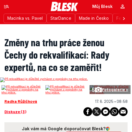
Můj Blesk
Macinka vs. Pavel
StarDance
Made in Česko
Festiva
Změny na trhu práce ženou
Čechy do rekvalifikací: Rady
expertů, na co se zaměřit!
5
Fotogalerie >
Radka Růžičková
17. 6. 2025 • 08:58
Diskuze (3)
Jak vám má Google doporučovat Blesk?