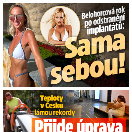
Belohorcová rok po odstranění implantátů: Konečně sama sebou
Teploty v Česku lámou rekordy: Přijde úprava pracovní doby?