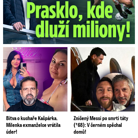
Bitva o kuchaře Kašpárka.
Zničený Messi po smrti táty
Milenka exmanželce vrátila
(†68): V černém spěchal
úder!
domů!