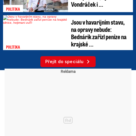
Vondráček i ...
POLITIKA
Jsou v havarijním stavu,
na opravy nebude:
Bednárik zařízl peníze na
krajské ...
POLITIKA
Přejít do speciálu