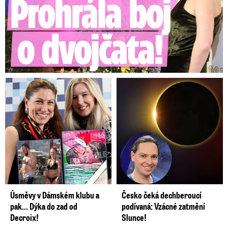
Úsměvy v Dámském klubu a
Česko čeká dechberoucí
pak… Dýka do zad od
podívaná: Vzácné zatmění
Decroix!
Slunce!