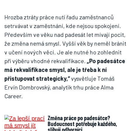
Hrozba ztráty práce nutí řadu zaměstnanců
setrvávat v zaměstnání, kde nejsou spokojení.
Především ve věku nad padesát let mívají pocit,
že změna nemá smysl. Vyšší věk by neměl bránit
v učení nových věcí. Je ale nutné ho zohlednit
při výběru vhodné rekvalifikace.
„Po padesátce
má rekvalifikace smysl, ale je třeba k ní
přistupovat strategicky,“
vysvětluje Tomáš
Ervín Dombrovský, analytik trhu práce Alma
Career.
Změna práce po padesátce?
Budoucnost potřebuje každého,
slibují odborníci