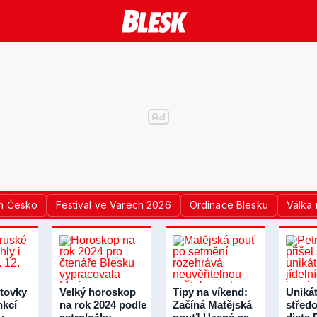
n Česko
Festival ve Varech 2026
Ordinace Blesku
Válka 
tovky
Velký horoskop
Tipy na víkend:
Unikát
nkcí
na rok 2024 podle
Začíná Matějská
střed