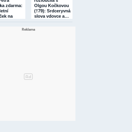
Petra
rozloučila s
čka zdarma:
Olgou Kočkovou
etní
(†79): Srdceryvná
íček na
slova vdovce a…
dní!