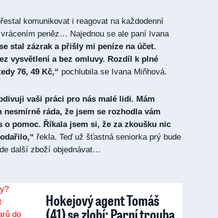
řestal komunikovat i reagovat na každodenní
s vrácením peněz… Najednou se ale paní Ivana
e stal zázrak a přišly mi peníze na účet.
ez vysvětlení a bez omluvy. Rozdíl k plné
tedy 76, 49 Kč,“
pochlubila se Ivana Miňhová.
divuji vaši práci pro nás malé lidi. Mám
m nesmírně ráda, že jsem se rozhodla vám
s o pomoc. Říkala jsem si, že za zkoušku nic
odařilo,“
řekla. Teď už šťastná seniorka prý bude
ude další zboží objednávat…
Hokejový agent Tomáš
(41) se zlobí: Parní trouba