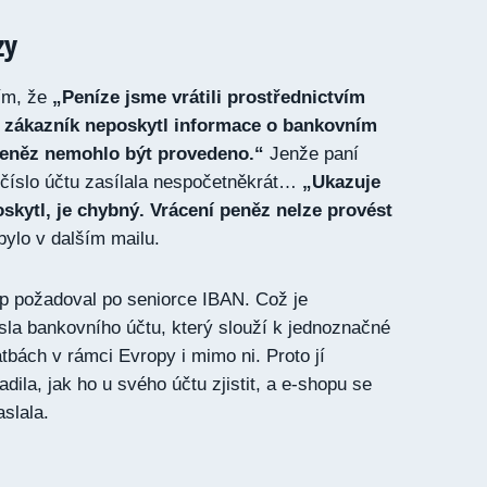
zy
ím, že
„Peníze jsme vrátili prostřednictvím
e zákazník neposkytl informace o bankovním
 peněz nemohlo být provedeno.“
Jenže paní
e číslo účtu zasílala nespočetněkrát…
„Ukazuje
oskytl, je chybný. Vrácení peněz nelze provést
ylo v dalším mailu.
p požadoval po seniorce IBAN. Což je
sla bankovního účtu, který slouží k jednoznačné
latbách v rámci Evropy i mimo ni. Proto jí
dila, jak ho u svého účtu zjistit, a e-shopu se
slala.