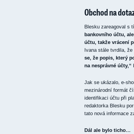
Obchod na dota
Blesku zareagoval s t
bankovního účtu, al
účtu, takže vrácení
Ivana stále tvrdila, ž
se, že popis, který p
na nesprávné účty,“
b
Jak se ukázalo, e-sho
mezinárodní formát čí
identifikaci účtu při p
redaktorka Blesku pora
tato nová informace za
Dál ale bylo ticho…