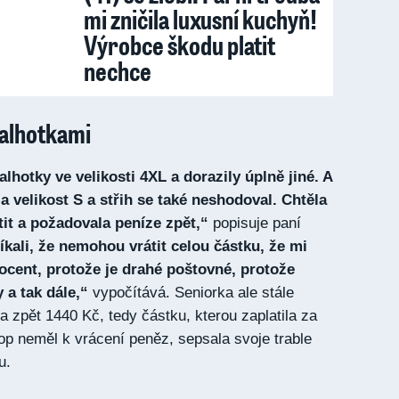
mi zničila luxusní kuchyň!
Výrobce škodu platit
nechce
kalhotkami
lhotky ve velikosti 4XL a dorazily úplně jiné. A
a velikost S a střih se také neshodoval. Chtěla
tit a požadovala peníze zpět,“
popisuje paní
íkali, že nemohou vrátit celou částku, že mi
procent, protože je drahé poštovné, protože
 a tak dále,“
vypočítává. Seniorka ale stále
a zpět 1440 Kč, tedy částku, kterou zaplatila za
op neměl k vrácení peněz, sepsala svoje trable
u.