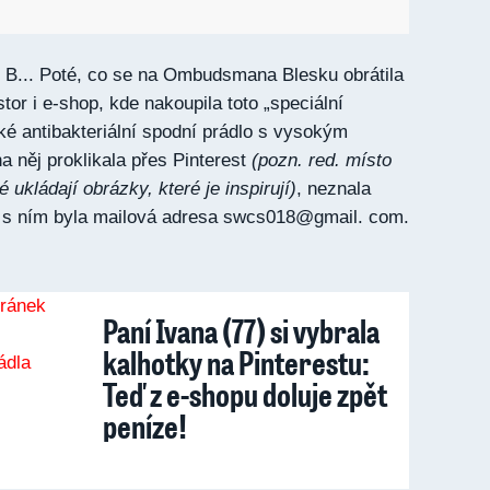
m B... Poté, co se na Ombudsmana Blesku obrátila
stor i e-shop, kde nakoupila toto „speciální
é antibakteriální spodní prádlo s vysokým
 něj proklikala přes Pinterest
(pozn. red. místo
dé ukládají obrázky, které je inspirují)
, neznala
ko s ním byla mailová adresa swcs018@gmail. com.
Paní Ivana (77) si vybrala
kalhotky na Pinterestu:
Teď z e-shopu doluje zpět
peníze!