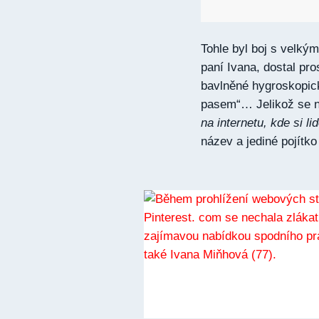
Tohle byl boj s velký
paní Ivana, dostal pro
bavlněné hygroskopick
pasem“… Jelikož se na
na internetu, kde si li
název a jediné pojít