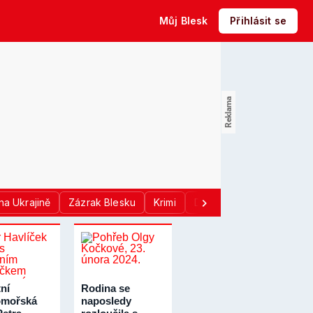
Můj Blesk
Přihlásit se
na Ukrajině
Zázrak Blesku
Krimi
Donald Trump
Sport
ní
Rodina se
omořská
naposledy