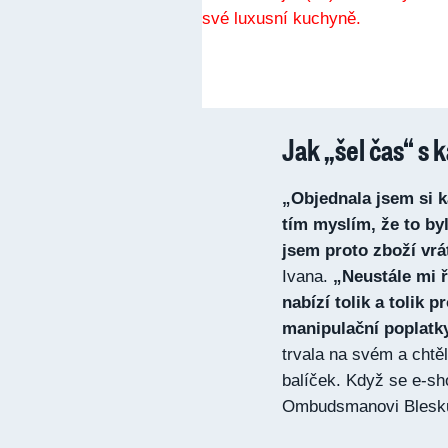
Jak „šel čas“ s 
„Objednala jsem si ka
tím myslím, že to byl
jsem proto zboží vrá
Ivana.
„Neustále mi ř
nabízí tolik a tolik 
manipulační poplatky
trvala na svém a chtěl
balíček. Když se e-sh
Ombudsmanovi Blesk