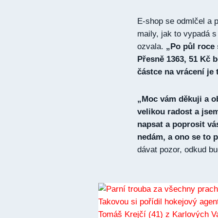
E-shop se odmlčel a p
maily, jak to vypadá 
ozvala.
„Po půl roce s
Přesně 1363, 51 Kč b
částce na vrácení je 
„Moc vám děkuji a ob
velikou radost a jse
napsat a poprosit vá
nedám, a ono se to p
dávat pozor, odkud b