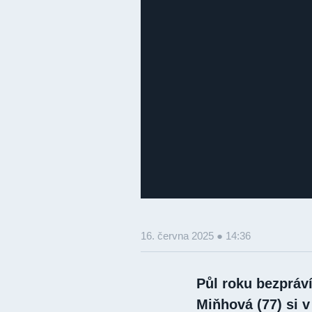
16. června 2025 ● 14:36
Půl roku bezpráv
Miňhová (77) si v