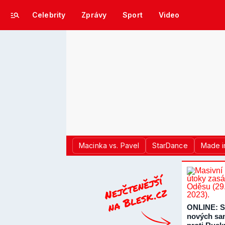
Celebrity
Zprávy
Sport
Video
Macinka vs. Pavel
StarDance
Made i
ONLINE: S
nových sa