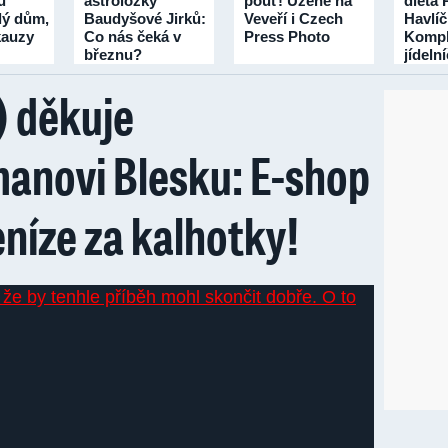
u
astroložky
pouť! Uzené na
dieta 
lý dům,
Baudyšové Jirků:
Veveří i Czech
Havlí
 kauzy
Co nás čeká v
Press Photo
Kompl
březnu?
jídeln
třicet 
) děkuje
novi Blesku: E-shop
peníze za kalhotky!