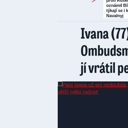
proti Rusk
oznámil Bí
týkají se i
Navalnyj
Ivana (77
Ombudsma
jí vrátil 