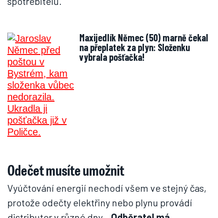
spotřebitelů.
Maxijedlík Němec (50) marně čekal
na přeplatek za plyn: Složenku
vybrala pošťačka!
Odečet musíte umožnit
Vyúčtování energií nechodí všem ve stejný čas,
protože odečty elektřiny nebo plynu provádí
distributor v různé dny.
„Odběratel má