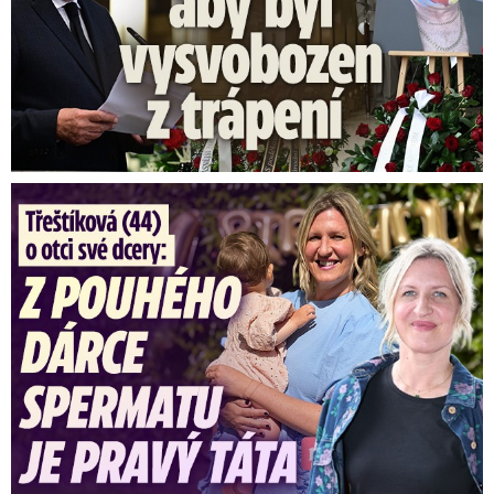
Třeštíková (44) o otci dcery: Z dárce spermatu pravý táta