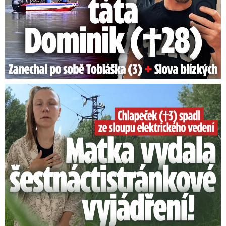
Smrtelný pád chlapce: Matka vydala vyjádření na 16 stran