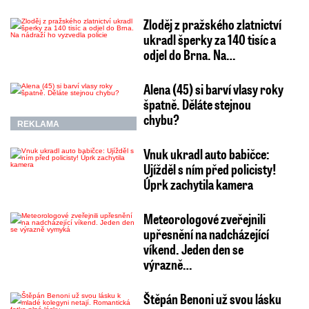
Zloděj z pražského zlatnictví
ukradl šperky za 140 tisíc a
odjel do Brna. Na…
Alena (45) si barví vlasy roky
špatně. Děláte stejnou
chybu?
REKLAMA
Vnuk ukradl auto babičce:
Ujížděl s ním před policisty!
Úprk zachytila kamera
Meteorologové zveřejnili
upřesnění na nadcházející
víkend. Jeden den se
výrazně…
Štěpán Benoni už svou lásku