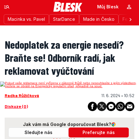
Můj Blesk
Macinka vs. Pavel
StarDance
Made in Česko
Festiva
Nedoplatek za energie nesedí?
Braňte se! Odborník radí, jak
reklamovat vyúčtování
Radka Růžičková
11. 6. 2024 • 10:52
Diskuze (0)
Jak vám má Google doporučovat Blesk?
Sledujte nás
Preferujte nás