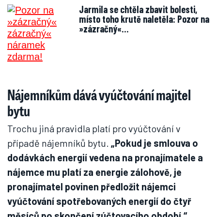
Jarmila se chtěla zbavit bolesti,
místo toho krutě naletěla: Pozor na
»zázračný«…
Nájemníkům dává vyúčtování majitel
bytu
Trochu jiná pravidla platí pro vyúčtování v
případě nájemníků bytu.
„Pokud je smlouva o
dodávkách energií vedena na pronajímatele a
nájemce mu platí za energie zálohově, je
pronajímatel povinen předložit nájemci
vyúčtování spotřebovaných energií do čtyř
měsíců po skončení zúčtovacího období,“