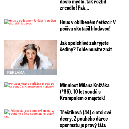
došlo mýdlo, tak rozbil
zrcadlo! Pak…
Hnus v oblíbeném řetězci: V
pečivu skotačil hlodavec!
Jak spolehlivě zakryjete
šediny? Tohle musíte znát
REKLAMA
Minulost Milana Knížáka
(†86): 10 let soudů s
Krampolem o majetek!
Třeštíková (44) o otci své
dcery: Z pouhého dárce
spermatu je pravý táta