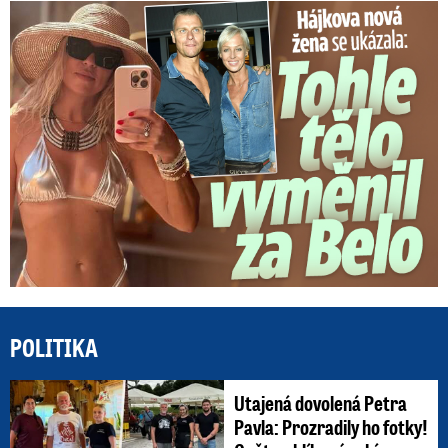
Tohle tělo nahradilo Belo: Nová partnerka se ukázala...
POLITIKA
Utajená dovolená Petra
Pavla: Prozradily ho fotky!