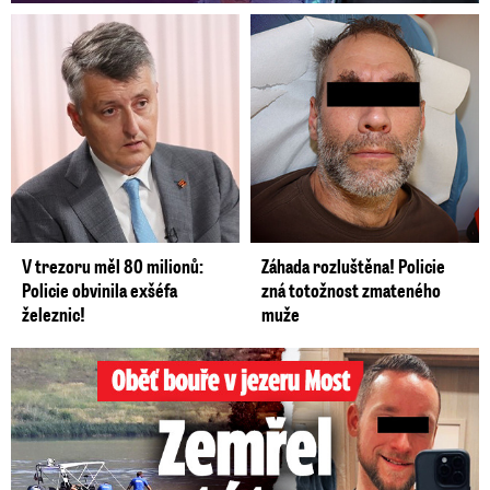
V trezoru měl 80 milionů:
Záhada rozluštěna! Policie
Policie obvinila exšéfa
zná totožnost zmateného
železnic!
muže
Oběť bouře v jezeru Most: Zemřel táta Dominik (†28)