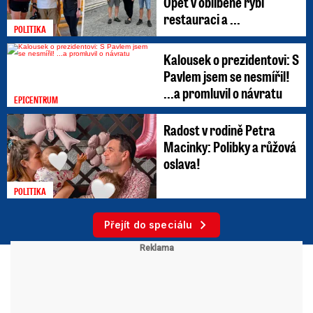
Opět v oblíbené rybí
restauraci a ...
POLITIKA
Kalousek o prezidentovi: S
Pavlem jsem se nesmířil!
...a promluvil o návratu
EPICENTRUM
Radost v rodině Petra
Macinky: Polibky a růžová
oslava!
POLITIKA
Přejít do speciálu