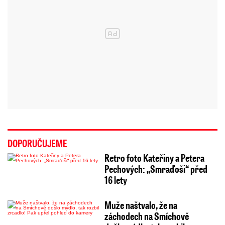
DOPORUČUJEME
Retro foto Kateřiny a Petera
Pechových: „Smraďoši“ před
16 lety
Muže naštvalo, že na
záchodech na Smíchově