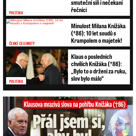
smuteční síň i nečekaní
řečníci
POLITIKA
Minulost Milana Knížáka
(†86): 10 let soudů s
Krampolem o majetek!
ČESKÉ CELEBRITY
Klaus o posledních
chvílích Knížáka (†86):
„Bylo to o držení za ruku,
slov bylo málo“
POLITIKA
Klausova mrazivá slova na pohřbu Knížáka: Přál jsem si...