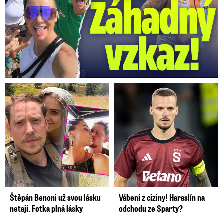
Štěpán Benoni už svou lásku
Vábení z ciziny! Haraslín na
netají. Fotka plná lásky
odchodu ze Sparty?