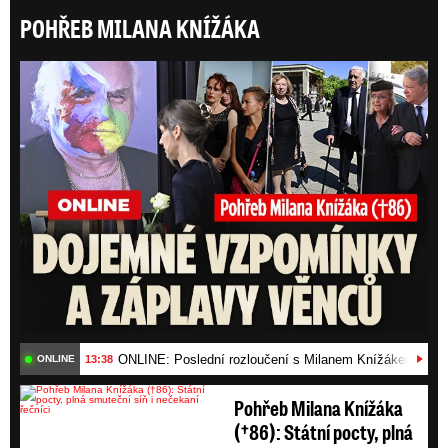
POHŘEB MILANA KNÍŽÁKA
ONLI
ONLINE: Poslední rozloučení s Milanem Knížákem (†86)
13:38
ONLINE
Pohřeb Milana Knížáka
(†86): Státní pocty, plná