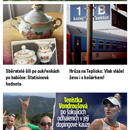
Sběratelé šílí po cukřenkách
Hrůza na Teplicku: Vlak vláčel
po babičce: Statisícová
ženu i s kočárkem!
hodnota
Vondroušová po šokujících odhaleních v kauze: Záhadný vzkaz!