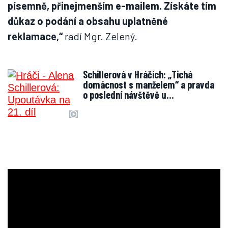
písemně, přinejmenším e-mailem. Získáte tím
důkaz o podání a obsahu uplatněné
reklamace,“
radí Mgr. Zelený.
Schillerová v Hráčích: „Tichá
domácnost s manželem“ a pravda
o poslední návštěvě u…