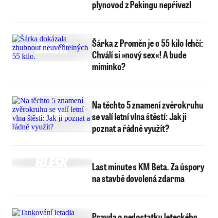
plynovod z Pekingu nepřivezl
Šárka z Proměn je o 55 kilo lehčí:
Chválí si »nový sex«! A bude
miminko?
Na těchto 5 znamení zvěrokruhu
se valí letní vlna štěstí: Jak ji
poznat a řádně využít?
Last minute s KM Beta. Za úspory
na stavbě dovolená zdarma
Pravda o nedostatku leteckého