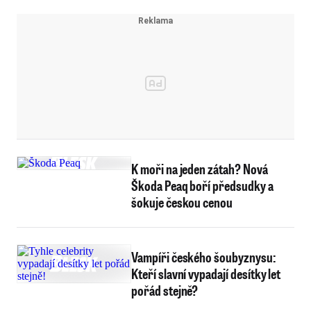
K moři na jeden zátah? Nová
Škoda Peaq boří předsudky a
šokuje českou cenou
Vampíři českého šoubyznysu:
Kteří slavní vypadají desítky let
pořád stejně?