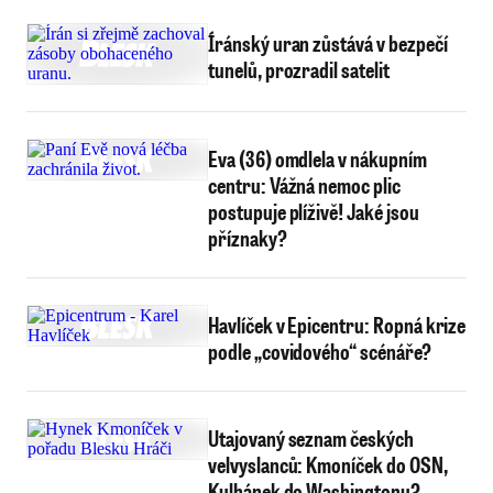
Íránský uran zůstává v bezpečí
tunelů, prozradil satelit
Eva (36) omdlela v nákupním
centru: Vážná nemoc plic
postupuje plíživě! Jaké jsou
příznaky?
Havlíček v Epicentru: Ropná krize
podle „covidového“ scénáře?
Utajovaný seznam českých
velvyslanců: Kmoníček do OSN,
Kulhánek do Washingtonu?