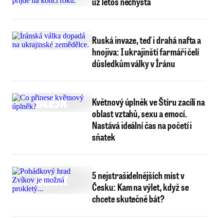
už letos nechystá
Ruská invaze, teď i drahá nafta a
hnojiva: I ukrajinští farmáři čelí
důsledkům války v Íránu
Květnový úplněk ve Štíru zacílí na
oblast vztahů, sexu a emocí.
Nastává ideální čas na početí i
sňatek
5 nejstrašidelnějších míst v
Česku: Kam na výlet, když se
chcete skutečně bát?