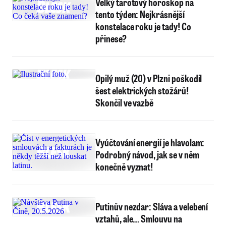
Velký tarotový horoskop na
tento týden: Nejkrásnější
konstelace roku je tady! Co
přinese?
Opilý muž (20) v Plzni poškodil
šest elektrických stožárů!
Skončil ve vazbě
Vyúčtování energií je hlavolam:
Podrobný návod, jak se v něm
konečně vyznat!
Putinův nezdar: Sláva a velebení
vztahů, ale… Smlouvu na