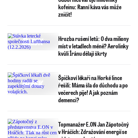
kofeinu: Ranní káva vás může
zničit!
Hrozba rušení letů: O dva miliony
míst v letadlech méně? Aerolinky
kvůli Íránu dělají škrty
Špičkoví lékaři na Horké lince
řešili: Máma šla do důchodu a po
večerech pije! A jak poznám
demenci?
Topmanažer E.ON Jan Zápotočný
v Hráčích: Zdražování energií se