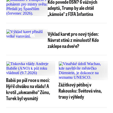
Kdo povede OSN? 6 vážných
adeptů, Trump by ale chtěl
„kámoše“ z FIFA Infantina
Výklad karet pro nový týden:
Návrat stínů z minulosti! Kdo
zaklepe na dveře?
Babiš po půl roce u moci:
Zážitkový pětiboj v
Hýřil chválou na vládu! A
Rakousku: Světová vína,
krotil „ukecaného“ Zůnu,
trasy i výhledy
Turek byl vysmátý