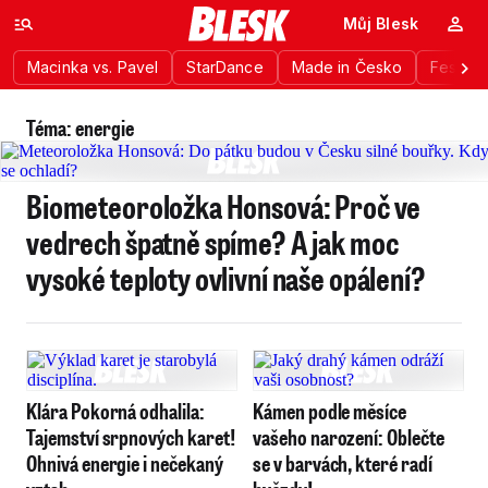
Můj Blesk
Macinka vs. Pavel
StarDance
Made in Česko
Festiva
Téma: energie
Biometeoroložka Honsová: Proč ve
vedrech špatně spíme? A jak moc
vysoké teploty ovlivní naše opálení?
Klára Pokorná odhalila:
Kámen podle měsíce
Tajemství srpnových karet!
vašeho narození: Oblečte
Ohnivá energie i nečekaný
se v barvách, které radí