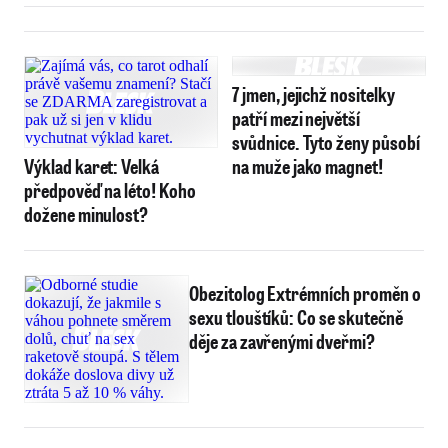
7 jmen, jejichž nositelky
patří mezi největší
svůdnice. Tyto ženy působí
Výklad karet: Velká
na muže jako magnet!
předpověď na léto! Koho
dožene minulost?
Obezitolog Extrémních proměn o
sexu tlouštíků: Co se skutečně
děje za zavřenými dveřmi?