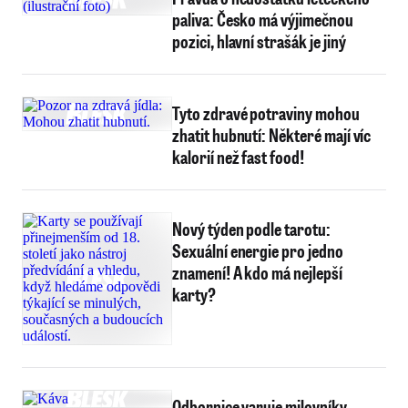
paliva: Česko má výjimečnou
pozici, hlavní strašák je jiný
Tyto zdravé potraviny mohou
zhatit hubnutí: Některé mají víc
kalorií než fast food!
Nový týden podle tarotu:
Sexuální energie pro jedno
znamení! A kdo má nejlepší
karty?
Odbornice varuje milovníky