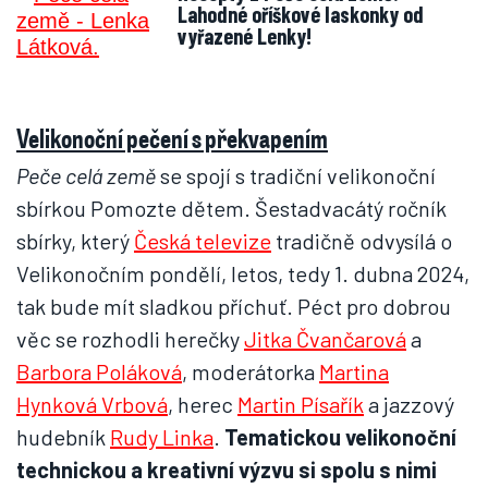
Lahodné oříškové laskonky od
vyřazené Lenky!
Velikonoční pečení s překvapením
Peče celá země
se spojí s tradiční velikonoční
sbírkou Pomozte dětem. Šestadvacátý ročník
sbírky, který
Česká televize
tradičně odvysílá o
Velikonočním pondělí, letos, tedy 1. dubna 2024,
tak bude mít sladkou příchuť. Péct pro dobrou
věc se rozhodli herečky
Jitka Čvančarová
a
Barbora Poláková
, moderátorka
Martina
Hynková Vrbová
, herec
Martin Písařík
a jazzový
hudebník
Rudy Linka
.
Tematickou velikonoční
technickou a kreativní výzvu si spolu s nimi