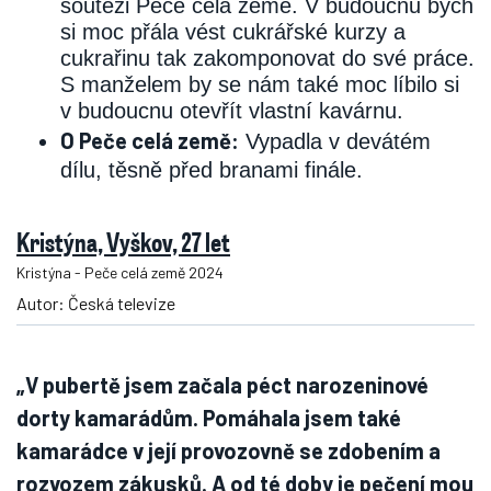
soutěži Peče celá země. V budoucnu bych
si moc přála vést cukrářské kurzy a
cukrařinu tak zakomponovat do své práce.
S manželem by se nám také moc líbilo si
v budoucnu otevřít vlastní kavárnu.
O Peče celá země:
Vypadla v devátém
dílu, těsně před branami finále.
Kristýna, Vyškov, 27 let
Kristýna - Peče celá země 2024
Autor: Česká televize
„V pubertě jsem začala péct narozeninové
dorty kamarádům. Pomáhala jsem také
kamarádce v její provozovně se zdobením a
rozvozem zákusků. A od té doby je pečení mou