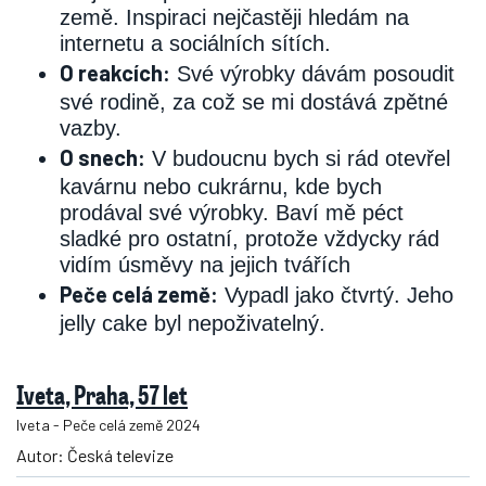
země. Inspiraci nejčastěji hledám na
internetu a sociálních sítích.
O reakcích:
Své výrobky dávám posoudit
své rodině, za což se mi dostává zpětné
vazby.
O snech:
V budoucnu bych si rád otevřel
kavárnu nebo cukrárnu, kde bych
prodával své výrobky. Baví mě péct
sladké pro ostatní, protože vždycky rád
vidím úsměvy na jejich tvářích
Peče celá země:
Vypadl jako čtvrtý. Jeho
jelly cake byl nepoživatelný.
Iveta, Praha, 57 let
Iveta - Peče celá země 2024
Autor: Česká televize