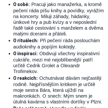
O sobě:
Pracuji jako manažerka, a kromě
pečení ráda píšu knihy a povídky, vyrážím
na koncerty. Miluji záhady, hádanky,
únikové hry a pub kvízy a v neposlední
řadě také cestování s manželem a dvěma
malými dcerami a přáteli.
O rituálech:
Při pečení ráda poslouchám
audioknihy a popíjím koktejly.
O inspiraci:
Obdivuji všechny inspirativní
cukráře, mezi mé nejoblíbenější patří
určitě Cedrik Grolet a Olexandr
Trofimekov.
O reakcích:
Ochutnávat dávám nejčastěji
rodině. Nejpřísnějším kritikem je určitě
moje sestra Bára, která ujíždí na
makronkách. O snech: Mým snem je
útulná kavárna s vlastními dortíky v Plzni.