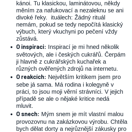
kánoi. Tu klasickou, laminátovou, někdy
měním za nafukovací a nezaleknu se ani
divoké řeky. ituálech: Žádný rituál
nemám, pokud se tedy nepočítá klasický
výbuch, který vkuchyni po pečení vždy
zůstává.
O inspiraci:
Inspirací je mi hned několik
světových, ale i českých cukrářů. Čerpám
ji hlavně z cukrářských kuchařek a
různých ověřených zdrojů na internetu.
O reakcích:
Největším kritikem jsem pro
sebe já sama. Má rodina i kolegyně v
práci, to jsou moji věrní strávníci. V jejich
případě se ale o nějaké kritice nedá
mluvit.
O snech:
Mým snem je mít vlastní malou
provozovnu na zakázkovou výrobu. Chtěla
bych dělat dorty a nejrůznější zákusky pro