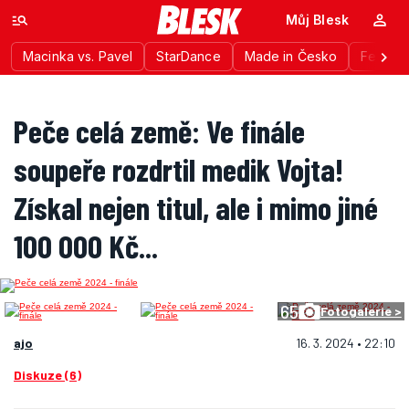
Můj Blesk
Macinka vs. Pavel
StarDance
Made in Česko
Festiva
Peče celá země: Ve finále
soupeře rozdrtil medik Vojta!
Získal nejen titul, ale i mimo jiné
100 000 Kč...
65
Fotogalerie >
ajo
16. 3. 2024 • 22:10
Diskuze (6)