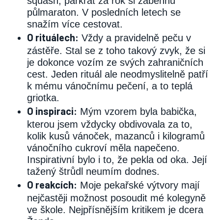
squash, párkrát za rok si zaběhnu
půlmaraton. V posledních letech se
snažím více cestovat.
O rituálech:
Vždy a pravidelně peču v
zástěře. Stal se z toho takový zvyk, že si
je dokonce vozím ze svých zahraničních
cest. Jeden rituál ale neodmyslitelně patří
k mému vánočnímu pečení, a to teplá
griotka.
O inspiraci:
Mým vzorem byla babička,
kterou jsem vždycky obdivovala za to,
kolik kusů vánoček, mazanců i kilogramů
vánočního cukroví měla napečeno.
Inspirativní bylo i to, že pekla od oka. Její
tažený štrůdl neumím dodnes.
O reakcích:
Moje pekařské výtvory mají
nejčastěji možnost posoudit mé kolegyně
ve škole. Nejpřísnějším kritikem je dcera