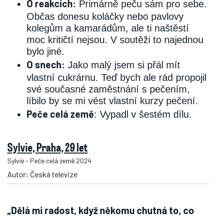
O reakcích:
Primárně peču sám pro sebe.
Občas donesu koláčky nebo pavlovy
kolegům a kamarádům, ale ti naštěstí
moc kritičtí nejsou. V soutěži to najednou
bylo jiné.
O snech:
Jako malý jsem si přál mít
vlastní cukrárnu. Teď bych ale rád propojil
své současné zaměstnání s pečením,
líbilo by se mi vést vlastní kurzy pečení.
Peče celá země
: Vypadl v šestém dílu.
Sylvie, Praha, 29 let
Sylvie - Peče celá země 2024
Autor: Česká televize
„Dělá mi radost, když někomu chutná to, co