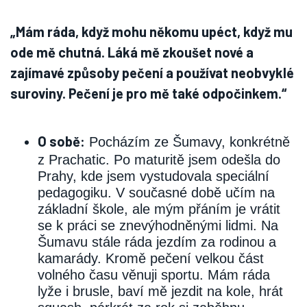
„Mám ráda, když mohu někomu upéct, když mu
ode mě chutná. Láká mě zkoušet nové a
zajímavé způsoby pečení a používat neobvyklé
suroviny. Pečení je pro mě také odpočinkem.“
O sobě:
Pocházím ze Šumavy, konkrétně
z Prachatic. Po maturitě jsem odešla do
Prahy, kde jsem vystudovala speciální
pedagogiku. V současné době učím na
základní škole, ale mým přáním je vrátit
se k práci se znevýhodněnými lidmi. Na
Šumavu stále ráda jezdím za rodinou a
kamarády. Kromě pečení velkou část
volného času věnuji sportu. Mám ráda
lyže i brusle, baví mě jezdit na kole, hrát