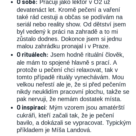
O sobě:
Pracuji jako lektor v O2 už
devatenáct let. Kromě pečení a vaření
také rád cestuji a občas se podívám na
seriál nebo reality show. Od dětství jsem
byl vedený k práci na zahradě a to mi
zůstalo dodnes. Dokonce jsem si jednu
malou zahrádku pronajal i v Praze.
O rituálech:
Jsem hodně rituální člověk,
ale mám to spojené hlavně s prací. A
protože u pečení chci relaxovat, tak v
tomto případě rituály vynechávám. Mou
velkou neřestí ale je, že si před pečením
nikdy neuklidím pracovní plochu, takže se
pak nervuji, že nemám dostatek místa.
O inspiraci
: Mým vzorem jsou amatérští
cukráři, kteří začali tak, že je pečení
bavilo, a dokázali se vypracovat. Typickým
příkladem je Míša Landová.