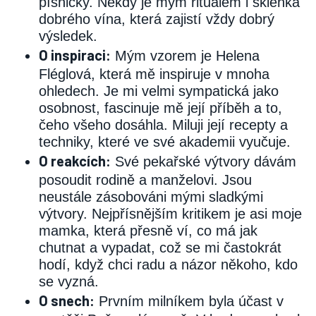
písničky. Někdy je mým rituálem i sklenka
dobrého vína, která zajistí vždy dobrý
výsledek.
O inspiraci:
Mým vzorem je Helena
Fléglová, která mě inspiruje v mnoha
ohledech. Je mi velmi sympatická jako
osobnost, fascinuje mě její příběh a to,
čeho všeho dosáhla. Miluji její recepty a
techniky, které ve své akademii vyučuje.
O reakcích:
Své pekařské výtvory dávám
posoudit rodině a manželovi. Jsou
neustále zásobováni mými sladkými
výtvory. Nejpřísnějším kritikem je asi moje
mamka, která přesně ví, co má jak
chutnat a vypadat, což se mi častokrát
hodí, když chci radu a názor někoho, kdo
se vyzná.
O snech:
Prvním milníkem byla účast v