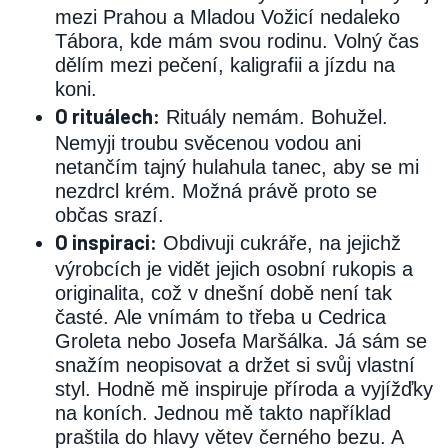
mezi Prahou a Mladou Vožicí nedaleko
Tábora, kde mám svou rodinu. Volný čas
dělím mezi pečení, kaligrafii a jízdu na
koni.
O rituálech:
Rituály nemám. Bohužel.
Nemyji troubu svěcenou vodou ani
netančím tajný hulahula tanec, aby se mi
nezdrcl krém. Možná právě proto se
občas srazí.
O inspiraci:
Obdivuji cukráře, na jejichž
výrobcích je vidět jejich osobní rukopis a
originalita, což v dnešní době není tak
časté. Ale vnímám to třeba u Cedrica
Groleta nebo Josefa Maršálka. Já sám se
snažím neopisovat a držet si svůj vlastní
styl. Hodně mě inspiruje příroda a vyjížďky
na koních. Jednou mě takto například
praštila do hlavy větev černého bezu. A