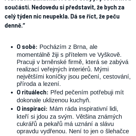
součástí. Nedovedu si představit, že bych za
celý týden nic neupekla. Dá se říct, že peču
denně.“
O sobě:
Pocházím z Brna, ale
momentálně žiji s přítelem ve Vyškově.
Pracuji v brněnské firmě, která se zabývá
realizací veřejných interiérů. Mými
největšími koníčky jsou pečení, cestování,
příroda a lezení.
O rituálech:
Před pečením potřebuji mít
dokonale uklizenou kuchyň.
O inspiraci:
Mám ráda inspirativní lidi,
kteří si jdou za svým. Většina známých
cukrářů a pekařů má uznání a slávu
opravdu vydřenou. Není to jen o šlehačce