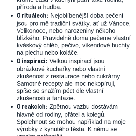
příroda a hudba.
O rituálech:
Nejoblíbenější doba pečení
jsou pro mě tradiční svátky, ať už Vánoce,
Velikonoce, nebo narozeniny někoho
blízkého. Pravidelně doma pečeme vlastní
kváskový chléb, pečivo, víkendové buchty
na plechu nebo koláče.
O inspiraci:
Velkou inspirací jsou
obrázkové kuchařky nebo vlastní
zkušenost z restaurace nebo cukrárny.
Samotné recepty ale moc nekopíruji,
spíše se snažím péct dle vlastní
zkušenosti a fantazie.
O reakcích:
Zpětnou vazbu dostávám
hlavně od rodiny, přátel a kolegů.
Spolehnout se mohou například na moje
výrobky z kynutého těsta. K němu se