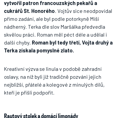
vytvořil patron francouzských pekařů a
cukrářů St. Honorého
. Vojtův sice neodpovídal
přímo zadání, ale byl podle potorkyně Míši
nádherný. Terka dle slov Maršálka předvedla
skvělou práci. Roman měl péct déle a udělal i
další chyby.
Roman byl tedy třetí, Vojta druhý a
Terka získala pomyslné zlato.
Kreativní výzva se linula v podobě zahradní
oslavy, na níž byli již tradičně pozváni jejich
nejbližší, přátelé a kolegové z minulých dílů,
kteří je přišli podpořit.
Rautový stolek a domácí limonády