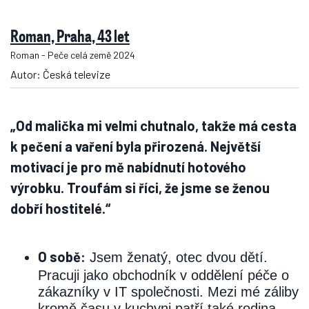
Roman, Praha, 43 let
Roman - Peče celá země 2024
Autor: Česká televize
„Od malička mi velmi chutnalo, takže má cesta
k pečení a vaření byla přirozená. Největší
motivací je pro mě nabídnutí hotového
výrobku. Troufám si říci, že jsme se ženou
dobří hostitelé.“
O sobě:
Jsem ženatý, otec dvou dětí.
Pracuji jako obchodník v oddělení péče o
zákazníky v IT společnosti. Mezi mé záliby
kromě času v kuchyni patří také rodina,