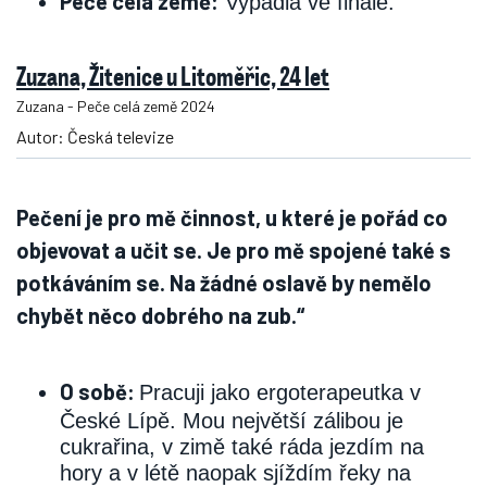
Peče celá země:
Vypadla ve finále.
Zuzana, Žitenice u Litoměřic, 24 let
Zuzana - Peče celá země 2024
Autor: Česká televize
Pečení je pro mě činnost, u které je pořád co
objevovat a učit se. Je pro mě spojené také s
potkáváním se. Na žádné oslavě by nemělo
chybět něco dobrého na zub.“
O sobě:
Pracuji jako ergoterapeutka v
České Lípě. Mou největší zálibou je
cukrařina, v zimě také ráda jezdím na
hory a v létě naopak sjíždím řeky na