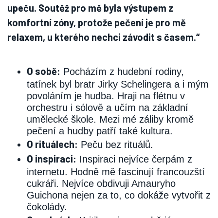
upeču. Soutěž pro mě byla výstupem z
komfortní zóny, protože pečení je pro mě
relaxem, u kterého nechci závodit s časem.“
O sobě:
Pocházím z hudební rodiny,
tatínek byl bratr Jirky Schelingera a i mým
povoláním je hudba. Hraji na flétnu v
orchestru i sólově a učím na základní
umělecké škole. Mezi mé záliby kromě
pečení a hudby patří také kultura.
O rituálech:
Peču bez rituálů.
O inspiraci:
Inspiraci nejvíce čerpám z
internetu. Hodně mě fascinují francouzští
cukráři. Nejvíce obdivuji Amauryho
Guichona nejen za to, co dokáže vytvořit z
čokolády.