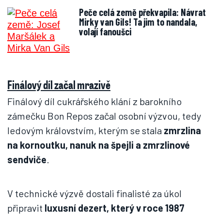
Peče celá země překvapila: Návrat
Mirky van Gils! Ta jim to nandala,
volají fanoušci
Finálový díl začal mrazivě
Finálový díl cukrářského klání z barokního
zámečku Bon Repos začal osobní výzvou, tedy
ledovým královstvím, kterým se stala
zmrzlina
na kornoutku, nanuk na špejli a zmrzlinové
sendviče
.
V technické výzvě dostali finalisté za úkol
připravit
luxusní dezert, který v roce 1987