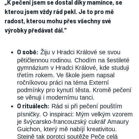
„K pečení jsem se dostal díky mamince, se
kterou jsem vždy rád pekl. Je to pro mě
radost, kterou mohu přes všechny své
výrobky předávat dál.“
O sobě:
Žiju v Hradci Králové se svou
pětičlennou rodinou. Chodím na šestileté
gymnázium v Hradci Králové, kde studuji
třetím rokem. Ve škole jsem napsal
ročníkovou práci na téma Externí
podmínky pro kynutí těsta. Kromě pečení
se věnuji i modernímu tanci.
O rituálech:
Rád si při pečení pouštím
písničky. O inspiraci: Mým velkým vzorem
je švýcarsko-francouzský cukrář Amaury
Guichon, který mě nabíjí kreativitou.
Stejně tak porotci soutěže Peče celá