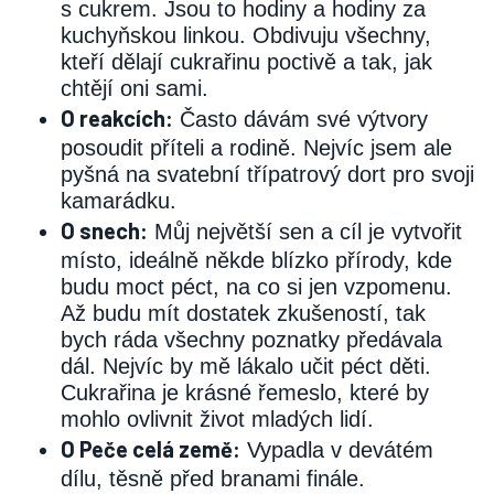
s cukrem. Jsou to hodiny a hodiny za
kuchyňskou linkou. Obdivuju všechny,
kteří dělají cukrařinu poctivě a tak, jak
chtějí oni sami.
O reakcích:
Často dávám své výtvory
posoudit příteli a rodině. Nejvíc jsem ale
pyšná na svatební třípatrový dort pro svoji
kamarádku.
O snech:
Můj největší sen a cíl je vytvořit
místo, ideálně někde blízko přírody, kde
budu moct péct, na co si jen vzpomenu.
Až budu mít dostatek zkušeností, tak
bych ráda všechny poznatky předávala
dál. Nejvíc by mě lákalo učit péct děti.
Cukrařina je krásné řemeslo, které by
mohlo ovlivnit život mladých lidí.
O Peče celá země:
Vypadla v devátém
dílu, těsně před branami finále.