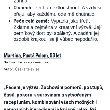
Žanda.
O snech:
Péct a neztloustnout. A vždy si
přeju, aby každému ode mě chutnalo.
Peče celá země:
Vypadla jako třetí.
Zklamala zejména v kreativní výzvě. Její
perníkový dort byl spálený. A zadání jej
ozdobit krajkou, se jí vůbec nepodařilo.
Martina, Pustá Polom, 53 let
Martina - Peče celá země 1024
Autor: Česká televize
„Pečení je výzva. Zachování poměrů, postupů,
časů, pokora k surovinám a vytvořeným
recepturám, kombinování všech možných i
nemožných ingrediencí je krásný relax. Při