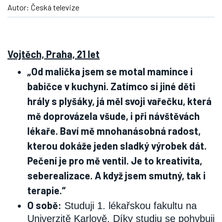
Autor: Česká televize
Vojtěch, Praha, 21 let
„Od malička jsem se motal mamince i
babičce v kuchyni. Zatímco si jiné děti
hrály s plyšáky, já měl svoji vařečku, která
mě doprovázela všude, i při návštěvách
lékaře. Baví mě mnohanásobná radost,
kterou dokáže jeden sladký výrobek dát.
Pečení je pro mě ventil. Je to kreativita,
seberealizace. A když jsem smutný, tak i
terapie.“
O sobě:
Studuji 1. lékařskou fakultu na
Univerzitě Karlově. Díky studiu se pohybuji