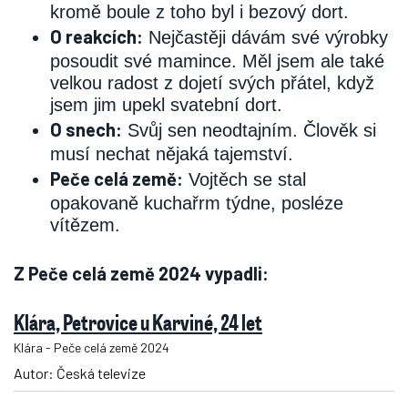
kromě boule z toho byl i bezový dort.
O reakcích:
Nejčastěji dávám své výrobky
posoudit své mamince. Měl jsem ale také
velkou radost z dojetí svých přátel, když
jsem jim upekl svatební dort.
O snech:
Svůj sen neodtajním. Člověk si
musí nechat nějaká tajemství.
Peče celá země:
Vojtěch se stal
opakovaně kuchařrm týdne, posléze
vítězem.
Z Peče celá země 2024 vypadli:
Klára, Petrovice u Karviné, 24 let
Klára - Peče celá země 2024
Autor: Česká televize