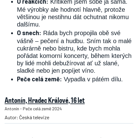
O reakcích:
Kritikem jsem sobě já sama.
Mé výrobky ale hodnotí hlavně, protože
většinou je nestihnu dát ochutnat nikomu
dalšímu.
O snech:
Ráda bych propojila obě své
vášně – pečení a hudbu. Sním tak o malé
cukrárně nebo bistru, kde bych mohla
pořádat komorní koncerty, během kterých
by lidé mohli debužírovat ať už slané,
sladké nebo jen popíjet víno.
Peče celá země:
Vypadla v pátém dílu.
Antonín, Hradec Králové, 16 let
Antonín - Peče celá země 2024
Autor: Česká televize