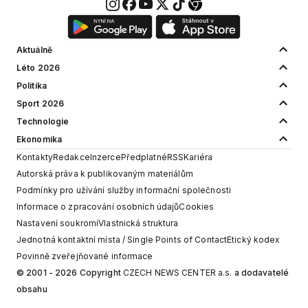
Aktuálně
Léto 2026
Politika
Sport 2026
Technologie
Ekonomika
Kontakty
Redakce
Inzerce
Předplatné
RSS
Kariéra
Autorská práva k publikovaným materiálům
Podmínky pro užívání služby informační společnosti
Informace o zpracování osobních údajů
Cookies
Nastavení soukromí
Vlastnická struktura
Jednotná kontaktní místa / Single Points of Contact
Etický kodex
Povinně zveřejňované informace
© 2001 - 2026 Copyright
CZECH NEWS CENTER a.s.
a dodavatelé
obsahu