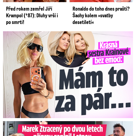
Před rokem zemřel Jiří
Ronaldo do toho dnes praští?
Krampol (†87): Dluhy vrší i
Šachy kolem »svatby
po smrti!
desetiletí«
Krásná sestra Krainové bez emocí: Mám to za pár…
Marek Ztracený na Letné: Pártlová stopla koncert