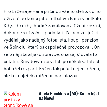
Pro Evžena je Hana příčinou všeho zlého, co ho
v životě po konci jeho fotbalové kariéry potkalo.
Kdysi do ní byl hodně zamilovaný. Oženil se s ní,
dokonce s ní začal i podnikat. Za peníze, jež si
vydělal jako nadějný fotbalista, koupil penzion
ve Špindlu, který pak společně provozovali. On
se o něj staral jako správce, ona zajišťovala to
ostatní. Šmýdovým se vztah po několika letech
bohužel rozpadl. Evžen tak přišel nejen o ženu,
ale i o majetek a střechu nad hlavou…
Adéla Gondíková (49): Super kšeft
na Nově!