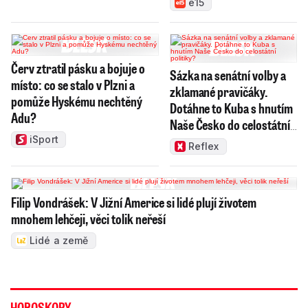
e15
Červ ztratil pásku a bojuje o
Sázka na senátní volby a
místo: co se stalo v Plzni a
zklamané pravičáky.
pomůže Hyskému nechtěný
Dotáhne to Kuba s hnutím
Adu?
Naše Česko do celostátní
politiky?
iSport
Reflex
Filip Vondrášek: V Jižní Americe si lidé plují životem
mnohem lehčeji, věci tolik neřeší
Lidé a země
HOROSKOPY