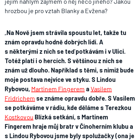
jejím náhlým zájmem o něj něco jiného? Jakou
hrozbou je pro vztah Blanky a Evžena?
„
Na Nově jsem strávila spoustu let, takže tu
znám opravdu hodně dobrých lidí. A
s některými z nich se teď potkávám i v Ulici.
Totéž platí i o hercích. S většinou z nich se
znám už dlouho. Například s těmi, s nimiž bude
moje postava nejvíce ve styku. S Lindou
Rybovou,
Martinem Fingerem
a
Vasilem
Fridrichem
se známe opravdu dobře. S Vasilem
se potkáváme v rádiu, kde děláme s Terezkou
Kostkovou
Blízká setkání, s Martinem
Fingerem hraje můj bratr v Činoherním klubu a
s Lindou Rybovou jsme byly spolužačky (ona je