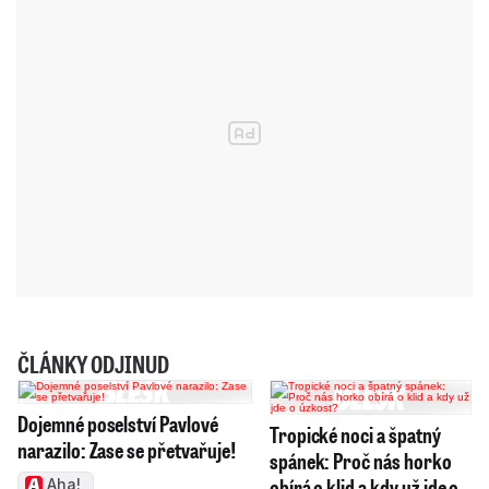
ČLÁNKY ODJINUD
Dojemné poselství Pavlové
Tropické noci a špatný
narazilo: Zase se přetvařuje!
spánek: Proč nás horko
obírá o klid a kdy už jde o
Aha!