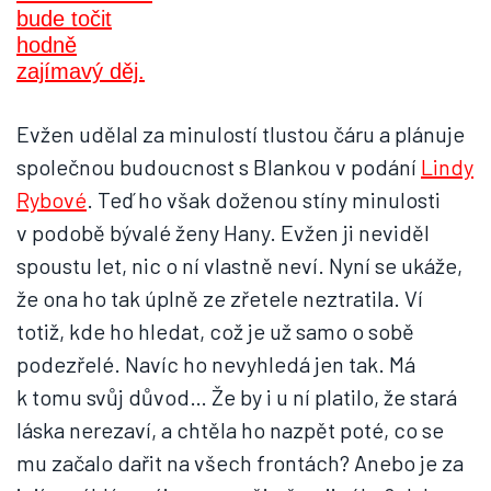
Evžen udělal za minulostí tlustou čáru a plánuje
společnou budoucnost s Blankou v podání
Lindy
Rybové
. Teď ho však doženou stíny minulosti
v podobě bývalé ženy Hany. Evžen ji neviděl
spoustu let, nic o ní vlastně neví. Nyní se ukáže,
že ona ho tak úplně ze zřetele neztratila. Ví
totiž, kde ho hledat, což je už samo o sobě
podezřelé. Navíc ho nevyhledá jen tak. Má
k tomu svůj důvod… Že by i u ní platilo, že stará
láska nerezaví, a chtěla ho nazpět poté, co se
mu začalo dařit na všech frontách? Anebo je za