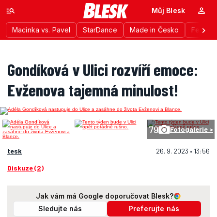
Můj Blesk
Macinka vs. Pavel
StarDance
Made in Česko
Festiva
Gondíková v Ulici rozvíří emoce:
Evženova tajemná minulost!
79
Fotogalerie >
tesk
26. 9. 2023 • 13:56
Diskuze (2)
Jak vám má Google doporučovat Blesk?
Sledujte nás
Preferujte nás