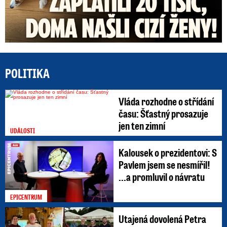
POLITIKA
Vláda rozhodne o střídání
času: Šťastný prosazuje
jen ten zimní
UDÁLOSTI
Kalousek o prezidentovi: S
Pavlem jsem se nesmířil!
...a promluvil o návratu
EPICENTRUM
Utajená dovolená Petra