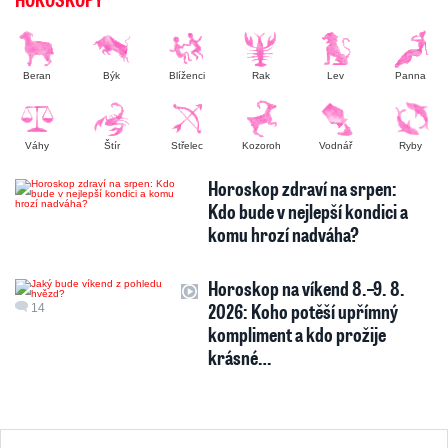
Beran
Býk
Blíženci
Rak
Lev
Panna
Váhy
Štír
Střelec
Kozoroh
Vodnář
Ryby
Horoskop zdraví na srpen:
Kdo bude v nejlepší kondici a
komu hrozí nadváha?
Horoskop na víkend 8.–9. 8.
2026: Koho potěší upřímný
14
kompliment a kdo prožije
krásné…