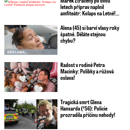
Marek Ztracený po dvou
letech příprav naplnil
amfiteátr: Kolaps na Letné!…
Alena (45) si barví vlasy roky
špatně. Děláte stejnou
chybu?
REKLAMA
Radost v rodině Petra
Macinky: Polibky a růžová
oslava!
Tragická smrt Glena
Hansarda (†56): Policie
prozradila příčinu nehody!