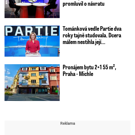
promluvil o návratu
Tománková vedle Partie dva
roky tajně studovala. Dcera
málem nestihla její…
Pronájem bytu 2+1 55 m²,
Praha - Michle