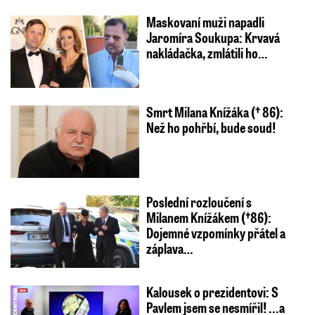
Maskovaní muži napadli
Jaromíra Soukupa: Krvavá
nakládačka, zmlátili ho…
Smrt Milana Knížáka († 86):
Než ho pohřbí, bude soud!
Poslední rozloučení s
Milanem Knížákem (†86):
Dojemné vzpomínky přátel a
záplava…
Kalousek o prezidentovi: S
Pavlem jsem se nesmířil! ...a