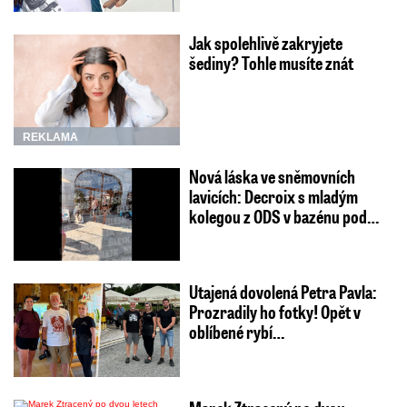
Jak spolehlivě zakryjete
šediny? Tohle musíte znát
REKLAMA
Nová láska ve sněmovních
lavicích: Decroix s mladým
kolegou z ODS v bazénu pod…
Utajená dovolená Petra Pavla:
Prozradily ho fotky! Opět v
oblíbené rybí…