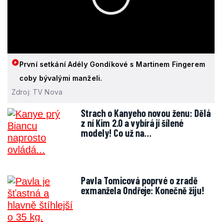
První setkání Adély Gondíkové s Martinem Fingerem
coby bývalými manželi.
Zdroj: TV Nova
Strach o Kanyeho novou ženu: Dělá
z ní Kim 2.0 a vybírá jí šílené
modely! Co už na…
Pavla Tomicová poprvé o zradě
exmanžela Ondřeje: Konečně žiju!