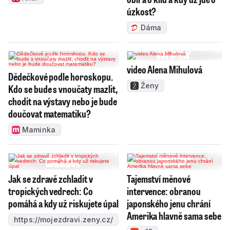
úzkost?
Dáma
video Alena Mihulová
Dědečkové podle horoskopu.
Ženy
Kdo se bude s vnoučaty mazlit,
chodit na výstavy nebo je bude
doučovat matematiku?
Maminka
Jak se zdravě zchladit v
Tajemství měnové
tropických vedrech: Co
intervence: obranou
pomáhá a kdy už riskujete úpal
japonského jenu chrání
Amerika hlavně sama sebe
https://mojezdravi.zeny.cz/