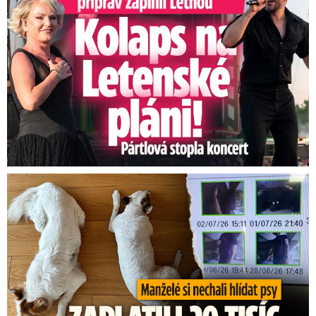
Za hlídání psů zaplatili 20 tisíc, doma našli cizí ženy!