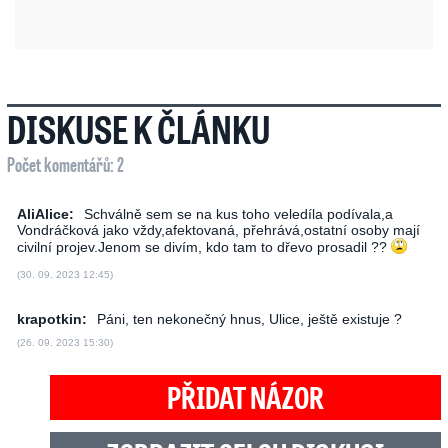
DISKUSE K ČLÁNKU
Počet komentářů: 2
AliAlice:
Schválně sem se na kus toho veledíla podívala,a
Vondráčková jako vždy,afektovaná, přehrává,ostatní osoby mají
civilní projev.Jenom se divím, kdo tam to dřevo prosadil ??
(30. 09. 2023 12:45)
krapotkin:
Páni, ten nekonečný hnus, Ulice, ještě existuje ?
(26. 09. 2023 15:30)
PŘIDAT NÁZOR