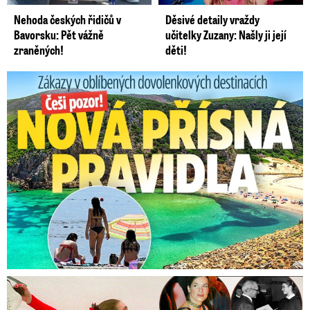
Nehoda českých řidičů v
Děsivé detaily vraždy
Bavorsku: Pět vážně
učitelky Zuzany: Našly ji její
zraněných!
děti!
Zákazy v dovolenkových rájích: Restrikce proti naháčům!
Tajná policie špehovala krasobruslařku Wittovou: Pikantní ...