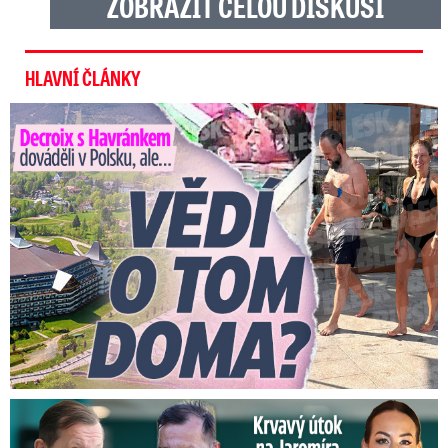
ZOBRAZIT CELOU DISKUSI
HLAVNÍ ČLÁNKY
Decroix s Havránkem dováděli v Polsku, ale… Vědí o tom doma?
Útok na Jaromíra Soukupa: Reakce Agáty na zmlácení jejího ex