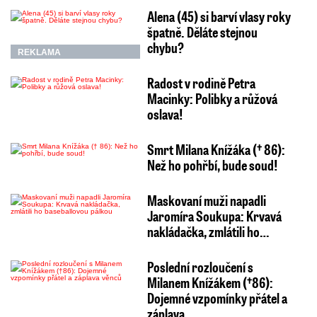
Alena (45) si barví vlasy roky
špatně. Děláte stejnou
chybu?
REKLAMA
Radost v rodině Petra
Macinky: Polibky a růžová
oslava!
Smrt Milana Knížáka († 86):
Než ho pohřbí, bude soud!
Maskovaní muži napadli
Jaromíra Soukupa: Krvavá
nakládačka, zmlátili ho…
Poslední rozloučení s
Milanem Knížákem (†86):
Dojemné vzpomínky přátel a
záplava…