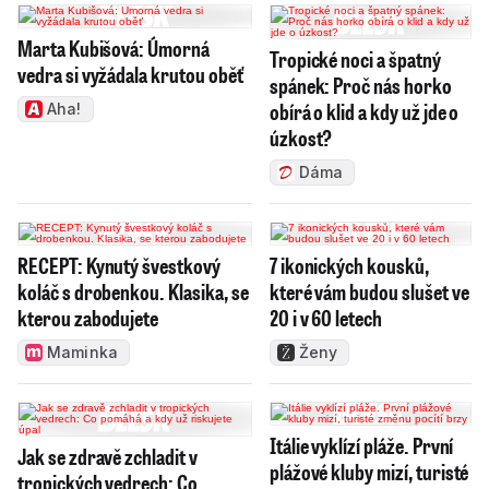
Marta Kubišová: Úmorná
Tropické noci a špatný
vedra si vyžádala krutou oběť
spánek: Proč nás horko
obírá o klid a kdy už jde o
Aha!
úzkost?
Dáma
RECEPT: Kynutý švestkový
7 ikonických kousků,
koláč s drobenkou. Klasika, se
které vám budou slušet ve
kterou zabodujete
20 i v 60 letech
Maminka
Ženy
Itálie vyklízí pláže. První
Jak se zdravě zchladit v
plážové kluby mizí, turisté
tropických vedrech: Co