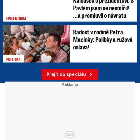
Kalousek o prezidentovi: S
Pavlem jsem se nesmířil!
...a promluvil o návratu
EPICENTRUM
Radost v rodině Petra
Macinky: Polibky a růžová
oslava!
POLITIKA
Přejít do speciálu