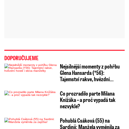
DOPORUČUJEME
Nejsilnější momenty z pohřbu
Glena Hansarda (†56):
Tajemství rakve, hvězdní…
Co prozradilo parte Milana
Knížáka – a proč vypadá tak
nezvykle?
Pohublá Csáková (55) na
Sardinii: Manžela vyměnila za