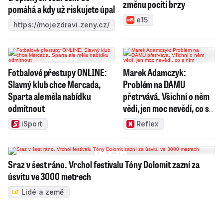
změnu pocítí brzy
pomáhá a kdy už riskujete úpal
e15
https://mojezdravi.zeny.cz/
Fotbalové přestupy ONLINE:
Marek Adamczyk:
Slavný klub chce Mercada,
Problém na DAMU
Sparta ale měla nabídku
přetrvává. Všichni o něm
odmítnout
vědí, jen moc nevědí, co s
ním
iSport
Reflex
Sraz v šest ráno. Vrchol festivalu Tóny Dolomit zazní za
úsvitu ve 3000 metrech
Lidé a země