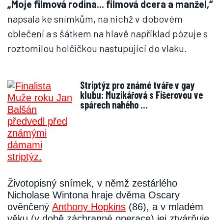
„Moje filmová rodina... filmová dcera a manžel,“
napsala ke snímkům, na nichž v dobovém
oblečení a s šátkem na hlavě například pózuje s
roztomilou holčičkou nastupující do vlaku.
Striptýz pro známé tváře v gay
klubu: Muzikářová s Fišerovou ve
spárech nahého …
Životopisný snímek, v němž zestárlého
Nicholase Wintona hraje dvěma Oscary
ověnčený
Anthony Hopkins
(86), a v mladém
věku (v době záchranné operace) jej ztvárňuje