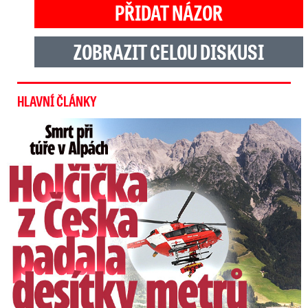
PŘIDAT NÁZOR
ZOBRAZIT CELOU DISKUSI
HLAVNÍ ČLÁNKY
Smrt Češky (†14) v Alpách: Zemřela při túře s rodiči