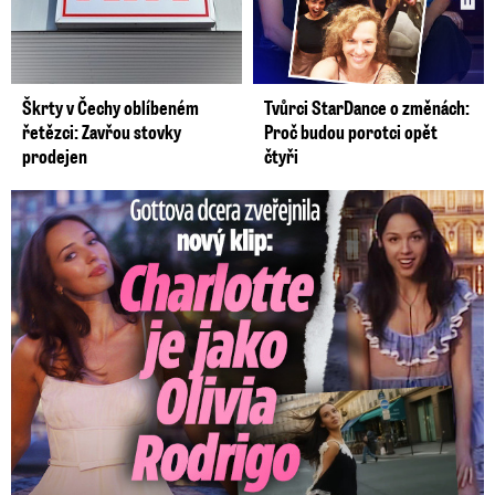
Škrty v Čechy oblíbeném
Tvůrci StarDance o změnách:
řetězci: Zavřou stovky
Proč budou porotci opět
prodejen
čtyři
Gottova dcera zveřejnila nový klip: Je jako Olivie Rodrigo!