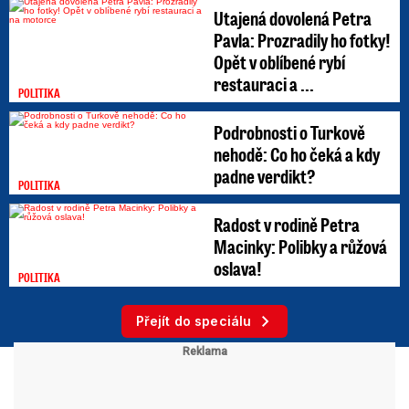
Utajená dovolená Petra
Pavla: Prozradily ho fotky!
Opět v oblíbené rybí
restauraci a ...
POLITIKA
Podrobnosti o Turkově
nehodě: Co ho čeká a kdy
padne verdikt?
POLITIKA
Radost v rodině Petra
Macinky: Polibky a růžová
oslava!
POLITIKA
Přejít do speciálu