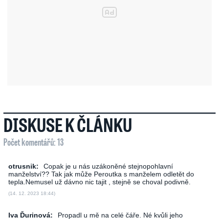
DISKUSE K ČLÁNKU
Počet komentářů: 13
otrusnik:
Copak je u nás uzákoněné stejnopohlavní
manželství?? Tak jak může Peroutka s manželem odletět do
tepla.Nemusel už dávno nic tajit , stejně se choval podivně.
(14. 12. 2023 18:44)
Iva Ďurinová:
Propadl u mě na celé čáře. Né kvůli jeho