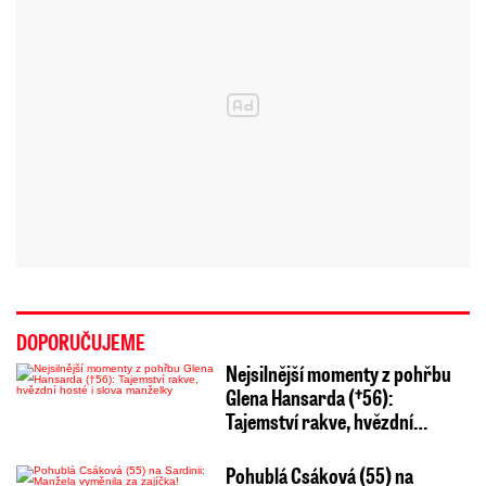
DOPORUČUJEME
Nejsilnější momenty z pohřbu
Glena Hansarda (†56):
Tajemství rakve, hvězdní…
Pohublá Csáková (55) na