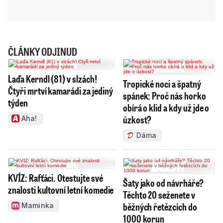
ČLÁNKY ODJINUD
Laďa Kerndl (81) v slzách!
Tropické noci a špatný
Čtyři mrtví kamarádi za jediný
spánek: Proč nás horko
týden
obírá o klid a kdy už jde o
úzkost?
Aha!
Dáma
KVÍZ: Rafťáci. Otestujte své
Šaty jako od návrháře?
znalosti kultovní letní komedie
Těchto 20 seženete v
běžných řetězcích do
Maminka
1000 korun