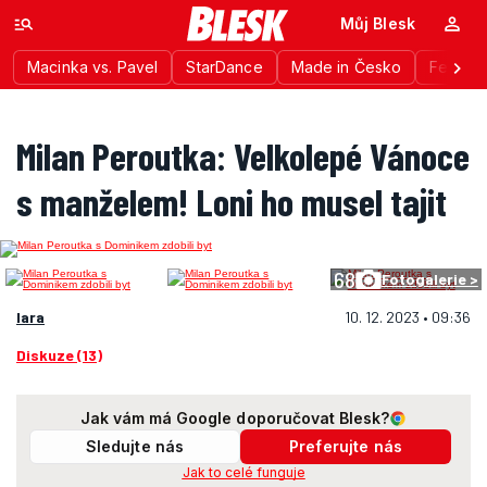
Můj Blesk
Macinka vs. Pavel
StarDance
Made in Česko
Festiva
Milan Peroutka: Velkolepé Vánoce
s manželem! Loni ho musel tajit
68
Fotogalerie >
lara
10. 12. 2023 • 09:36
Diskuze (13)
Jak vám má Google doporučovat Blesk?
Sledujte nás
Preferujte nás
Jak to celé funguje