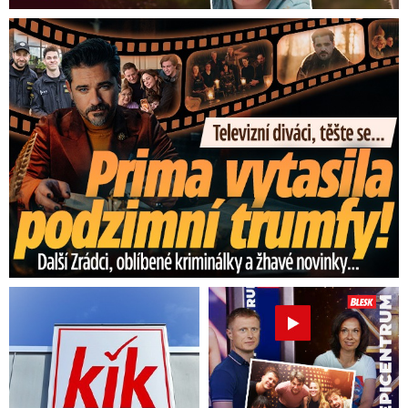
Prima vytasila podzimní trumfy! Další Zrádci a žhavé novinky