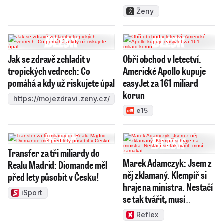
Ženy
Jak se zdravě zchladit v
Obří obchod v letectví.
tropických vedrech: Co
Americké Apollo kupuje
pomáhá a kdy už riskujete úpal
easyJet za 161 miliard
korun
https://mojezdravi.zeny.cz/
e15
Transfer za tři miliardy do
Marek Adamczyk: Jsem z
Realu Madrid: Diomande měl
něj zklamaný. Klempíř si
před lety působit v Česku!
hraje na ministra. Nestačí
iSport
se tak tvářit, musí
zamakat
Reflex