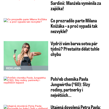
Sardinii: Manžela vyměnila za
zajíčka!
Co prozradilo parte Milana
Knížáka – a proč vypadá tak
nezvykle?
Vydrží vám barva sotva pár
týdnů? Přestaňte dělat tuhle
chybu
REKLAMA
Pohřeb chemika Pavla
Jungwirtha (†60): Slzy
rodiny, partnerky i
největších…
Utajená dovolená Petra Pavla: