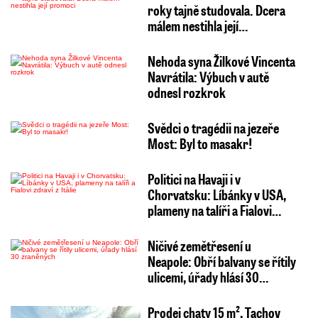
roky tajně studovala. Dcera
málem nestihla její…
Nehoda syna Žilkové Vincenta
Navrátila: Výbuch v autě
odnesl rozkrok
Svědci o tragédii na jezeře
Most: Byl to masakr!
Politici na Havaji i v
Chorvatsku: Líbánky v USA,
plameny na talíři a Fialovi…
Ničivé zemětřesení u
Neapole: Obří balvany se řítily
ulicemi, úřady hlásí 30…
Prodej chaty 15 m², Tachov