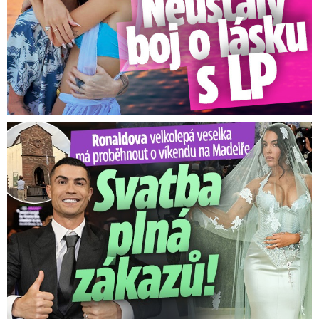
Ronaldova velkolepá veselka na Madeiře: Svatba plná zákazů!