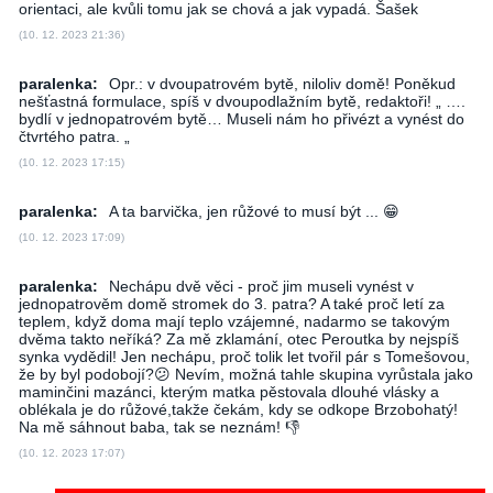
orientaci, ale kvůli tomu jak se chová a jak vypadá. Šašek
(10. 12. 2023 21:36)
paralenka:
Opr.: v dvoupatrovém bytě, niloliv domě! Poněkud
nešťastná formulace, spíš v dvoupodlažním bytě, redaktoři! „ ….
bydlí v jednopatrovém bytě… Museli nám ho přivézt a vynést do
čtvrtého patra. „
(10. 12. 2023 17:15)
paralenka:
A ta barvička, jen růžové to musí být ... 😁
(10. 12. 2023 17:09)
paralenka:
Nechápu dvě věci - proč jim museli vynést v
jednopatrověm domě stromek do 3. patra? A také proč letí za
teplem, když doma mají teplo vzájemné, nadarmo se takovým
dvěma takto neříká? Za mě zklamání, otec Peroutka by nejspíš
synka vydědil! Jen nechápu, proč tolik let tvořil pár s Tomešovou,
že by byl podobojí?😕 Nevím, možná tahle skupina vyrůstala jako
maminčini mazánci, kterým matka pěstovala dlouhé vlásky a
oblékala je do růžové,takže čekám, kdy se odkope Brzobohatý!
Na mě sáhnout baba, tak se neznám! 👎
(10. 12. 2023 17:07)