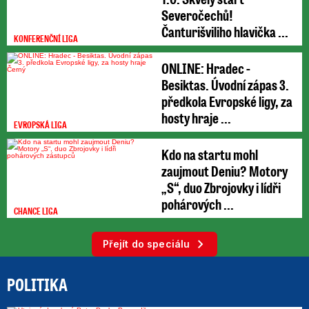
Severočechů!
Čanturišviliho hlavička ...
KONFERENČNÍ LIGA
ONLINE: Hradec -
Besiktas. Úvodní zápas 3.
předkola Evropské ligy, za
hosty hraje ...
EVROPSKÁ LIGA
Kdo na startu mohl
zaujmout Deniu? Motory
„S“, duo Zbrojovky i lídři
pohárových ...
CHANCE LIGA
Přejít do speciálu
POLITIKA