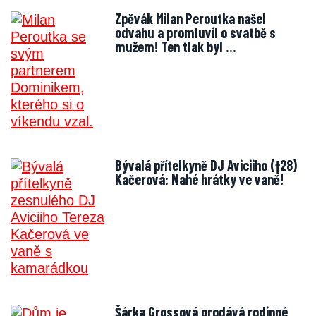
Zpěvák Milan Peroutka našel
odvahu a promluvil o svatbě s
mužem! Ten tlak byl …
Bývalá přítelkyně DJ Aviciiho (†28)
Kačerová: Nahé hrátky ve vaně!
Šárka Grossová prodává rodinné