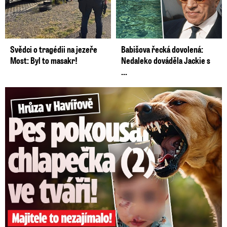
Svědci o tragédii na jezeře
Babišova řecká dovolená:
Most: Byl to masakr!
Nedaleko dováděla Jackie s
...
Hrůza v Havířově: Pes pokousal chlapečka (2) ve tváři!