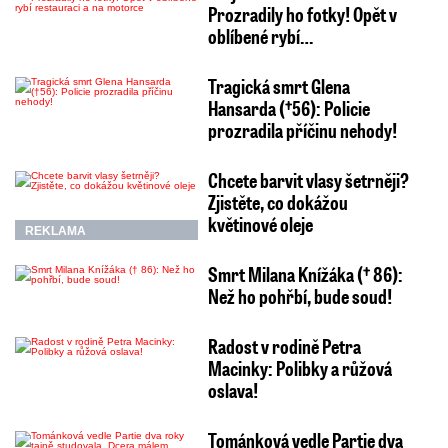
Prozradily ho fotky! Opět v
oblíbené rybí…
Tragická smrt Glena
Hansarda (†56): Policie
prozradila příčinu nehody!
Chcete barvit vlasy šetrněji?
Zjistěte, co dokážou
květinové oleje
REKLAMA
Smrt Milana Knížáka († 86):
Než ho pohřbí, bude soud!
Radost v rodině Petra
Macinky: Polibky a růžová
oslava!
Tománková vedle Partie dva