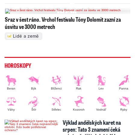
Sraz v šest ráno. Vrchol festivalu Tóny Dolomit zazní za
úsvitu ve 3000 metrech
Lidé a země
HOROSKOPY
Beran
Býk
Blíženci
Rak
Lev
Panna
Váhy
Štír
Střelec
Kozoroh
Vodnář
Ryby
Výklad andělských karet na
srpen: Tato 3 znamení čeká