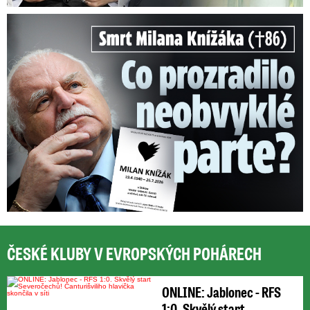
Smrt Milana Knížáka (†86): Co prozradilo neobvyklé parte?
ČESKÉ KLUBY V EVROPSKÝCH POHÁRECH
ONLINE: Jablonec - RFS
1:0. Skvělý start