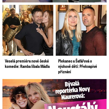
Veselá premiéra nové české
Plekanec a Šafářová o
komedie: Ramba líbala Mádla
výchově dětí: Překvapivé
přiznání
Bývalá reportérka Novy Maurerová: Neustálý boj o lásku s ...