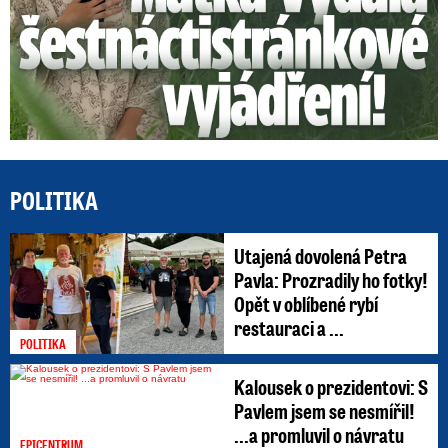
POLITIKA
Utajená dovolená Petra
Pavla: Prozradily ho fotky!
Opět v oblíbené rybí
restauraci a ...
POLITIKA
Kalousek o prezidentovi: S
Pavlem jsem se nesmířil!
...a promluvil o návratu
EPICENTRUM