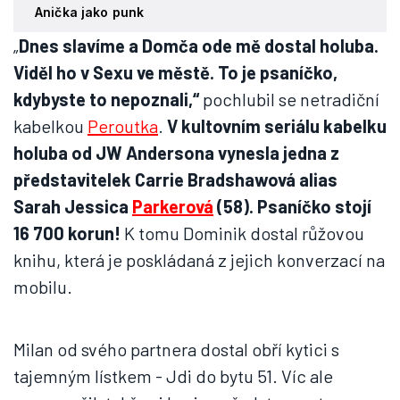
Anička jako punk
„
Dnes slavíme a Domča ode mě dostal holuba.
Viděl ho v Sexu ve městě. To je psaníčko,
kdybyste to nepoznali,“
pochlubil se netradiční
kabelkou
Peroutka
.
V kultovním seriálu kabelku
holuba od JW Andersona vynesla jedna z
představitelek Carrie Bradshawová alias
Sarah Jessica
Parkerová
(58). Psaníčko stojí
16 700 korun!
K tomu Dominik dostal růžovou
knihu, která je poskládaná z jejich konverzací na
mobilu.
Milan od svého partnera dostal obří kytici s
tajemným lístkem - Jdi do bytu 51. Víc ale