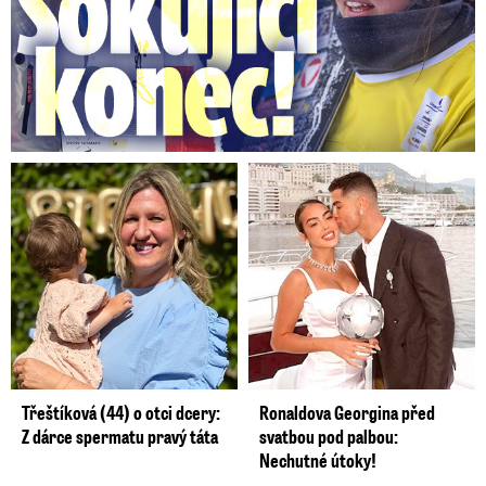
Třeštíková (44) o otci dcery:
Ronaldova Georgina před
Z dárce spermatu pravý táta
svatbou pod palbou:
Nechutné útoky!