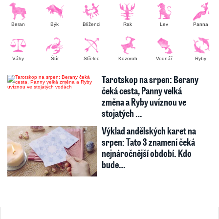
Beran
Býk
Blíženci
Rak
Lev
Panna
Váhy
Štír
Střelec
Kozoroh
Vodnář
Ryby
Tarotskop na srpen: Berany
čeká cesta, Panny velká
změna a Ryby uvíznou ve
stojatých …
Výklad andělských karet na
srpen: Tato 3 znamení čeká
nejnáročnější období. Kdo
bude…