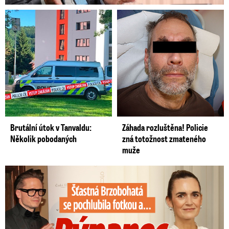
Brutální útok v Tanvaldu:
Záhada rozluštěna! Policie
Několik pobodaných
zná totožnost zmateného
muže
Šťastná Brzobohatá se pochlubila fotkou: Rýpanec od Ondřeje