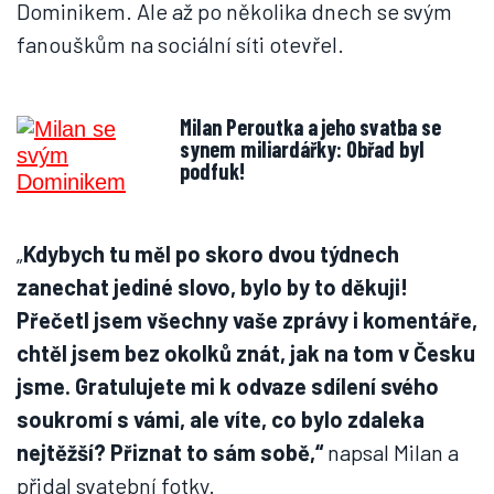
Dominikem. Ale až po několika dnech se svým
fanouškům na sociální síti otevřel.
Milan Peroutka a jeho svatba se
synem miliardářky: Obřad byl
podfuk!
„
Kdybych tu měl po skoro dvou týdnech
zanechat jediné slovo, bylo by to děkuji!
Přečetl jsem všechny vaše zprávy i komentáře,
chtěl jsem bez okolků znát, jak na tom v Česku
jsme. Gratulujete mi k odvaze sdílení svého
soukromí s vámi, ale víte, co bylo zdaleka
nejtěžší? Přiznat to sám sobě,“
napsal Milan a
přidal svatební fotky.