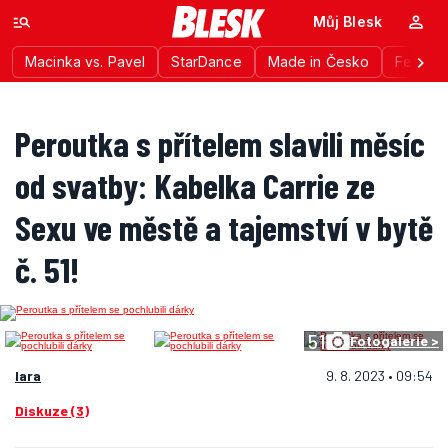
Můj Blesk
Macinka vs. Pavel
StarDance
Made in Česko
Festiva
Peroutka s přítelem slavili měsíc
od svatby: Kabelka Carrie ze
Sexu ve městě a tajemství v bytě
č. 51!
51
Fotogalerie >
lara
9. 8. 2023 • 09:54
Diskuze (3)