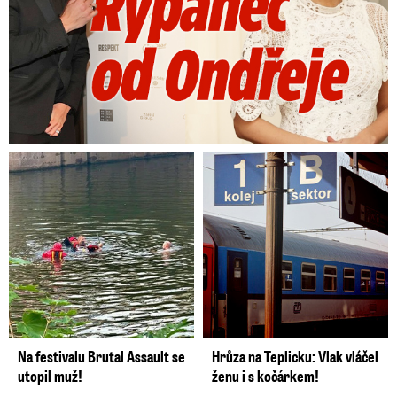
Na festivalu Brutal Assault se
Hrůza na Teplicku: Vlak vláčel
utopil muž!
ženu i s kočárkem!