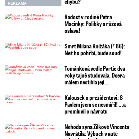
chybu?
REKLAMA
Radost v rodině Petra
Macinky: Polibky a růžová
oslava!
Smrt Milana Knížáka († 86):
Než ho pohřbí, bude soud!
Tománková vedle Partie dva
roky tajně studovala. Dcera
málem nestihla její…
Kalousek o prezidentovi: S
Pavlem jsem se nesmířil! ...a
promluvil o návratu
Nehoda syna Žilkové Vincenta
Navrátila: Výbuch v autě