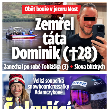
Oběť bouře v jezeru Most: Zemřel táta Dominik (†28)
Velká soupeřka Adamczykové: Šokující konec!