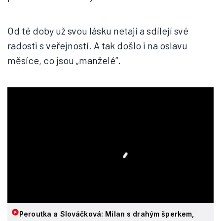
Od té doby už svou lásku netají a sdílejí své
radosti s veřejností. A tak došlo i na oslavu
měsíce, co jsou „manželé“.
Peroutka a Slováčková: Milan s drahým šperkem,