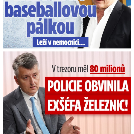
V trezoru měl 80 milionů: Policie obvinila exšéfa železnic!