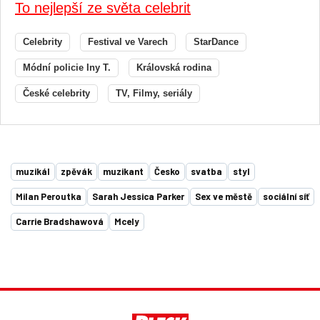
To nejlepší ze světa celebrit
Celebrity
Festival ve Varech
StarDance
Módní policie Iny T.
Královská rodina
České celebrity
TV, Filmy, seriály
muzikál
zpěvák
muzikant
Česko
svatba
styl
Milan Peroutka
Sarah Jessica Parker
Sex ve městě
sociální síť
Carrie Bradshawová
Mcely