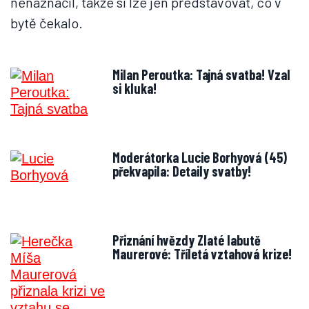
nenaznačil, takže si lze jen představovat, co v
bytě čekalo.
Milan Peroutka: Tajná svatba! Vzal
si kluka!
Moderátorka Lucie Borhyová (45)
překvapila: Detaily svatby!
Přiznání hvězdy Zlaté labutě
Maurerové: Tříletá vztahová krize!