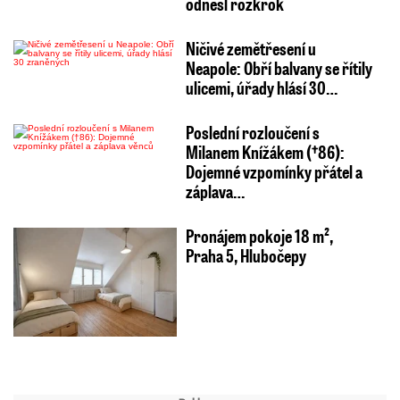
odnesl rozkrok
Ničivé zemětřesení u
Neapole: Obří balvany se řítily
ulicemi, úřady hlásí 30…
Poslední rozloučení s
Milanem Knížákem (†86):
Dojemné vzpomínky přátel a
záplava…
Pronájem pokoje 18 m²,
Praha 5, Hlubočepy