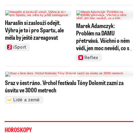
Haraslín si zaslouží odejít.
Marek Adamczyk:
Výhra je to i pro Spartu, ale
Problém na DAMU
měla by ještě zareagovat
přetrvává. Všichni o něm
vědí, jen moc nevědí, co s
iSport
ním
Reflex
Sraz v šest ráno. Vrchol festivalu Tóny Dolomit zazní za
úsvitu ve 3000 metrech
Lidé a země
HOROSKOPY