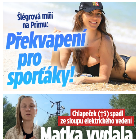
Lucie Šlégrová míří na Primu. Překvapení pro sporťáky!
Smrtelný pád chlapce: Matka vydala vyjádření na 16 stran