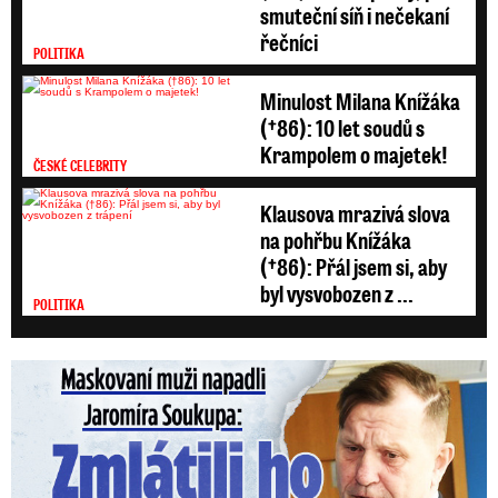
smuteční síň i nečekaní
řečníci
POLITIKA
Minulost Milana Knížáka
(†86): 10 let soudů s
Krampolem o majetek!
ČESKÉ CELEBRITY
Klausova mrazivá slova
na pohřbu Knížáka
(†86): Přál jsem si, aby
byl vysvobozen z ...
POLITIKA
Maskovaní muži napadli Jaromíra Soukupa: Krvavá nakládačka