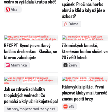
vedra si vyžádala krutou oběť
spánek: Proč nás horko
obírá o klid a kdy už jde o
Aha!
úzkost?
Dáma
RECEPT: Kynutý švestkový
7 ikonických kousků,
koláč s drobenkou. Klasika, se
které vám budou slušet ve
kterou zabodujete
20 i v 60 letech
Maminka
Ženy
Itálie vyklízí pláže. První
Jak se zdravě zchladit v
plážové kluby mizí, turisté
tropických vedrech: Co
změnu pocítí brzy
pomáhá a kdy už riskujete úpal
e15
https://mojezdravi.zeny.cz/