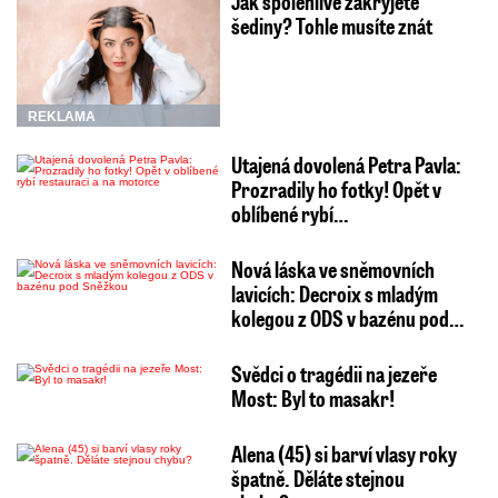
Jak spolehlivě zakryjete
šediny? Tohle musíte znát
REKLAMA
Utajená dovolená Petra Pavla:
Prozradily ho fotky! Opět v
oblíbené rybí…
Nová láska ve sněmovních
lavicích: Decroix s mladým
kolegou z ODS v bazénu pod…
Svědci o tragédii na jezeře
Most: Byl to masakr!
Alena (45) si barví vlasy roky
špatně. Děláte stejnou