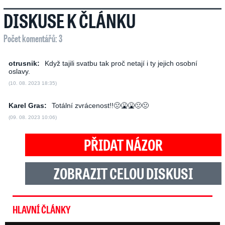
DISKUSE K ČLÁNKU
Počet komentářů: 3
otrusnik:
Když tajili svatbu tak proč netají i ty jejich osobní
oslavy.
(10. 08. 2023 18:35)
Karel Gras:
Totální zvrácenost!!🤢🤮🤮🤢🤢
(09. 08. 2023 10:06)
PŘIDAT NÁZOR
ZOBRAZIT CELOU DISKUSI
HLAVNÍ ČLÁNKY