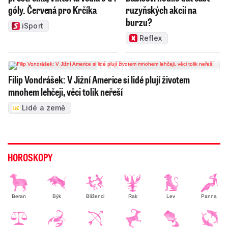
góly. Červená pro Krčíka
ruzyňských akcií na
burzu?
iSport
Reflex
Filip Vondrášek: V Jižní Americe si lidé plují životem
mnohem lehčeji, věci tolik neřeší
Lidé a země
HOROSKOPY
Beran
Býk
Blíženci
Rak
Lev
Panna