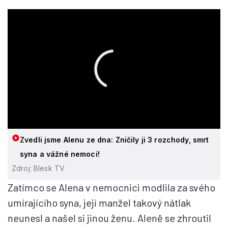
Zvedli jsme Alenu ze dna: Zničily ji 3 rozchody, smrt
syna a vážné nemoci!
Zdroj: Blesk TV
Zatímco se Alena v nemocnici modlila za svého
umírajícího syna, její manžel takový nátlak
neunesl a našel si jinou ženu. Aleně se zhroutil