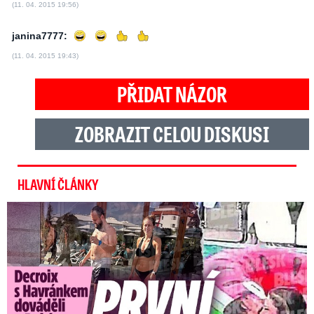
(11. 04. 2015 19:56)
janina7777:
(11. 04. 2015 19:43)
PŘIDAT NÁZOR
ZOBRAZIT CELOU DISKUSI
HLAVNÍ ČLÁNKY
Exministryně s Havránkem dováděli v Polsku: První slova!