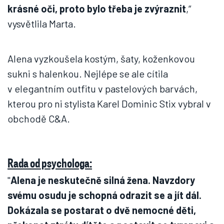
krásné oči, proto bylo třeba je zvýraznit
,“
vysvětlila Marta.
Alena vyzkoušela kostým, šaty, koženkovou
sukni s halenkou. Nejlépe se ale cítila
v elegantním outfitu v pastelových barvách,
kterou pro ni stylista Karel Dominic Stix vybral v
obchodě C&A.
Rada od psychologa:
"
Alena je neskutečně silná žena. Navzdory
svému osudu je schopná odrazit se a jít dál.
Dokázala se postarat o dvě nemocné děti,