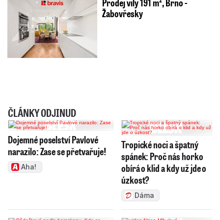
Prodej vily 191 m², Brno -
Žabovřesky
ČLÁNKY ODJINUD
Dojemné poselství Pavlové
Tropické noci a špatný
narazilo: Zase se přetvařuje!
spánek: Proč nás horko
obírá o klid a kdy už jde o
Aha!
úzkost?
Dáma