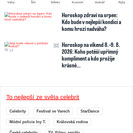
Váhy
Štír
Střelec
Kozoroh
Vodnář
Ryby
Horoskop zdraví na srpen:
Kdo bude v nejlepší kondici a
komu hrozí nadváha?
Horoskop na víkend 8.–9. 8.
2026: Koho potěší upřímný
14
kompliment a kdo prožije
krásné…
To nejlepší ze světa celebrit
Celebrity
Festival ve Varech
StarDance
Módní policie Iny T.
Královská rodina
České celebrity
TV, Filmy, seriály