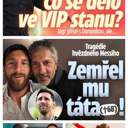
Tragédie hvězdného Messiho: Zemřel mu táta (†68)!