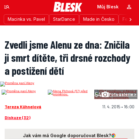
Můj Blesk
Macinka vs. Pavel
StarDance
Made in Česko
Festiva
Zvedli jsme Alenu ze dna: Zničila
ji smrt dítěte, tři drsné rozchody
a postižení dětí
54
Fotogalerie >
Tereza Kühnelová
11. 4. 2015 • 16:00
Diskuze (32)
Jak vám má Google doporučovat Blesk?