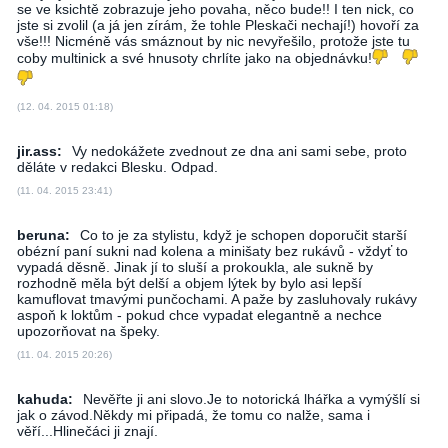
se ve ksichtě zobrazuje jeho povaha, něco bude!! I ten nick, co
jste si zvolil (a já jen zírám, že tohle Pleskači nechají!) hovoří za
vše!!! Nicméně vás smáznout by nic nevyřešilo, protože jste tu
coby multinick a své hnusoty chrlíte jako na objednávku!
(12. 04. 2015 01:18)
jir.ass:
Vy nedokážete zvednout ze dna ani sami sebe, proto
děláte v redakci Blesku. Odpad.
(11. 04. 2015 23:41)
beruna:
Co to je za stylistu, když je schopen doporučit starší
obézní paní sukni nad kolena a minišaty bez rukávů - vždyť to
vypadá děsně. Jinak jí to sluší a prokoukla, ale sukně by
rozhodně měla být delší a objem lýtek by bylo asi lepší
kamuflovat tmavými punčochami. A paže by zasluhovaly rukávy
aspoň k loktům - pokud chce vypadat elegantně a nechce
upozorňovat na špeky.
(11. 04. 2015 20:26)
kahuda:
Nevěřte ji ani slovo.Je to notorická lhářka a vymýšlí si
jak o závod.Někdy mi připadá, že tomu co nalže, sama i
věří...Hlinečáci ji znají.