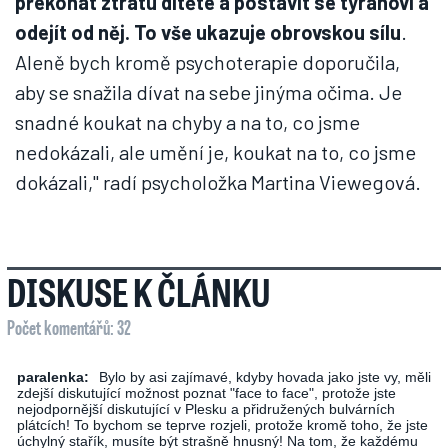
překonat ztrátu dítěte a postavit se tyranovi a
odejít od něj. To vše ukazuje obrovskou sílu
.
Aleně bych kromě psychoterapie doporučila,
aby se snažila dívat na sebe jinýma očima. Je
snadné koukat na chyby a na to, co jsme
nedokázali, ale umění je, koukat na to, co jsme
dokázali," radí psycholožka Martina Viewegová.
DISKUSE K ČLÁNKU
Počet komentářů: 32
paralenka:
Bylo by asi zajímavé, kdyby hovada jako jste vy, měli
zdejší diskutující možnost poznat "face to face", protože jste
nejodpornější diskutující v Plesku a přidružených bulvárních
plátcích! To bychom se teprve rozjeli, protože kromě toho, že jste
úchylný stařík, musíte být strašně hnusný! Na tom, že každému