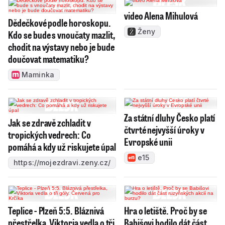
video Alena Mihulová
Dědečkové podle horoskopu.
Ženy
Kdo se bude s vnoučaty mazlit,
chodit na výstavy nebo je bude
doučovat matematiku?
Maminka
Za státní dluhy Česko platí
Jak se zdravě zchladit v
čtvrté nejvyšší úroky v
tropických vedrech: Co
Evropské unii
pomáhá a kdy už riskujete úpal
e15
https://mojezdravi.zeny.cz/
Teplice - Plzeň 5:5. Bláznivá
Hra o letiště. Proč by se
přestřelka, Viktoria vedla o tři
Babišovi hodilo dát část