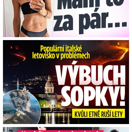
Erupce sicilské sopky Etny: Ruší desítky letů