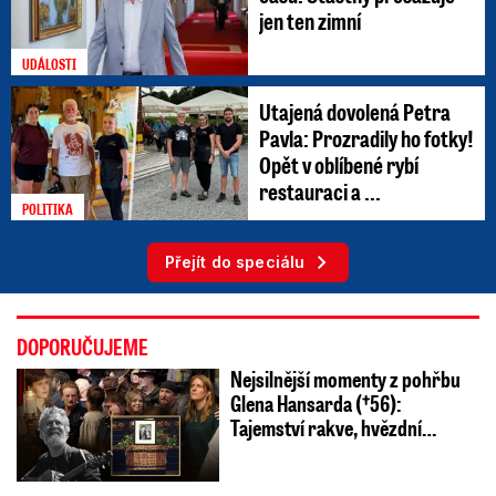
jen ten zimní
UDÁLOSTI
Utajená dovolená Petra
Pavla: Prozradily ho fotky!
Opět v oblíbené rybí
restauraci a ...
POLITIKA
Přejít do speciálu
DOPORUČUJEME
Nejsilnější momenty z pohřbu
Glena Hansarda (†56):
Tajemství rakve, hvězdní…