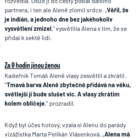
rozvedla. Osud jí do cesty poslal dalšího
partnera, i ten ale Aleně zlomil srdce. „
Věřil, že
je indián, a jednoho dne bez jakéhokoliv
vysvětlení zmizel
,“ vysvětlila Alena s tím, že se
přidal k sektě lidí.
Za 9 hodin jinou ženou
Kadeřník Tomáš Aleně vlasy zesvětlil a zkrátil.
"
Tmavá barva Aleně zbytečně přidává na věku,
světlejší jí bude slušet víc. A vlasy zkrátim
kolem obličeje
," prozradil.
Když byl účes hotový, vzala si Alenu do parády
vizážistka Marta Pelikán Vlásenková. „
Alena má