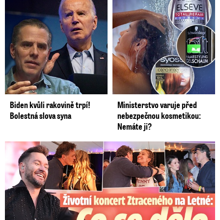
Biden kvůli rakovině trpí!
Ministerstvo varuje před
Bolestná slova syna
nebezpečnou kosmetikou:
Nemáte ji?
Koncert Ztraceného na Letné: Jágr přišel s Dominikou, ale...