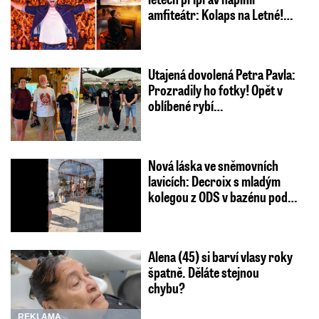
amfiteátr: Kolaps na Letné!…
Utajená dovolená Petra Pavla:
Prozradily ho fotky! Opět v
oblíbené rybí…
Nová láska ve sněmovních
lavicích: Decroix s mladým
kolegou z ODS v bazénu pod…
Alena (45) si barví vlasy roky
špatně. Děláte stejnou
chybu?
REKLAMA