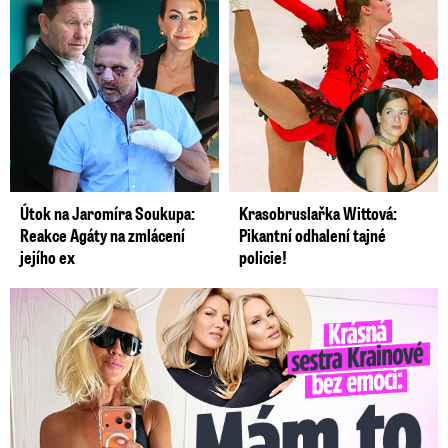
Útok na Jaromíra Soukupa:
Krasobruslařka Wittová:
Reakce Agáty na zmlácení
Pikantní odhalení tajné
jejího ex
policie!
Krásná sestra Krainové bez emocí: Mám to za pár…