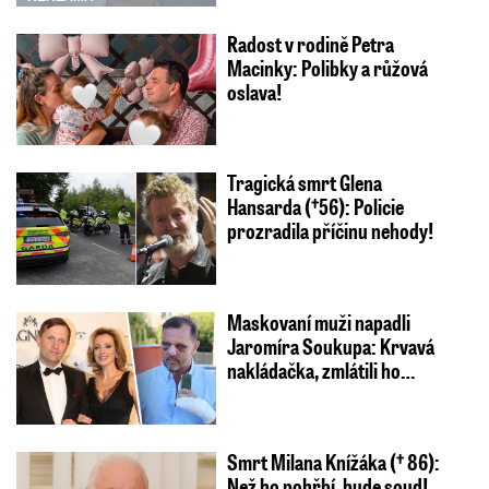
Radost v rodině Petra
Macinky: Polibky a růžová
oslava!
Tragická smrt Glena
Hansarda (†56): Policie
prozradila příčinu nehody!
Maskovaní muži napadli
Jaromíra Soukupa: Krvavá
nakládačka, zmlátili ho…
Smrt Milana Knížáka († 86):
Než ho pohřbí, bude soud!