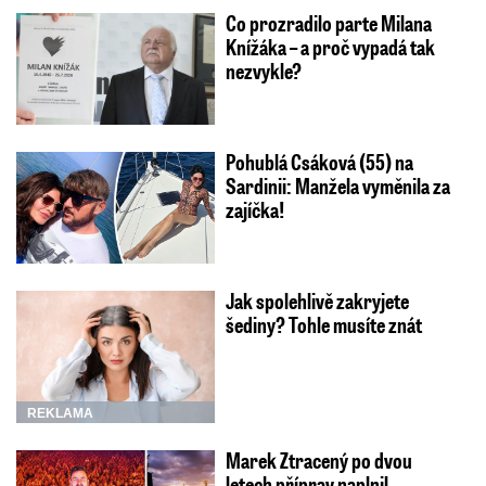
Co prozradilo parte Milana
Knížáka – a proč vypadá tak
nezvykle?
Pohublá Csáková (55) na
Sardinii: Manžela vyměnila za
zajíčka!
Jak spolehlivě zakryjete
šediny? Tohle musíte znát
REKLAMA
Marek Ztracený po dvou
letech příprav naplnil