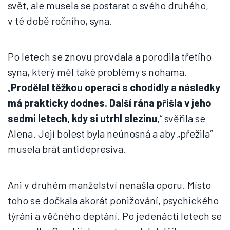
svět, ale musela se postarat o svého druhého,
v té době ročního, syna.
Po letech se znovu provdala a porodila třetího
syna, který měl také problémy s nohama.
„
Prodělal těžkou operaci s chodidly a následky
má prakticky dodnes. Další rána přišla v jeho
sedmi letech, kdy si utrhl slezinu
,“ svěřila se
Alena. Její bolest byla neúnosná a aby „přežila“
musela brát antidepresiva.
Ani v druhém manželství nenašla oporu. Místo
toho se dočkala akorát ponižování, psychického
týrání a věčného deptání. Po jedenácti letech se