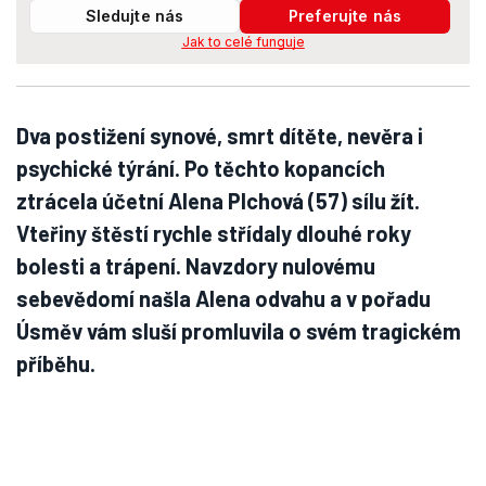
Sledujte nás
Preferujte nás
Jak to celé funguje
Dva postižení synové, smrt dítěte, nevěra i
psychické týrání. Po těchto kopancích
ztrácela účetní Alena Plchová (57) sílu žít.
Vteřiny štěstí rychle střídaly dlouhé roky
bolesti a trápení. Navzdory nulovému
sebevědomí našla Alena odvahu a v pořadu
Úsměv vám sluší promluvila o svém tragickém
příběhu.