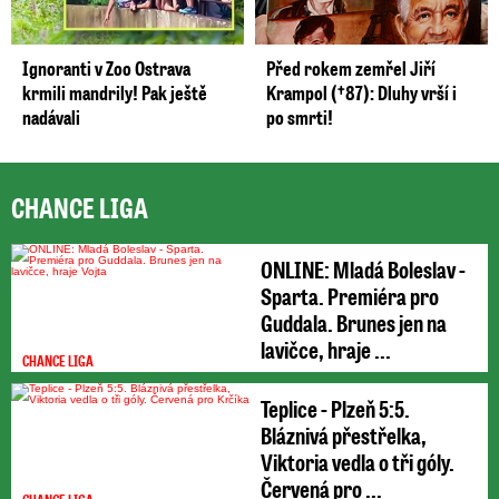
Ignoranti v Zoo Ostrava
Před rokem zemřel Jiří
krmili mandrily! Pak ještě
Krampol (†87): Dluhy vrší i
nadávali
po smrti!
CHANCE LIGA
ONLINE: Mladá Boleslav -
Sparta. Premiéra pro
Guddala. Brunes jen na
lavičce, hraje ...
CHANCE LIGA
Teplice - Plzeň 5:5.
Bláznivá přestřelka,
Viktoria vedla o tři góly.
Červená pro ...