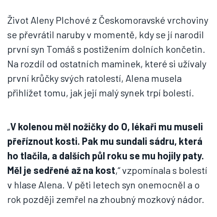
Život Aleny Plchové z Českomoravské vrchoviny
se převrátil naruby v momentě, kdy se jí narodil
první syn Tomáš s postižením dolních končetin.
Na rozdíl od ostatních maminek, které si užívaly
první krůčky svých ratolestí, Alena musela
přihlížet tomu, jak její malý synek trpí bolestí.
„
V kolenou měl nožičky do O, lékaři mu museli
přeříznout kosti. Pak mu sundali sádru, která
ho tlačila, a dalších půl roku se mu hojily paty.
Měl je sedřené až na kost
,“ vzpomínala s bolestí
v hlase Alena. V pěti letech syn onemocněl a o
rok později zemřel na zhoubný mozkový nádor.