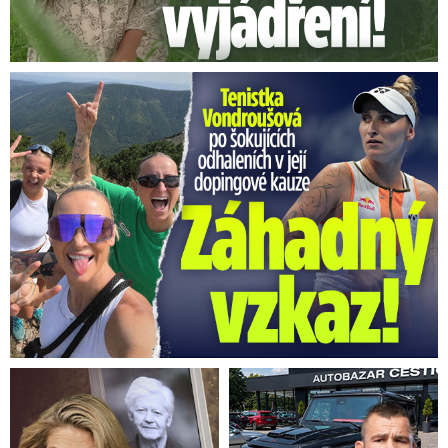
Vondroušová po šokujících odhaleních v kauze: Záhadný vzkaz!