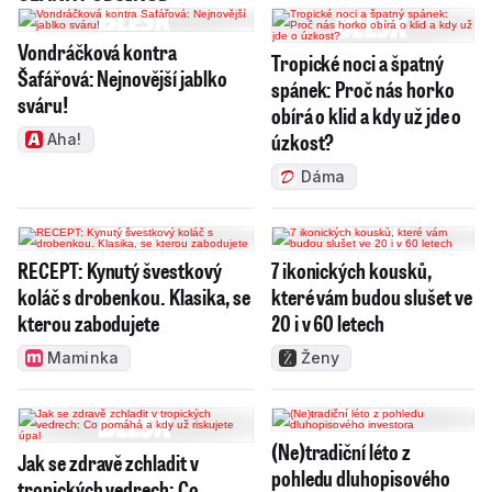
Vondráčková kontra
Tropické noci a špatný
Šafářová: Nejnovější jablko
spánek: Proč nás horko
sváru!
obírá o klid a kdy už jde o
úzkost?
Aha!
Dáma
RECEPT: Kynutý švestkový
7 ikonických kousků,
koláč s drobenkou. Klasika, se
které vám budou slušet ve
kterou zabodujete
20 i v 60 letech
Maminka
Ženy
(Ne)tradiční léto z
Jak se zdravě zchladit v
pohledu dluhopisového
tropických vedrech: Co