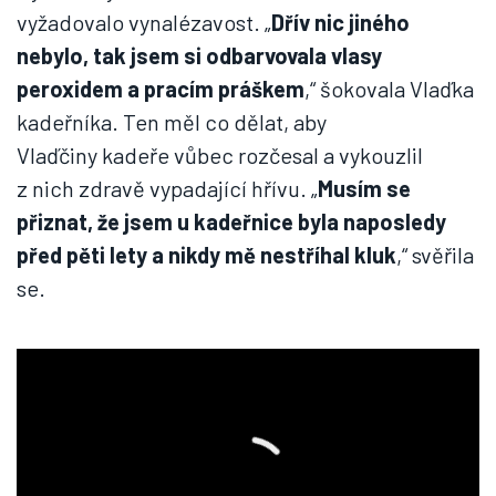
vyžadovalo vynalézavost. „
Dřív nic jiného
nebylo, tak jsem si odbarvovala vlasy
peroxidem a pracím práškem
,“ šokovala Vlaďka
kadeřníka. Ten měl co dělat, aby
Vlaďčiny kadeře vůbec rozčesal a vykouzlil
z nich zdravě vypadající hřívu. „
Musím se
přiznat, že jsem u kadeřnice byla naposledy
před pěti lety a nikdy mě nestříhal kluk
,“ svěřila
se.