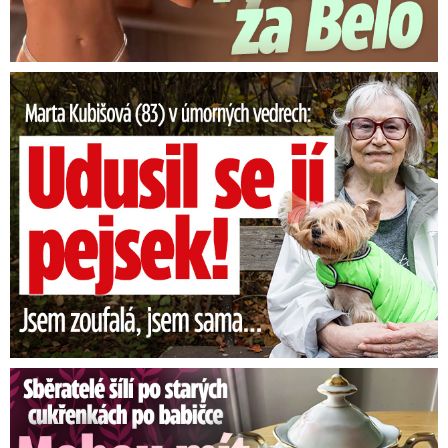
Marta Kubišová (83) v úmorných vedrech: Udusil se jí pejsek!
Sběratelé šílí po cukřenkách po babičce: Statisícová hodnota