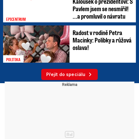
Kalousek o prezidentovi: S
Pavlem jsem se nesmířil!
...a promluvil o návratu
EPICENTRUM
Radost v rodině Petra
Macinky: Polibky a růžová
oslava!
POLITIKA
Přejít do speciálu