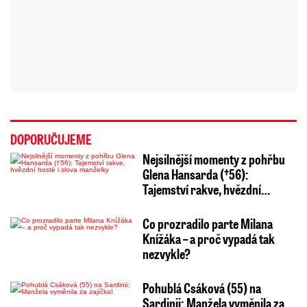
DOPORUČUJEME
Nejsilnější momenty z pohřbu
Glena Hansarda (†56):
Tajemství rakve, hvězdní…
Co prozradilo parte Milana
Knížáka – a proč vypadá tak
nezvykle?
Pohublá Csáková (55) na
Sardinii: Manžela vyměnila za