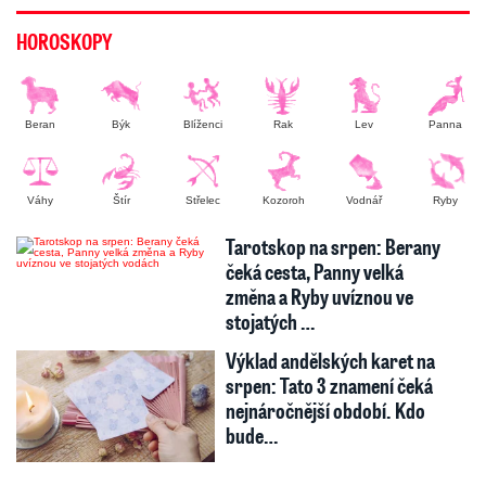
HOROSKOPY
Beran
Býk
Blíženci
Rak
Lev
Panna
Váhy
Štír
Střelec
Kozoroh
Vodnář
Ryby
Tarotskop na srpen: Berany
čeká cesta, Panny velká
změna a Ryby uvíznou ve
stojatých …
Výklad andělských karet na
srpen: Tato 3 znamení čeká
nejnáročnější období. Kdo
bude…