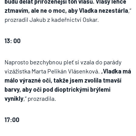
budu dělat přirozenější tón vlasů. Vlasy lehce
ztmavím, ale ne o moc, aby Vlaďka nezestárla
,“
prozradil Jakub z kadeřnictví Oskar.
13: 00
Naprosto bezchybnou pleť si vzala do parády
vizážistka Marta Pelikán Vlásenková. „
Vlaďka má
málo výrazné oči, takže jsem zvolila tmavší
barvy, aby oči pod dioptrickými brýlemi
vynikly
,“ prozradila.
17:00