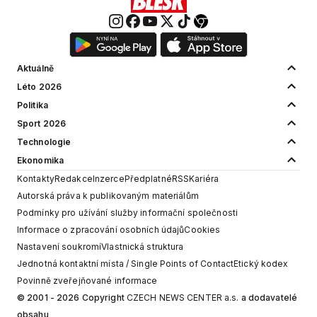
Aktuálně
Léto 2026
Politika
Sport 2026
Technologie
Ekonomika
Kontakty
Redakce
Inzerce
Předplatné
RSS
Kariéra
Autorská práva k publikovaným materiálům
Podmínky pro užívání služby informační společnosti
Informace o zpracování osobních údajů
Cookies
Nastavení soukromí
Vlastnická struktura
Jednotná kontaktní místa / Single Points of Contact
Etický kodex
Povinně zveřejňované informace
© 2001 - 2026 Copyright
CZECH NEWS CENTER a.s.
a dodavatelé
obsahu