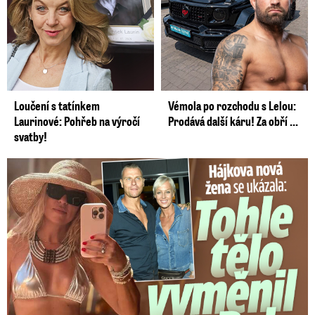
Loučení s tatínkem
Vémola po rozchodu s Lelou:
Laurinové: Pohřeb na výročí
Prodává další káru! Za obří ...
svatby!
Tohle tělo nahradilo Belo: Nová partnerka se ukázala...