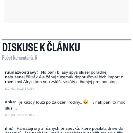
DISKUSE K ČLÁNKU
Počet komentářů: 6
ruudazvostravy:
Nó,paní bi asy spýš slušel pořádnej
nabušenej čů*rák.Ale žánej tůzemák,doporučoval bich import z
rovníkoví Afryki,tam sou zvlášť vistátý a čumjej prej nonstop.
(29. 03. 2015 17:38)
anka:
je kazdy touzi po zalozeni rodiny..
Jinak pani to moc
slusi...
(29. 03. 2015 15:01)
illis:
Pamatuji si ji z různých příspěvků, které posílala dříve do