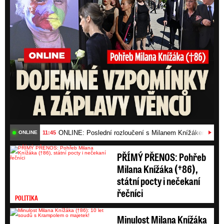
ONLINE: Poslední rozloučení s Milanem Knížákem (†86)
11:45
ONLINE
PŘÍMÝ PŘENOS: Pohřeb
Milana Knížáka (†86),
státní pocty i nečekaní
řečníci
POLITIKA
Minulost Milana Knížáka