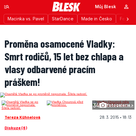
Můj Blesk
Macinka vs. Pavel
StarDance
Made in Česko
Festiva
Proměna osamocené Vlaďky:
Smrt rodičů, 15 let bez chlapa a
vlasy odbarvené pracím
práškem!
34
Fotogalerie >
Tereza Kühnelová
28. 3. 2015 • 18:13
Diskuze (6)