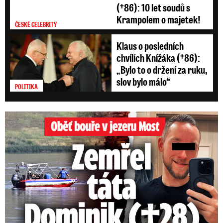
(†86): 10 let soudů s
Krampolem o majetek!
ČESKÉ CELEBRITY
Klaus o posledních
chvílích Knížáka (†86):
„Bylo to o držení za ruku,
slov bylo málo“
POLITIKA
Oběť bouře v jezeru Most: Zemřel táta Dominik (†28)