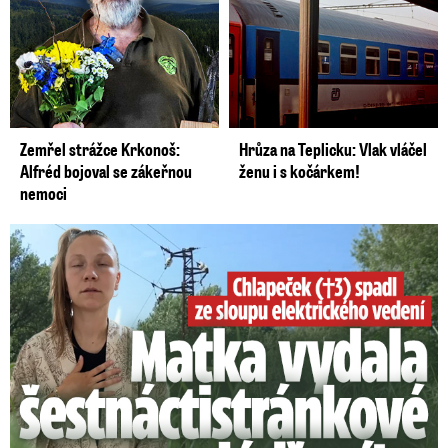
Zemřel strážce Krkonoš:
Hrůza na Teplicku: Vlak vláčel
Alfréd bojoval se zákeřnou
ženu i s kočárkem!
nemoci
Smrtelný pád chlapce: Matka vydala vyjádření na 16 stran