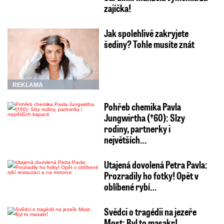
zajíčka!
Jak spolehlivě zakryjete
šediny? Tohle musíte znát
REKLAMA
Pohřeb chemika Pavla
Jungwirtha (†60): Slzy
rodiny, partnerky i
největších…
Utajená dovolená Petra Pavla:
Prozradily ho fotky! Opět v
oblíbené rybí…
Svědci o tragédii na jezeře
Most: Byl to masakr!