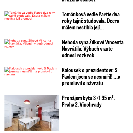
Tománková vedle Partie dva
roky tajně studovala. Dcera
málem nestihla její…
Nehoda syna Žilkové Vincenta
Navrátila: Výbuch v autě
odnesl rozkrok
Kalousek o prezidentovi: S
Pavlem jsem se nesmířil! ...a
promluvil o návratu
Pronájem bytu 3+1 95 m²,
Praha 2, Vinohrady