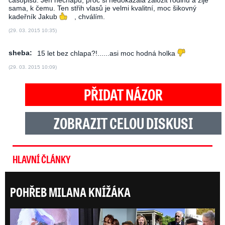
časopisů. Jen nechápu, proč si nedokázala založit rodinu a žije
sama, k čemu. Ten střih vlasů je velmi kvalitní, moc šikovný
kadeřník Jakub
, chválím.
(29. 03. 2015 10:35)
sheba:
15 let bez chlapa?!......asi moc hodná holka
(29. 03. 2015 10:09)
PŘIDAT NÁZOR
ZOBRAZIT CELOU DISKUSI
HLAVNÍ ČLÁNKY
POHŘEB MILANA KNÍŽÁKA
ONLI