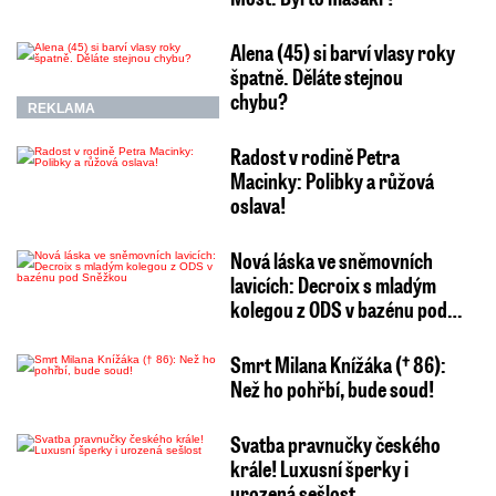
Alena (45) si barví vlasy roky
špatně. Děláte stejnou
chybu?
REKLAMA
Radost v rodině Petra
Macinky: Polibky a růžová
oslava!
Nová láska ve sněmovních
lavicích: Decroix s mladým
kolegou z ODS v bazénu pod…
Smrt Milana Knížáka († 86):
Než ho pohřbí, bude soud!
Svatba pravnučky českého
krále! Luxusní šperky i
urozená sešlost