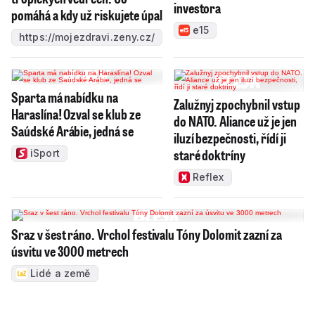
investora
pomáhá a kdy už riskujete úpal
e15
https://mojezdravi.zeny.cz/
Sparta má nabídku na
Zalužnyj zpochybnil vstup
Haraslína! Ozval se klub ze
do NATO. Aliance už je jen
Saúdské Arábie, jedná se
iluzí bezpečnosti, řídí ji
staré doktríny
iSport
Reflex
Sraz v šest ráno. Vrchol festivalu Tóny Dolomit zazní za
úsvitu ve 3000 metrech
Lidé a země