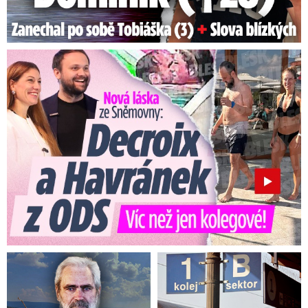
Nová láska ve Sněmovně: Decroix s mladým kolegou z ODS