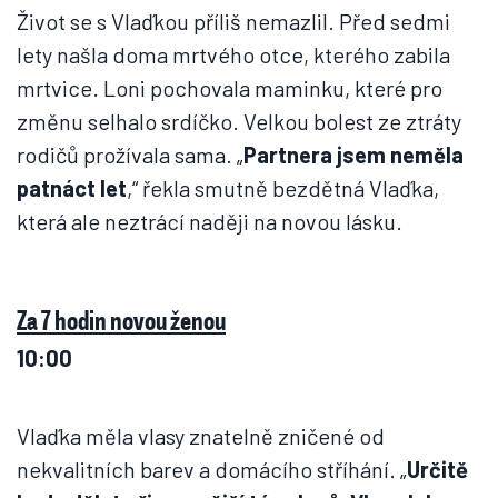
Život se s Vlaďkou příliš nemazlil. Před sedmi
lety našla doma mrtvého otce, kterého zabila
mrtvice. Loni pochovala maminku, které pro
změnu selhalo srdíčko. Velkou bolest ze ztráty
rodičů prožívala sama. „
Partnera jsem neměla
patnáct let
,“ řekla smutně bezdětná Vlaďka,
která ale neztrácí naději na novou lásku.
Za 7 hodin novou ženou
10:00
Vlaďka měla vlasy znatelně zničené od
nekvalitních barev a domácího stříhání. „
Určitě