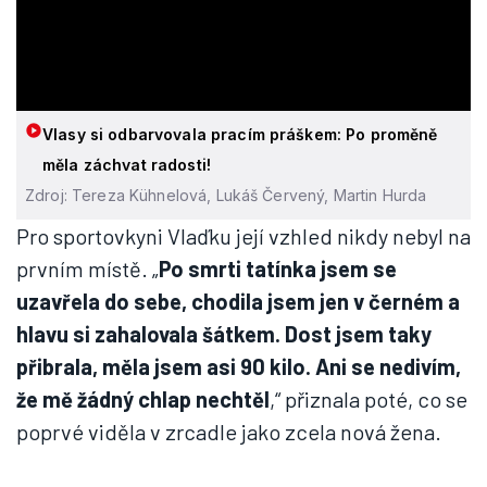
Vlasy si odbarvovala pracím práškem: Po proměně
měla záchvat radosti!
Zdroj: Tereza Kühnelová, Lukáš Červený, Martin Hurda
Pro sportovkyni Vlaďku její vzhled nikdy nebyl na
prvním místě. „
Po smrti tatínka jsem se
uzavřela do sebe, chodila jsem jen v černém a
hlavu si zahalovala šátkem. Dost jsem taky
přibrala, měla jsem asi 90 kilo. Ani se nedivím,
že mě žádný chlap nechtěl
,“ přiznala poté, co se
poprvé viděla v zrcadle jako zcela nová žena.