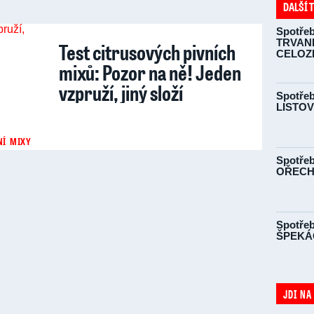
DALŠÍ 
Spotřeb
TRVAN
Test citrusových pivních
CELOZ
mixů: Pozor na ně! Jeden
vzpruží, jiný složí
Spotřeb
LISTOV
NÍ MIXY
Spotřeb
OŘECH
Spotřeb
ŠPEKÁ
JDI NA