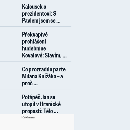
Kalousek o
prezidentovi: S
Pavlem jsem se ...
Překvapivé
prohlášení
hudebnice
Kovalové: Slavím, ...
Co prozradilo parte
Milana Knížáka – a
proč ...
Potápěč Jan se
utopil v Hranické
propasti: Tělo ...