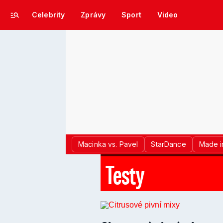
Celebrity
Zprávy
Sport
Video
Macinka vs. Pavel
StarDance
Made i
Testy