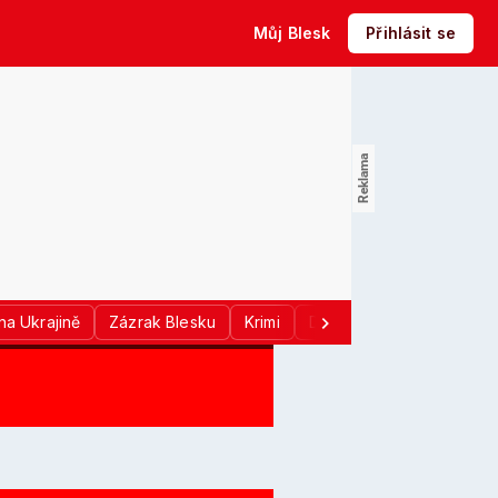
Můj Blesk
Přihlásit se
na Ukrajině
Zázrak Blesku
Krimi
Donald Trump
Sport