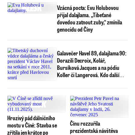
Vzácná pocta: Evu Holubovou
přijal dalajlama. „Tibeťané
dovedou zatnout zuby,“ zmínila
genocidu od Číny
Galavečer Havel 89, dalajlama 90:
Dorazili Decroix, Kolář,
Bursíková Jacques a na pódiu
Koller či Langerová. Kdo další
přišel?
Hrozivý pád dálničního
Čínu rozzuřila
mostu v Číně: Stavba se
prezidentská návštěva
zřítila jen krátce po