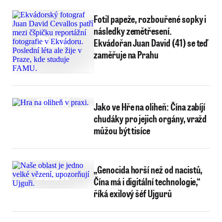
Fotil papeže, rozbouřené sopky i
následky zemětřesení.
Ekvádořan Juan David (41) se teď
zaměřuje na Prahu
Jako ve Hře na oliheň: Čína zabíjí
chudáky pro jejich orgány, vražd
můžou být tisíce
„Genocida horší než od nacistů,
Čína má i digitální technologie,“
říká exilový šéf Ujgurů