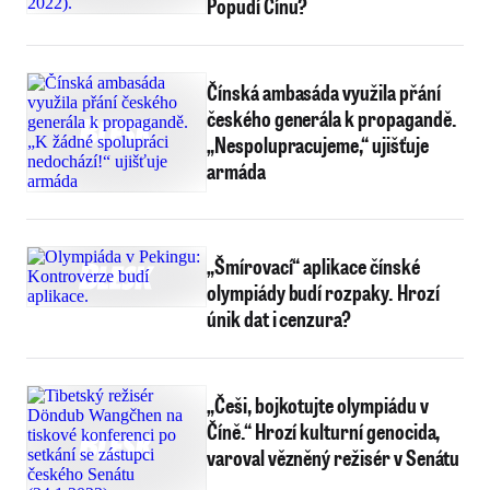
Popudí Čínu?
Čínská ambasáda využila přání
českého generála k propagandě.
„Nespolupracujeme,“ ujišťuje
armáda
„Šmírovací“ aplikace čínské
olympiády budí rozpaky. Hrozí
únik dat i cenzura?
„Češi, bojkotujte olympiádu v
Číně.“ Hrozí kulturní genocida,
varoval vězněný režisér v Senátu