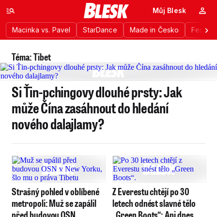
Můj Blesk
Macinka vs. Pavel
StarDance
Made in Česko
Festiva
Téma: Tibet
Si Ťin-pchingovy dlouhé prsty: Jak
může Čína zasáhnout do hledání
nového dalajlamy?
Strašný pohled v oblíbené
Z Everestu chtějí po 30
metropoli: Muž se zapálil
letech odnést slavné tělo
před budovou OSN
„Green Boots“: Ani dnes