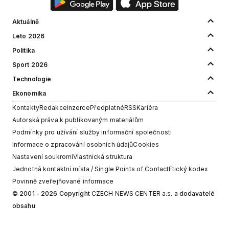
Aktuálně
Léto 2026
Politika
Sport 2026
Technologie
Ekonomika
Kontakty
Redakce
Inzerce
Předplatné
RSS
Kariéra
Autorská práva k publikovaným materiálům
Podmínky pro užívání služby informační společnosti
Informace o zpracování osobních údajů
Cookies
Nastavení soukromí
Vlastnická struktura
Jednotná kontaktní místa / Single Points of Contact
Etický kodex
Povinně zveřejňované informace
© 2001 - 2026 Copyright
CZECH NEWS CENTER a.s.
a dodavatelé
obsahu