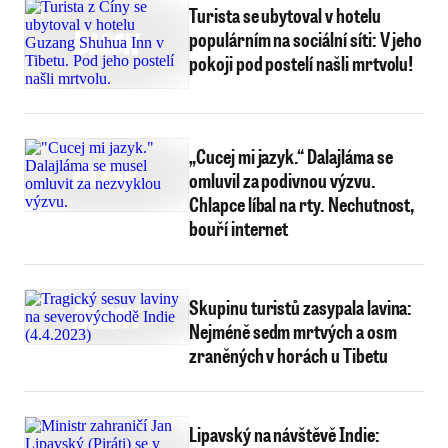
Turista se ubytoval v hotelu
populárním na sociální síti: V jeho
pokoji pod postelí našli mrtvolu!
„Cucej mi jazyk.“ Dalajláma se
omluvil za podivnou výzvu.
Chlapce líbal na rty. Nechutnost,
bouří internet
Skupinu turistů zasypala lavina:
Nejméně sedm mrtvých a osm
zraněných v horách u Tibetu
Lipavský na návštěvě Indie: