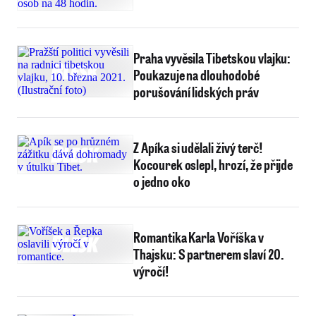
Praha vyvěsila Tibetskou vlajku:
Poukazuje na dlouhodobé
porušování lidských práv
Z Apíka si udělali živý terč!
Kocourek oslepl, hrozí, že přijde
o jedno oko
Romantika Karla Voříška v
Thajsku: S partnerem slaví 20.
výročí!