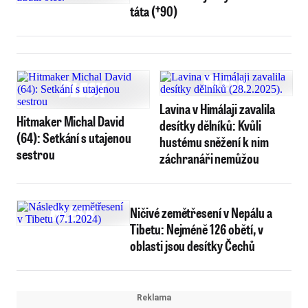
táta (†90)
Lavina v Himálaji zavalila
Hitmaker Michal David
desítky dělníků: Kvůli
(64): Setkání s utajenou
hustému sněžení k nim
sestrou
záchranáři nemůžou
Ničivé zemětřesení v Nepálu a
Tibetu: Nejméně 126 obětí, v
oblasti jsou desítky Čechů