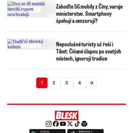
Zahoďte 5G mobily z Číny, varuje
ministerstvo. Smartphony
špehují a cenzurují?
Neposlušné turisty už řeší i
Tibet: Číňané šlapou po svatých
místech, ignorují tradice
1
2
3
4