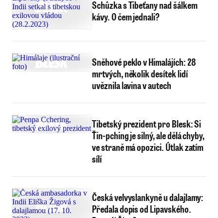
Schůzka s Tibeťany nad šálkem
kávy. O čem jednali?
Sněhové peklo v Himalájích: 28
mrtvých, několik desítek lidí
uvěznila lavina v autech
Tibetský prezident pro Blesk: Si
Ťin-pching je silný, ale dělá chyby,
ve straně má opozici. Útlak zatím
sílí
Česká velvyslankyně u dalajlamy:
Předala dopis od Lipavského.