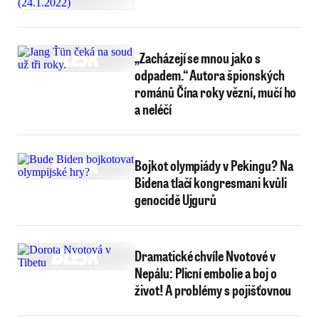
„Zacházejí se mnou jako s
odpadem.“ Autora špionských
románů Čína roky vězní, mučí ho
a neléčí
Bojkot olympiády v Pekingu? Na
Bidena tlačí kongresmani kvůli
genocidě Ujgurů
Dramatické chvíle Nvotové v
Nepálu: Plicní embolie a boj o
život! A problémy s pojišťovnou