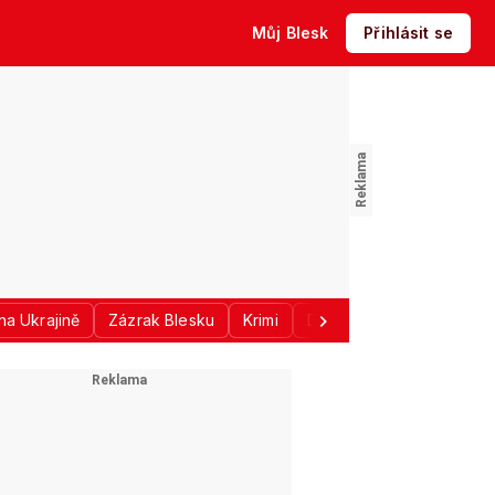
Můj Blesk
Přihlásit se
na Ukrajině
Zázrak Blesku
Krimi
Donald Trump
Sport