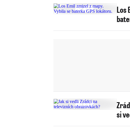
Los 
bate
Zrád
si ve