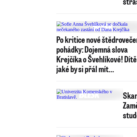
stra
Po kritice nové štědroveče
pohádky: Dojemná slova
Krejčíka o Švehlíkové! Dítě
jaké by si přál mít...
Skan
Zamě
stud