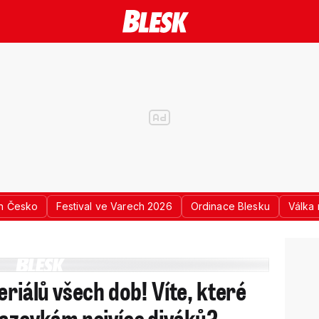
n Česko
Festival ve Varech 2026
Ordinace Blesku
Válka 
eriálů všech dob! Víte, které
razovkám nejvíce diváků?