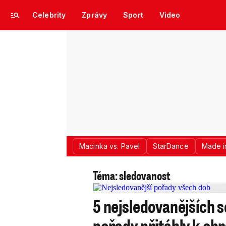
Celebrity
Zprávy
Sport
Video
Macinka vs. Pavel
StarDance
Made i
Téma: sledovanost
5 nejsledovanějších s
pořady přitáhly k ob