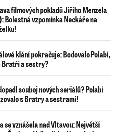
ava filmových pokladů Jiřího Menzela
): Bolestná vzpomínka Neckáře na
elku!
álové klání pokračuje: Bodovalo Polabí,
 Bratři a sestry?
dopadl souboj nových seriálů? Polabí
zovalo s Bratry a sestrami!
a se vznášela nad Vltavou: Největší