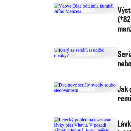
Výst
(†82
manž
Seri
nebo
Jak 
remi
Lávk