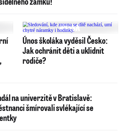
šidelného zámku!
rní
Únos školáka vyděsil Česko:
Jak ochránit děti a uklidnit
,
rodiče?
dál na univerzitě v Bratislavě:
stnanci šmírovali svlékající se
entky