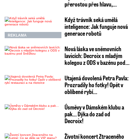
přerostou přes hlavu,…
Když trávník seká umělá
inteligence: Jak funguje nová
generace robotů
REKLAMA
Nová láska ve sněmovních
lavicích: Decroix s mladým
kolegou z ODS v bazénu pod…
Utajená dovolená Petra Pavla:
Prozradily ho fotky! Opět v
oblíbené rybí…
Úsměvy v Dámském klubu a
pak… Dýka do zad od
Decroix!
Životní koncert Ztraceného