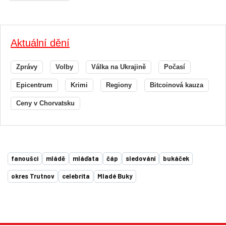
Aktuální dění
Zprávy
Volby
Válka na Ukrajině
Počasí
Epicentrum
Krimi
Regiony
Bitcoinová kauza
Ceny v Chorvatsku
fanoušci
mládě
mláďata
čáp
sledování
bukáček
okres Trutnov
celebrita
Mladé Buky