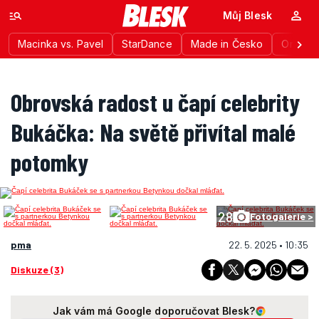
Můj Blesk
Macinka vs. Pavel
StarDance
Made in Česko
Ordinac
Obrovská radost u čapí celebrity
Bukáčka: Na světě přivítal malé
potomky
28
Fotogalerie >
pma
22. 5. 2025 • 10:35
Diskuze (3)
Jak vám má Google doporučovat Blesk?