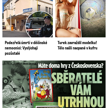
Podezřelá úmrtí v děčínské
Turek zavraždil modelku!
nemocnici: Vyslýchají
Tělo našli nacpané v kufru
pozůstalé
Staré československé hry: Sběratelé vám za ně utrhnou ruce!