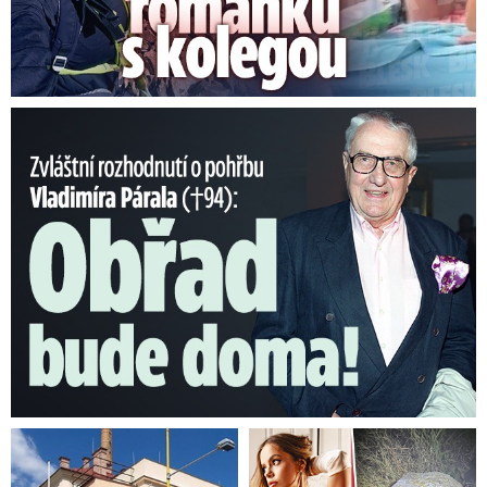
Nečekané rozhodnutí o pohřbu Párala (†94): Obřad bude doma!