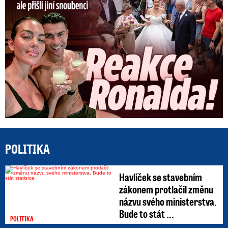
POLITIKA
Havlíček se stavebním
zákonem protlačil změnu
názvu svého ministerstva.
Bude to stát ...
POLITIKA