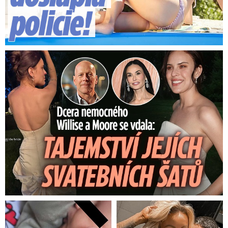
Dcera nemocného Willise a Moore se vdala: Tajemství šatů