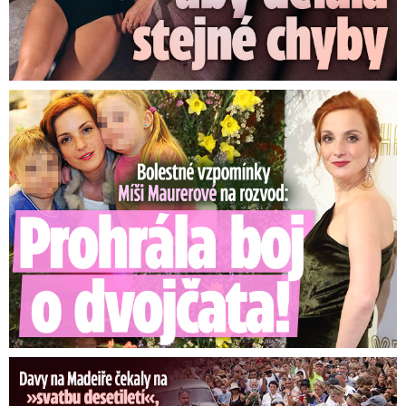
Bolestné vzpomínky Míši Maurerové: Prohrála boj o dvojčata!
Ronaldova »svatba« pobláznila Madeiru: Reakce Cristiana!