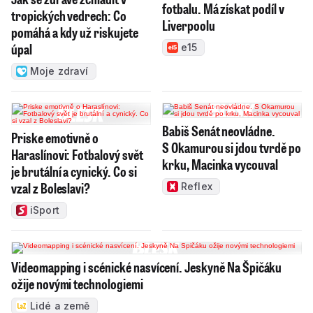
fotbalu. Má získat podíl v
tropických vedrech: Co
Liverpoolu
pomáhá a kdy už riskujete
úpal
e15
Moje zdraví
Babiš Senát neovládne.
Priske emotivně o
S Okamurou si jdou tvrdě po
Haraslínovi: Fotbalový svět
krku, Macinka vycouval
je brutální a cynický. Co si
vzal z Boleslavi?
Reflex
iSport
Videomapping i scénické nasvícení. Jeskyně Na Špičáku
ožije novými technologiemi
Lidé a země