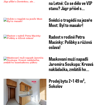
na Letné: Co se dělo ve VIP
stanu? Jágr přišel s…
Svědci o tragédii na jezeře
Most: Byl to masakr!
Radost v rodině Petra
Macinky: Polibky a růžová
oslava!
Maskovaní muži napadli
Jaromíra Soukupa: Krvavá
nakládačka, zmlátili ho…
Prodej bytu 2+1 49 m²,
Sokolov