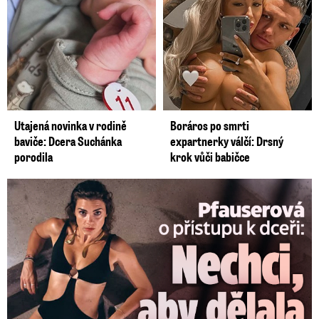
Utajená novinka v rodině
Boráros po smrti
baviče: Dcera Suchánka
expartnerky válčí: Drsný
porodila
krok vůči babičce
Pfauserová o dceři: Nechci, aby dělala stejné chyby jako já