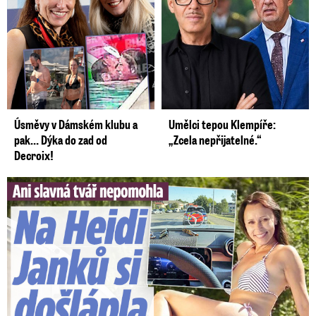
Úsměvy v Dámském klubu a
Umělci tepou Klempíře:
pak… Dýka do zad od
„Zcela nepřijatelné.“
Decroix!
Slavná tvář nepomohla. Na Heidi Janků si došlápla policie