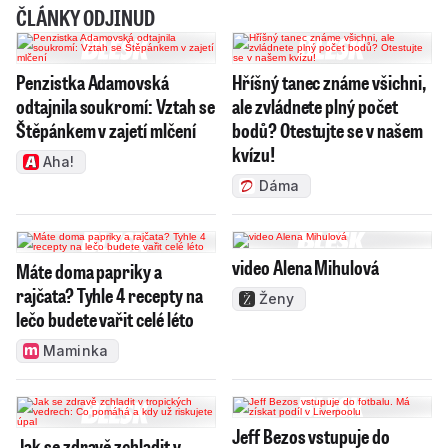
ČLÁNKY ODJINUD
Penzistka Adamovská
Hříšný tanec známe všichni,
odtajnila soukromí: Vztah se
ale zvládnete plný počet
Štěpánkem v zajetí mlčení
bodů? Otestujte se v našem
kvízu!
Aha!
Dáma
video Alena Mihulová
Máte doma papriky a
rajčata? Tyhle 4 recepty na
Ženy
lečo budete vařit celé léto
Maminka
Jeff Bezos vstupuje do
Jak se zdravě zchladit v