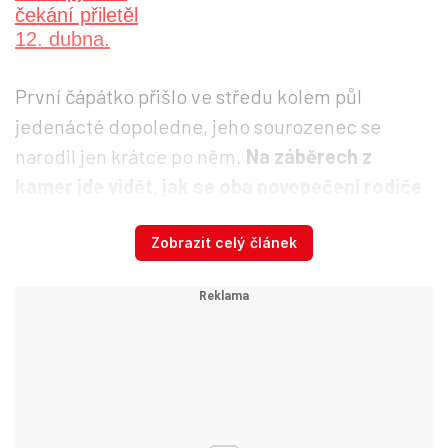
První čápátko přišlo ve středu kolem půl
jedenácté dopoledne, jeho sourozenec se
narodil jen krátce po něm.
Na záběrech z
kamer jde vidět, jak se oba novopečení rodiče
o své mladé láskyplně starají.
Zobrazit celý článek
Čapí zázraky i slzy: Sláveček
přišel o mládě, Trutnov slaví
klubání čápat