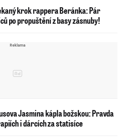
kaný krok rappera Beránka: Pár
ců po propuštění z basy zásnuby!
sova Jasmina kápla božskou: Pravda
apiích i dárcích za statisíce