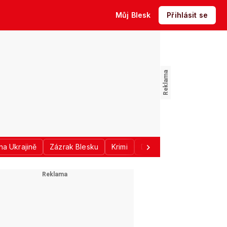
Můj Blesk
Přihlásit se
na Ukrajině
Zázrak Blesku
Krimi
Donald Trump
Sport