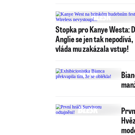
Stopka pro Kanye Westa: 
Anglie se jen tak nepodívá,
vláda mu zakázala vstup!
Bian
manž
Prvn
Hvěz
mod