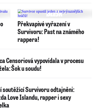
Do
Překvapivé vyřazení v
Survivoru: Past na známého
rappera!
ca Censoriová vypovídala v procesu
ela: Šok u soudu!
í soutěžící Survivoru odtajněni:
da Love Islandu, rapper i sexy
elka