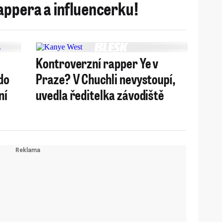
appera a influencerku!
Kontroverzní rapper Ye v
do
Praze? V Chuchli nevystoupí,
ní
uvedla ředitelka závodiště