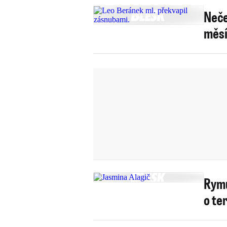
Neče
měsí
Rymu
o ter