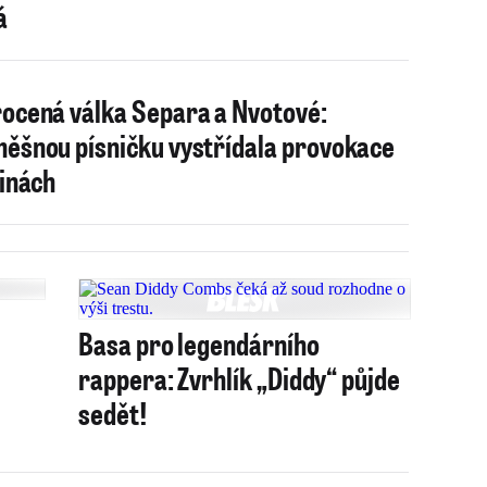
á
ocená válka Separa a Nvotové:
ěšnou písničku vystřídala provokace
kinách
Basa pro legendárního
rappera: Zvrhlík „Diddy“ půjde
sedět!