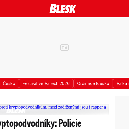
n Česko
Festival ve Varech 2026
Ordinace Blesku
Válka 
yptopodvodníky: Policie