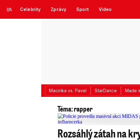
Celebrity
Zprávy
Sport
Video
Macinka vs. Pavel
StarDance
Made i
Téma: rapper
Rozsáhlý zátah na kr