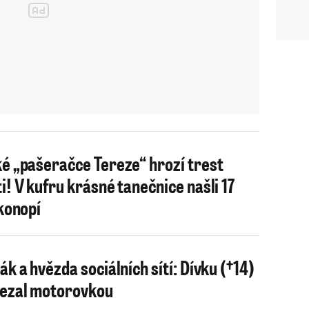
é „pašeračce Tereze“ hrozí trest
i! V kufru krásné tanečnice našli 17
 konopí
ák a hvězda sociálních sítí: Dívku (†14)
ezal motorovkou