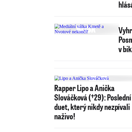
hlás
Vyhr
Posm
v bi
Rapper Lipo a Anička
Slováčková (†29): Poslední
duet, který nikdy nezpívali
naživo!