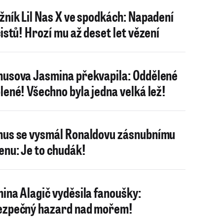
žník Lil Nas X ve spodkách: Napadení
cistů! Hrozí mu až deset let vězení
usova Jasmina překvapila: Oddělené
lené! Všechno byla jedna velká lež!
us se vysmál Ronaldovu zásnubnímu
enu: Je to chudák!
ina Alagič vyděsila fanoušky:
zpečný hazard nad mořem!