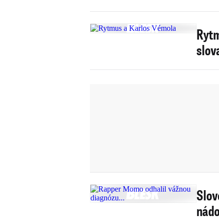
Rytm
slov
Slov
nádo