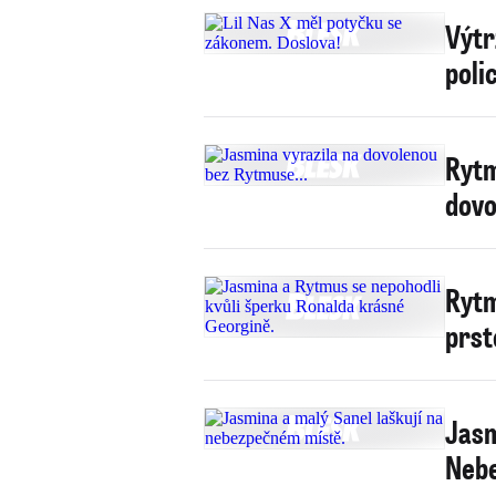
Výtr
poli
Rytm
dovo
Rytm
prst
Jasm
Nebe