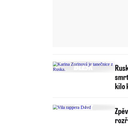
Rusk
smrt
kilo
Zpěv
rozř