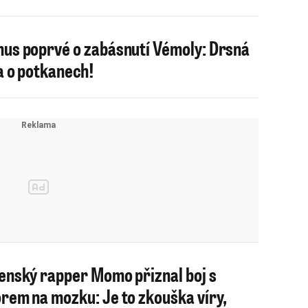
us poprvé o zabásnutí Vémoly: Drsná
a o potkanech!
enský rapper Momo přiznal boj s
rem na mozku: Je to zkouška víry,