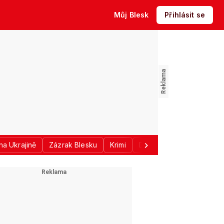
Můj Blesk
Přihlásit se
na Ukrajině
Zázrak Blesku
Krimi
Donald Trump
Sport