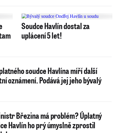
e
Soudce Havlín dostal za
 tam
uplácení 5 let!
platného soudce Havlína míří další
tní oznámení. Podává jej jeho bývalý
nistr Březina má problém? Úplatný
ce Havlín ho prý úmyslně zprostil