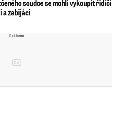
tčeného soudce se mohli vykoupit řidiči
i a zabijáci