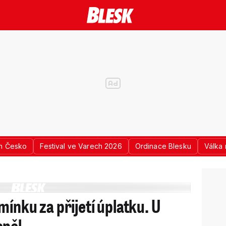
n Česko
Festival ve Varech 2026
Ordinace Blesku
Válka 
ínku za přijetí úplatku. U
spěl