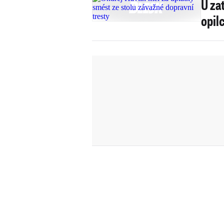
U za
opilc