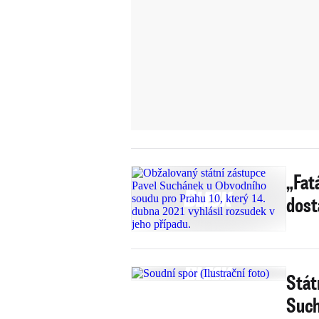
„Fatá
dost
Stát
Such