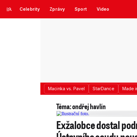
Celebrity
Zprávy
Sport
Video
Macinka vs. Pavel
StarDance
Made i
Téma: ondřej havlín
Exžalobce dostal podm
Ústavního soudu neu