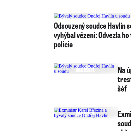
Odsouzený soudce Havlín s
vyhýbal vězení: Odvezla ho
policie
Na ú
tres
šéf
Exmi
soud