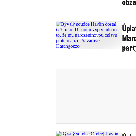
obža
Úpla
Manž
part