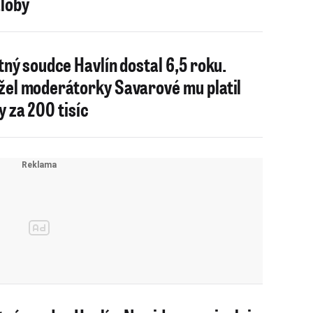
loby
tný soudce Havlín dostal 6,5 roku.
el moderátorky Savarové mu platil
y za 200 tisíc