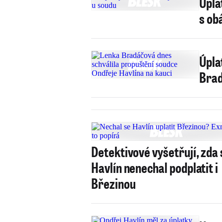
Úpla
s ob
Úpla
Brad
Detektivové vyšetřují, zda 
Havlín nenechal podplatit i
Březinou