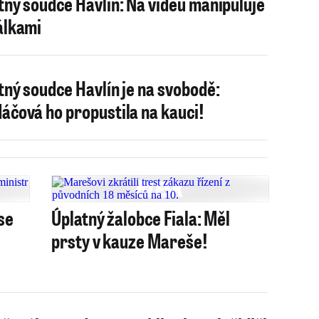
tný soudce Havlín: Na videu manipuluje
álkami
tný soudce Havlín je na svobodě:
áčová ho propustila na kauci!
se
Úplatný žalobce Fiala: Měl
prsty v kauze Mareše!