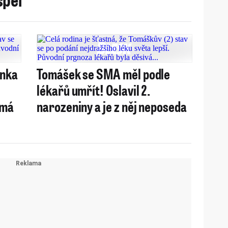
inka
Tomášek se SMA měl podle
lékařů umřít! Oslavil 2.
 má
narozeniny a je z něj neposeda