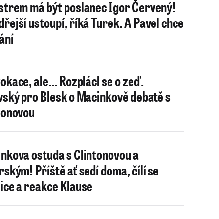
strem má být poslanec Igor Červený!
řejší ustoupí, říká Turek. A Pavel chce
ání
okace, ale... Rozplácl se o zeď.
vský pro Blesk o Macinkově debatě s
tonovou
nkova ostuda s Clintonovou a
rským! Příště ať sedí doma, čílí se
ice a reakce Klause