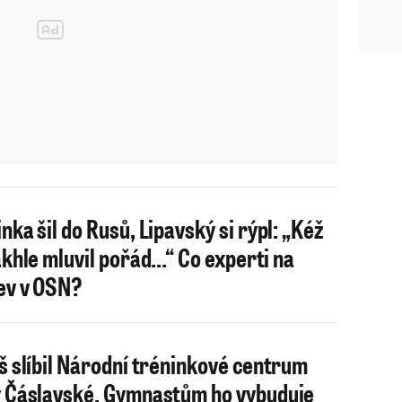
nka šil do Rusů, Lipavský si rýpl: „Kéž
akhle mluvil pořád...“ Co experti na
ev v OSN?
š slíbil Národní tréninkové centrum
 Čáslavské. Gymnastům ho vybuduje