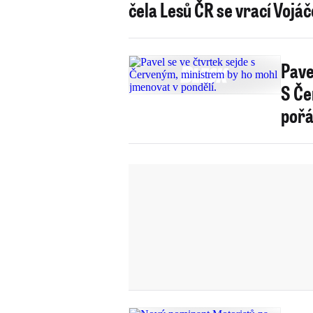
čela Lesů ČR se vrací Vojá
Pave
S Če
pořá