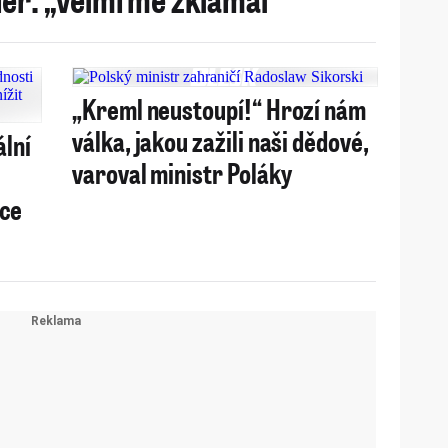
„Kreml neustoupí!“ Hrozí nám
válka, jakou zažili naši dědové,
ální
varoval ministr Poláky
jce