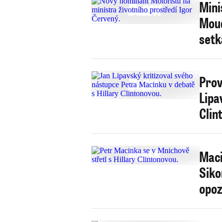
Mini
Moud
setk
Prov
Lipa
Clin
Maci
Siko
opoz