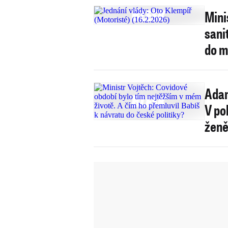
Mini
sani
do 
Adam
V pol
žen