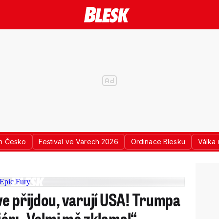
n Česko
Festival ve Varech 2026
Ordinace Blesku
Válka 
ve přijdou, varují USA! Trumpa
iér: „Velmi mě zklamal“