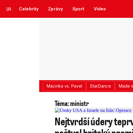
Celebrity
Zprávy
Sport
Video
Macinka vs. Pavel
StarDance
Made i
Téma: ministr
Nejtvrdší údery tepr
naštval britský prem