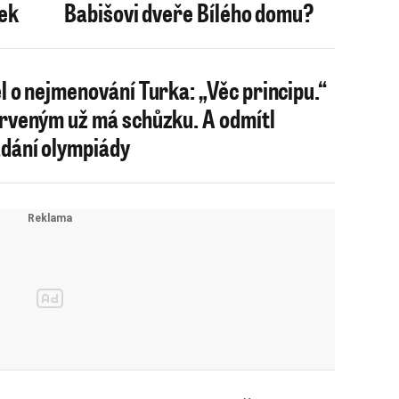
ček
Babišovi dveře Bílého domu?
l o nejmenování Turka: „Věc principu.“
rveným už má schůzku. A odmítl
dání olympiády