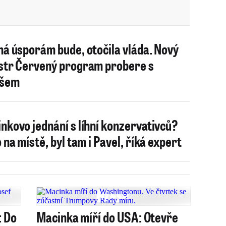
ná úsporám bude, otočila vláda. Nový
str Červený program probere s
išem
nkovo jednání s líhní konzervativců?
o na místě, byl tam i Pavel, říká expert
: Do
Macinka míří do USA: Otevře