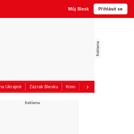
Můj Blesk
Přihlásit se
na Ukrajině
Zázrak Blesku
Krimi
Donald Trump
Sport