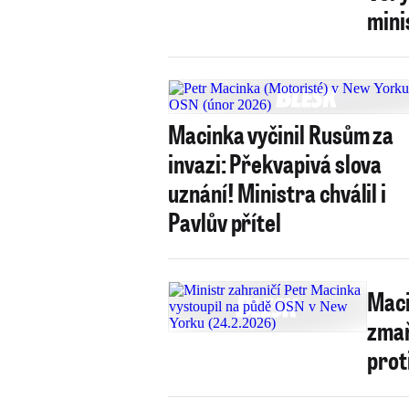
mini
Macinka vyčinil Rusům za
invazi: Překvapivá slova
uznání! Ministra chválil i
Pavlův přítel
Maci
zmař
prot