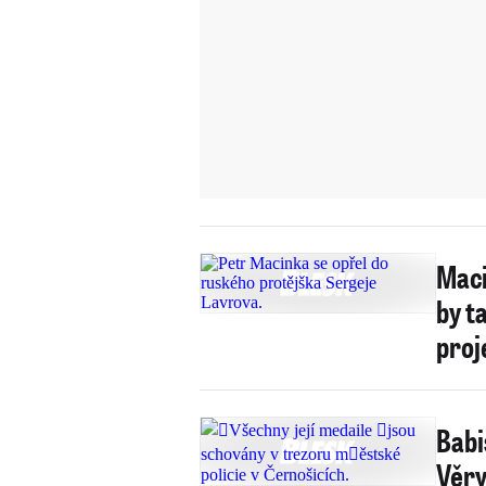
Maci
by t
proj
Babi
Věry