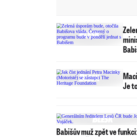
Zele
mini
Bab
Maci
Je t
Babišův muž zpět ve funkci