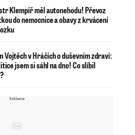
str Klempíř měl autonehodu! Převoz
tkou do nemocnice a obavy z krvácení
mozku
 Vojtěch v Hráčích o duševním zdraví:
itice jsem si sáhl na dno! Co slíbil
ě?