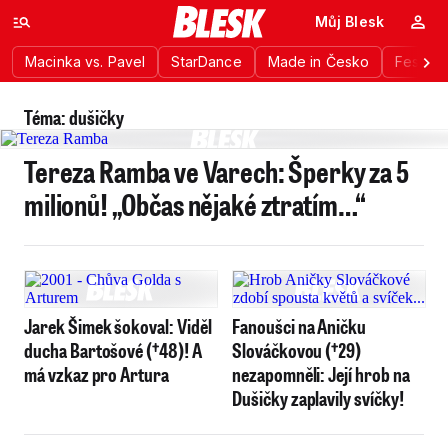
Můj Blesk
Macinka vs. Pavel
StarDance
Made in Česko
Festiva
Téma: dušičky
Tereza Ramba ve Varech: Šperky za 5
milionů! „Občas nějaké ztratím…“
Jarek Šimek šokoval: Viděl
Fanoušci na Aničku
ducha Bartošové (†48)! A
Slováčkovou (†29)
má vzkaz pro Artura
nezapomněli: Její hrob na
Dušičky zaplavily svíčky!