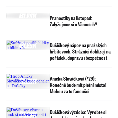
Pranostiky na listopad:
Zalyžujeme si o Vánocích?
Dušičkový nápor na pražských
hřbitovech: Strážníci dohlížejí na
pořádek, dopravu i bezpečnost
Anička Slováčková (†29):
Konečně bude mít pietní místo!
Mohou za to fanoušci...
Dušičková výzdoba: Vyrobte si