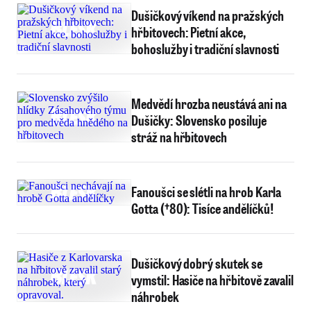
Dušičkový víkend na pražských
hřbitovech: Pietní akce,
bohoslužby i tradiční slavnosti
Medvědí hrozba neustává ani na
Dušičky: Slovensko posiluje
stráž na hřbitovech
Fanoušci se slétli na hrob Karla
Gotta (†80): Tisíce andělíčků!
Dušičkový dobrý skutek se
vymstil: Hasiče na hřbitově zavalil
náhrobek