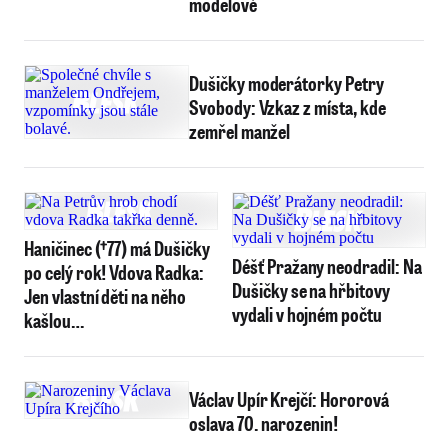
modelové
Dušičky moderátorky Petry
Svobody: Vzkaz z místa, kde
zemřel manžel
Haničinec (†77) má Dušičky
Déšť Pražany neodradil: Na
po celý rok! Vdova Radka:
Dušičky se na hřbitovy
Jen vlastní děti na něho
vydali v hojném počtu
kašlou…
Václav Upír Krejčí: Hororová
oslava 70. narozenin!