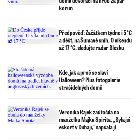
doma dekoraci na hrob za pár
korun
Předpověď: Začátkem týdne i 5 °C
a déšť, na Šumavě sníh. O víkendu
až 17 °C, sledujte radar Blesku
Kde, jak a proč se slaví
Halloween? Plus fotogalerie
strašidelných domů
Veronika Rajek zaútočila na
manželku Majka Spirita: „Byla jsi
eskort v Dubaji,“ napsala jí