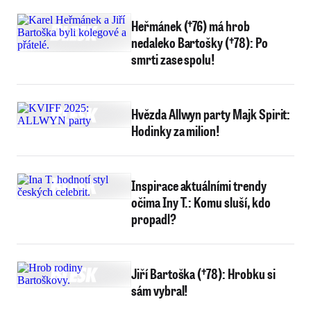
Heřmánek (†76) má hrob
nedaleko Bartošky (†78): Po
smrti zase spolu!
Hvězda Allwyn party Majk Spirit:
Hodinky za milion!
Inspirace aktuálními trendy
očima Iny T.: Komu sluší, kdo
propadl?
Jiří Bartoška (†78): Hrobku si
sám vybral!