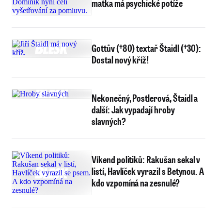
matka má psychické potíže
Gottův (†80) textař Štaidl (†30):
Dostal nový kříž!
Nekonečný, Postlerová, Štaidl a
další: Jak vypadají hroby
slavných?
Víkend politiků: Rakušan sekal v
listí, Havlíček vyrazil s Betynou. A
kdo vzpomíná na zesnulé?