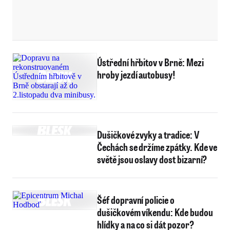
Ústřední hřbitov v Brně: Mezi
hroby jezdí autobusy!
Dušičkové zvyky a tradice: V
Čechách se držíme zpátky. Kde ve
světě jsou oslavy dost bizarní?
Šéf dopravní policie o
dušičkovém víkendu: Kde budou
hlídky a na co si dát pozor?