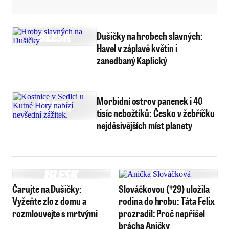
Dušičky na hrobech slavných:
Havel v záplavě květin i
zanedbaný Kaplický
Morbidní ostrov panenek i 40
tisíc nebožtíků: Česko v žebříčku
nejděsivějších míst planety
Čarujte na Dušičky:
Slováčkovou (†29) uložila
Vyžeňte zlo z domu a
rodina do hrobu: Táta Felix
rozmlouvejte s mrtvými
prozradil: Proč nepřišel
brácha Aničky