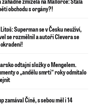
 záhadně zmizela na Mallorce: Stala
bětí obchodu s orgány?!
 Litoš: Superman se v Česku neuživí,
el se rozmělnil a autoři Clevera se
i okradení!
arsko odtajní složky o Mengelem.
menty o „andělu smrti“ roky odmítalo
ejnit
p zamával Číně, s sebou měl i 14