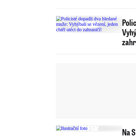
Poli
Vyhý
zahr
Na S