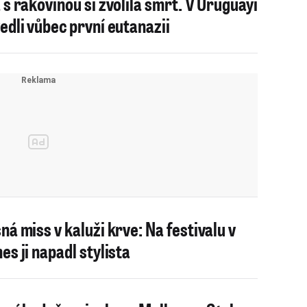
 s rakovinou si zvolila smrt. V Uruguayi
edli vůbec první eutanazii
ná miss v kaluži krve: Na festivalu v
es ji napadl stylista