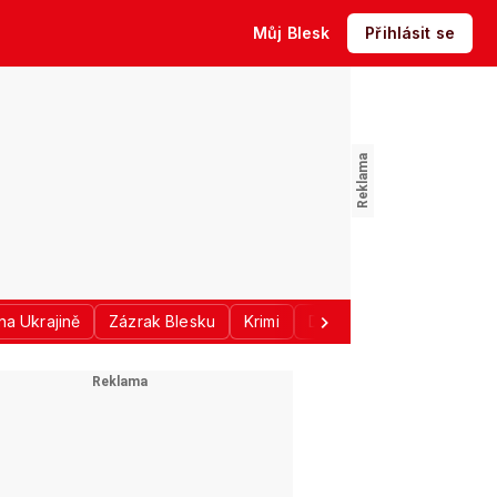
Můj Blesk
Přihlásit se
na Ukrajině
Zázrak Blesku
Krimi
Donald Trump
Sport