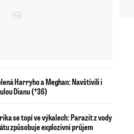
lená Harryho a Meghan: Navštívili i
ulou Dianu (†36)
ika se topí ve výkalech: Parazit z vody
látu způsobuje explozivní průjem