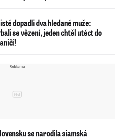
cisté dopadli dva hledané muže:
bali se vězení, jeden chtěl utéct do
aničí!
lovensku se narodila siamská