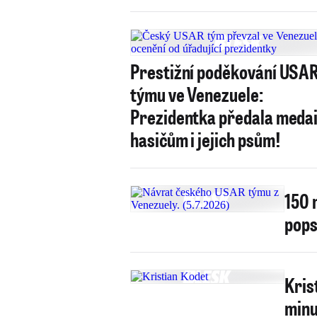
Prestižní poděkování USA
týmu ve Venezuele:
Prezidentka předala medai
hasičům i jejich psům!
150 
pops
Kris
minu