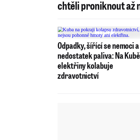
chtěli proniknout až 
Odpadky, šířící se nemoci a
nedostatek paliva: Na Kubě
elektřiny kolabuje
zdravotnictví