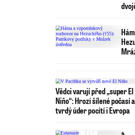
dvoj
Háma
Hezu
Mráz
Vědci varují před „super El
Niño“: Hrozí šílené počasí 
tvrdý úder pocítí i Evropa