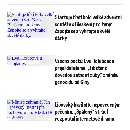
Startuje třetí kolo velké adventní
soutěže s Bleskem pro ženy:
Zapojte se a vyhrajte skvělé
dárky
Vzácná pocta: Evu Holubovou
přijal dalajlama. „Tibeťané
dovedou zatnout zuby,“ zmínila
genocidu od Číny
Lipavský bavil sítě nepovedeným
pečením: „Spálený“ štrúdl
rozpoutal internetové drama