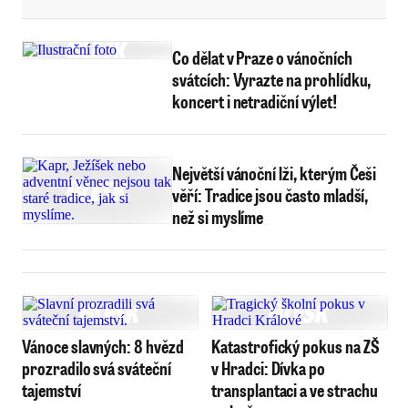
Co dělat v Praze o vánočních
svátcích: Vyrazte na prohlídku,
koncert i netradiční výlet!
Největší vánoční lži, kterým Češi
věří: Tradice jsou často mladší,
než si myslíme
Vánoce slavných: 8 hvězd
Katastrofický pokus na ZŠ
prozradilo svá sváteční
v Hradci: Dívka po
tajemství
transplantaci a ve strachu