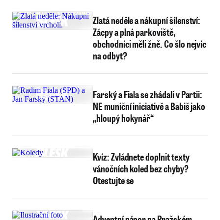
Zlatá neděle a nákupní šílenství:
Zácpy a plná parkoviště,
obchodníci měli žně. Co šlo nejvíc
na odbyt?
Farský a Fiala se zhádali v Partii:
NE muniční iniciativě a Babiš jako
„hloupý hokynář“
Kvíz: Zvládnete doplnit texty
vánočních koled bez chyby?
Otestujte se
Adventní nápor na Pražském