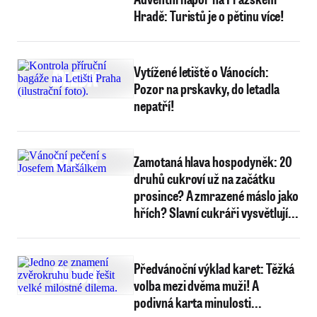
Hradě: Turistů je o pětinu více!
Vytížené letiště o Vánocích:
Pozor na prskavky, do letadla
nepatří!
Zamotaná hlava hospodyněk: 20
druhů cukroví už na začátku
prosince? A zmrazené máslo jako
hřích? Slavní cukráři vysvětlují...
Předvánoční výklad karet: Těžká
volba mezi dvěma muži! A
podivná karta minulosti...