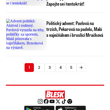
Zapojte se i tentokrát!
Politický advent: Pavlová na
trzích, Pekarová na padelu, Malá
s vaječňákem i bruslící Mračková
1
2
3
4
5