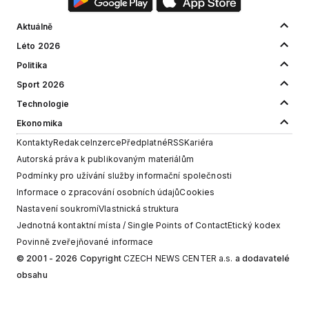
Aktuálně
Léto 2026
Politika
Sport 2026
Technologie
Ekonomika
Kontakty
Redakce
Inzerce
Předplatné
RSS
Kariéra
Autorská práva k publikovaným materiálům
Podmínky pro užívání služby informační společnosti
Informace o zpracování osobních údajů
Cookies
Nastavení soukromí
Vlastnická struktura
Jednotná kontaktní místa / Single Points of Contact
Etický kodex
Povinně zveřejňované informace
© 2001 - 2026 Copyright
CZECH NEWS CENTER a.s.
a dodavatelé
obsahu