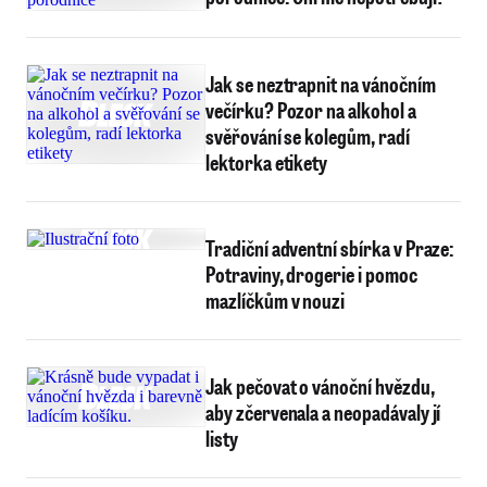
Jak se neztrapnit na vánočním
večírku? Pozor na alkohol a
svěřování se kolegům, radí
lektorka etikety
Tradiční adventní sbírka v Praze:
Potraviny, drogerie i pomoc
mazlíčkům v nouzi
Jak pečovat o vánoční hvězdu,
aby zčervenala a neopadávaly jí
listy