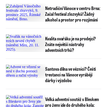
Netradiční Vánoce v centru Brna:
Začal festival zlozvyků! Žádný
alkohol a prostor pro rozjímání
Kvalita svařáku je na prodejci?
Znáte největší nástrahy
adventních trhů?
Santova dílna ve věznici? Čeští
trestanci na Vánoce vyrábějí
dárky i výzdobu
Velká adventní soutěž s Bleskem
pro ženy jde do druhého kola: