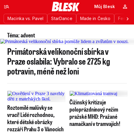
Můj Blesk
Macinka vs. Pavel
StarDance
Made in Česko
Festiva
Téma: advent
Primátorská velikonoční sbírka v
Praze oslabila: Vybralo se 2725 kg
potravin, méně než loni
Čižinský kritizuje
Roztomilé malůvky se
poloprázdninový režim
vrací! Lidé rozhodnou,
pražské MHD: Pražané
které dětské obrázky
namačkaní v tramvajích!
rozzáří Prahu 3 o Vánocích