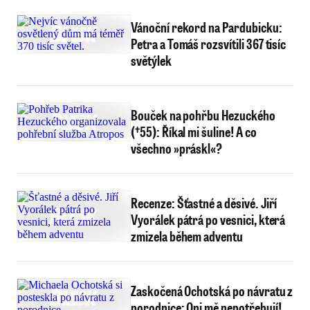
Vánoční rekord na Pardubicku:
Petra a Tomáš rozsvítili 367 tisíc
světýlek
Bouček na pohřbu Hezuckého
(†55): Říkal mi šuline! A co
všechno »práskl«?
Recenze: Šťastné a děsivé. Jiří
Vyorálek pátrá po vesnici, která
zmizela během adventu
Zaskočená Ochotská po návratu z
porodnice: Oni mě nepotřebují!