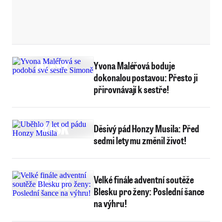
Yvona Maléřová boduje
dokonalou postavou: Přesto ji
přirovnávají k sestře!
Děsivý pád Honzy Musila: Před
sedmi lety mu změnil život!
Velké finále adventní soutěže
Blesku pro ženy: Poslední šance
na výhru!