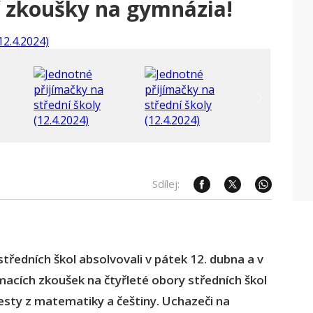
cí zkoušky na gymnázia!
Sdílej:
tředních škol absolvovali v pátek 12. dubna a v
macích zkoušek na čtyřleté obory středních škol
esty z matematiky a češtiny. Uchazeči na