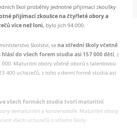
edních škol proběhly jednotné přijímací zkoušky
otné přijímací zkoušce na čtyřleté obory a
ečů více než loni,
bylo jich 94 000.
ministerstvo školství, se
na střední školy včetně
s hlásí do všech forem studia asi 157 000 dětí
, z
 000. Maturitní obory včetně oborů s talentovou
23 400 uchazečů, z toho v denní formě studia asi
ve všech formách studia tvoří maturitní
obory nematuritní a konzervatoře. Maturitní obory
cent všech uchazečů o střední školy.