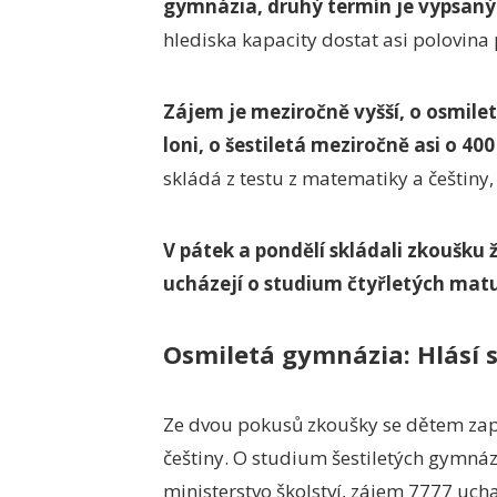
gymnázia, druhý termín je vypsaný
hlediska kapacity dostat asi polovina př
Zájem je meziročně vyšší, o osmilet
loni, o šestiletá meziročně asi o 400
skládá z testu z matematiky a češtiny,
V pátek a pondělí skládali zkoušku ž
ucházejí o studium čtyřletých matu
Osmiletá gymnázia: Hlásí s
Ze dvou pokusů zkoušky se dětem zapo
češtiny. O studium šestiletých gymnáz
ministerstvo školství, zájem 7777 uch