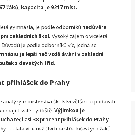
7 žáků, kapacita je 9217 míst.
eletá gymnázia, je podle odborníků
nedůvěra
pni základních škol.
Vysoký zájem o víceletá
 Důvodů je podle odborníků víc, jedná se
mnáziu je lepší než vzdělávání v základní
oušek z devátých tříd.
nt přihlášek do Prahy
 analýzy ministerstva školství většinou podávali
ko mají trvalé bydliště.
Výjimkou je
 uchazeči asi 38 procent přihlášek do Prahy.
rahy podala více než čtvrtina středočeských žáků.