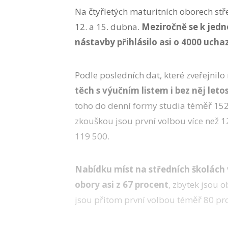
Na čtyřletých maturitních oborech stř
12. a 15. dubna.
Meziročně se k jedn
nástavby přihlásilo asi o 4000 uchaz
Podle posledních dat, které zveřejnilo 
těch s výučním listem i bez něj leto
toho do denní formy studia téměř 152
zkouškou jsou první volbou více než 1
119 500.
Nabídku míst na středních školách 
obory asi z 67 procent
, zbytek jsou 
jsou přitom první volbou téměř 80 pro