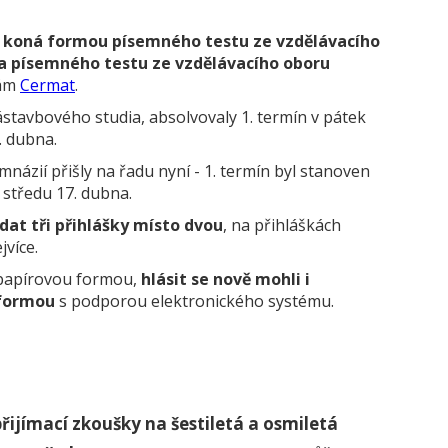
e koná formou písemného testu ze vzdělávacího
 a písemného testu ze vzdělávacího oboru
kám
Cermat
.
ástavbového studia, absolvovaly 1. termín v pátek
. dubna.
mnázií přišly na řadu nyní - 1. termín byl stanoven
 středu 17. dubna.
dat tři přihlášky místo dvou
, na přihláškách
jvíce.
 papírovou formou,
hlásit se nově mohli i
 formou
s podporou elektronického systému.
řijímací zkoušky na šestiletá a osmiletá