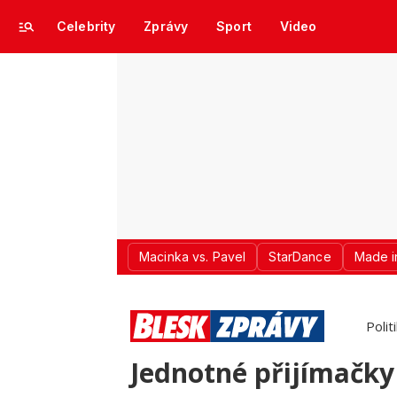
Celebrity
Zprávy
Sport
Video
Macinka vs. Pavel
StarDance
Made i
Polit
Jednotné přijímačky