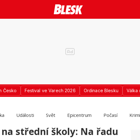
n Česko
Festival ve Varech 2026
Ordinace Blesku
Válka 
ika
Události
Svět
Epicentrum
Počasí
Krim
 na střední školy: Na řadu