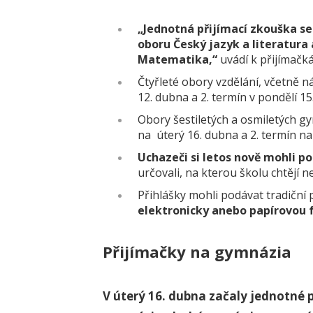
„Jednotná přijímací zkouška s
oboru Český jazyk a literatura
Matematika,“
uvádí k přijímač
Čtyřleté obory vzdělání, včetně n
12. dubna a 2. termín v pondělí 15
Obory šestiletých a osmiletých gy
na úterý 16. dubna a 2. termín na
Uchazeči si letos nově mohli po
určovali, na kterou školu chtějí ne
Přihlášky mohli podávat tradiční
elektronicky anebo papírovou
Přijímačky na gymnázia
V úterý 16. dubna začaly jednotné p