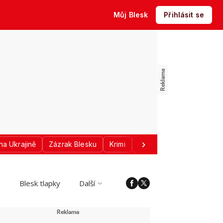
Můj Blesk
Přihlásit se
na Ukrajině
Zázrak Blesku
Krimi
Donald Trump
Sport
i
Blesk tlapky
Další