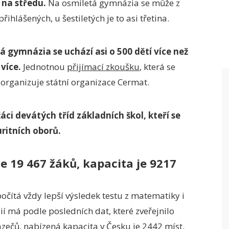
 na středu.
Na osmiletá gymnázia se může z
ihlášených, u šestiletých je to asi třetina.
á gymnázia se uchází asi o 500 dětí více než
 více.
Jednotnou
přijímací zkoušku
, která se
 organizuje státní organizace Cermat.
áci devátých tříd základních škol, kteří se
ritních oborů.
e 19 467 žáků, kapacita je 9217
čítá vždy lepší výsledek testu z matematiky i
ií má podle posledních dat, které zveřejnilo
azečů, nabízená kapacita v Česku je 2442 míst.