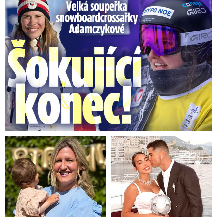
Velká soupeřka Adamczykové: Šokující konec!