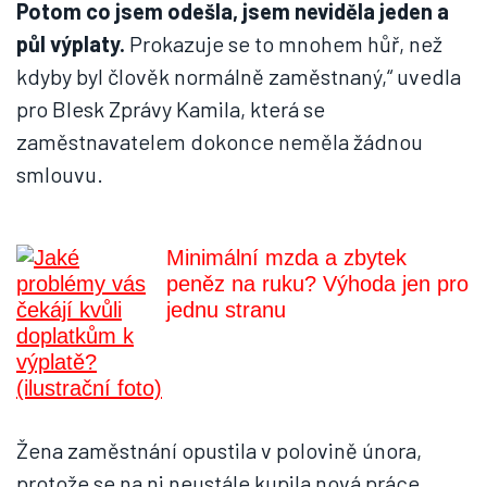
Potom co jsem odešla, jsem neviděla jeden a
půl výplaty.
Prokazuje se to mnohem hůř, než
kdyby byl člověk normálně zaměstnaný,“ uvedla
pro Blesk Zprávy Kamila, která se
zaměstnavatelem dokonce neměla žádnou
smlouvu.
Minimální mzda a zbytek
peněz na ruku? Výhoda jen pro
jednu stranu
Žena zaměstnání opustila v polovině února,
protože se na ni neustále kupila nová práce,