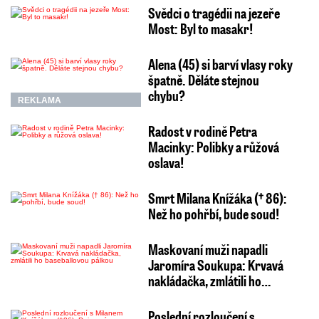
Svědci o tragédii na jezeře
Most: Byl to masakr!
Alena (45) si barví vlasy roky
špatně. Děláte stejnou
chybu?
REKLAMA
Radost v rodině Petra
Macinky: Polibky a růžová
oslava!
Smrt Milana Knížáka († 86):
Než ho pohřbí, bude soud!
Maskovaní muži napadli
Jaromíra Soukupa: Krvavá
nakládačka, zmlátili ho…
Poslední rozloučení s