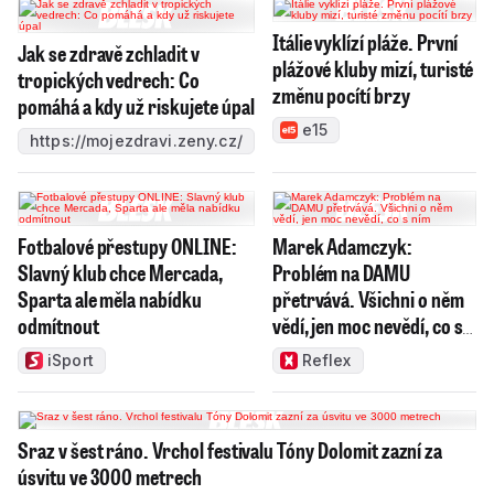
Itálie vyklízí pláže. První
Jak se zdravě zchladit v
plážové kluby mizí, turisté
tropických vedrech: Co
změnu pocítí brzy
pomáhá a kdy už riskujete úpal
e15
https://mojezdravi.zeny.cz/
Fotbalové přestupy ONLINE:
Marek Adamczyk:
Slavný klub chce Mercada,
Problém na DAMU
Sparta ale měla nabídku
přetrvává. Všichni o něm
odmítnout
vědí, jen moc nevědí, co s
ním
iSport
Reflex
Sraz v šest ráno. Vrchol festivalu Tóny Dolomit zazní za
úsvitu ve 3000 metrech