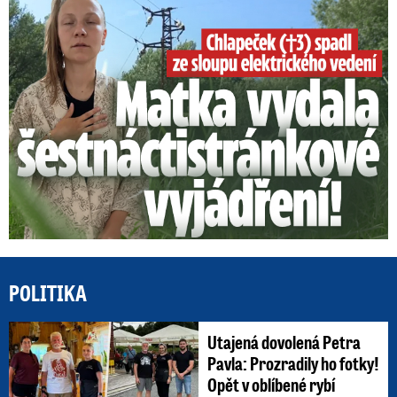
Smrtelný pád chlapce: Matka vydala vyjádření na 16 stran
POLITIKA
Utajená dovolená Petra
Pavla: Prozradily ho fotky!
Opět v oblíbené rybí