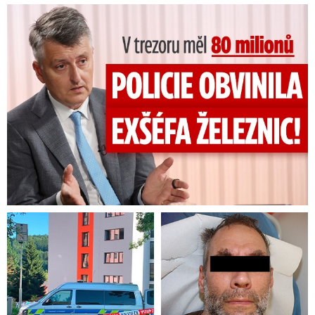
pro člověka, který se takto nechá zaměstnat,
V trezoru měl 80 milionů: Policie obvinila exšéfa železnic!
je podle něho hlavní benefit v tom, že má
svobodu, nemusí nikoho až tak poslouchat,
protože má svobodu podnikání
. Alespoň tedy v
případě, že je všechno v pořádku a funguje, jak
má.
V jakém odvětví se na živnost zaměstnává
nejčastěji?
„Je to u řemeslných firem, nebo
třeba u malých stavebních firem, nebo u
sezonních prací. Vezmou zakázku, pracují na
ní půl roku a pak už zaměstnance nepotřebují.
Dělalo se to také v hospodách, ale tam to už
nevidím moc pozitivně. Protože tam se pracuje
s penězi a zaměstnavatel pak na člověka nemá