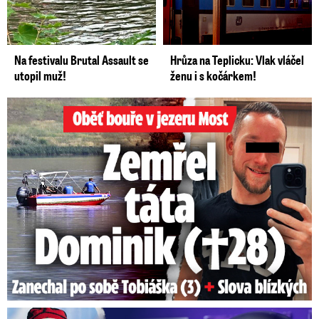
Na festivalu Brutal Assault se
Hrůza na Teplicku: Vlak vláčel
utopil muž!
ženu i s kočárkem!
Oběť bouře v jezeru Most: Zemřel táta Dominik (†28)