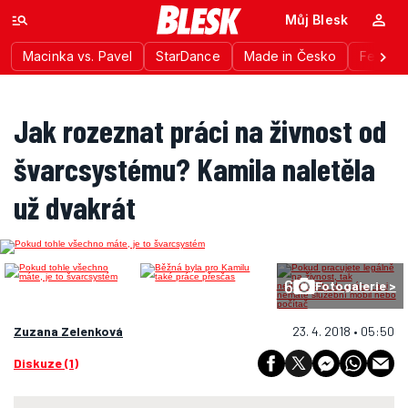
Můj Blesk
Macinka vs. Pavel
StarDance
Made in Česko
Festiva
Jak rozeznat práci na živnost od
švarcsystému? Kamila naletěla
už dvakrát
6
Fotogalerie >
Zuzana Zelenková
23. 4. 2018 • 05:50
Diskuze (1)