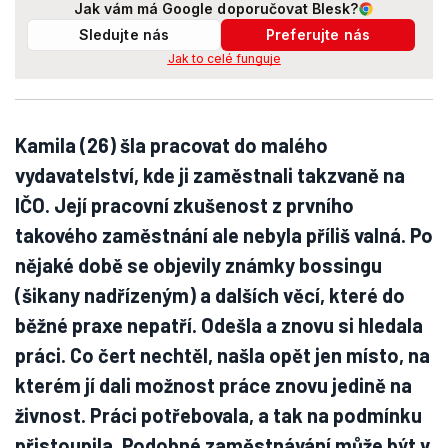
Jak vám má Google doporučovat Blesk?
Sledujte nás
Preferujte nás
Jak to celé funguje
Kamila (26) šla pracovat do malého
vydavatelství, kde ji zaměstnali takzvaně na
IČO. Její pracovní zkušenost z prvního
takového zaměstnání ale nebyla příliš valná. Po
nějaké době se objevily známky bossingu
(šikany nadřízeným) a dalších věcí, které do
běžné praxe nepatří. Odešla a znovu si hledala
práci. Co čert nechtěl, našla opět jen místo, na
kterém jí dali možnost práce znovu jedině na
živnost. Práci potřebovala, a tak na podmínku
přistoupila. Podobné zaměstnávání může být v