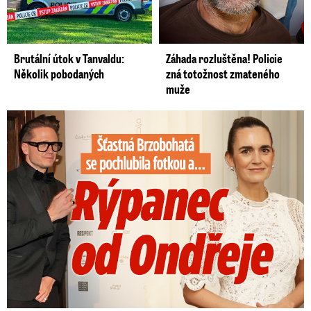
při vzniklém problému žádné páky,
“ dodal pro
Blesk Zprávy Danda.
Brutální útok v Tanvaldu:
Záhada rozluštěna! Policie
Několik pobodaných
zná totožnost zmateného
muže
Šťastná Brzobohatá se pochlubila fotkou: Rýpanec od Ondřeje