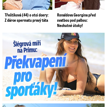
Třeštíková (44) o otci dcery:
Ronaldova Georgina před
Z dárce spermatu pravý táta
svatbou pod palbou:
Nechutné útoky!
Lucie Šlégrová míří na Primu. Překvapení pro sporťáky!