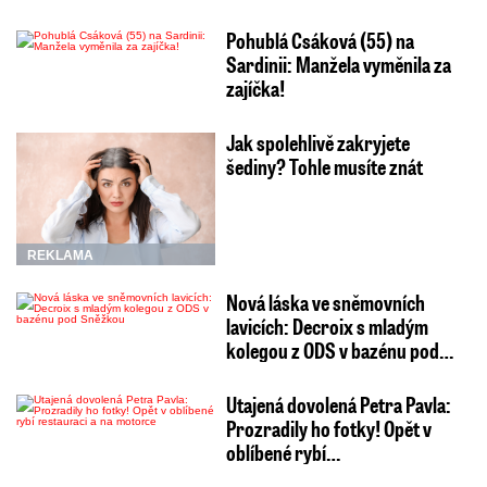
Pohublá Csáková (55) na
Sardinii: Manžela vyměnila za
zajíčka!
Jak spolehlivě zakryjete
šediny? Tohle musíte znát
REKLAMA
Nová láska ve sněmovních
lavicích: Decroix s mladým
kolegou z ODS v bazénu pod…
Utajená dovolená Petra Pavla:
Prozradily ho fotky! Opět v
oblíbené rybí…