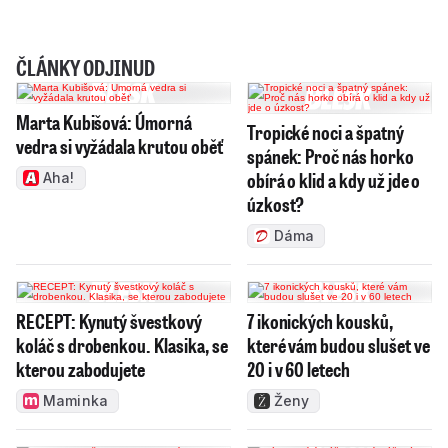
ČLÁNKY ODJINUD
Marta Kubišová: Úmorná
Tropické noci a špatný
vedra si vyžádala krutou oběť
spánek: Proč nás horko
obírá o klid a kdy už jde o
Aha!
úzkost?
Dáma
RECEPT: Kynutý švestkový
7 ikonických kousků,
koláč s drobenkou. Klasika, se
které vám budou slušet ve
kterou zabodujete
20 i v 60 letech
Maminka
Ženy