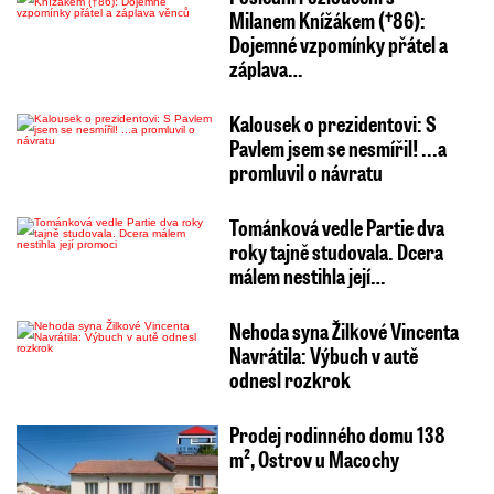
Milanem Knížákem (†86):
Dojemné vzpomínky přátel a
záplava…
Kalousek o prezidentovi: S
Pavlem jsem se nesmířil! ...a
promluvil o návratu
Tománková vedle Partie dva
roky tajně studovala. Dcera
málem nestihla její…
Nehoda syna Žilkové Vincenta
Navrátila: Výbuch v autě
odnesl rozkrok
Prodej rodinného domu 138
m², Ostrov u Macochy