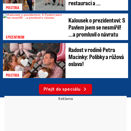
restauraci a ...
POLITIKA
Kalousek o prezidentovi: S
Pavlem jsem se nesmířil!
...a promluvil o návratu
EPICENTRUM
Radost v rodině Petra
Macinky: Polibky a růžová
oslava!
POLITIKA
Přejít do speciálu