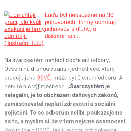
Láďa byl neúspěšně na 30
pohovorech. Firmy odmítají
uchazeče s dluhy, o
diskriminaci ...
Na švarcsystém nehledí dobře ani odbory.
Ovšem na druhou stranu i jednotlivec, který
pracuje jako
OSVČ
, může být členem odborů. A
není to nic výjimečného.
„Švarcsystém je
nelegální, je to obcházení daňových zákonů,
zaměstnavatel neplatí zdravotní a sociální
pojištění. To se odborům nelíbí, poukazujeme
na to, a myslím si, že v tom nejsme osamoceni.
Pokud jde o OSVČ, tak ti mohou být dokonce