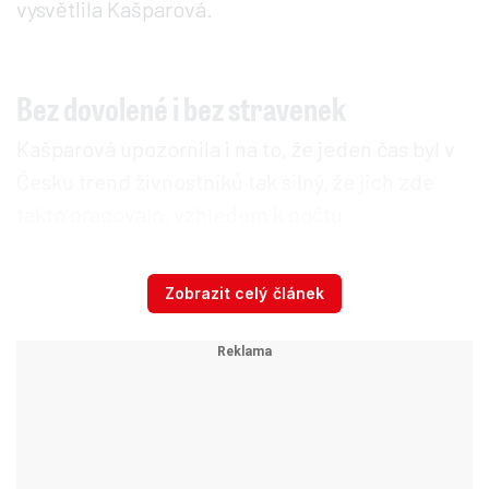
vysvětlila Kašparová.
Bez dovolené i bez stravenek
Kašparová upozornila i na to, že jeden čas byl v
Česku trend živnostníků tak silný, že jich zde
takto pracovalo, vzhledem k počtu
zaměstnanců a počtu obyvatel ve srovnání s
jinými zeměmi, velmi mnoho.
„Vypadalo to,
Zobrazit celý článek
jako kdybychom byli nějaká agrární země, kde
je hodně podnikatelů pracujících touto
formou. Takové je třeba Polsko. Velký počet
OSVČ signalizoval, že dochází k zastřenému
pracovnímu poměru. Jeden čas to bylo velmi
rozšířeno ve stavebnictví,“
dodala Kašparová.