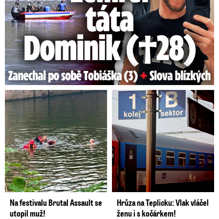
Na festivalu Brutal Assault se
Hrůza na Teplicku: Vlak vláčel
utopil muž!
ženu i s kočárkem!