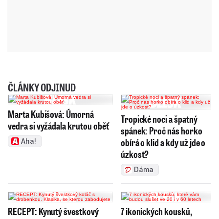
ČLÁNKY ODJINUD
Marta Kubišová: Úmorná
Tropické noci a špatný
vedra si vyžádala krutou oběť
spánek: Proč nás horko
obírá o klid a kdy už jde o
Aha!
úzkost?
Dáma
RECEPT: Kynutý švestkový
7 ikonických kousků,