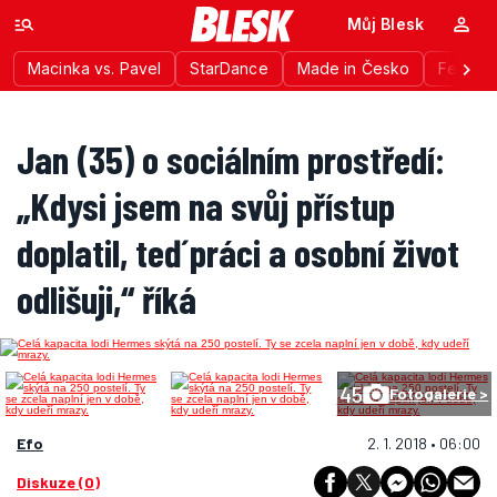
Můj Blesk
Macinka vs. Pavel
StarDance
Made in Česko
Festiva
Jan (35) o sociálním prostředí:
„Kdysi jsem na svůj přístup
doplatil, teď práci a osobní život
odlišuji,“ říká
45
Fotogalerie >
Efo
2. 1. 2018 • 06:00
Diskuze (0)