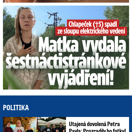
Smrtelný pád chlapce: Matka vydala vyjádření na 16 stran
POLITIKA
Utajená dovolená Petra
Pavla: Prozradily ho fotky!