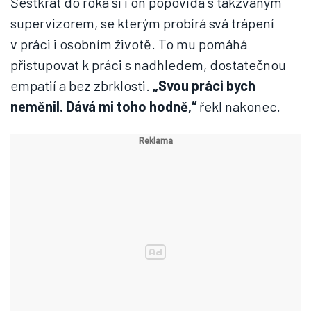
Šestkrát do roka si i on popovídá s takzvaným
supervizorem, se kterým probírá svá trápení
v práci i osobním životě. To mu pomáhá
přistupovat k práci s nadhledem, dostatečnou
empatií a bez zbrklosti.
„Svou práci bych
neměnil. Dává mi toho hodně,“
řekl nakonec.