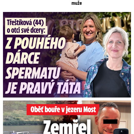
muže
Třeštíková (44) o otci dcery: Z dárce spermatu pravý táta
Oběť bouře v jezeru Most: Zemřel táta Dominik (†28)