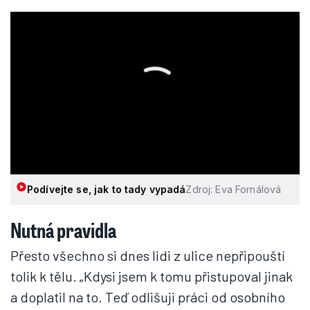
Podívejte se, jak to tady vypadá
Zdroj: Eva Fornálová
Nutná pravidla
Přesto všechno si dnes lidi z ulice nepřipouští
tolik k tělu. „Kdysi jsem k tomu přistupoval jinak
a doplatil na to. Teď odlišuji práci od osobního