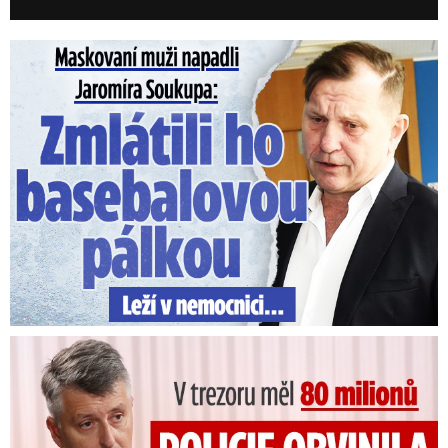
Maskovaní muži napadli Jaromíra Soukupa: Krvavá nakládačka
V trezoru měl 80 milionů: Policie obvinila exšéfa železnic!