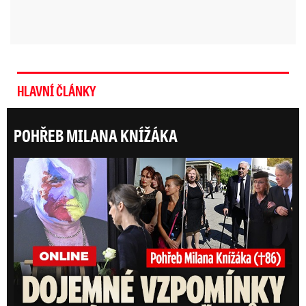
HLAVNÍ ČLÁNKY
POHŘEB MILANA KNÍŽÁKA
ONLI