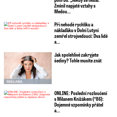
Zmínil napjaté vztahy s
Medou…
Při nehodě rychlíku a
náklaďáku v Dolní Lutyni
zemřel strojvedoucí: Dva lidé
a…
Jak spolehlivě zakryjete
šediny? Tohle musíte znát
REKLAMA
ONLINE: Poslední rozloučení
s Milanem Knížákem (†86):
Dojemné vzpomínky přátel
a…