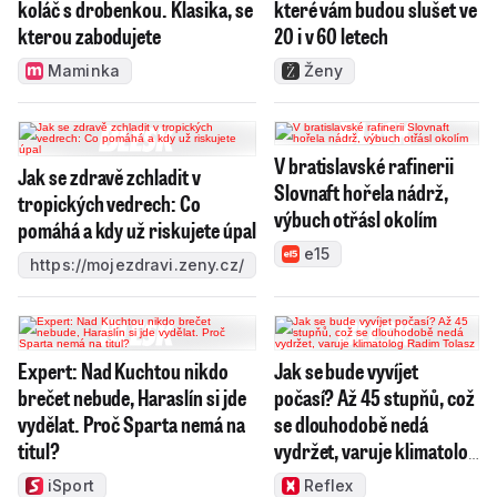
koláč s drobenkou. Klasika, se
které vám budou slušet ve
kterou zabodujete
20 i v 60 letech
Maminka
Ženy
V bratislavské rafinerii
Jak se zdravě zchladit v
Slovnaft hořela nádrž,
tropických vedrech: Co
výbuch otřásl okolím
pomáhá a kdy už riskujete úpal
e15
https://mojezdravi.zeny.cz/
Expert: Nad Kuchtou nikdo
Jak se bude vyvíjet
brečet nebude, Haraslín si jde
počasí? Až 45 stupňů, což
vydělat. Proč Sparta nemá na
se dlouhodobě nedá
titul?
vydržet, varuje klimatolog
Radim Tolasz
iSport
Reflex