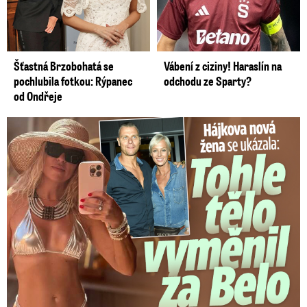
Šťastná Brzobohatá se
Vábení z ciziny! Haraslín na
pochlubila fotkou: Rýpanec
odchodu ze Sparty?
od Ondřeje
Tohle tělo nahradilo Belo: Nová partnerka se ukázala...