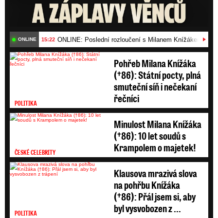
ONLINE: Poslední rozloučení s Milanem Knížákem (†86)
15:22
ONLINE
Pohřeb Milana Knížáka
(†86): Státní pocty, plná
smuteční síň i nečekaní
řečníci
POLITIKA
Minulost Milana Knížáka
(†86): 10 let soudů s
Krampolem o majetek!
ČESKÉ CELEBRITY
Klausova mrazivá slova
na pohřbu Knížáka
(†86): Přál jsem si, aby
byl vysvobozen z ...
POLITIKA