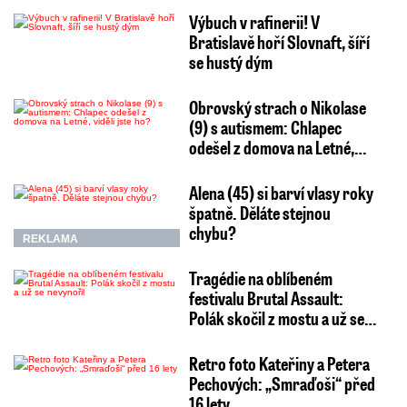
Výbuch v rafinerii! V
Bratislavě hoří Slovnaft, šíří
se hustý dým
Obrovský strach o Nikolase
(9) s autismem: Chlapec
odešel z domova na Letné,…
Alena (45) si barví vlasy roky
špatně. Děláte stejnou
chybu?
REKLAMA
Tragédie na oblíbeném
festivalu Brutal Assault:
Polák skočil z mostu a už se…
Retro foto Kateřiny a Petera
Pechových: „Smraďoši“ před
16 lety