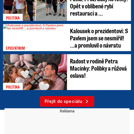
Opět v oblíbené rybí
restauraci a ...
POLITIKA
Kalousek o prezidentovi: S
Pavlem jsem se nesmířil!
...a promluvil o návratu
EPICENTRUM
Radost v rodině Petra
Macinky: Polibky a růžová
oslava!
POLITIKA
Přejít do speciálu