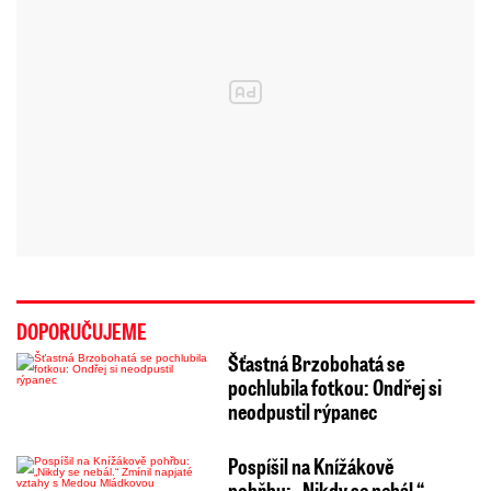
DOPORUČUJEME
Šťastná Brzobohatá se
pochlubila fotkou: Ondřej si
neodpustil rýpanec
Pospíšil na Knížákově
pohřbu: „Nikdy se nebál.“