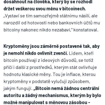
dosáhnout na člověka, který by se rozhodl
držet veškerou svou měnu v bitcoinech.
„Vystaví se tím samozřejmě státnímu násilí, ale
narozdíl od hotovosti nebo bankovních účtů mu
bitcoiny nakonec nikdo nezabaví,“ konstatoval.
Kryptoměny jsou záměrně postavené tak, aby
je nemohl nikdo ovlivnit zvenčí.
Lidem, kteří
bitcoin používají z ideových důvodů, se totiž
příčí i další z prostředků, kterým stát ovlivňuje
hodnotu klasické měny. Tou je inflace, kterou
kryptoměny v podstatě vylučují způsobem,
jakým fungují.
„Bitcoin nemá žádnou centrální
autoritu a žádný mechanismus, kterým by bylo
možné manipulovat s měnovou zásobou -