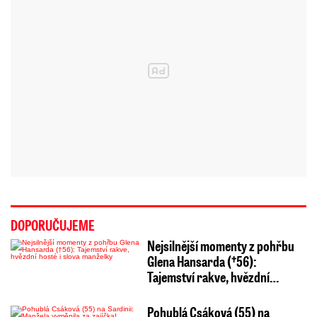
DOPORUČUJEME
Nejsilnější momenty z pohřbu
Glena Hansarda (†56):
Tajemství rakve, hvězdní…
Pohublá Csáková (55) na