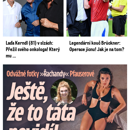
Vše o kryptoměnách čtěte zde >>>
Laďa Kerndl (81) v slzách:
Legendární kouč Brückner:
Přežil svého onkologa! Který
Operace jícnu! Jak je na tom?
mu ...
Odvážné fotky Denisy Pfauserové: Ještě, že to táta nevidí