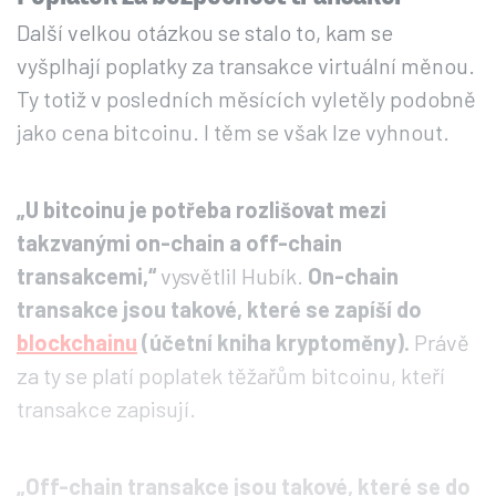
Další velkou otázkou se stalo to, kam se
vyšplhají poplatky za transakce virtuální měnou.
Ty totiž v posledních měsících vyletěly podobně
jako cena bitcoinu. I těm se však lze vyhnout.
„U bitcoinu je potřeba rozlišovat mezi
takzvanými on-chain a off-chain
transakcemi,“
vysvětlil Hubík.
On-chain
transakce jsou takové, které se zapíší do
blockchainu
(účetní kniha kryptoměny).
Právě
za ty se platí poplatek těžařům bitcoinu, kteří
transakce zapisují.
„Off-chain transakce jsou takové, které se do