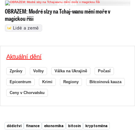
OBRAZEM: Modré slzy na Tchaj-wanu mění moře v
magickou říši
Lidé a země
Aktuální dění
Zprávy
Volby
Válka na Ukrajině
Počasí
Epicentrum
Krimi
Regiony
Bitcoinová kauza
Ceny v Chorvatsku
dědictví
finance
ekonomika
bitcoin
kryptoměna