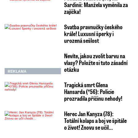
Sardinii: Manžela vyměnila za
zajíčka!
Svatba pravnučky českého
krále! Luxusní šperky i
urozená sešlost
Nevíte, jakou zvolit barvu na
vlasy? Položte si tuto zásadní
otázku
REKLAMA
Tragická smrt Glena
Hansarda (†56): Policie
prozradila příčinu nehody!
Herec Jan Kanyza (78):
Totální kolaps a boj ve špitále
o život! Znovu se učil…