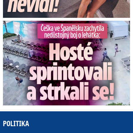
Češka ve Španělsku natočila nedůstojný boj o lehátka
POLITIKA