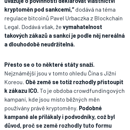
uvažuje o povinnosti deklarovat vlastnictví
kryptoměn pod sankcemi,“
dodává na téma
regulace bitcoinů Pavel Urbaczka z Blockchain
Legal. Dodává však, že
vymahatelnost
takových zákazů a sankcí je podle něj nereálná
a dlouhodobě neudržitelná.
Přesto se o to některé státy snaží.
Nejznámější jsou v tomto ohledu Čína s Jižní
Koreou.
Obě země se totiž rozhodly přistoupit
k zákazu ICO.
To je obdoba crowdfundingových
kampaní, kde jsou místo běžných měn
používány právě kryptoměny.
Podobné
kampaně ale přilákaly i podvodníky, což byl
důvod, proč se země rozhodly tuto formu