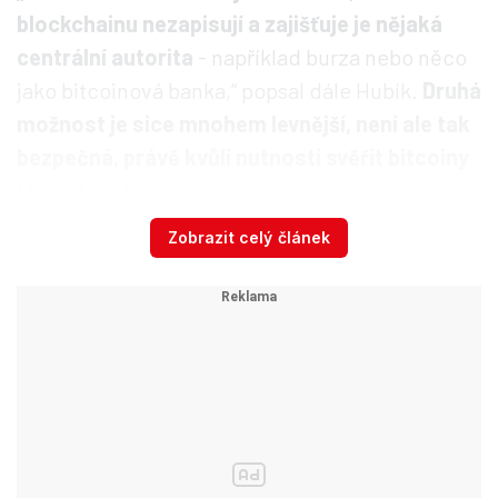
blockchainu nezapisují a zajišťuje je nějaká
centrální autorita
- například burza nebo něco
jako bitcoinová banka,“ popsal dále Hubík.
Druhá
možnost je sice mnohem levnější, není ale tak
bezpečná, právě kvůli nutnosti svěřit bitcoiny
třetí straně.
Zobrazit celý článek
Rus „vypral“ v kryptoměně 88
miliard. Řekové ho vydali do
USA, hrozí mu 55 let
V současnosti se proto testuje nová
nadstavba nad bitcoinem, ta nese jméno