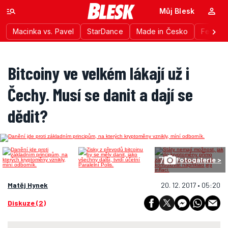
Můj Blesk
Macinka vs. Pavel
StarDance
Made in Česko
Festiva
Bitcoiny ve velkém lákají už i
Čechy. Musí se danit a dají se
dědit?
7
Fotogalerie >
Matěj Hynek
20. 12. 2017 • 05:20
Diskuze (2)