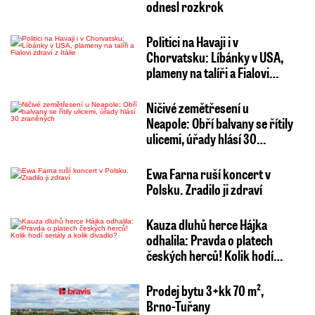
odnesl rozkrok
Politici na Havaji i v
Chorvatsku: Líbánky v USA,
plameny na talíři a Fialovi…
Ničivé zemětřesení u
Neapole: Obří balvany se řítily
ulicemi, úřady hlásí 30…
Ewa Farna ruší koncert v
Polsku. Zradilo ji zdraví
Kauza dluhů herce Hájka
odhalila: Pravda o platech
českých herců! Kolik hodí…
Prodej bytu 3+kk 70 m²,
Brno-Tuřany