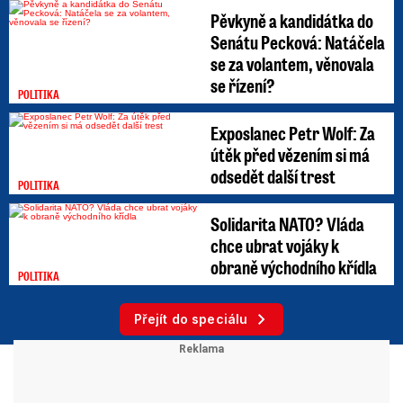
Pěvkyně a kandidátka do
Senátu Pecková: Natáčela
se za volantem, věnovala
se řízení?
POLITIKA
Exposlanec Petr Wolf: Za
útěk před vězením si má
odsedět další trest
POLITIKA
Solidarita NATO? Vláda
chce ubrat vojáky k
obraně východního křídla
POLITIKA
Přejít do speciálu