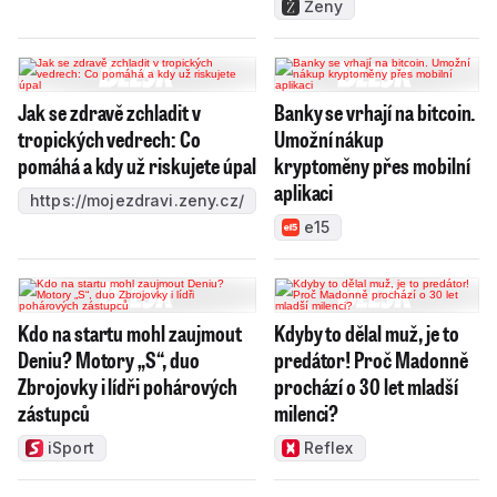
Ženy
Jak se zdravě zchladit v
Banky se vrhají na bitcoin.
tropických vedrech: Co
Umožní nákup
pomáhá a kdy už riskujete úpal
kryptoměny přes mobilní
aplikaci
https://mojezdravi.zeny.cz/
e15
Kdo na startu mohl zaujmout
Kdyby to dělal muž, je to
Deniu? Motory „S“, duo
predátor! Proč Madonně
Zbrojovky i lídři pohárových
prochází o 30 let mladší
zástupců
milenci?
iSport
Reflex