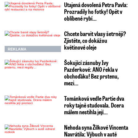
Utajená dovolená Petra Pavla:
Prozradily ho fotky! Opět v
oblíbené rybí…
Chcete barvit vlasy šetrněji?
Zjistěte, co dokážou
květinové oleje
REKLAMA
Šokující zásnuby Ivy
Pazderkové: ANO řekla v
obchoďáku! Bez prstenu,
mezi…
Tománková vedle Partie dva
roky tajně studovala. Dcera
málem nestihla její…
Nehoda syna Žilkové Vincenta
Navrátila: Výbuch v autě