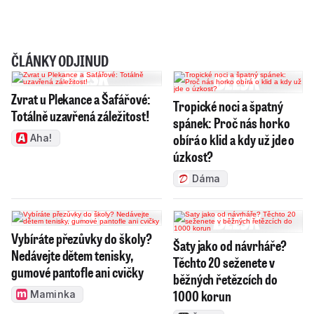
ČLÁNKY ODJINUD
Zvrat u Plekance a Šafářové:
Tropické noci a špatný
Totálně uzavřená záležitost!
spánek: Proč nás horko
obírá o klid a kdy už jde o
Aha!
úzkost?
Dáma
Vybíráte přezůvky do školy?
Šaty jako od návrháře?
Nedávejte dětem tenisky,
Těchto 20 seženete v
gumové pantofle ani cvičky
běžných řetězcích do
1000 korun
Maminka