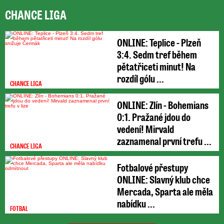
CHANCE LIGA
ONLINE: Teplice - Plzeň
3:4. Sedm tref během
pětatřiceti minut! Na
rozdíl gólu ...
CHANCE LIGA
ONLINE: Zlín - Bohemians
0:1. Pražané jdou do
vedení! Mirvald
zaznamenal první trefu ...
CHANCE LIGA
Fotbalové přestupy
ONLINE: Slavný klub chce
Mercada, Sparta ale měla
nabídku ...
FOTBAL