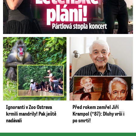
Ignoranti v Zoo Ostrava
Před rokem zemřel Jiří
krmili mandrily! Pak ještě
Krampol (†87): Dluhy vrší i
nadávali
po smrti!