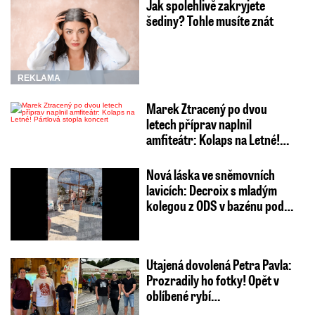
Jak spolehlivě zakryjete
šediny? Tohle musíte znát
REKLAMA
Marek Ztracený po dvou
letech příprav naplnil
amfiteátr: Kolaps na Letné!…
Nová láska ve sněmovních
lavicích: Decroix s mladým
kolegou z ODS v bazénu pod…
Utajená dovolená Petra Pavla:
Prozradily ho fotky! Opět v
oblíbené rybí…