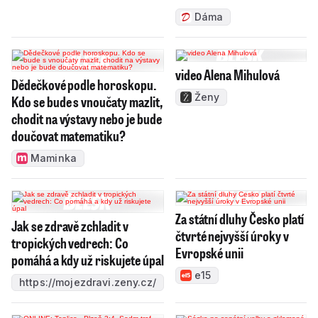
Dáma
video Alena Mihulová
Dědečkové podle horoskopu.
Ženy
Kdo se bude s vnoučaty mazlit,
chodit na výstavy nebo je bude
doučovat matematiku?
Maminka
Za státní dluhy Česko platí
Jak se zdravě zchladit v
čtvrté nejvyšší úroky v
tropických vedrech: Co
Evropské unii
pomáhá a kdy už riskujete úpal
e15
https://mojezdravi.zeny.cz/