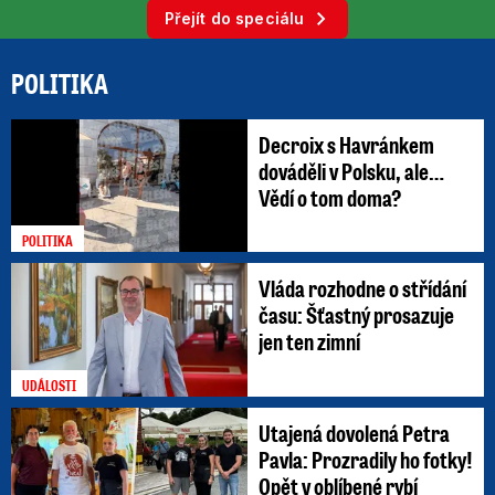
Přejít do speciálu
POLITIKA
Decroix s Havránkem
dováděli v Polsku, ale…
Vědí o tom doma?
POLITIKA
Vláda rozhodne o střídání
času: Šťastný prosazuje
jen ten zimní
UDÁLOSTI
Utajená dovolená Petra
Pavla: Prozradily ho fotky!
Opět v oblíbené rybí