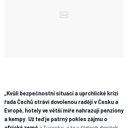
„Kvůli bezpečnostní situaci a uprchlické krizi
řada Čechů stráví dovolenou raději v Česku a
Evropě, hotely ve větší míře nahrazují penziony
a kempy
.
Už teď je patrný pokles zájmu o
africké země
a Turecko, a to v řádech desítek