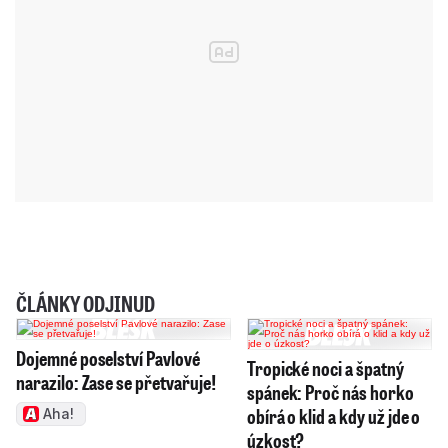
ČLÁNKY ODJINUD
Dojemné poselství Pavlové
Tropické noci a špatný
narazilo: Zase se přetvařuje!
spánek: Proč nás horko
obírá o klid a kdy už jde o
Aha!
úzkost?