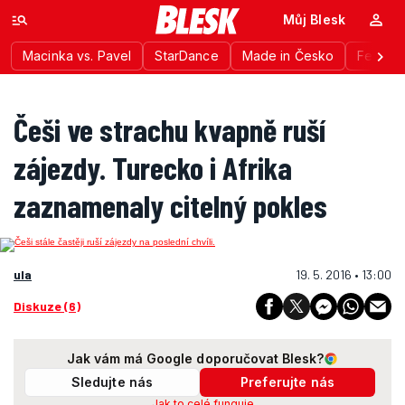
Můj Blesk
Macinka vs. Pavel
StarDance
Made in Česko
Festiva
Češi ve strachu kvapně ruší
zájezdy. Turecko i Afrika
zaznamenaly citelný pokles
ula
19. 5. 2016 • 13:00
Diskuze (6)
Jak vám má Google doporučovat Blesk?
Sledujte nás
Preferujte nás
Jak to celé funguje