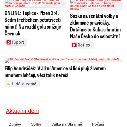
ONLINE: Teplice - Plzeň 3:4.
Sázka na senátní volby a
Sedm tref během pětatřiceti
zklamané pravičáky.
minut! Na rozdíl gólu snižuje
Dotáhne to Kuba s hnutím
Čermák
Naše Česko do celostátní
politiky?
iSport
Reflex
Filip Vondrášek: V Jižní Americe si lidé plují životem
mnohem lehčeji, věci tolik neřeší
Lidé a země
Aktuální dění
Zprávy
Volby
Válka na Ukrajině
Počasí