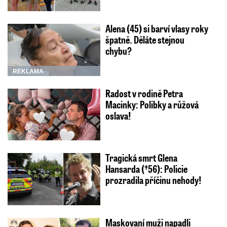
Alena (45) si barví vlasy roky
špatně. Děláte stejnou
chybu?
REKLAMA
Radost v rodině Petra
Macinky: Polibky a růžová
oslava!
Tragická smrt Glena
Hansarda (†56): Policie
prozradila příčinu nehody!
Maskovaní muži napadli