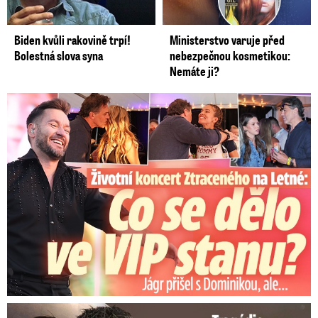
Biden kvůli rakovině trpí!
Ministerstvo varuje před
Bolestná slova syna
nebezpečnou kosmetikou:
Nemáte ji?
Koncert Ztraceného na Letné: Jágr přišel s Dominikou, ale...
Tragédie hvězdného Messiho: Zemřel mu táta (†68)!