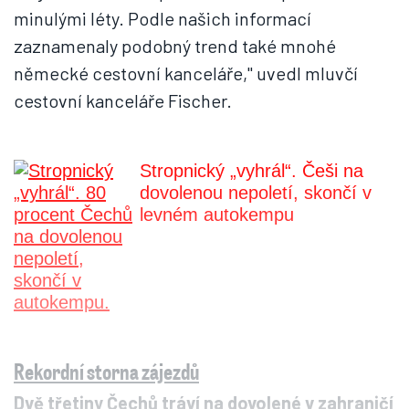
minulými léty. Podle našich informací
zaznamenaly podobný trend také mnohé
německé cestovní kanceláře," uvedl mluvčí
cestovní kanceláře Fischer.
Stropnický „vyhrál“. Češi na
dovolenou nepoletí, skončí v
levném autokempu
Rekordní storna zájezdů
Dvě třetiny Čechů tráví na dovolené v zahraničí