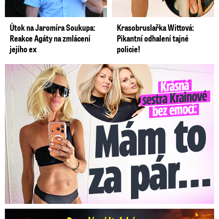
Útok na Jaromíra Soukupa:
Krasobruslařka Wittová:
Reakce Agáty na zmlácení
Pikantní odhalení tajné
jejího ex
policie!
Krásná sestra Krainové bez emocí: Mám to za pár…
Erupce sicilské sopky Etny: Ruší desítky letů