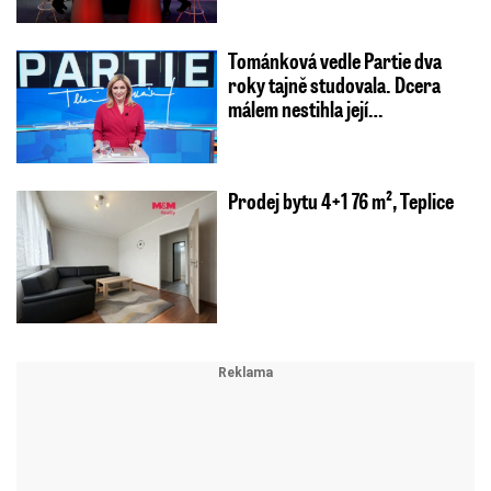
Tománková vedle Partie dva
roky tajně studovala. Dcera
málem nestihla její…
Prodej bytu 4+1 76 m², Teplice