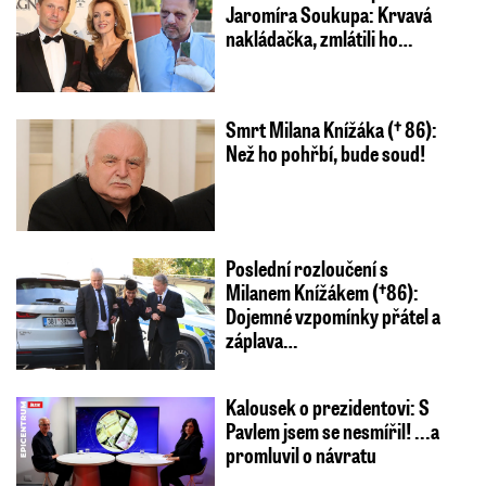
Jaromíra Soukupa: Krvavá
nakládačka, zmlátili ho…
Smrt Milana Knížáka († 86):
Než ho pohřbí, bude soud!
Poslední rozloučení s
Milanem Knížákem (†86):
Dojemné vzpomínky přátel a
záplava…
Kalousek o prezidentovi: S
Pavlem jsem se nesmířil! ...a
promluvil o návratu